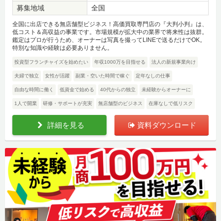
募集地域
全国
全国に出店できる無店舗型ビジネス！高価買取専門店の『大判小判』は、
低コスト＆高収益の事業です。市場規模が拡大中の業界で将来性は抜群。
鑑定はプロが行うため、オーナーは写真を撮ってLINEで送るだけでOK。
特別な知識や経験は必要ありません。
投資型フランチャイズを始めたい
年収1000万を目指せる
法人の新規事業向け
夫婦で独立
女性が活躍
副業・空いた時間で稼ぐ
定年なしの仕事
自由な時間に働く
低資金で始める
40代からの独立
未経験からオーナーに
1人で開業
研修・サポートが充実
無店舗型のビジネス
在庫なしで低リスク
詳細を見る
資料ダウンロード