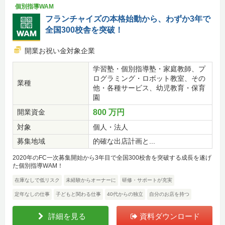
個別指導WAM
フランチャイズの本格始動から、わずか3年で
全国300校舎を突破！
開業お祝い金対象企業
学習塾・個別指導塾・家庭教師、プ
ログラミング・ロボット教室、その
業種
他・各種サービス、幼児教育・保育
園
開業資金
800 万円
対象
個人・法人
募集地域
的確な出店計画と...
2020年のFC一次募集開始から3年目で全国300校舎を突破する成長を遂げ
た個別指導WAM！
在庫なしで低リスク
未経験からオーナーに
研修・サポートが充実
定年なしの仕事
子どもと関わる仕事
40代からの独立
自分のお店を持つ
詳細を見る
資料ダウンロード