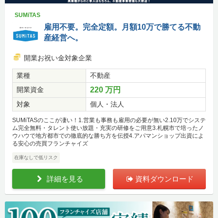
SUMiTAS
雇用不要。完全定額。月額10万で勝てる不動
産経営へ。
開業お祝い金対象企業
業種
不動産
開業資金
220 万円
対象
個人・法人
SUMiTASのここが凄い！1.営業も事務も雇用の必要が無い2.10万でシステ
ム完全無料・タレント使い放題・充実の研修をご用意3.札幌市で培ったノ
ウハウで地方都市での徹底的な勝ち方を伝授4.アパマンショップ出資によ
る安心の売買フランチャイズ
在庫なしで低リスク
詳細を見る
資料ダウンロード