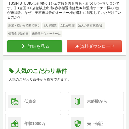
【SSIN STUDIOは全国No.1シェア数を誇る眉毛・まつげパーマサロンで
す。】♦全国100店舗以上出店♦赤字撤退店舗数0♦加盟店オーナー様の9割
が未経験。なぜ、美容未経験のオーナー様が弊社に加盟していただけてい
るのか？↓
副業・空いた時間で稼ぐ
1人で開業
女性が活躍
法人の新規事業向け
低資金で始める
未経験からオーナーに
詳細を見る
資料ダウンロード
人気のこだわり条件
人気のこだわり条件から検索できます。
低資金
未経験から
年収1000万
売上保証