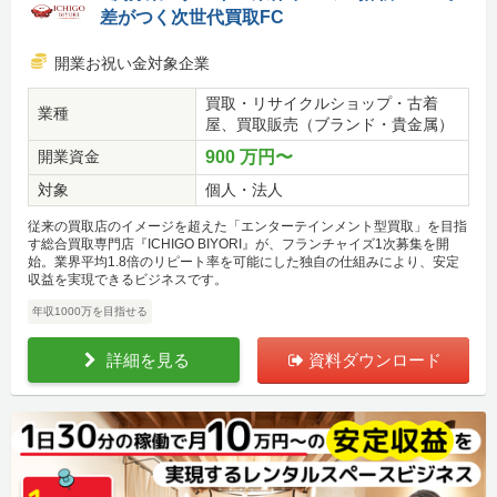
差がつく次世代買取FC
開業お祝い金対象企業
買取・リサイクルショップ・古着
業種
屋、買取販売（ブランド・貴金属）
開業資金
900 万円〜
対象
個人・法人
従来の買取店のイメージを超えた「エンターテインメント型買取」を目指
す総合買取専門店『ICHIGO BIYORI』が、フランチャイズ1次募集を開
始。業界平均1.8倍のリピート率を可能にした独自の仕組みにより、安定
収益を実現できるビジネスです。
年収1000万を目指せる
詳細を見る
資料ダウンロード