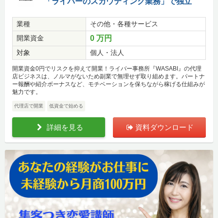
「ライバーのスカウティング業務」で独立
業種
その他・各種サービス
開業資金
0 万円
対象
個人・法人
開業資金0円でリスクを抑えて開業！ライバー事務所『WASABI』の代理
店ビジネスは、ノルマがないため副業で無理せず取り組めます。パートナ
ー報酬や紹介ボーナスなど、モチベーションを保ちながら稼げる仕組みが
魅力です。
代理店で開業
低資金で始める
詳細を見る
資料ダウンロード