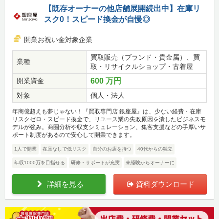
【既存オーナーの他店舗展開続出中】在庫リ
スク0！スピード換金が自慢◎
開業お祝い金対象企業
買取販売（ブランド・貴金属）、買
業種
取・リサイクルショップ・古着屋
開業資金
600 万円
対象
個人・法人
年商億超えも夢じゃない！『買取専門店 銀座屋』は、少ない経費・在庫
リスクゼロ・スピード換金で、リユース業の失敗原因を潰したビジネスモ
デルが強み。商圏分析や収支シミュレーション、集客支援などの手厚いサ
ポート制度があるので安心して開業できます。
1人で開業
在庫なしで低リスク
自分のお店を持つ
40代からの独立
年収1000万を目指せる
研修・サポートが充実
未経験からオーナーに
詳細を見る
資料ダウンロード