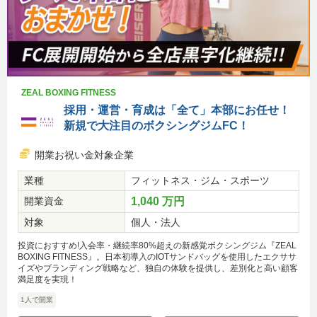
ZEAL BOXING FITNESS
採用・運営・育成は「全て」本部にお任せ！
新規で大注目のボクシングジムFC！
開業お祝い金対象企業
業種
フィットネス・ジム・スポーツ
開業資金
1,040 万円
対象
個人・法人
投資におすすめ!入会率・継続率80%超えの新感覚ボクシングジム『ZEAL
BOXING FITNESS』。日本初導入のIOTサンドバッグを使用したエクササ
イズやブランディング戦略など、独自の体験を提供し、差別化と高い顧客
満足度を実現！
1人で開業