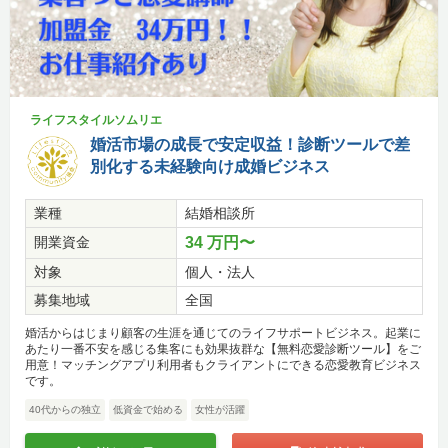
ライフスタイルソムリエ
婚活市場の成長で安定収益！診断ツールで差
別化する未経験向け成婚ビジネス
業種
結婚相談所
開業資金
34 万円〜
対象
個人・法人
募集地域
全国
婚活からはじまり顧客の生涯を通じてのライフサポートビジネス。起業に
あたり一番不安を感じる集客にも効果抜群な【無料恋愛診断ツール】をご
用意！マッチングアプリ利用者もクライアントにできる恋愛教育ビジネス
です。
40代からの独立
低資金で始める
女性が活躍