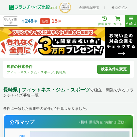
会員登録(無料)
|
ログイン
08/07
更
15
248
全
件
件
新着
新
MENU
閲覧履歴
カート
現在の検索条件
検索条件を変更
フィットネス・ジム・スポーツ, 長崎県
長崎県 | フィットネス・ジム・スポーツ
で独立・開業できるフラ
ンチャイズ募集一覧
条件に一致した募集中の案件が4件見つかりました。
分布マップ
（横軸: 開業資金 / 縦軸: 加盟数）
200