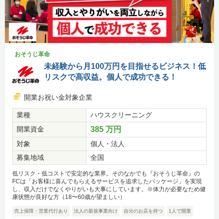
おそうじ革命
未経験から月100万円を目指せるビジネス！低
リスクで高収益。個人で成功できる！
開業お祝い金対象企業
業種
ハウスクリーニング
開業資金
385 万円
対象
個人・法人
募集地域
全国
低リスク・低コストで安定的な業界。そのなかでも『おそうじ革命』の
FCは「お客様に喜んでもらえるサービスを追求したパッケージ」を実現
し、収入だけでなくやりがいも大事にしています。※体力が必要なため健
康状態が良好な方（18〜60歳が望ましい）
売上保障・営業代行あり
法人の新規事業向け
自分のお店を持つ
1人で開業