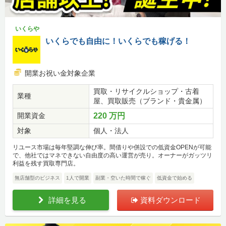
いくらや
いくらでも自由に！いくらでも稼げる！
開業お祝い金対象企業
買取・リサイクルショップ・古着
業種
屋、買取販売（ブランド・貴金属）
開業資金
220 万円
対象
個人・法人
リユース市場は毎年堅調な伸び率。間借りや併設での低資金OPENが可能
で、他社ではマネできない自由度の高い運営が売り。オーナーがガッツリ
利益を残す買取専門店。
無店舗型のビジネス
1人で開業
副業・空いた時間で稼ぐ
低資金で始める
詳細を見る
資料ダウンロード