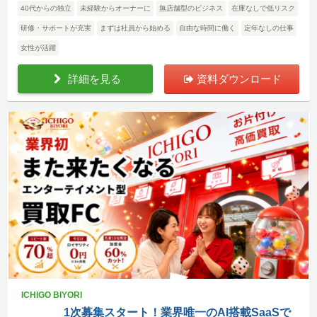
40代からの独立
未経験からオーナーに
無店舗型のビジネス
在庫なしで低リスク
研修・サポートが充実
まずは社員から始める
自由な時間に働く
定年なしの仕事
女性が活躍
詳細を見る
資料ダウンロード
ICHIGO BIYORI
1次募集スタート！業界唯一のAI搭載SaaSで