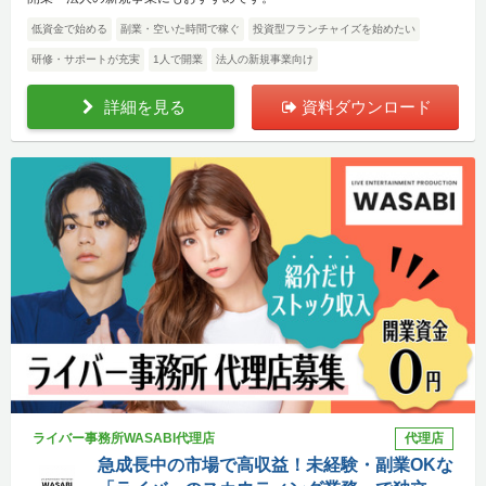
低資金で始める
副業・空いた時間で稼ぐ
投資型フランチャイズを始めたい
研修・サポートが充実
1人で開業
法人の新規事業向け
詳細を見る
資料ダウンロード
ライバー事務所WASABI代理店
代理店
急成長中の市場で高収益！未経験・副業OKな