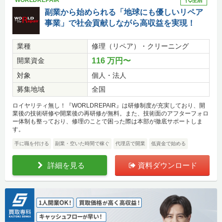
WORLDREPAIR
代理店
副業から始められる「地球にも優しいリペア
事業」で社会貢献しながら高収益を実現！
業種
修理（リペア）・クリーニング
開業資金
116 万円〜
対象
個人・法人
募集地域
全国
ロイヤリティ無し！『WORLDREPAIR』は研修制度が充実しており、開
業後の技術研修や開業後の再研修が無料。また、技術面のアフターフォロ
ー体制も整っており、修理のことで困った際は本部が徹底サポートしま
す。
手に職を付ける
副業・空いた時間で稼ぐ
代理店で開業
低資金で始める
詳細を見る
資料ダウンロード