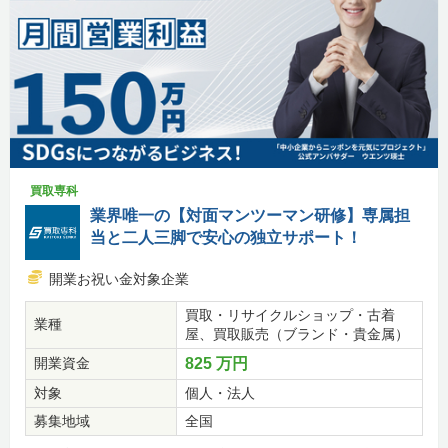
買取専科
業界唯一の【対面マンツーマン研修】専属担
当と二人三脚で安心の独立サポート！
開業お祝い金対象企業
買取・リサイクルショップ・古着
業種
屋、買取販売（ブランド・貴金属）
開業資金
825 万円
対象
個人・法人
募集地域
全国