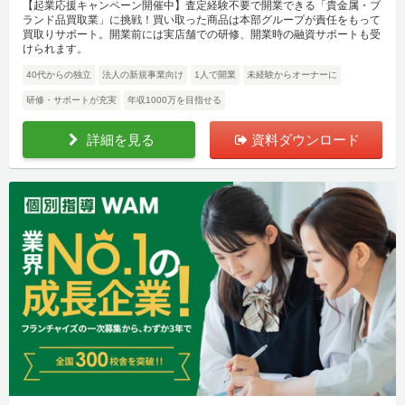
【起業応援キャンペーン開催中】査定経験不要で開業できる「貴金属・ブ
ランド品買取業」に挑戦！買い取った商品は本部グループが責任をもって
買取りサポート。開業前には実店舗での研修、開業時の融資サポートも受
けられます。
40代からの独立
法人の新規事業向け
1人で開業
未経験からオーナーに
研修・サポートが充実
年収1000万を目指せる
詳細を見る
資料ダウンロード