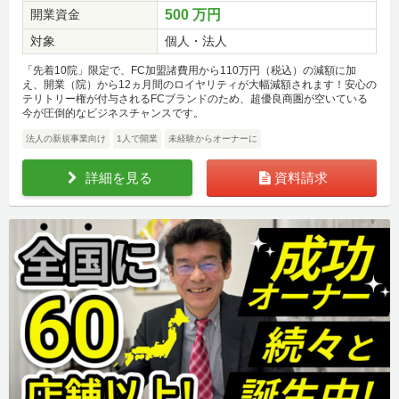
開業資金
500 万円
対象
個人・法人
「先着10院」限定で、FC加盟諸費用から110万円（税込）の減額に加
え、開業（院）から12ヵ月間のロイヤリティが大幅減額されます！安心の
テリトリー権が付与されるFCブランドのため、超優良商圏が空いている
今が圧倒的なビジネスチャンスです。
法人の新規事業向け
1人で開業
未経験からオーナーに
詳細を見る
資料請求