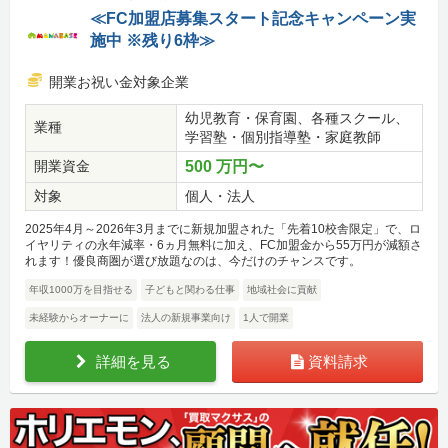
≪FC加盟店募集スタート記念キャンペーン実
施中 ※残り6枠≫
開業お祝い金対象企業
幼児教育・保育園、各種スクール、
業種
学習塾・個別指導塾・家庭教師
開業資金
500 万円〜
対象
個人・法人
2025年4月～2026年3月までに新規加盟された「先着10校舎限定」で、ロ
イヤリティの永年減率・6ヵ月無料に加え、FC加盟金から55万円が減額さ
れます！優良商圏が選び放題なのは、今だけのチャンスです。
年収1000万を目指せる
子どもと関わる仕事
地域社会に貢献
未経験からオーナーに
法人の新規事業向け
1人で開業
詳細を見る
資料請求