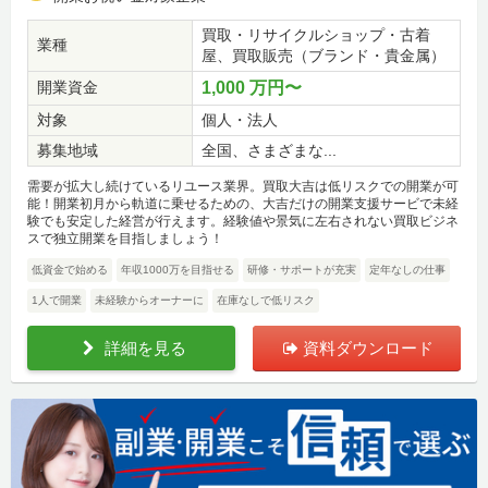
買取・リサイクルショップ・古着
業種
屋、買取販売（ブランド・貴金属）
開業資金
1,000 万円〜
対象
個人・法人
募集地域
全国、さまざまな...
需要が拡大し続けているリユース業界。買取大吉は低リスクでの開業が可
能！開業初月から軌道に乗せるための、大吉だけの開業支援サービで未経
験でも安定した経営が行えます。経験値や景気に左右されない買取ビジネ
スで独立開業を目指しましょう！
低資金で始める
年収1000万を目指せる
研修・サポートが充実
定年なしの仕事
1人で開業
未経験からオーナーに
在庫なしで低リスク
詳細を見る
資料ダウンロード