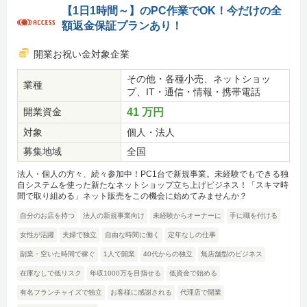
【1日1時間～】のPC作業でOK！今だけの全
額返金保証プランあり！
開業お祝い金対象企業
その他・各種小売、ネットショッ
業種
プ、IT・通信・情報・携帯電話
開業資金
41 万円
対象
個人・法人
募集地域
全国
法人・個人の方々、続々参加中！PC1台で新規事業。未経験でもできる独
自システムを使った新たなネットショップ立ち上げビジネス！「スキマ時
間で取り組める」ネット販売をこの機会に始めてみませんか？
自分のお店を持つ
法人の新規事業向け
未経験からオーナーに
手に職を付ける
女性が活躍
夫婦で独立
自由な時間に働く
定年なしの仕事
副業・空いた時間で稼ぐ
1人で開業
40代からの独立
無店舗型のビジネス
在庫なしで低リスク
年収1000万を目指せる
低資金で始める
有名フランチャイズで独立
お客様に感謝される
代理店で開業