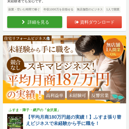
未経験者でも安心です。
副業・空いた時間で稼ぐ
年収1000万を目指せる
無店舗型のビジネス
1人で開業
詳細を見る
資料ダウンロード
ふすま・障子・網戸の「金沢屋」
【平均月商180万円超の実績！】ふすま張り替
えビジネスで未経験から手に職を！