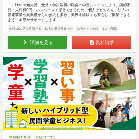
「e-Learning大賞」受賞！特許取得の独自の学習システムにより、講師不
要・人件費0円・小スペースで運営できるため、個人はもちろん、法人の
新規事業や異業種からの参入も多数。業界未経験でも安心して開業できる
よう、本部がサポートします！
年収1000万を目指せる
法人の新規事業向け
40代からの独立
1人で開業
詳細を見る
資料請求
MANABASE（まなべーす）