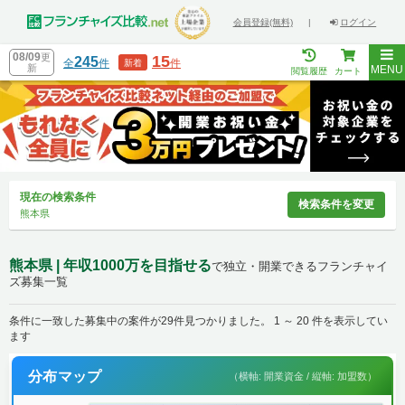
会員登録(無料)
|
ログイン
08/09
更
15
245
全
件
件
新着
新
MENU
閲覧履歴
カート
現在の検索条件
検索条件を変更
熊本県
熊本県 | 年収1000万を目指せる
で独立・開業できるフランチャイ
ズ募集一覧
条件に一致した募集中の案件が29件見つかりました。 1 ～ 20 件を表示してい
ます
分布マップ
（横軸: 開業資金 / 縦軸: 加盟数）