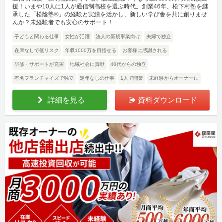
援！いまや10人に1人が通信制高校を選ぶ時代。創業46年、松下村塾を継
承した「松陰塾®」の経験と実績を活かし、新しい学び舎を共に創りませ
んか？未経験者でも安心のサポート！
子どもと関わる仕事
女性が活躍
法人の新規事業向け
夫婦で独立
在庫なしで低リスク
年収1000万を目指せる
お客様に感謝される
研修・サポートが充実
地域社会に貢献
40代からの独立
有名フランチャイズで独立
定年なしの仕事
1人で開業
未経験からオーナーに
詳細を見る
資料ダウンロード