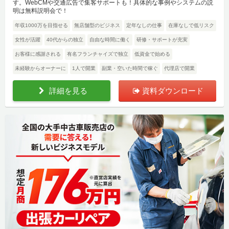
す。WebCMや交通広告で集客サポートも！具体的な事例やシステムの説
明は無料説明会で！
年収1000万を目指せる
無店舗型のビジネス
定年なしの仕事
在庫なしで低リスク
女性が活躍
40代からの独立
自由な時間に働く
研修・サポートが充実
お客様に感謝される
有名フランチャイズで独立
低資金で始める
未経験からオーナーに
1人で開業
副業・空いた時間で稼ぐ
代理店で開業
詳細を見る
資料ダウンロード