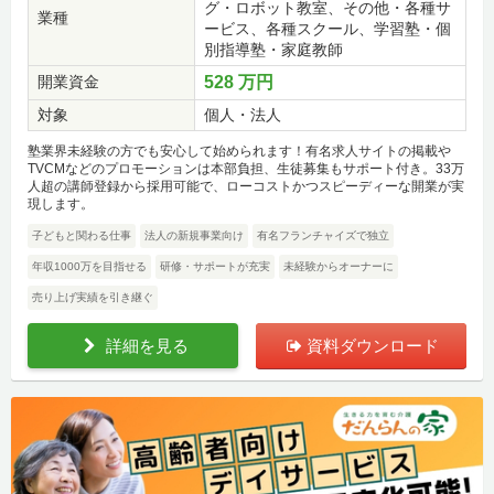
グ・ロボット教室、その他・各種サ
業種
ービス、各種スクール、学習塾・個
別指導塾・家庭教師
開業資金
528 万円
対象
個人・法人
塾業界未経験の方でも安心して始められます！有名求人サイトの掲載や
TVCMなどのプロモーションは本部負担、生徒募集もサポート付き。33万
人超の講師登録から採用可能で、ローコストかつスピーディーな開業が実
現します。
子どもと関わる仕事
法人の新規事業向け
有名フランチャイズで独立
年収1000万を目指せる
研修・サポートが充実
未経験からオーナーに
売り上げ実績を引き継ぐ
詳細を見る
資料ダウンロード