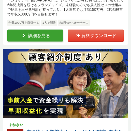
『シミケア専門店SAKURA』は、シミ・そばかすに特化した専門店として
6年間成長を続けるフランチャイズ。未経験の方でも属人性ゼロの仕組み
で結果を出せる設計が整っており、1人運営でも月商150万円、2店舗経営
で年収5,000万円を目指せます！
年収1000万を目指せる
1人で開業
未経験からオーナーに
詳細を見る
資料ダウンロード
まねきや