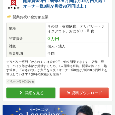
開業資金0円！研修3ヵ月間は月15万円支給！
オーナー様8割が月収98万円以上！
開業お祝い金対象企業
その他・各種飲食、デリバリー・テ
業種
イクアウト、おにぎり・和食
開業資金
0 万円
対象
個人・法人
募集地域
全国
デリバリー専門『かさねや』は資金0円で独立開業できます。店舗・厨
房・バイク等は本部が提供するため、1人開業も可能。開業の際に引っ越
す場合、『かさねや』が費用を支援！オーナー様8割が月収98万円以上を
実現しています！無料の寮施設も完備！
年収1000万を目指せる
詳細を見る
資料ダウンロード