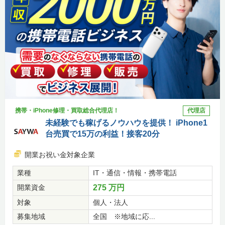
携帯・iPhone修理・買取総合代理店！
代理店
未経験でも稼げるノウハウを提供！ iPhone1
台売買で15万の利益！接客20分
開業お祝い金対象企業
業種
IT・通信・情報・携帯電話
開業資金
275 万円
対象
個人・法人
募集地域
全国 ※地域に応...