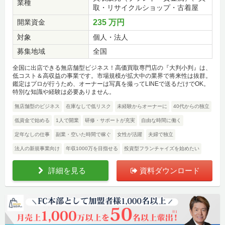
業種
取・リサイクルショップ・古着屋
開業資金
235 万円
対象
個人・法人
募集地域
全国
全国に出店できる無店舗型ビジネス！高価買取専門店の『大判小判』は、
低コスト＆高収益の事業です。市場規模が拡大中の業界で将来性は抜群。
鑑定はプロが行うため、オーナーは写真を撮ってLINEで送るだけでOK。
特別な知識や経験は必要ありません。
無店舗型のビジネス
在庫なしで低リスク
未経験からオーナーに
40代からの独立
低資金で始める
1人で開業
研修・サポートが充実
自由な時間に働く
定年なしの仕事
副業・空いた時間で稼ぐ
女性が活躍
夫婦で独立
法人の新規事業向け
年収1000万を目指せる
投資型フランチャイズを始めたい
詳細を見る
資料ダウンロード