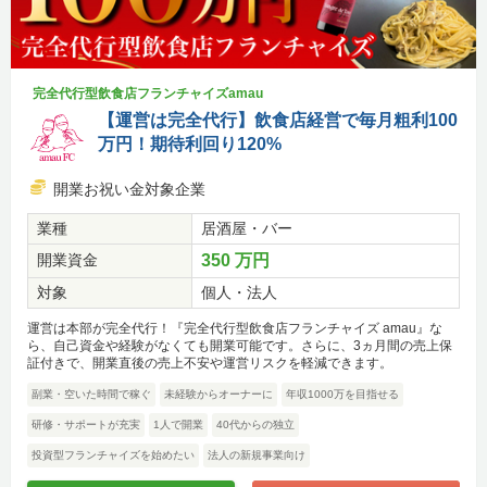
完全代行型飲食店フランチャイズamau
【運営は完全代行】飲食店経営で毎月粗利100
万円！期待利回り120%
開業お祝い金対象企業
業種
居酒屋・バー
開業資金
350 万円
対象
個人・法人
運営は本部が完全代行！『完全代行型飲食店フランチャイズ amau』な
ら、自己資金や経験がなくても開業可能です。さらに、3ヵ月間の売上保
証付きで、開業直後の売上不安や運営リスクを軽減できます。
副業・空いた時間で稼ぐ
未経験からオーナーに
年収1000万を目指せる
研修・サポートが充実
1人で開業
40代からの独立
投資型フランチャイズを始めたい
法人の新規事業向け