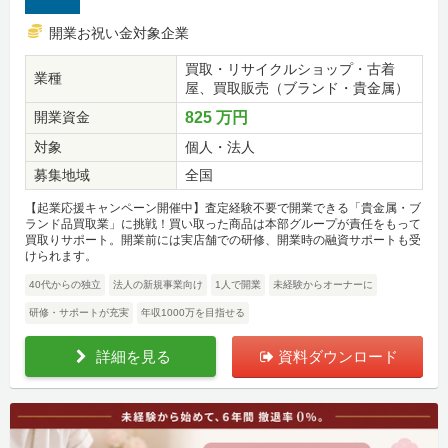
開業お祝い金対象企業
買取・リサイクルショップ・古着
業種
屋、買取販売（ブランド・貴金属）
開業資金
825 万円
対象
個人・法人
募集地域
全国
【起業応援キャンペーン開催中】査定経験不要で開業できる「貴金属・ブ
ランド品買取業」に挑戦！買い取った商品は本部グループが責任をもって
買取りサポート。開業前には実店舗での研修、開業時の融資サポートも受
けられます。
40代からの独立
法人の新規事業向け
1人で開業
未経験からオーナーに
研修・サポートが充実
年収1000万を目指せる
詳細を見る
資料ダウンロード