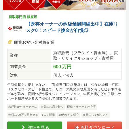
買取専門店 銀座屋
【既存オーナーの他店舗展開続出中】在庫リ
スク0！スピード換金が自慢◎
開業お祝い金対象企業
買取販売（ブランド・貴金属）、買
業種
取・リサイクルショップ・古着屋
開業資金
600 万円
対象
個人・法人
年商億超えも夢じゃない！『買取専門店 銀座屋』は、少ない経費・在庫
リスクゼロ・スピード換金で、リユース業の失敗原因を潰したビジネスモ
デルが強み。商圏分析や収支シミュレーション、集客支援などの手厚いサ
ポート制度があるので安心して開業できます。
未経験からオーナーに
自分のお店を持つ
研修・サポートが充実
年収1000万を目指せる
1人で開業
40代からの独立
在庫なしで低リスク
詳細を見る
資料ダウンロード