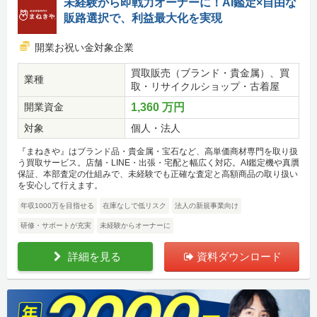
未経験から即戦力オーナーに！AI鑑定×自由な
販路選択で、利益最大化を実現
開業お祝い金対象企業
買取販売（ブランド・貴金属）、買
業種
取・リサイクルショップ・古着屋
開業資金
1,360 万円
対象
個人・法人
『まねきや』はブランド品・貴金属・宝石など、高単価商材専門を取り扱
う買取サービス。店舗・LINE・出張・宅配と幅広く対応。AI鑑定機や真贋
保証、本部査定の仕組みで、未経験でも正確な査定と高額商品の取り扱い
を安心して行えます。
年収1000万を目指せる
在庫なしで低リスク
法人の新規事業向け
研修・サポートが充実
未経験からオーナーに
詳細を見る
資料ダウンロード