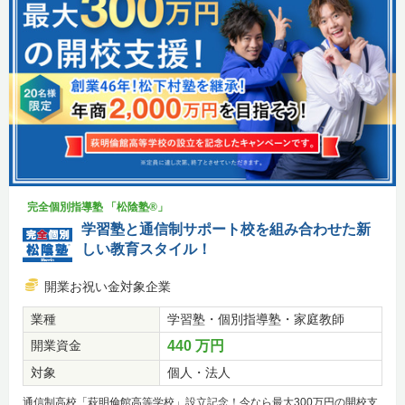
完全個別指導塾 「松陰塾®」
学習塾と通信制サポート校を組み合わせた新
しい教育スタイル！
開業お祝い金対象企業
業種
学習塾・個別指導塾・家庭教師
開業資金
440 万円
対象
個人・法人
通信制高校「萩明倫館高等学校」設立記念！今なら最大300万円の開校支