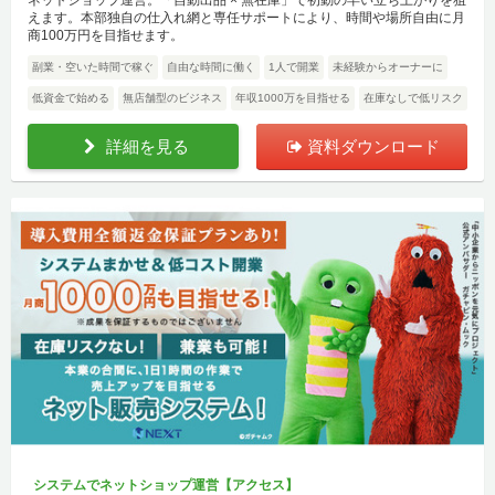
ネットショップ運営。「自動出品 × 無在庫」で初動の早い立ち上がりを狙
えます。本部独自の仕入れ網と専任サポートにより、時間や場所自由に月
商100万円を目指せます。
副業・空いた時間で稼ぐ
自由な時間に働く
1人で開業
未経験からオーナーに
低資金で始める
無店舗型のビジネス
年収1000万を目指せる
在庫なしで低リスク
詳細を見る
資料ダウンロード
システムでネットショップ運営【アクセス】