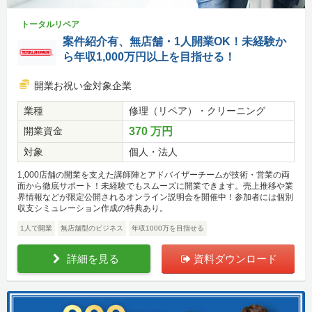
トータルリペア
案件紹介有、無店舗・1人開業OK！未経験か
ら年収1,000万円以上を目指せる！
開業お祝い金対象企業
業種
修理（リペア）・クリーニング
開業資金
370 万円
対象
個人・法人
1,000店舗の開業を支えた講師陣とアドバイザーチームが技術・営業の両
面から徹底サポート！未経験でもスムーズに開業できます。売上推移や業
界情報などが限定公開されるオンライン説明会を開催中！参加者には個別
収支シミュレーション作成の特典あり。
1人で開業
無店舗型のビジネス
年収1000万を目指せる
詳細を見る
資料ダウンロード