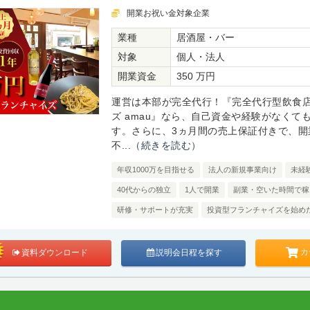
開業お祝い金対象企業
業種
居酒屋・バー
対象
個人・法人
開業資金
350 万円
運営は本部が完全代行！『完全代行型飲食
ズ amau』なら、自己資金や経験がなくて
す。さらに、3ヵ月間の売上保証付きで、開
不...
（続きを読む）
年収1000万を目指せる
法人の新規事業向け
未経
40代からの独立
1人で開業
副業・空いた時間で稼
研修・サポートが充実
投資型フランチャイズを始め
カ
資料ダウンロード
説明会日程を探す