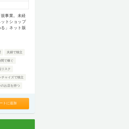
新規事業。未経
ネットショップ
める」ネット販
躍
夫婦で独立
時間で稼ぐ
低リスク
ンチャイズで独立
分のお店を持つ
ートに追加