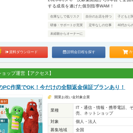
する成長を遂げた個別指導WAM！
在庫なしで低リスク
自分のお店を持つ
子どもと
研修・サポートが充実
定年なしの仕事
40代から
未経験からオーナーに
カ
資料ダウンロード
説明会日程を探す
ショップ運営【アクセス】
のPC作業でOK！今だけの全額返金保証プランあり！
開業お祝い金対象企業
IT・通信・情報・携帯電話、
業種
売、ネットショップ
対象
個人・法人
募集地域
全国