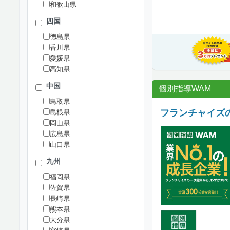
和歌山県
四国
徳島県
香川県
愛媛県
高知県
中国
個別指導WAM
鳥取県
フランチャイズの
島根県
岡山県
広島県
山口県
九州
福岡県
佐賀県
長崎県
熊本県
大分県