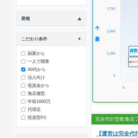
3,750
業種
▶
2,500
加盟数
こだわり条件
▼
副業から
1,250
一人で開業
40代から
0
法人向け
低資金から
0
無店舗型
年収1000万
代理店
投資型FC
完全代行型飲食店フ
【運営は完全代行