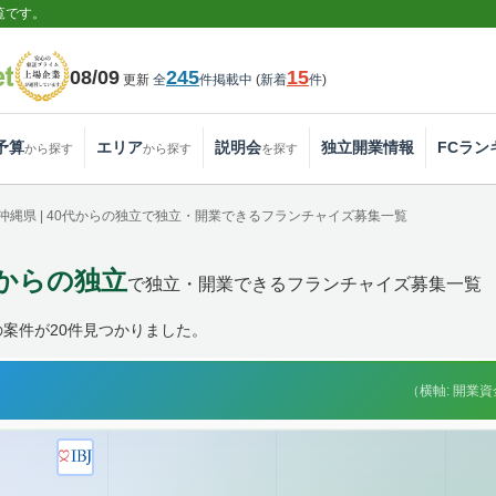
覧です。
08/09
245
15
更新
全
件掲載中
(
新着
件
)
予算
エリア
説明会
独立開業情報
FCラン
から探す
から探す
を探す
沖縄県 | 40代からの独立で独立・開業できるフランチャイズ募集一覧
0代からの独立
で独立・開業できるフランチャイズ募集一覧
案件が20件見つかりました。
（横軸: 開業資金