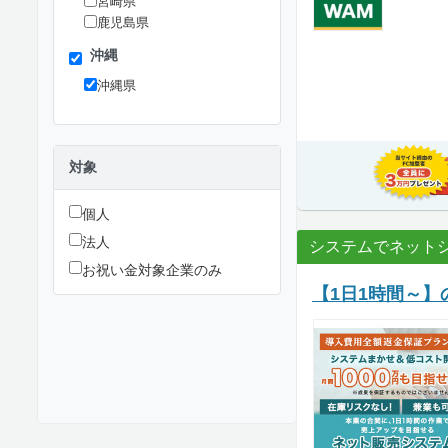
宮崎県
鹿児島県
沖縄
沖縄県
対象
個人
法人
システムでネット
お祝い金対象企業のみ
【1日1時間～】