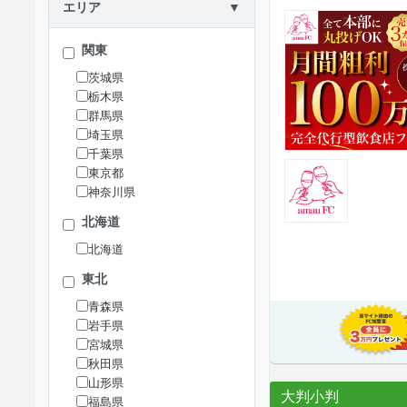
エリア
▼
関東
茨城県
栃木県
群馬県
埼玉県
千葉県
東京都
神奈川県
北海道
北海道
東北
青森県
岩手県
宮城県
秋田県
山形県
大判小判
福島県