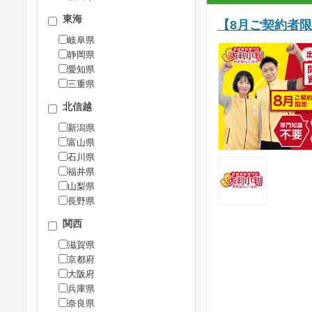
東海
【8月ご契約者
岐阜県
静岡県
愛知県
三重県
北信越
新潟県
富山県
石川県
福井県
山梨県
長野県
関西
滋賀県
京都府
大阪府
兵庫県
奈良県