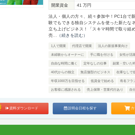
開業資金
41 万円
法人・個人の方々、続々参加中！PC1台で
験でもできる独自システムを使った新たな
立ち上げビジネス！「スキマ時間で取り組
売...
（続きを読む）
1人で開業
代理店で開業
法人の新規事業向け
未経験からオーナーに
手に職を付ける
女性が活
自由な時間に働く
定年なしの仕事
副業・空いた
40代からの独立
無店舗型のビジネス
在庫なしで
年収1000万を目指せる
低資金で始める
有名フラ
お客様に感謝される
売上保障・営業代行あり
自
カ
資料ダウンロード
説明会日程を探す