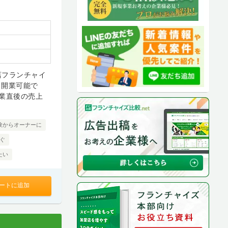
店フランチャイ
も開業可能で
業直後の売上
験からオーナーに
ぐ
たい
ートに追加