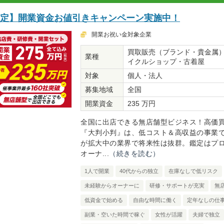
限定】開業資金お値引きキャンペーン実施中！
開業お祝い金対象企業
買取販売（ブランド・貴金属
業種
イクルショップ・古着屋
対象
個人・法人
募集地域
全国
開業資金
235 万円
全国に出店できる無店舗型ビジネス！高価
『大判小判』は、低コスト＆高収益の事業
が拡大中の業界で将来性は抜群。鑑定はプ
オーナ...
（続きを読む）
1人で開業
40代からの独立
在庫なしで低リスク
未経験からオーナーに
研修・サポートが充実
無
低資金で始める
自由な時間に働く
定年なしの仕
副業・空いた時間で稼ぐ
女性が活躍
夫婦で独立