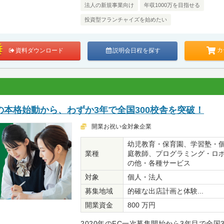
法人の新規事業向け
年収1000万を目指せる
投資型フランチャイズを始めたい
カ
資料ダウンロード
説明会日程を探す
本格始動から、わずか3年で全国300校舎を突破！
開業お祝い金対象企業
幼児教育・保育園、学習塾・
業種
庭教師、プログラミング・ロ
の他・各種サービス
対象
個人・法人
募集地域
的確な出店計画と体験...
開業資金
800 万円
2020年のFC一次募集開始から3年目で全国