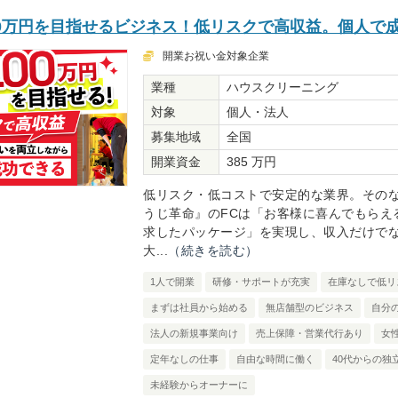
00万円を目指せるビジネス！低リスクで高収益。個人で
開業お祝い金対象企業
業種
ハウスクリーニング
対象
個人・法人
募集地域
全国
開業資金
385 万円
低リスク・低コストで安定的な業界。その
うじ革命』のFCは「お客様に喜んでもらえ
求したパッケージ」を実現し、収入だけで
大...
（続きを読む）
1人で開業
研修・サポートが充実
在庫なしで低リ
まずは社員から始める
無店舗型のビジネス
自分
法人の新規事業向け
売上保障・営業代行あり
女
定年なしの仕事
自由な時間に働く
40代からの独
未経験からオーナーに