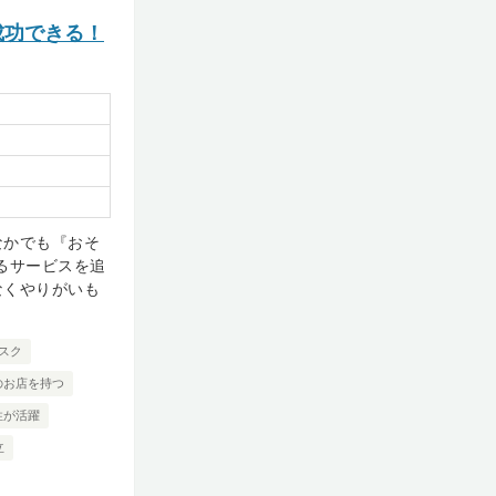
成功できる！
なかでも『おそ
るサービスを追
なくやりがいも
スク
のお店を持つ
性が活躍
立