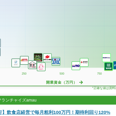
250
500
750
開業資金（万円）
*正確な値は資
ランチャイズamau
】飲食店経営で毎月粗利100万円！期待利回り120%