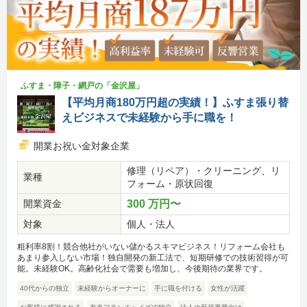
ふすま・障子・網戸の「金沢屋」
【平均月商180万円超の実績！】ふすま張り替
えビジネスで未経験から手に職を！
開業お祝い金対象企業
修理（リペア）・クリーニング、リ
業種
フォーム・原状回復
開業資金
300 万円〜
対象
個人・法人
粗利率8割！競合他社がいない儲かるスキマビジネス！リフォーム会社も
あまり参入しない市場！独自開発の新工法で、短期研修での技術習得が可
能。未経験OK。高齢化社会で需要も増加し、今後期待の業界です。
40代からの独立
未経験からオーナーに
手に職を付ける
女性が活躍