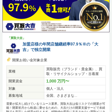
「買取大吉」
加盟店様の年間店舗継続率97.9％※の「大
吉」で独立開業
開業お祝い金対象企業
買取販売（ブランド・貴金属）、買
業種
取・リサイクルショップ・古着屋
開業資金
1,000 万円〜
対象
個人・法人
募集地域
全国、さまざまな...
需要が拡大し続けているリユース業界。買取大吉は低リスクでの開業が可
能！開業初月から軌道に乗せるための、大吉だけの開業支援サービで未経
験でも安定した経営が行えます。経験値や景気に左右されない買取ビジネ