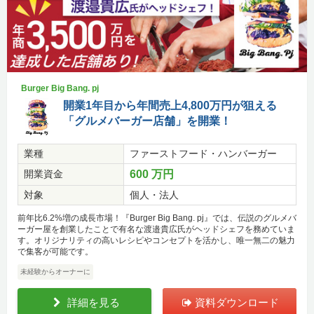
Burger Big Bang. pj
開業1年目から年間売上4,800万円が狙える
「グルメバーガー店舗」を開業！
業種
ファーストフード・ハンバーガー
開業資金
600 万円
対象
個人・法人
前年比6.2%増の成長市場！『Burger Big Bang. pj』では、伝説のグルメバ
ーガー屋を創業したことで有名な渡邉貴広氏がヘッドシェフを務めていま
す。オリジナリティの高いレシピやコンセプトを活かし、唯一無二の魅力
で集客が可能です。
未経験からオーナーに
詳細を見る
資料ダウンロード