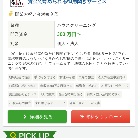
資金で始められる御用聞きサービス
開業お祝い金対象企業
業種
ハウスクリーニング
開業資金
300 万円〜
対象
個人・法人
『家工房』は金沢屋が新たに展開する“おうちの御用聞きサービス”です。
電球交換のような小さな事からお客様のご自宅にお伺いし、ハウスクリー
ニングや庭木の剪定、リフォームまで、地域のお困りごとを解決していく
お仕事です。
地域社会に貢献
手に職を付ける
女性が活躍
夫婦で独立
法人の新規事業向け
お客様に感謝される
年収1000万を目指せる
低資金で始める
在庫なしで低リスク
無店舗型のビジネス
1人で開業
自由な時間に働く
副業・空いた時間で稼ぐ
40代からの独立
未経験からオーナーに
研修・サポートが充実
詳細を見る
資料ダウンロード