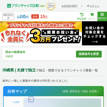
会員登録(無料)
|
ログイン
08/10
更
15
245
全
件
件
新着
新
MENU
閲覧履歴
カート
現在の検索条件
検索条件を変更
沖縄県
沖縄県 | 夫婦で独立
で独立・開業できるフランチャイズ募集一覧
条件に一致した募集中の案件が5件見つかりました。
分布マップ
（横軸: 開業資金 / 縦軸: 加盟数）
1,000