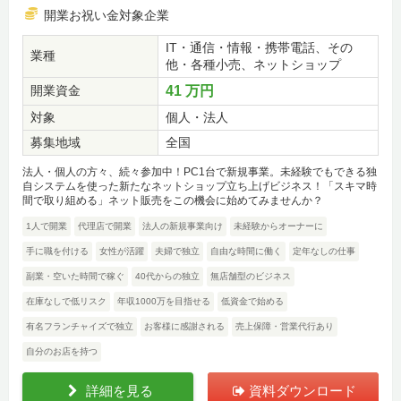
開業お祝い金対象企業
IT・通信・情報・携帯電話、その
業種
他・各種小売、ネットショップ
開業資金
41 万円
対象
個人・法人
募集地域
全国
法人・個人の方々、続々参加中！PC1台で新規事業。未経験でもできる独
自システムを使った新たなネットショップ立ち上げビジネス！「スキマ時
間で取り組める」ネット販売をこの機会に始めてみませんか？
1人で開業
代理店で開業
法人の新規事業向け
未経験からオーナーに
手に職を付ける
女性が活躍
夫婦で独立
自由な時間に働く
定年なしの仕事
副業・空いた時間で稼ぐ
40代からの独立
無店舗型のビジネス
在庫なしで低リスク
年収1000万を目指せる
低資金で始める
有名フランチャイズで独立
お客様に感謝される
売上保障・営業代行あり
自分のお店を持つ
詳細を見る
資料ダウンロード