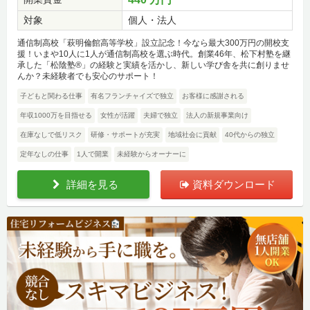
対象
個人・法人
通信制高校「萩明倫館高等学校」設立記念！今なら最大300万円の開校支
援！いまや10人に1人が通信制高校を選ぶ時代。創業46年、松下村塾を継
承した「松陰塾®」の経験と実績を活かし、新しい学び舎を共に創りませ
んか？未経験者でも安心のサポート！
子どもと関わる仕事
有名フランチャイズで独立
お客様に感謝される
年収1000万を目指せる
女性が活躍
夫婦で独立
法人の新規事業向け
在庫なしで低リスク
研修・サポートが充実
地域社会に貢献
40代からの独立
定年なしの仕事
1人で開業
未経験からオーナーに
詳細を見る
資料ダウンロード