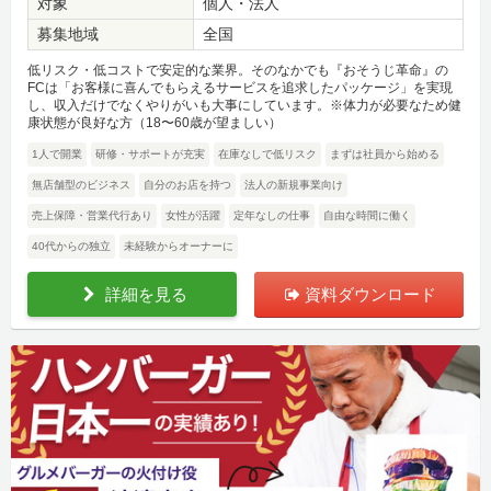
対象
個人・法人
募集地域
全国
低リスク・低コストで安定的な業界。そのなかでも『おそうじ革命』の
FCは「お客様に喜んでもらえるサービスを追求したパッケージ」を実現
し、収入だけでなくやりがいも大事にしています。※体力が必要なため健
康状態が良好な方（18〜60歳が望ましい）
1人で開業
研修・サポートが充実
在庫なしで低リスク
まずは社員から始める
無店舗型のビジネス
自分のお店を持つ
法人の新規事業向け
売上保障・営業代行あり
女性が活躍
定年なしの仕事
自由な時間に働く
40代からの独立
未経験からオーナーに
詳細を見る
資料ダウンロード