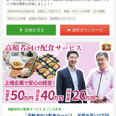
スで独立開業を目指しましょう！
年収1000万を目指せる
在庫なしで低リスク
研修・サポートが充実
1人で開業
定年なしの仕事
低資金で始める
未経験からオーナーに
詳細を見る
資料ダウンロード
高齢者向け配食サービス まごころ弁当
「高齢者向け配食サービス」加盟金等110万円