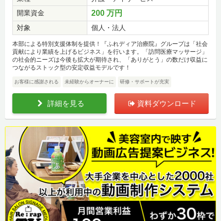
開業資金
200 万円
対象
個人・法人
本部による特別支援体制を提供！『ふれディア治療院』グループは「社会
貢献により業績を上げるビジネス」を行います。「訪問医療マッサージ」
の社会的ニーズは今後も拡大が期待され、「ありがとう」の数だけ収益に
つながるストック型の安定収益モデルです！
お客様に感謝される
未経験からオーナーに
研修・サポートが充実
詳細を見る
資料ダウンロード