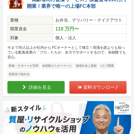
開業！業界で唯一の上場FC本部
業種
お弁当、デリバリー・テイクアウト
開業資金
110 万円〜
対象
個人・法人
今まで30人以上が社内から FCオーナーとして独立！現場を誰よりも知っ
ている配食産業の「プロ」たちが、全力でサポートするので、未経験でも
安心。
研修・サポートが充実
未経験からオーナーに
地域社会に貢献
1人で開業
低資金で始める
詳細を見る
資料ダウンロード