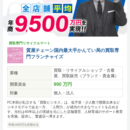
買取専門リサイクルマート
質屋チェーン国内最大手かんてい局の買取専
門フランチャイズ
買取・リサイクルショップ・古着
業種
屋、買取販売（ブランド・貴金属）
開業資金
990 万円
対象
個人・法人
FC本部が乱立する「買取ビジネス」は、低予算・少人数で開業出来るビ
ジネスモデルである一方、「人間力」が成功の大きなウェイトを占めま
す。当社は40年以上の実績を元にした店舗運営、人材育成のサポート教育
を実施、提供し、繁盛店へ導きます。
年収1000万を目指せる