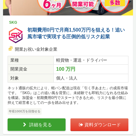
SKG
初期費用0円で月商1,500万円を狙える！追い
風市場で実現する圧倒的低リスク起業
開業お祝い金対象企業
業種
軽貨物・運送・ドライバー
開業資金
100 万円
対象
個人・法人
ネット通販の拡大により、軽バン配送は現在「引く手あまた」の成長市場
です。『SKG』はこの追い風を背景に、未経験でも即戦力になれる仕組み
を構築。加盟金・初期費用0円でスタートできるため、リスクを最小限に
抑えて経営者としての一歩を踏み出せます。
年収1000万を目指せる
詳細を見る
資料ダウンロード