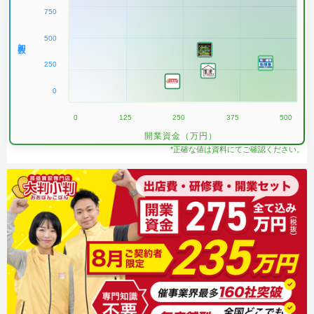
750
500
加盟数
250
0
0
125
250
375
500
開業資金（万円）
*正確な値は資料にてご確認ください。