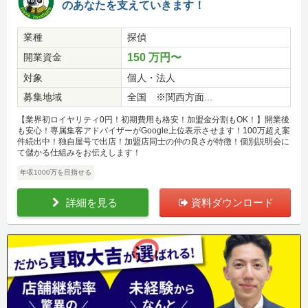
のあなたを支えていきます！
業種
探偵
開業資金
150 万円〜
対象
個人・法人
募集地域
全国 ※関西方面...
【業界初ロイヤリティ0円！初期費用も格安！加盟金分割もOK！】開業後
も安心！専属集客アドバイザーがGoogle上位表示させます！100万超え案
件続出中！独自屋号で出店！加盟店同士の仲の良さが特徴！個別説明会に
て儲かる仕組みをお伝えします！
年収1000万を目指せる
詳細を見る
資料ダウンロード