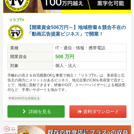
リラプTV
【開業資金506万円～】地域密着＆競合不在の
「動画広告提案ビジネス」で開業！
業種
IT・通信・情報・携帯電話
開業資金
506 万円
対象
個人・法人
手離れの良さ＆自宅開業OKな事業で独立！『リラプTV』は、美容室と広
告主の両方にメリットがあるビジネス。地元企業のCMを美容室で流すこ
とで、地域に貢献できます。研修やOJT、スーパーバイザーによる相談受
付など、手厚いサポートも強みです。
年収1000万を目指せる
詳細を見る
資料ダウンロード