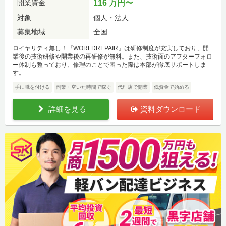
開業資金
116 万円〜
対象
個人・法人
募集地域
全国
ロイヤリティ無し！『WORLDREPAIR』は研修制度が充実しており、開
業後の技術研修や開業後の再研修が無料。また、技術面のアフターフォロ
ー体制も整っており、修理のことで困った際は本部が徹底サポートしま
す。
手に職を付ける
副業・空いた時間で稼ぐ
代理店で開業
低資金で始める
詳細を見る
資料ダウンロード