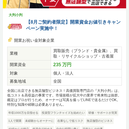
大判小判
【8月ご契約者限定】開業資金お値引きキャン
ペーン実施中！
開業お祝い金対象企業
買取販売（ブランド・貴金属）、買
業種
取・リサイクルショップ・古着屋
開業資金
235 万円
対象
個人・法人
募集地域
全国
全国に出店できる無店舗型ビジネス！高価買取専門店の『大判小判』は、
低コスト＆高収益の事業です。市場規模が拡大中の業界で将来性は抜群。
鑑定はプロが行うため、オーナーは写真を撮ってLINEで送るだけでOK。
特別な知識や経験は必要ありません。
年収1000万を目指せる
投資型フランチャイズを始めたい
研修・サポートが充実
1人で開業
未経験からオーナーに
在庫なしで低リスク
無店舗型のビジネス
40代からの独立
低資金で始める
自由な時間に働く
定年なしの仕事