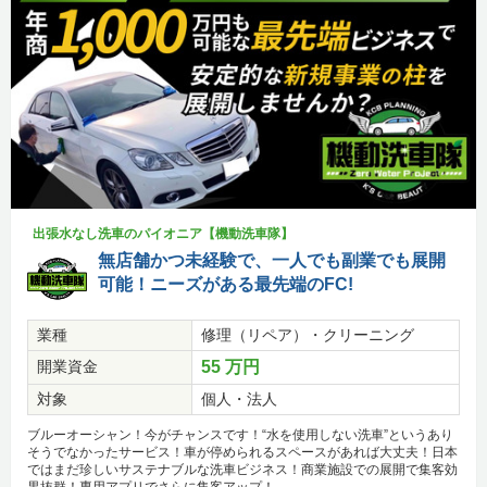
出張水なし洗車のパイオニア【機動洗車隊】
無店舗かつ未経験で、一人でも副業でも展開
可能！ニーズがある最先端のFC!
業種
修理（リペア）・クリーニング
開業資金
55 万円
対象
個人・法人
ブルーオーシャン！今がチャンスです！“水を使用しない洗車”というあり
そうでなかったサービス！車が停められるスペースがあれば大丈夫！日本
ではまだ珍しいサステナブルな洗車ビジネス！商業施設での展開で集客効
果抜群！専用アプリでさらに集客アップ！