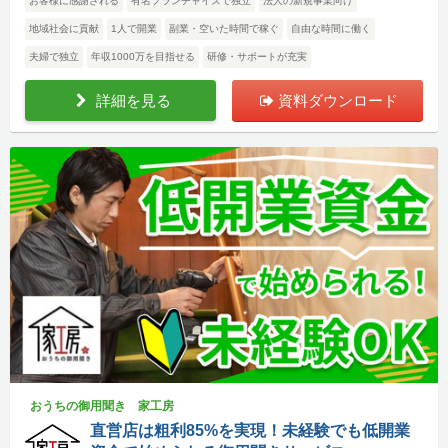
お客様に感謝される
有名フランチャイズで独立
法人の新規事業向け
地域社会に貢献
1人で開業
副業・空いた時間で稼ぐ
自由な時間に働く
夫婦で独立
年収1000万を目指せる
研修・サポートが充実
詳細を見る
資料ダウンロード
おうちの御用聞き 家工房
直営店は粗利85%を実現！未経験でも低開業