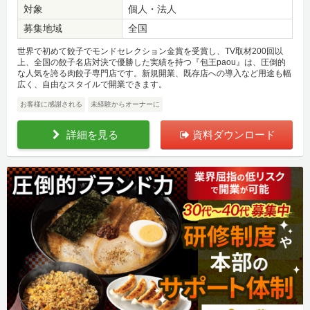
対象
個人・法人
募集地域
全国
世界で初めて餃子でモンドセレクション金賞を受賞し、TV取材200回以
上、全国の餃子名店対決で優勝した実績を持つ『包王paou』は、圧倒的
な人気を誇る肉餃子専門店です。新規開業、既存店への導入など用途も幅
広く、自由なスタイルで開業できます。
お客様に感謝される
未経験からオーナーに
詳細を見る
資料ダウンロード