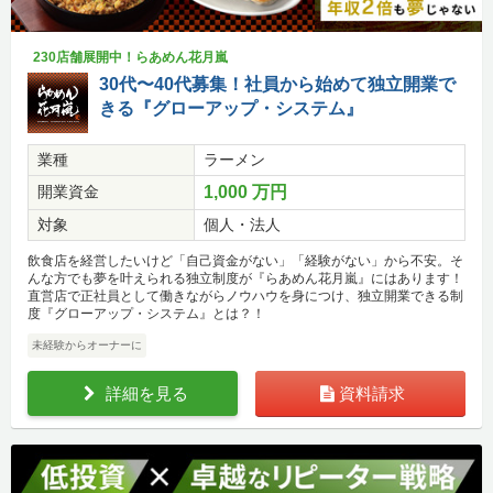
230店舗展開中！らあめん花月嵐
30代〜40代募集！社員から始めて独立開業で
きる『グローアップ・システム』
業種
ラーメン
開業資金
1,000 万円
対象
個人・法人
飲食店を経営したいけど「自己資金がない」「経験がない」から不安。そ
んな方でも夢を叶えられる独立制度が『らあめん花月嵐』にはあります！
直営店で正社員として働きながらノウハウを身につけ、独立開業できる制
度『グローアップ・システム』とは？！
未経験からオーナーに
詳細を見る
資料請求