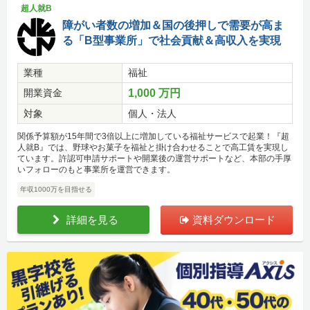
超人就B
障がい者数の増加＆国の後押しで需要が高ま
る「B型事業所」で社会貢献＆高収入を実現
業種
福祉
開業資金
1,000 万円
対象
個人・法人
関係予算額が15年間で3倍以上に増加している福祉サービスで起業！『超
人就B』では、野球やお菓子を福祉と掛け合わせることで高工賃を実現し
ています。許認可申請サポートや開業後の運営サポートなど、本部の手厚
いフォローのもと事業所を運営できます。
年収1000万を目指せる
詳細を見る
資料ダウンロード