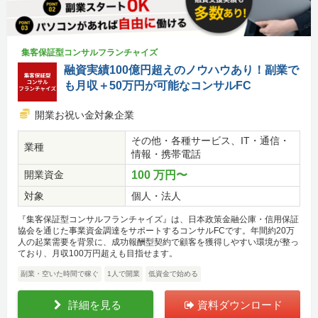
集客保証型コンサルフランチャイズ
融資実績100億円超えのノウハウあり！副業で
も月収＋50万円が可能なコンサルFC
開業お祝い金対象企業
その他・各種サービス、IT・通信・
業種
情報・携帯電話
開業資金
100 万円〜
対象
個人・法人
『集客保証型コンサルフランチャイズ』は、日本政策金融公庫・信用保証
協会を通じた事業資金調達をサポートするコンサルFCです。年間約20万
人の起業需要を背景に、成功報酬型契約で顧客を獲得しやすい環境が整っ
ており、月収100万円超えも目指せます。
副業・空いた時間で稼ぐ
1人で開業
低資金で始める
詳細を見る
資料ダウンロード