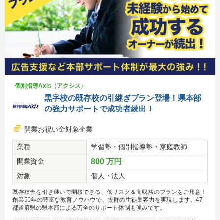
個別指導Axis（アクシス）
黒字校の既存校の引継ぎプラン登場！県本部
の強力サポートで成功者続出！
開業お祝い金対象企業
業種
学習塾・個別指導塾・家庭教師
開業資金
800 万円
対象
個人・法人
既存校舎を引き継いで開校できる、低リスク＆高収益のプランをご用意！
創業50年の豊富な教育ノウハウで、抜群の生徒集客力を実現します。47
都道府県の県本部による万全のサポート体制も強みです。