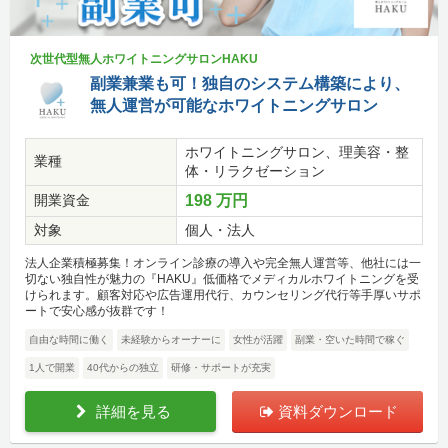
次世代型無人ホワイトニングサロンHAKU
副業兼業も可！独自のシステム構築により、
無人運営が可能なホワイトニングサロン
ホワイトニングサロン、理美容・整
業種
体・リラクゼーション
開業資金
198 万円
対象
個人・法人
法人企業積極募集！オンライン診療の導入や完全無人運営等、他社には一
切ない独自性が魅力の『HAKU』低価格でメディカルホワイトニングを受
けられます。顧客対応や広告運用代行、カウンセリング代行等手厚いサポ
ートで安心感が抜群です！
自由な時間に働く
未経験からオーナーに
女性が活躍
副業・空いた時間で稼ぐ
1人で開業
40代からの独立
研修・サポートが充実
詳細を見る
資料ダウンロード