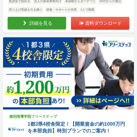
低資金で始める
法人の新規事業向け
未経験からオーナーに
40代からの独立
売り上げ実績を引き継ぐ
研修・サポートが充実
1人で開業
詳細を見る
資料ダウンロード
個別指導学院フリーステップ
1都3県4校舎限定！【開業資金の約1000万円
を本部負担】特別プランでのご案内！