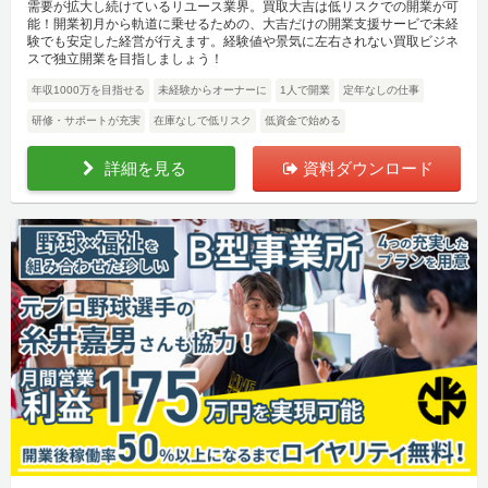
需要が拡大し続けているリユース業界。買取大吉は低リスクでの開業が可
能！開業初月から軌道に乗せるための、大吉だけの開業支援サービで未経
験でも安定した経営が行えます。経験値や景気に左右されない買取ビジネ
スで独立開業を目指しましょう！
年収1000万を目指せる
未経験からオーナーに
1人で開業
定年なしの仕事
研修・サポートが充実
在庫なしで低リスク
低資金で始める
詳細を見る
資料ダウンロード