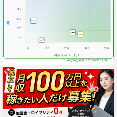
750
500
加盟数
250
0
0
125
250
375
500
開業資金（万円）
*正確な値は資料にてご確認ください。
新着