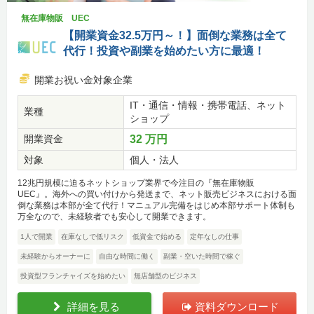
無在庫物販 UEC
【開業資金32.5万円～！】面倒な業務は全て
代行！投資や副業を始めたい方に最適！
開業お祝い金対象企業
IT・通信・情報・携帯電話、ネット
業種
ショップ
開業資金
32 万円
対象
個人・法人
12兆円規模に迫るネットショップ業界で今注目の『無在庫物販
UEC』。海外への買い付けから発送まで、ネット販売ビジネスにおける面
倒な業務は本部が全て代行！マニュアル完備をはじめ本部サポート体制も
万全なので、未経験者でも安心して開業できます。
1人で開業
在庫なしで低リスク
低資金で始める
定年なしの仕事
未経験からオーナーに
自由な時間に働く
副業・空いた時間で稼ぐ
投資型フランチャイズを始めたい
無店舗型のビジネス
詳細を見る
資料ダウンロード