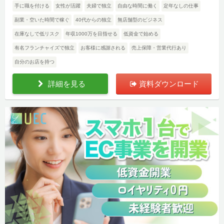
手に職を付ける
女性が活躍
夫婦で独立
自由な時間に働く
定年なしの仕事
副業・空いた時間で稼ぐ
40代からの独立
無店舗型のビジネス
在庫なしで低リスク
年収1000万を目指せる
低資金で始める
有名フランチャイズで独立
お客様に感謝される
売上保障・営業代行あり
自分のお店を持つ
詳細を見る
資料ダウンロード