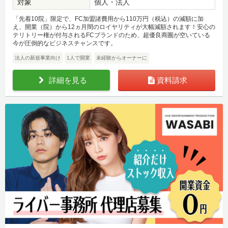
対象
個人・法人
「先着10院」限定で、FC加盟諸費用から110万円（税込）の減額に加
え、開業（院）から12ヵ月間のロイヤリティが大幅減額されます！安心の
テリトリー権が付与されるFCブランドのため、超優良商圏が空いている
今が圧倒的なビジネスチャンスです。
法人の新規事業向け
1人で開業
未経験からオーナーに
詳細を見る
資料請求