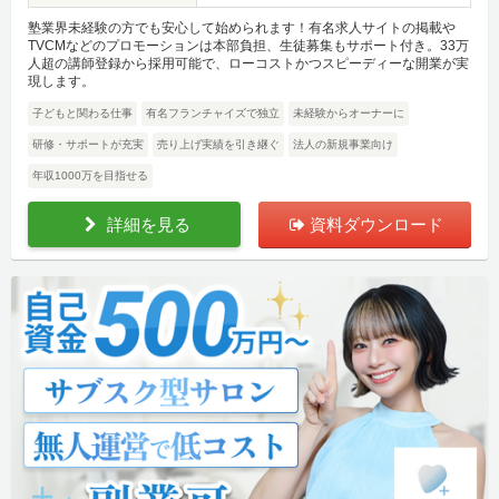
塾業界未経験の方でも安心して始められます！有名求人サイトの掲載や
TVCMなどのプロモーションは本部負担、生徒募集もサポート付き。33万
人超の講師登録から採用可能で、ローコストかつスピーディーな開業が実
現します。
子どもと関わる仕事
有名フランチャイズで独立
未経験からオーナーに
研修・サポートが充実
売り上げ実績を引き継ぐ
法人の新規事業向け
年収1000万を目指せる
詳細を見る
資料ダウンロード