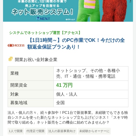
システムでネットショップ運営【アクセス】
【1日1時間～】のPC作業でOK！今だけの全
額返金保証プランあり！
開業お祝い金対象企業
ネットショップ、その他・各種小
業種
売、IT・通信・情報・携帯電話
開業資金
41 万円
対象
個人・法人
募集地域
全国
法人・個人の方々、続々参加中！PC1台で新規事業。未経験でもできる独
自システムを使った新たなネットショップ立ち上げビジネス！「スキマ時
間で取り組める」ネット販売をこの機会に始めてみませんか？
1人で開業
代理店で開業
法人の新規事業向け
未経験からオーナーに