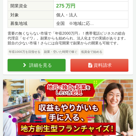
開業資金
275 万円
対象
個人・法人
募集地域
全国 ※地域に応...
需要の無くならない市場で「年収2000万円」！携帯電話ビジネスの総合
代理店「セイワ」。副業からも始められ、法人化までの実績があります。
競合の少ない市場！さらには自宅開業で副業からの開業も可能です。
年収1000万を目指せる
副業・空いた時間で稼ぐ
低資金で始める
詳細を見る
資料請求