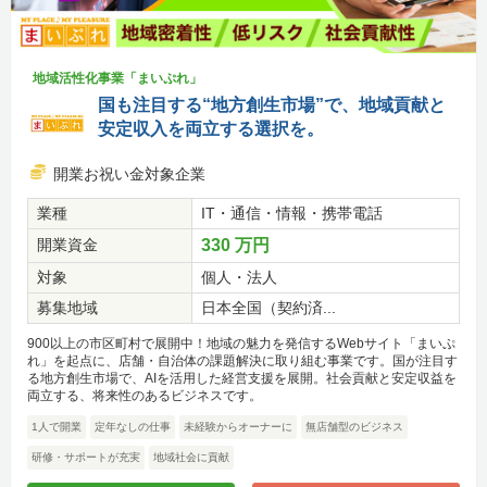
地域活性化事業「まいぷれ」
国も注目する“地方創生市場”で、地域貢献と
安定収入を両立する選択を。
開業お祝い金対象企業
業種
IT・通信・情報・携帯電話
開業資金
330 万円
対象
個人・法人
募集地域
日本全国（契約済...
900以上の市区町村で展開中！地域の魅力を発信するWebサイト「まいぷ
れ」を起点に、店舗・自治体の課題解決に取り組む事業です。国が注目す
る地方創生市場で、AIを活用した経営支援を展開。社会貢献と安定収益を
両立する、将来性のあるビジネスです。
1人で開業
定年なしの仕事
未経験からオーナーに
無店舗型のビジネス
研修・サポートが充実
地域社会に貢献