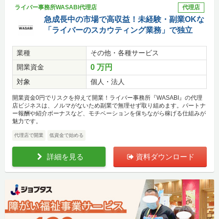
ライバー事務所WASABI代理店
代理店
急成長中の市場で高収益！未経験・副業OKな
「ライバーのスカウティング業務」で独立
業種
その他・各種サービス
開業資金
0 万円
対象
個人・法人
開業資金0円でリスクを抑えて開業！ライバー事務所『WASABI』の代理
店ビジネスは、ノルマがないため副業で無理せず取り組めます。パートナ
ー報酬や紹介ボーナスなど、モチベーションを保ちながら稼げる仕組みが
魅力です。
代理店で開業
低資金で始める
詳細を見る
資料ダウンロード