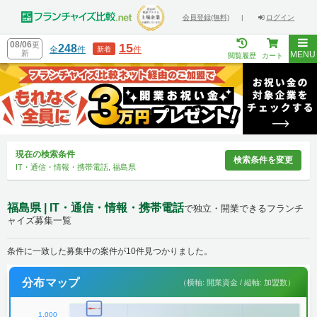
会員登録(無料)
|
ログイン
08/06
更
15
248
全
件
件
新着
新
MENU
閲覧履歴
カート
現在の検索条件
検索条件を変更
IT・通信・情報・携帯電話, 福島県
福島県 | IT・通信・情報・携帯電話
で独立・開業できるフランチ
ャイズ募集一覧
条件に一致した募集中の案件が10件見つかりました。
分布マップ
（横軸: 開業資金 / 縦軸: 加盟数）
1,000