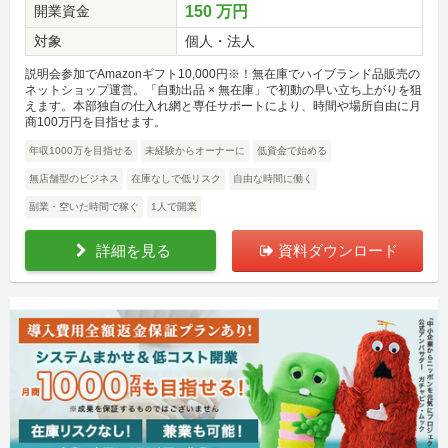
開業資金
150 万円
対象
個人・法人
説明会参加でAmazonギフト10,000円※！無在庫でハイブランド品販売の
ネットショップ運営。「自動出品 × 無在庫」で初動の早い立ち上がりを狙
えます。本部独自の仕入れ網と専任サポートにより、時間や場所自由に月
商100万円を目指せます。
年収1000万を目指せる
未経験からオーナーに
低資金で始める
無店舗型のビジネス
在庫なしで低リスク
自由な時間に働く
副業・空いた時間で稼ぐ
1人で開業
詳細を見る
資料ダウンロード