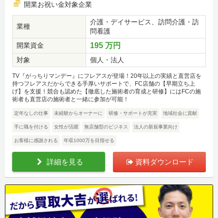
開業お祝い金対象企業
介護・デイサービス、訪問介護・訪
業種
問看護
開業資金
195 万円
対象
個人・法人
TV『がっちりマンデー』にフレアスが登場！20年以上の実績と直営店を
持つフレアスだからできる手厚いサポートで、FC店舗の【早期立ち上
げ】を支援！競合も認めた【徹底した施術者の育成と研修】にはFCの施
術者も直営店の施術者と一緒に参加が可能！
定年なしの仕事
未経験からオーナーに
研修・サポートが充実
地域社会に貢献
手に職を付ける
女性が活躍
無店舗型のビジネス
法人の新規事業向け
お客様に感謝される
年収1000万を目指せる
詳細を見る
資料ダウンロード