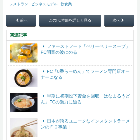
レストラン
ビジネスモデル
飲食業
前へ
このFC本部を詳しく見る
次へ
関連記事
ファーストフード「ベリーベリースープ」
FC開業の波にのる
FC「8番らーめん」でラーメン専門店オー
ナーになる
早期に初期投下資金を回収「はなまるうど
ん」FCの魅力に迫る
日本が誇るユニークなインスタントラーメ
ンのＦＣ事業！