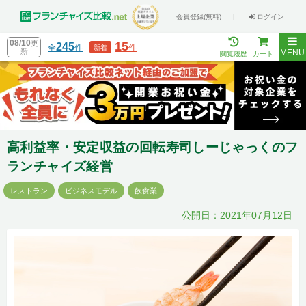
会員登録(無料)
|
ログイン
08/10
更
15
245
全
件
件
新着
新
MENU
閲覧履歴
カート
高利益率・安定収益の回転寿司しーじゃっくのフ
ランチャイズ経営
レストラン
ビジネスモデル
飲食業
公開日：2021年07月12日