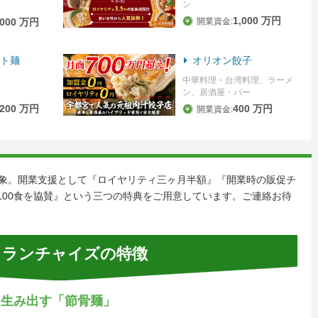
ン
1,000 万円
,000 万円
開業資金:
ト麺
オリオン餃子
中華料理・台湾料理、ラーメ
ン、居酒屋・バー
,200 万円
400 万円
開業資金:
対象。開業支援として『ロイヤリティ三ヶ月半額』『開業時の販促チ
100食を協賛』という三つの特典をご用意しています。ご連絡お待
ランチャイズの特徴
を生み出す「節骨麺」