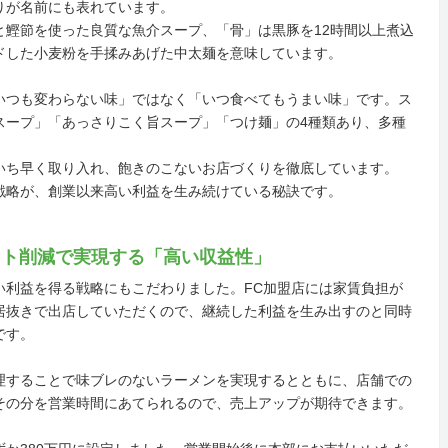
りが名前にも表れています。
と鰹節を使った良質な魚介スープ、「骨」は黒豚を12時間以上煮込
ドした小麦粉を手揉みあげた中太麺を意味しています。
いつも変わらない味」ではなく「いつ食べてもうまい味」です。ス
スープ」「あっさりこく旨スープ」「つけ麺」の4種類あり、多種
。
いち早く取り入れ、飽きのこないお店づくりを徹底しています。
戦略が、創業以来高い利益を生み続けている秘訣です。
スト削減で実現する「高い収益性」
い利益を得る戦略にもこだわりました。FC加盟店には家賃負担が
居抜きで出店していただくので、継続した利益を生み出すのと同時
です。
理することで味ブレのないラーメンを実現するとともに、店舗での
その分を営業時間にあてられるので、売上アップが期待できます。