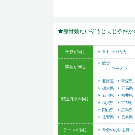
節骨麺たいぞうと同じ条件か
予算が同じ
101～500万円
飲食
業種が同じ
ラーメン
北海道
青森県
栃木県
群馬県
石川県
福井県
都道府県が同じ
滋賀県
京都府
岡山県
広島県
佐賀県
長崎県
テーマが同じ
自分のお店を持つ