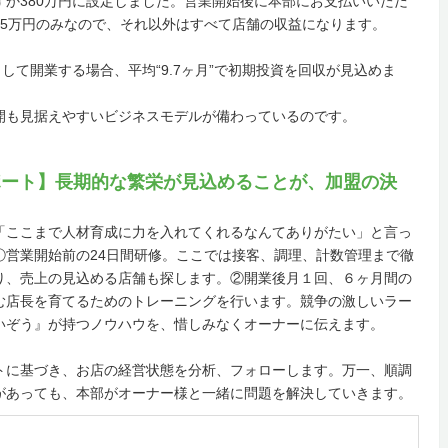
か380万円に設定しました。営業開始後に本部にお支払いいただ
15万円のみなので、それ以外はすべて店舗の収益になります。
して開業する場合、平均“9.7ヶ月”で初期投資を回収が見込めま
開も見据えやすいビジネスモデルが備わっているのです。
ポート】長期的な繁栄が見込めることが、加盟の決
「ここまで人材育成に力を入れてくれるなんてありがたい」と言っ
①営業開始前の24日間研修。ここでは接客、調理、計数管理まで徹
り、売上の見込める店舗も探します。②開業後月１回、６ヶ月間の
む店長を育てるためのトレーニングを行います。競争の激しいラー
いぞう』が持つノウハウを、惜しみなくオーナーに伝えます。
トに基づき、お店の経営状態を分析、フォローします。万一、順調
があっても、本部がオーナー様と一緒に問題を解決していきます。