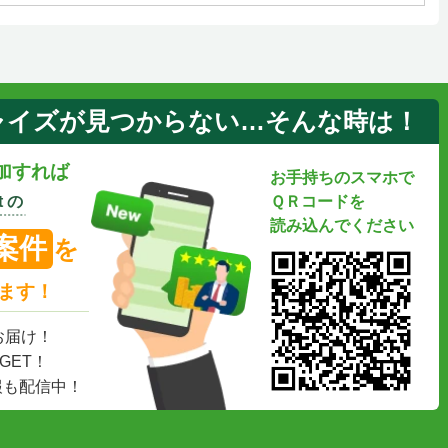
ャイズが見つからない…そんな時は！
加すれば
お手持ちのスマホで
 の
ＱＲコードを
読み込んでください
案件
を
ます！
お届け！
GET！
報も配信中！