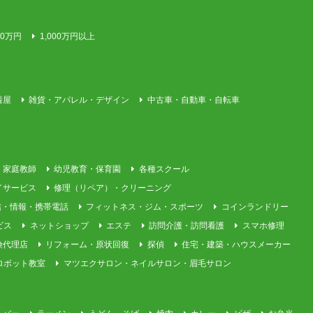
00万円
1,000万円以上
着屋
雑貨・アパレル・デザイン
中古車・自動車・自転車
・家庭教師
幼児教育・保育園
各種スクール
イサービス
修理（リペア）・クリーニング
信・情報・携帯電話
フィットネス・ジム・スポーツ
コインランドリー
ビス
ネットショップ
エステ
訪問介護・訪問看護
スマホ修理
険代理店
リフォーム・原状回復
探偵
住宅・建築・ハウスメーカー
ロボット教室
マツエクサロン・ネイルサロン・眉毛サロン