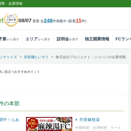
開業・起業情報
08/07
248
15
更新
全
件掲載中
(
新着
件
)
予算
エリア
説明会
独立開業情報
FCラン
から探す
から探す
を探す
ンチャイズ
節骨麺たいぞう
株式会社プロジェクト・ジャパンの企業情報
業に役立つおすすめポイント
件の本部
展開中！らあ
芳香麻辣湯
中華料理・台湾料理、ラーメ