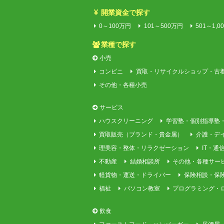
開業資金で探す
0～100万円
101～500万円
501～1,0
業種で探す
小売
コンビニ
買取・リサイクルショップ・古
その他・各種小売
サービス
ハウスクリーニング
学習塾・個別指導塾
買取販売（ブランド・貴金属）
介護・デ
理美容・整体・リラクゼーション
IT・通
不動産
結婚相談所
その他・各種サー
軽貨物・運送・ドライバー
保険相談・保
福祉
パソコン教室
プログラミング・
飲食