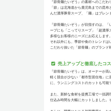
『節骨麺たいぞう』の素材へのこだわ
「節」は北海道から鹿児島までの昆布
んだ濃厚豚骨スープ、「麺」はブレン
『節骨麺たいぞう』が目指すのは、「
ープにも「こってりスープ」「超濃厚
多様なお客様のニーズにお応えします
それ以外にも、季節や食のトレンドは
こだわり抜いた「節骨麺」のブランド
売上アップと徹底したコ
『節骨麺たいぞう』は、オーナーが高
軽く競合が少ない「都市型居住地」に
に、ランニングコストのカットも可能
また、新鮮な食材を提携工場で一括調
仕込み時間を大幅にカットしました。