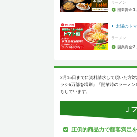
ラーメン
1
開業資金:
太陽のトマ
ラーメン
2
開業資金:
2月15日までに資料請求して頂いた方
ラシ5万部を増刷』『開業時のラーメン
ちしています。
フ
圧倒的商品力で顧客満足