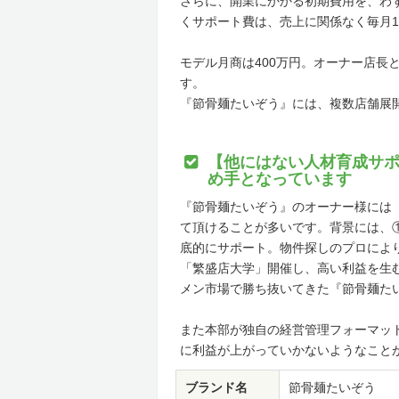
さらに、開業にかかる初期費用を、わず
くサポート費は、売上に関係なく毎月
モデル月商は400万円。オーナー店長と
す。
『節骨麺たいぞう』には、複数店舗展
【他にはない人材育成サ
め手となっています
『節骨麺たいぞう』のオーナー様には
て頂けることが多いです。背景には、
底的にサポート。物件探しのプロによ
「繁盛店大学」開催し、高い利益を生
メン市場で勝ち抜いてきた『節骨麺た
また本部が独自の経営管理フォーマッ
に利益が上がっていかないようなこと
ブランド名
節骨麺たいぞう