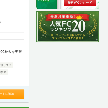
師
300校舎を突破
で低リスク
の独立
ートに追加