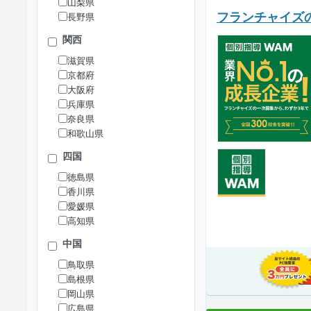
山梨県
フランチャイズの
長野県
関西
滋賀県
京都府
大阪府
兵庫県
奈良県
和歌山県
四国
徳島県
香川県
愛媛県
高知県
中国
鳥取県
島根県
岡山県
広島県