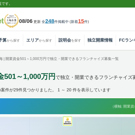
覧です。
08/06
248
15
更新
全
件掲載中
(
新着
件
)
予算
エリア
説明会
独立開業情報
FCラン
から探す
から探す
を探す
海 | 開業資金501～1,000万円で独立・開業できるフランチャイズ募集一覧
501～1,000万円
で独立・開業できるフランチャイズ
件が29件見つかりました。 1 ～ 20 件を表示しています
（横軸: 開業資金