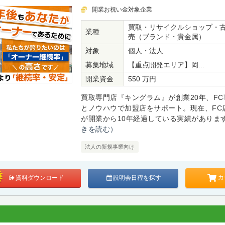
開業お祝い金対象企業
買取・リサイクルショップ・
業種
売（ブランド・貴金属）
対象
個人・法人
募集地域
【重点開発エリア】岡...
開業資金
550 万円
買取専門店『キングラム』が創業20年、FC
とノウハウで加盟店をサポート。現在、FC
が開業から10年経過している実績があります。
きを読む）
法人の新規事業向け
カ
資料ダウンロード
説明会日程を探す