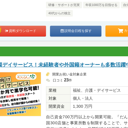
研修・サポートが充実
年収1000万を目指せる
自
40代からの独立
カ
資料ダウンロード
説明会日程を探す
模デイサービス！未経験者や外国籍オーナーも多数活躍
開業お祝い金対象企業
23
口コミ
件
業種
福祉、介護・デイサービス
対象
個人・法人
開業資金
1,300 万円
自己資金700万円以上から開業可能。『だ
国300店舗と事業所数を制限することで、