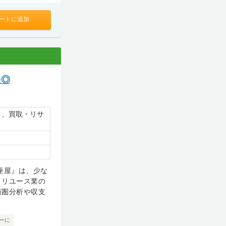
ートに追加
慢◎
）、買取・リサ
座屋』は、少な
、リユース業の
商圏分析や収支
ーに