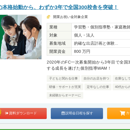
本格始動から、わずか3年で全国300校舎を突破！
開業お祝い金対象企業
業種
学習塾・個別指導塾・家庭教
対象
個人・法人
募集地域
的確な出店計画と体験...
開業資金
800 万円
2020年のFC一次募集開始から3年目で全国
する成長を遂げた個別指導WAM！
子どもと関わる仕事
自分のお店を持つ
在庫なし
研修・サポートが充実
定年なしの仕事
40代から
未経験からオーナーに
カ
資料ダウンロード
説明会日程を探す