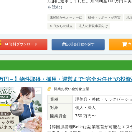
底的に追求しました。月間利益100万円を実現
を読む）
未経験からオーナーに
研修・サポートが充実
地
40代からの独立
法人の新規事業向け
カ
資料ダウンロード
説明会日程を探す
0万円～】物件取得・採用・運営まで“完全お任せ”の投資
開業お祝い金対象企業
業種
理美容・整体・リラクゼーシ
対象
個人・法人
開業資金
750 万円〜
【韓国肌管理Belleは副業運営が可能なエ