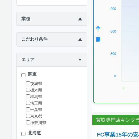
900
業種
▶
600
加盟数
こだわり条件
▶
300
エリア
▼
関東
0
茨城県
0
栃木県
群馬県
埼玉県
千葉県
東京都
買取専門店キング
神奈川県
北海道
FC事業15年の