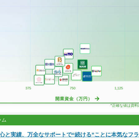
375
750
1,125
開業資金（万円）
*正確な値は資
ラム
安心と実績、万全なサポートで“続ける”ことに本気なフ