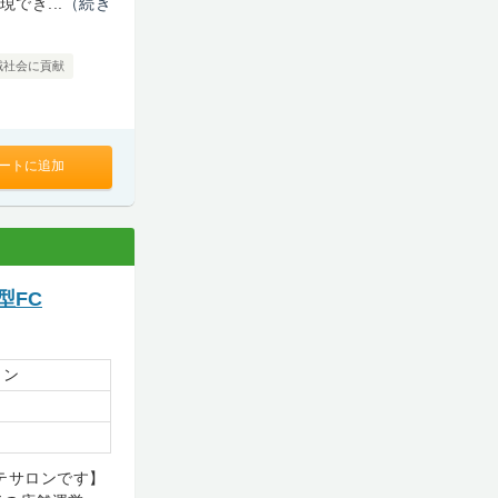
でき...
（続き
域社会に貢献
ートに追加
型FC
ョン
ステサロンです】