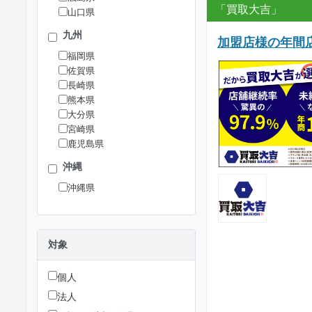
「買取大吉」
山口県
九州
加盟店様の年間店
福岡県
佐賀県
長崎県
熊本県
大分県
宮崎県
鹿児島県
沖縄
沖縄県
対象
個人
法人