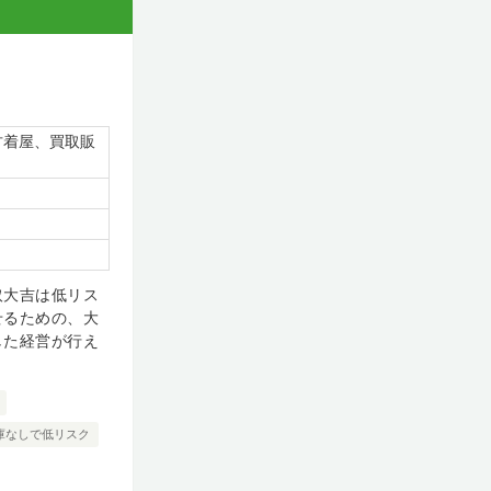
古着屋、買取販
取大吉は低リス
せるための、大
した経営が行え
庫なしで低リスク