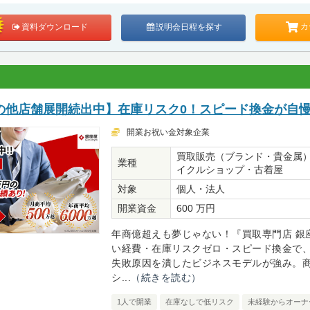
カ
資料ダウンロード
説明会日程を探す
の他店舗展開続出中】在庫リスク0！スピード換金が自
開業お祝い金対象企業
買取販売（ブランド・貴金属
業種
イクルショップ・古着屋
対象
個人・法人
開業資金
600 万円
年商億超えも夢じゃない！『買取専門店 銀
い経費・在庫リスクゼロ・スピード換金で
失敗原因を潰したビジネスモデルが強み。
シ...
（続きを読む）
1人で開業
在庫なしで低リスク
未経験からオーナ