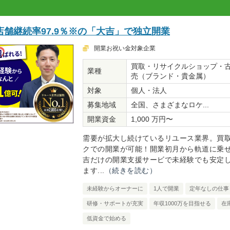
舗継続率97.9％※の「大吉」で独立開業
開業お祝い金対象企業
買取・リサイクルショップ・
業種
売（ブランド・貴金属）
対象
個人・法人
募集地域
全国、さまざまなロケ...
開業資金
1,000 万円〜
需要が拡大し続けているリユース業界。買
クでの開業が可能！開業初月から軌道に乗
吉だけの開業支援サービで未経験でも安定
ます...
（続きを読む）
未経験からオーナーに
1人で開業
定年なしの仕事
研修・サポートが充実
年収1000万を目指せる
在
低資金で始める