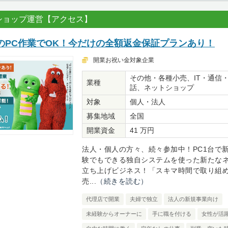
ショップ運営【アクセス】
のPC作業でOK！今だけの全額返金保証プランあり！
開業お祝い金対象企業
その他・各種小売、IT・通信
業種
話、ネットショップ
対象
個人・法人
募集地域
全国
開業資金
41 万円
法人・個人の方々、続々参加中！PC1台で
験でもできる独自システムを使った新たな
立ち上げビジネス！「スキマ時間で取り組
売...
（続きを読む）
代理店で開業
夫婦で独立
法人の新規事業向け
未経験からオーナーに
手に職を付ける
女性が活