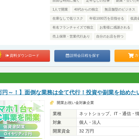
自由な時間に働く
定年なしの仕事
副業・空いた
1人で開業
40代からの独立
無店舗型のビジネス
在庫なしで低リスク
年収1000万を目指せる
低資
有名フランチャイズで独立
お客様に感謝される
売上保障・営業代行あり
自分のお店を持つ
カ
資料ダウンロード
説明会日程を探す
.5万円～！】面倒な業務は全て代行！投資や副業を始めた
開業お祝い金対象企業
業種
ネットショップ、IT・通信・
対象
個人・法人
開業資金
32 万円