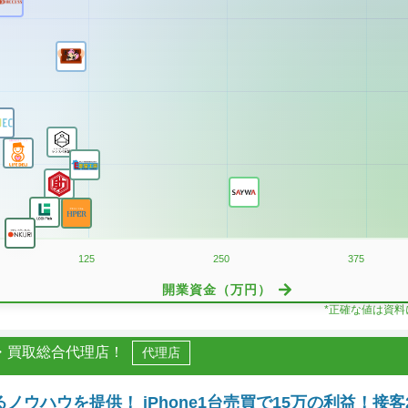
125
250
375
開業資金（万円）
*正確な値は資
理・買取総合代理店！
代理店
ノウハウを提供！ iPhone1台売買で15万の利益！接客