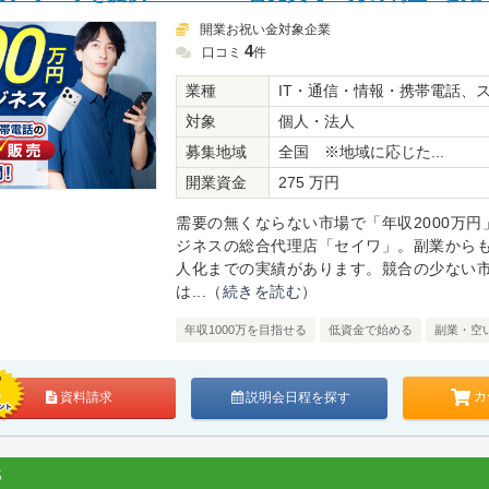
開業お祝い金対象企業
4
口コミ
件
業種
IT・通信・情報・携帯電話、
対象
個人・法人
募集地域
全国 ※地域に応じた...
開業資金
275 万円
需要の無くならない市場で「年収2000万円
ジネスの総合代理店「セイワ」。副業から
人化までの実績があります。競合の少ない
は...
（続きを読む）
年収1000万を目指せる
低資金で始める
副業・空
カ
資料請求
説明会日程を探す
S