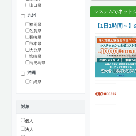
山口県
システムでネット
九州
福岡県
【1日1時間～】
佐賀県
長崎県
熊本県
大分県
宮崎県
鹿児島県
沖縄
沖縄県
対象
個人
法人