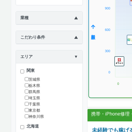
900
業種
▶
600
加盟数
こだわり条件
▶
300
エリア
▼
関東
0
茨城県
0
栃木県
群馬県
埼玉県
千葉県
東京都
携帯・iPhone修
神奈川県
北海道
未経験でも稼げる