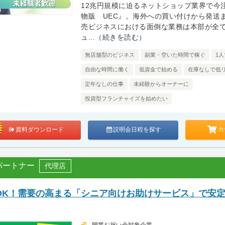
12兆円規模に迫るネットショップ業界で今
物販 UEC』。海外への買い付けから発送
売ビジネスにおける面倒な業務は本部が全
ュ...
（続きを読む）
無店舗型のビジネス
副業・空いた時間で稼ぐ
1
自由な時間に働く
低資金で始める
在庫なしで低
定年なしの仕事
未経験からオーナーに
投資型フランチャイズを始めたい
カ
資料ダウンロード
説明会日程を探す
パートナー
代理店
OK！需要の高まる「シニア向けお助けサービス」で安