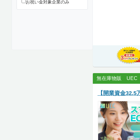
お祝い金対象企業のみ
無在庫物販 UEC
【開業資金32