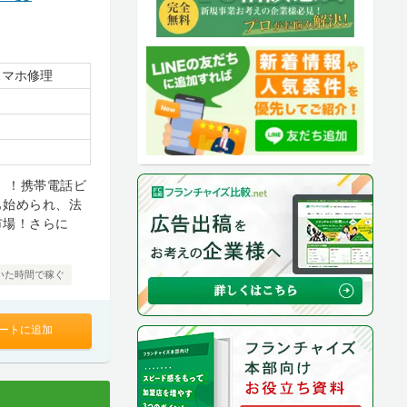
スマホ修理
」！携帯電話ビ
も始められ、法
市場！さらに
いた時間で稼ぐ
ートに追加