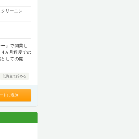
スクリーニン
ナー』で開業し
、4ヵ月程度での
業としての開
低資金で始める
ートに追加