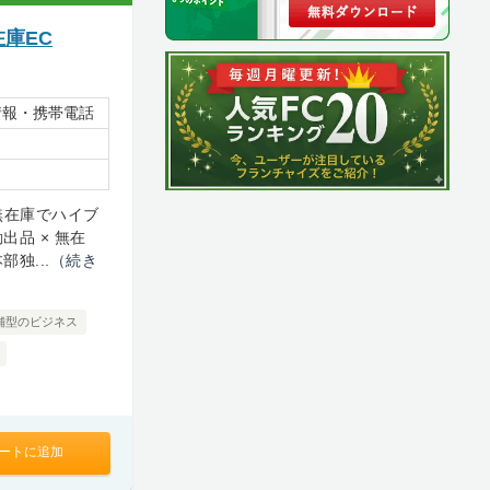
在庫EC
情報・携帯電話
！無在庫でハイブ
品 × 無在
独...
（続き
舗型のビジネス
ートに追加