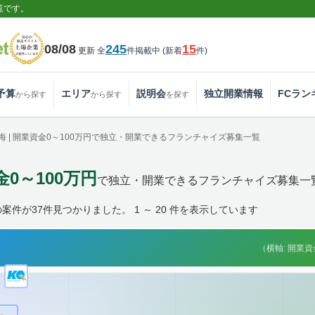
覧です。
08/08
245
15
更新
全
件掲載中
(
新着
件
)
予算
エリア
説明会
独立開業情報
FCラン
から探す
から探す
を探す
海 | 開業資金0～100万円で独立・開業できるフランチャイズ募集一覧
金0～100万円
で独立・開業できるフランチャイズ募集一
件が37件見つかりました。 1 ～ 20 件を表示しています
（横軸: 開業資金