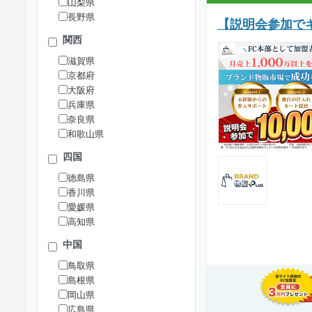
山梨県
長野県
【説明会参加でギ
関西
滋賀県
京都府
大阪府
兵庫県
奈良県
和歌山県
四国
徳島県
香川県
愛媛県
高知県
中国
鳥取県
島根県
岡山県
広島県