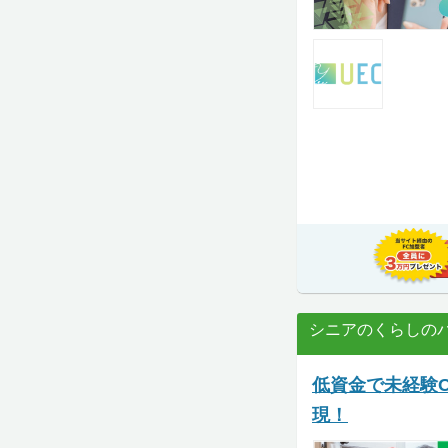
シニアのくらしの
低資金で未経験
現！