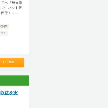
注目の『無在庫
まで、ネット販
て代行！マニ
人で開業
リスク
ートに追加
定収益を実