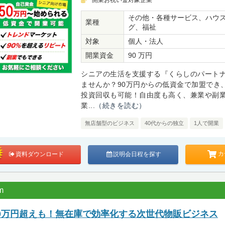
開業お祝い金対象企業
その他・各種サービス、ハウ
業種
グ、福祉
対象
個人・法人
開業資金
90 万円
シニアの生活を支援する『くらしのパート
ませんか？90万円からの低資金で加盟でき
投資回収も可能！自由度も高く、兼業や副
業...
（続きを読む）
無店舗型のビジネス
40代からの独立
1人で開業
カ
資料ダウンロード
説明会日程を探す
m
00万円超えも！無在庫で効率化する次世代物販ビジネス