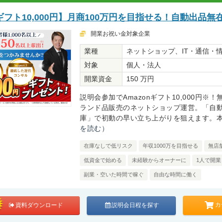
フト10,000円】月商100万円を目指せる！自動出品無
開業お祝い金対象企業
業種
ネットショップ、IT・通信・
対象
個人・法人
開業資金
150 万円
説明会参加でAmazonギフト10,000円※
ランド品販売のネットショップ運営。「自動出
庫」で初動の早い立ち上がりを狙えます。本部
を読む）
在庫なしで低リスク
年収1000万を目指せる
無店
低資金で始める
未経験からオーナーに
1人で開業
副業・空いた時間で稼ぐ
自由な時間に働く
カ
資料ダウンロード
説明会日程を探す