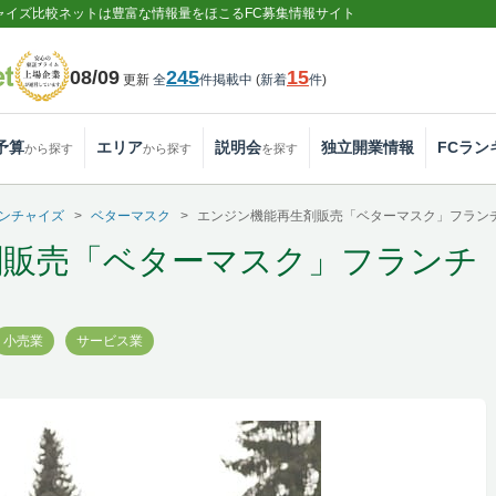
ャイズ比較ネットは豊富な情報量をほこるFC募集情報サイト
08/09
245
15
更新
全
件掲載中
(
新着
件
)
予算
エリア
説明会
独立開業情報
FCラン
から探す
から探す
を探す
ンチャイズ
ベターマスク
エンジン機能再生剤販売「ベターマスク」フラン
剤販売「ベターマスク」フランチ
小売業
サービス業