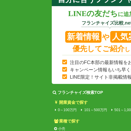
LINEの友だち
に追
フランチャイズ比較.net
新着情報
人気
や
優先してご紹介
し
注目のFC本部の最新情報を
キャンペーン情報もいち早く
LINE限定！サイト非掲載情
フランチャイズ検索TOP
開業資金で探す
0～100万円
101～500万円
501～1,0
業種で探す
小売