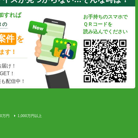
加すれば
お手持ちのスマホで
 の
ＱＲコードを
読み込んでください
案件
を
ます！
お届け！
GET！
報も配信中！
00万円
1,000万円以上