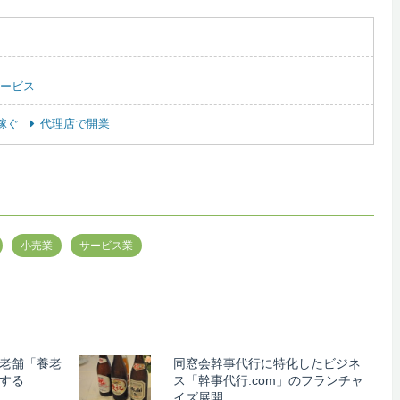
ービス
稼ぐ
代理店で開業
小売業
サービス業
で老舗「養老
同窓会幹事代行に特化したビジネ
入する
ス「幹事代行.com」のフランチャ
イズ展開