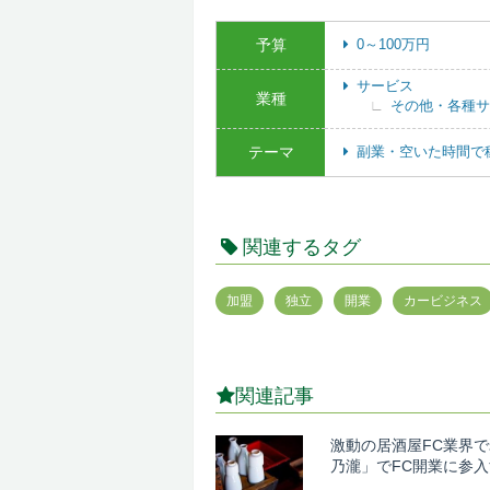
予算
0～100万円
サービス
業種
その他・各種サ
テーマ
副業・空いた時間で
関連するタグ
加盟
独立
開業
カービジネス
関連記事
激動の居酒屋FC業界
乃瀧」でFC開業に参