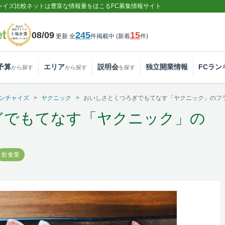
ャイズ比較ネットは豊富な情報量をほこるFC募集情報サイト
08/09
245
15
更新
全
件掲載中
(
新着
件
)
予算
エリア
説明会
独立開業情報
FCラン
から探す
から探す
を探す
ンチャイズ
ヤクニック
おいしさとくつろぎでもてなす「ヤクニック」のフ
ぎでもてなす「ヤクニック」の
飲食業