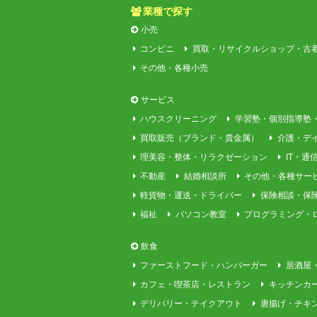
業種で探す
小売
コンビニ
買取・リサイクルショップ・古
その他・各種小売
サービス
ハウスクリーニング
学習塾・個別指導塾
買取販売（ブランド・貴金属）
介護・デ
理美容・整体・リラクゼーション
IT・通
不動産
結婚相談所
その他・各種サー
軽貨物・運送・ドライバー
保険相談・保
福祉
パソコン教室
プログラミング・
飲食
ファーストフード・ハンバーガー
居酒屋
カフェ・喫茶店・レストラン
キッチンカ
デリバリー・テイクアウト
唐揚げ・チキ