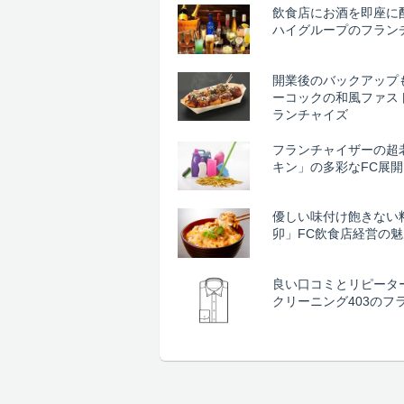
飲食店にお酒を即座に
ハイグループのフラン
開業後のバックアップ
ーコックの和風ファス
ランチャイズ
フランチャイザーの超
キン」の多彩なFC展
優しい味付け飽きない
卯」FC飲食店経営の魅
良い口コミとリピータ
クリーニング403のフ