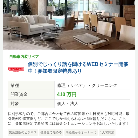
自動車内装リペア
個別でじっくり話を聞けるWEBセミナー開催
中！参加者限定特典あり
業種
修理（リペア）・クリーニング
開業資金
410 万円
対象
個人・法人
個別形式なので、ご都合に合わせて夜の時間帯や土日祝日も対応可能。取
引先例や収支例など、ここでしか伝えられない情報盛りだくさん。さら
に、参加者限定で希望者には資金シミュレーションをお出しいたします！
無店舗型のビジネス
低資金で始める
未経験からオーナーに
1人で開業