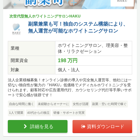
次世代型無人ホワイトニングサロンHAKU
副業兼業も可！独自のシステム構築により、
無人運営が可能なホワイトニングサロン
ホワイトニングサロン、理美容・整
業種
体・リラクゼーション
開業資金
198 万円
対象
個人・法人
法人企業積極募集！オンライン診療の導入や完全無人運営等、他社には一
切ない独自性が魅力の『HAKU』低価格でメディカルホワイトニングを受
けられます。顧客対応や広告運用代行、カウンセリング代行等手厚いサポ
ートで安心感が抜群です！
自由な時間に働く
未経験からオーナーに
女性が活躍
副業・空いた時間で稼ぐ
1人で開業
40代からの独立
研修・サポートが充実
詳細を見る
資料ダウンロード