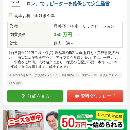
ロン」でリピーターを確保して安定経営
開業お祝い金対象企業
業種
理美容・整体・リラクゼーション
開業資金
350 万円
対象
個人・法人
【自己資金300万円以上必須】利益率約50%の加盟店も！美容需要拡大に
より、着実に店舗数を増やす『アイブロウサロン＆α』では、手厚いサポ
ート制度をご準備。人材紹介により、採用の心配は不要！本部へはLINE
で相談でき悩み事をすぐに解決できます
自分のお店を持つ
投資型フランチャイズを始めたい
女性が活躍
低資金で始める
1人で開業
詳細を見る
資料ダウンロード