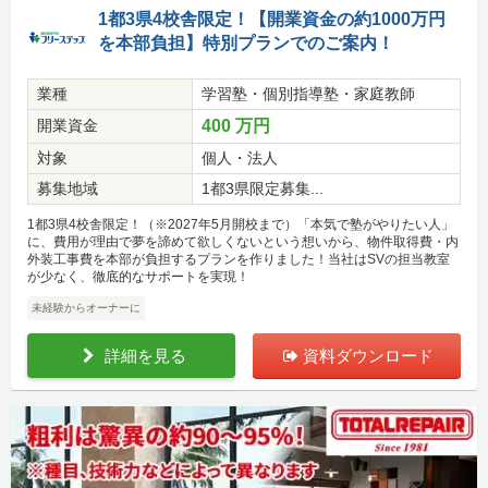
1都3県4校舎限定！【開業資金の約1000万円
を本部負担】特別プランでのご案内！
業種
学習塾・個別指導塾・家庭教師
開業資金
400 万円
対象
個人・法人
募集地域
1都3県限定募集...
1都3県4校舎限定！（※2027年5月開校まで）「本気で塾がやりたい人」
に、費用が理由で夢を諦めて欲しくないという想いから、物件取得費・内
外装工事費を本部が負担するプランを作りました！当社はSVの担当教室
が少なく、徹底的なサポートを実現！
未経験からオーナーに
詳細を見る
資料ダウンロード