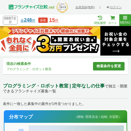
会員登録(無料)
|
ログイン
08/07
更
15
248
全
件
件
新着
新
MENU
閲覧履歴
カート
現在の検索条件
検索条件を変更
プログラミング・ロボット教室
プログラミング・ロボット教室 | 定年なしの仕事
で独立・開業
できるフランチャイズ募集一覧
条件に一致した募集中の案件が1件見つかりました。
分布マップ
（横軸: 開業資金 / 縦軸: 加盟数）
200