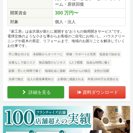
ーム・原状回復
開業資金
300 万円〜
対象
個人・法人
『家工房』は金沢屋が新たに展開する“おうちの御用聞きサービス”です。
電球交換のような小さな事からお客様のご自宅にお伺いし、ハウスクリー
ニングや庭木の剪定、リフォームまで、地域のお困りごとを解決していく
お仕事です。
手に職を付ける
未経験からオーナーに
研修・サポートが充実
低資金で始める
在庫なしで低リスク
無店舗型のビジネス
1人で開業
自由な時間に働く
副業・空いた時間で稼ぐ
地域社会に貢献
40代からの独立
女性が活躍
夫婦で独立
法人の新規事業向け
お客様に感謝される
年収1000万を目指せる
詳細を見る
資料ダウンロード