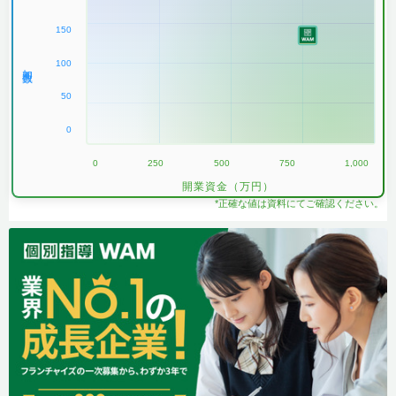
150
100
加盟数
50
0
0
250
500
750
1,000
開業資金（万円）
*正確な値は資料にてご確認ください。