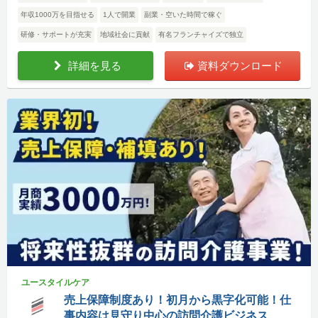
年収1000万を目指せる
1人で開業
副業・空いた時間で稼ぐ
研修・サポートが充実
地域社会に貢献
有名フランチャイズで独立
詳細を見る
資料ダウンロード
ユースタイルケア
売上保障制度あり！初月から黒字化可能！仕
事内容は見守り中心の訪問介護ビジネス