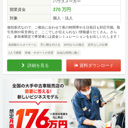
ハウスメーカー
開業資金
370 万円
対象
個人・法人
個別形式なので、ご都合に合わせて夜の時間帯や土日祝日も対応可能。取
引先例や収支例など、ここでしか伝えられない情報盛りだくさん。さら
に、参加者限定で希望者には資金シミュレーションをお出しいたします！
未経験からオーナーに
手に職を付ける
40代からの独立
定年なしの仕事
1人で開業
研修・サポートが充実
自由な時間に働く
詳細を見る
資料ダウンロード