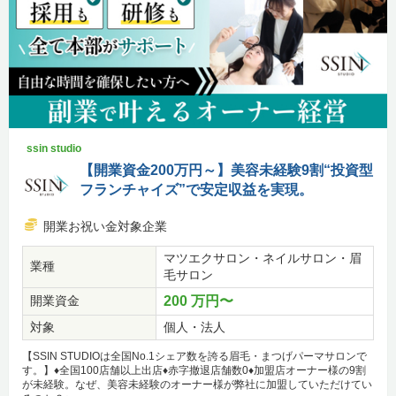
ssin studio
【開業資金200万円～】美容未経験9割“投資型
フランチャイズ”で安定収益を実現。
開業お祝い金対象企業
マツエクサロン・ネイルサロン・眉
業種
毛サロン
開業資金
200 万円〜
対象
個人・法人
【SSIN STUDIOは全国No.1シェア数を誇る眉毛・まつげパーマサロンで
す。】♦全国100店舗以上出店♦赤字撤退店舗数0♦加盟店オーナー様の9割
が未経験。なぜ、美容未経験のオーナー様が弊社に加盟していただけてい