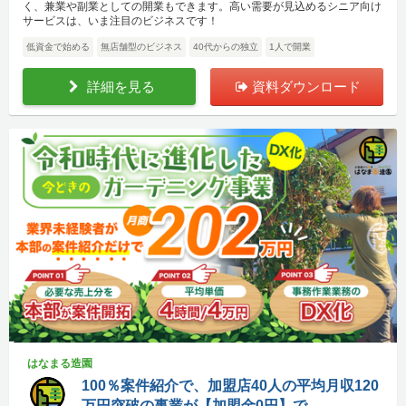
く、兼業や副業としての開業もできます。高い需要が見込めるシニア向け
サービスは、いま注目のビジネスです！
低資金で始める
無店舗型のビジネス
40代からの独立
1人で開業
詳細を見る
資料ダウンロード
はなまる造園
100％案件紹介で、加盟店40人の平均月収120
万円突破の事業が【加盟金0円】で