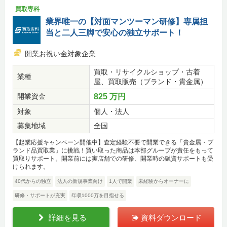
買取専科
業界唯一の【対面マンツーマン研修】専属担
当と二人三脚で安心の独立サポート！
開業お祝い金対象企業
買取・リサイクルショップ・古着
業種
屋、買取販売（ブランド・貴金属）
開業資金
825 万円
対象
個人・法人
募集地域
全国
【起業応援キャンペーン開催中】査定経験不要で開業できる「貴金属・ブ
ランド品買取業」に挑戦！買い取った商品は本部グループが責任をもって
買取りサポート。開業前には実店舗での研修、開業時の融資サポートも受
けられます。
40代からの独立
法人の新規事業向け
1人で開業
未経験からオーナーに
研修・サポートが充実
年収1000万を目指せる
詳細を見る
資料ダウンロード