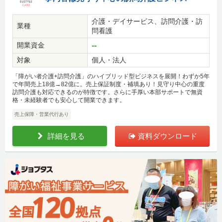
介護・デイサービス、訪問介護・訪
業種
問看護
開業資金
--
対象
個人・法人
「障がい者介護+訪問介護」のハイブリッド型ビジネスを展開！わずか5年
で年間売上18億→82億に。売上保証制度・補填あり！見守り中心の重度
訪問介護も対応できるのが特徴です。さらに手厚い本部サポートで無資
格・未経験者でも安心して開業できます。
売上保障・営業代行あり
詳細を見る
資料ダウンロード