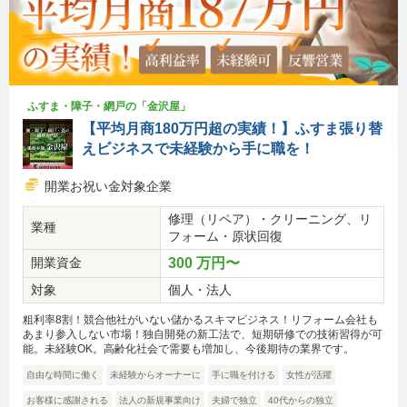
ふすま・障子・網戸の「金沢屋」
【平均月商180万円超の実績！】ふすま張り替
えビジネスで未経験から手に職を！
開業お祝い金対象企業
修理（リペア）・クリーニング、リ
業種
フォーム・原状回復
開業資金
300 万円〜
対象
個人・法人
粗利率8割！競合他社がいない儲かるスキマビジネス！リフォーム会社も
あまり参入しない市場！独自開発の新工法で、短期研修での技術習得が可
能。未経験OK。高齢化社会で需要も増加し、今後期待の業界です。
自由な時間に働く
未経験からオーナーに
手に職を付ける
女性が活躍
お客様に感謝される
法人の新規事業向け
夫婦で独立
40代からの独立