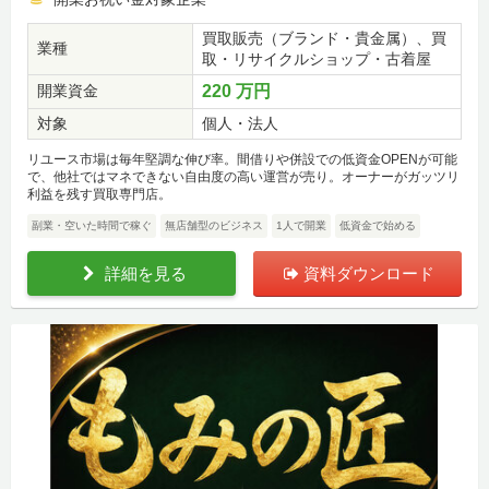
買取販売（ブランド・貴金属）、買
業種
取・リサイクルショップ・古着屋
開業資金
220 万円
対象
個人・法人
リユース市場は毎年堅調な伸び率。間借りや併設での低資金OPENが可能
で、他社ではマネできない自由度の高い運営が売り。オーナーがガッツリ
利益を残す買取専門店。
副業・空いた時間で稼ぐ
無店舗型のビジネス
1人で開業
低資金で始める
詳細を見る
資料ダウンロード