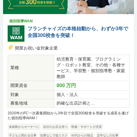
個別指導WAM
フランチャイズの本格始動から、わずか3年で
全国300校舎を突破！
開業お祝い金対象企業
幼児教育・保育園、プログラミン
グ・ロボット教室、その他・各種サ
業種
ービス、学習塾・個別指導塾・家庭
教師
開業資金
800 万円
対象
個人・法人
募集地域
的確な出店計画と...
2020年のFC一次募集開始から3年目で全国300校舎を突破する成長を遂げ
た個別指導WAM！
未経験からオーナーに
自分のお店を持つ
研修・サポートが充実
子どもと関わる仕事
在庫なしで低リスク
40代からの独立
定年なしの仕事