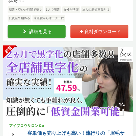
るのか？↓
副業・空いた時間で稼ぐ
1人で開業
女性が活躍
法人の新規事業向け
低資金で始める
未経験からオーナーに
詳細を見る
資料ダウンロード
新着
アイブロウサロン＆α
客単価も売り上げも高い！流行りの「眉毛サ