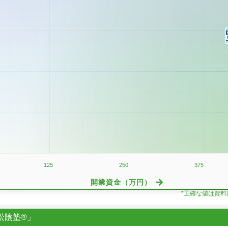
125
250
375
開業資金（万円）
*正確な値は資
松陰塾®」