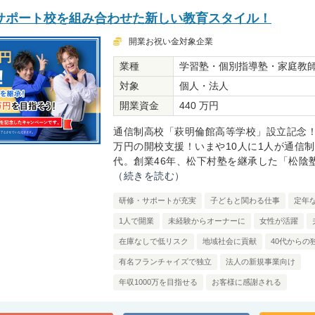
サポート校を組み合わせた新しい教育スタイル！
開業お祝い金対象企業
業種
学習塾・個別指導塾・家庭教
対象
個人・法人
開業資金
440 万円
通信制高校「萩明倫館高等学校」設立記念！
万円の開校支援！いまや10人に1人が通信
代。創業46年、松下村塾を継承した「松陰塾®
（続きを読む）
研修・サポートが充実
子どもと関わる仕事
定年
1人で開業
未経験からオーナーに
女性が活躍
在庫なしで低リスク
地域社会に貢献
40代からの
有名フランチャイズで独立
法人の新規事業向け
年収1000万を目指せる
お客様に感謝される