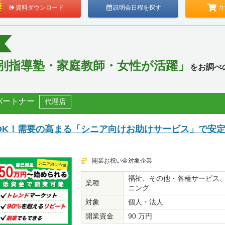
カ
資料ダウンロード
説明会日程を探す
別指導塾・家庭教師・女性が活躍」
をお調べ
パートナー
代理店
OK！需要の高まる「シニア向けお助けサービス」で安
開業お祝い金対象企業
福祉、その他・各種サービス
業種
ニング
対象
個人・法人
開業資金
90 万円