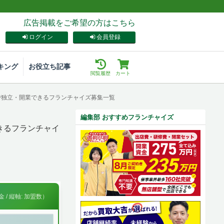
広告掲載をご希望の方はこちら
ログイン
会員登録
キング
お役立ち記事
閲覧履歴
カート
躍で独立・開業できるフランチャイズ募集一覧
編集部 おすすめフランチャイズ
きるフランチャイ
 / 縦軸: 加盟数）