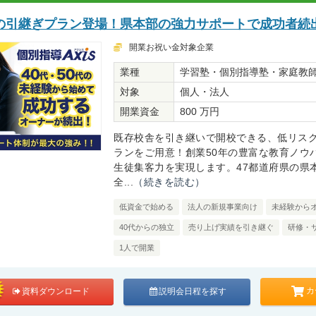
の引継ぎプラン登場！県本部の強力サポートで成功者続
開業お祝い金対象企業
業種
学習塾・個別指導塾・家庭教
対象
個人・法人
開業資金
800 万円
既存校舎を引き継いで開校できる、低リス
ランをご用意！創業50年の豊富な教育ノウ
生徒集客力を実現します。47都道府県の県
全...
（続きを読む）
低資金で始める
法人の新規事業向け
未経験から
40代からの独立
売り上げ実績を引き継ぐ
研修・
1人で開業
カ
資料ダウンロード
説明会日程を探す