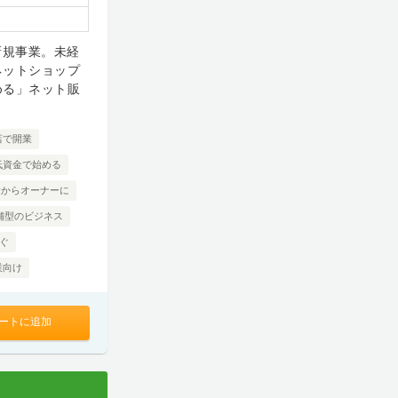
新規事業。未経
ネットショップ
める」ネット販
店で開業
低資金で始める
験からオーナーに
舗型のビジネス
ぐ
業向け
ートに追加