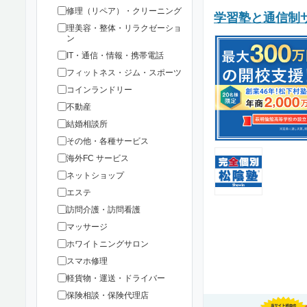
修理（リペア）・クリーニング
学習塾と通信制
理美容・整体・リラクゼーショ
ン
IT・通信・情報・携帯電話
フィットネス・ジム・スポーツ
コインランドリー
不動産
結婚相談所
その他・各種サービス
海外FC サービス
ネットショップ
エステ
訪問介護・訪問看護
マッサージ
ホワイトニングサロン
スマホ修理
軽貨物・運送・ドライバー
保険相談・保険代理店