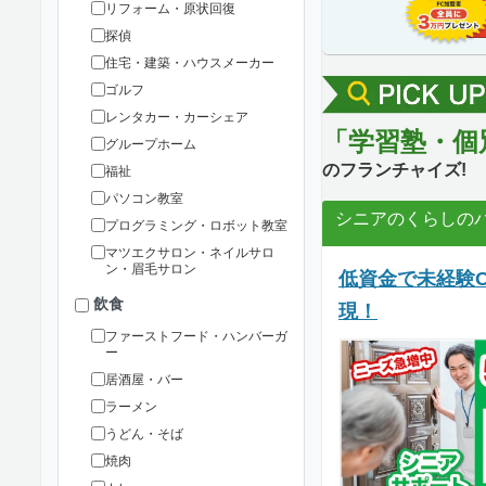
リフォーム・原状回復
探偵
住宅・建築・ハウスメーカー
ゴルフ
レンタカー・カーシェア
「学習塾・個
グループホーム
のフランチャイズ!
福祉
パソコン教室
シニアのくらしの
プログラミング・ロボット教室
マツエクサロン・ネイルサロ
ン・眉毛サロン
低資金で未経験
飲食
現！
ファーストフード・ハンバーガ
ー
居酒屋・バー
ラーメン
うどん・そば
焼肉