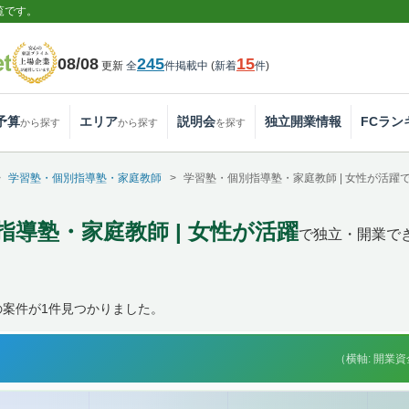
覧です。
08/08
245
15
更新
全
件掲載中
(
新着
件
)
予算
エリア
説明会
独立開業情報
FCラン
から探す
から探す
を探す
学習塾・個別指導塾・家庭教師
学習塾・個別指導塾・家庭教師 | 女性が活
指導塾・家庭教師 | 女性が活躍
で独立・開業で
の案件が1件見つかりました。
（横軸: 開業資金