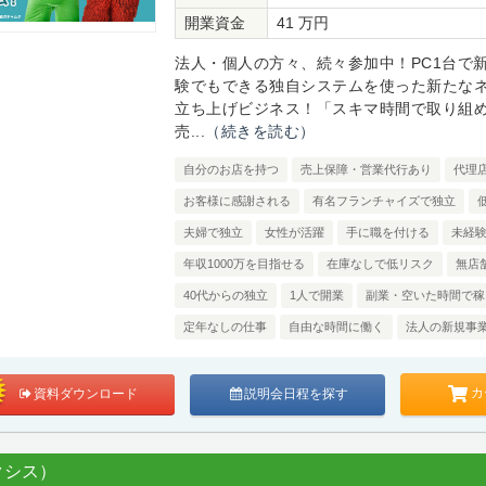
開業資金
41 万円
法人・個人の方々、続々参加中！PC1台で
験でもできる独自システムを使った新たな
立ち上げビジネス！「スキマ時間で取り組
売...
（続きを読む）
自分のお店を持つ
売上保障・営業代行あり
代理
お客様に感謝される
有名フランチャイズで独立
夫婦で独立
女性が活躍
手に職を付ける
未経
年収1000万を目指せる
在庫なしで低リスク
無店
40代からの独立
1人で開業
副業・空いた時間で稼
定年なしの仕事
自由な時間に働く
法人の新規事
カ
資料ダウンロード
説明会日程を探す
クシス）