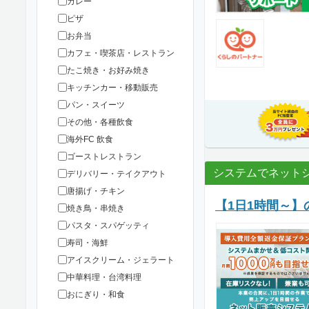
カレー
ピザ
お弁当
カフェ・喫茶店・レストラン
たこ焼き・お好み焼き
キッチンカー・移動販売
パン・スイーツ
その他・各種飲食
海外FC 飲食
ゴーストレストラン
システムでネット
デリバリー・テイクアウト
唐揚げ・チキン
【1日1時間～】
焼き鳥・串焼き
パスタ・スパゲッティ
寿司・海鮮
アイスクリーム・ジェラート
中華料理・台湾料理
おにぎり・和食