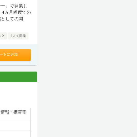
ナー』で開業し
、4ヵ月程度での
業としての開
独立
1人で開業
ートに追加
・情報・携帯電