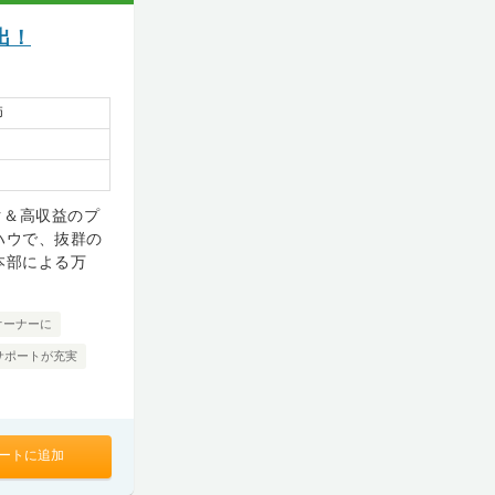
出！
師
ク＆高収益のプ
ハウで、抜群の
本部による万
オーナーに
サポートが充実
ートに追加