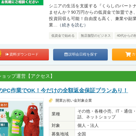
シニアの生活を支援する『くらしのパート
ませんか？90万円からの低資金で加盟でき
投資回収も可能！自由度も高く、兼業や副
業...
（続きを読む）
低資金で始める
無店舗型のビジネス
40代からの
カ
資料ダウンロード
説明会日程を探す
ショップ運営【アクセス】
のPC作業でOK！今だけの全額返金保証プランあり！
開業お祝い金対象企業
その他・各種小売、IT・通信
業種
話、ネットショップ
対象
個人・法人
募集地域
全国