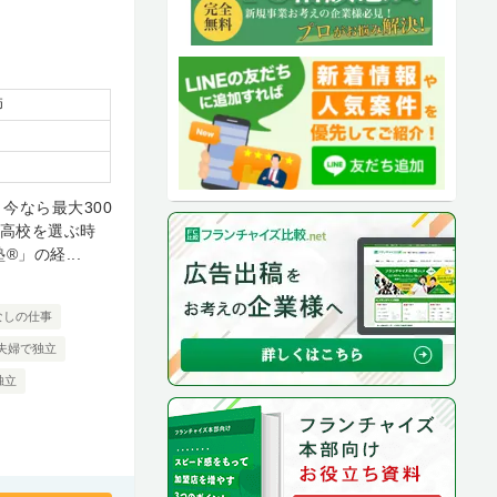
師
今なら最大300
制高校を選ぶ時
」の経...
なしの仕事
夫婦で独立
独立