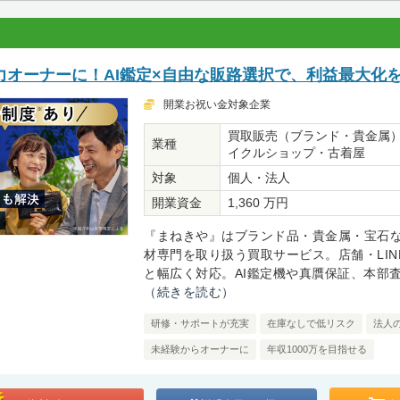
力オーナーに！AI鑑定×自由な販路選択で、利益最大化
開業お祝い金対象企業
買取販売（ブランド・貴金属
業種
イクルショップ・古着屋
対象
個人・法人
開業資金
1,360 万円
『まねきや』はブランド品・貴金属・宝石
材専門を取り扱う買取サービス。店舗・LIN
と幅広く対応。AI鑑定機や真贋保証、本部査定
（続きを読む）
研修・サポートが充実
在庫なしで低リスク
法人
未経験からオーナーに
年収1000万を目指せる