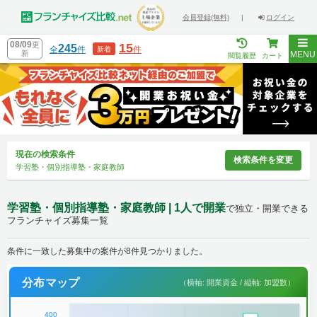
会員登録(無料)
|
ログイン
08/09
更
15
245
全
件
件
新着
新
MENU
閲覧履歴
カート
現在の検索条件
検索条件を変更
学習塾・個別指導塾・家庭教師
学習塾・個別指導塾・家庭教師 | 1人で開業
で独立・開業できる
フランチャイズ募集一覧
条件に一致した募集中の案件が8件見つかりました。
分布マップ
（横軸: 開業資金 / 縦軸: 加盟数）
400