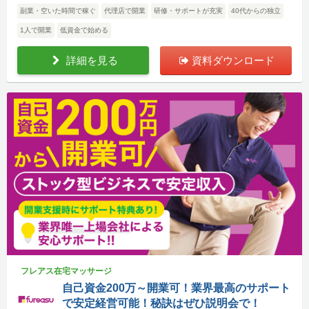
副業・空いた時間で稼ぐ
代理店で開業
研修・サポートが充実
40代からの独立
1人で開業
低資金で始める
詳細を見る
資料ダウンロード
フレアス在宅マッサージ
自己資金200万～開業可！業界最高のサポート
で安定経営可能！秘訣はぜひ説明会で！