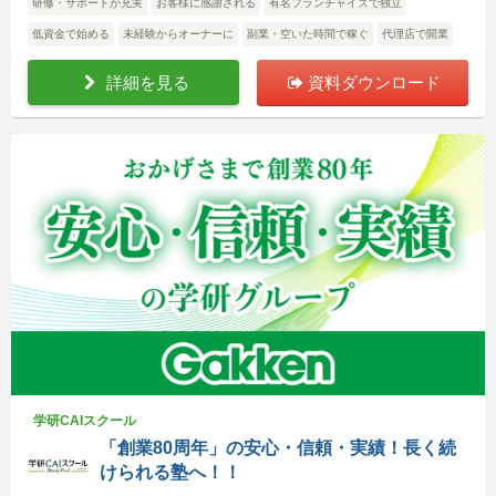
研修・サポートが充実
お客様に感謝される
有名フランチャイズで独立
低資金で始める
未経験からオーナーに
副業・空いた時間で稼ぐ
代理店で開業
詳細を見る
資料ダウンロード
学研CAIスクール
「創業80周年」の安心・信頼・実績！長く続
けられる塾へ！！