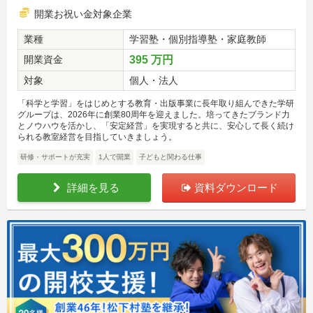
開業お祝い金対象企業
業種
学習塾・個別指導塾・家庭教師
開業資金
395 万円
対象
個人・法人
「科学と学習」をはじめとする教育・出版事業に長年取り組んできた学研
グループは、2026年に創業80周年を迎えました。培ってきたブランド力
とノウハウを活かし、「安定経営」を実現すると共に、安心して長く続け
られる教室経営を目指していきましょう。
研修・サポートが充実
1人で開業
子どもと関わる仕事
詳細を見る
資料ダウンロード