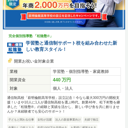
完全個別指導塾 「松陰塾®」
学習塾と通信制サポート校を組み合わせた新
しい教育スタイル！
開業お祝い金対象企業
業種
学習塾・個別指導塾・家庭教師
開業資金
440 万円
対象
個人・法人
通信制高校「萩明倫館高等学校」設立記念！今なら最大300万円の開校支
援！いまや10人に1人が通信制高校を選ぶ時代。創業46年、松下村塾を継
承した「松陰塾®」の経験と実績を活かし、新しい学び舎を共に創りませ
んか？未経験者でも安心のサポート！
子どもと関わる仕事
女性が活躍
法人の新規事業向け
夫婦で独立
在庫なしで低リスク
年収1000万を目指せる
お客様に感謝される