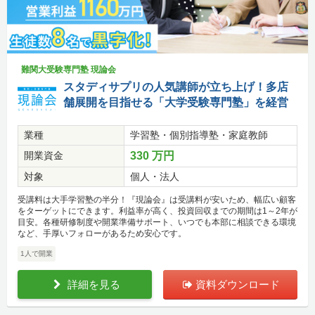
難関大受験専門塾 現論会
スタディサプリの人気講師が立ち上げ！多店
舗展開を目指せる「大学受験専門塾」を経営
業種
学習塾・個別指導塾・家庭教師
開業資金
330 万円
対象
個人・法人
受講料は大手学習塾の半分！『現論会』は受講料が安いため、幅広い顧客
をターゲットにできます。利益率が高く、投資回収までの期間は1～2年が
目安。各種研修制度や開業準備サポート、いつでも本部に相談できる環境
など、手厚いフォローがあるため安心です。
1人で開業
詳細を見る
資料ダウンロード