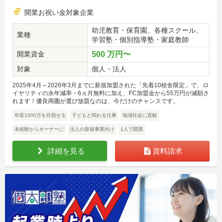
開業お祝い金対象企業
幼児教育・保育園、各種スクール、
業種
学習塾・個別指導塾・家庭教師
開業資金
500 万円〜
対象
個人・法人
2025年4月～2026年3月までに新規加盟された「先着10校舎限定」で、ロ
イヤリティの永年減率・6ヵ月無料に加え、FC加盟金から55万円が減額さ
れます！優良商圏が選び放題なのは、今だけのチャンスです。
年収1000万を目指せる
子どもと関わる仕事
地域社会に貢献
未経験からオーナーに
法人の新規事業向け
1人で開業
詳細を見る
資料請求