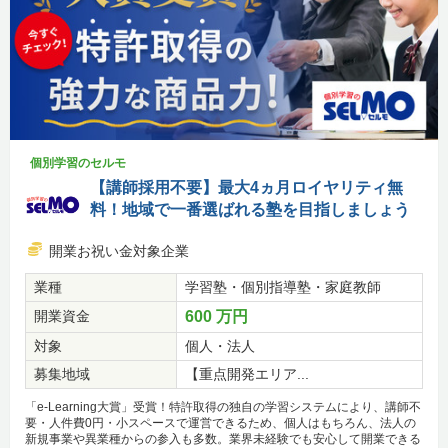
個別学習のセルモ
【講師採用不要】最大4ヵ月ロイヤリティ無
料！地域で一番選ばれる塾を目指しましょう
開業お祝い金対象企業
業種
学習塾・個別指導塾・家庭教師
開業資金
600 万円
対象
個人・法人
募集地域
【重点開発エリア...
「e-Learning大賞」受賞！特許取得の独自の学習システムにより、講師不
要・人件費0円・小スペースで運営できるため、個人はもちろん、法人の
新規事業や異業種からの参入も多数。業界未経験でも安心して開業できる