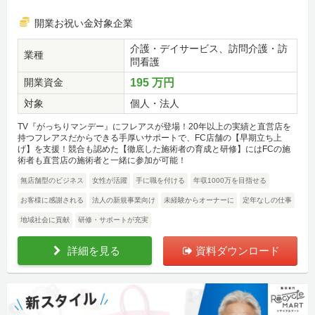
開業お祝い金対象企業
介護・デイサービス、訪問介護・訪
業種
問看護
開業資金
195 万円
対象
個人・法人
TV『がっちりマンデー』にフレアスが登場！20年以上の実績と直営店を
持つフレアスだからできる手厚いサポートで、FC店舗の【早期立ち上
げ】を支援！競合も認めた【徹底した施術者の育成と研修】にはFCの施
術者も直営店の施術者と一緒に参加が可能！
無店舗型のビジネス
女性が活躍
手に職を付ける
年収1000万を目指せる
お客様に感謝される
法人の新規事業向け
未経験からオーナーに
定年なしの仕事
地域社会に貢献
研修・サポートが充実
詳細を見る
資料ダウンロード