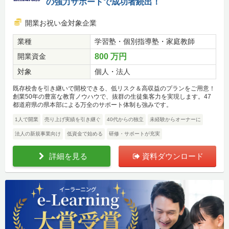
の強力サポートで成功者続出！
開業お祝い金対象企業
業種
学習塾・個別指導塾・家庭教師
開業資金
800 万円
対象
個人・法人
既存校舎を引き継いで開校できる、低リスク＆高収益のプランをご用意！
創業50年の豊富な教育ノウハウで、抜群の生徒集客力を実現します。47
都道府県の県本部による万全のサポート体制も強みです。
1人で開業
売り上げ実績を引き継ぐ
40代からの独立
未経験からオーナーに
法人の新規事業向け
低資金で始める
研修・サポートが充実
詳細を見る
資料ダウンロード