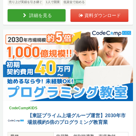
売り上げ実績を引き継ぐ
1人で開業
低資金で始める
詳細を見る
資料ダウンロード
CodeCampKIDS
【東証プライム上場グループ運営】2030年市
場規模約5倍のプログラミング教育業