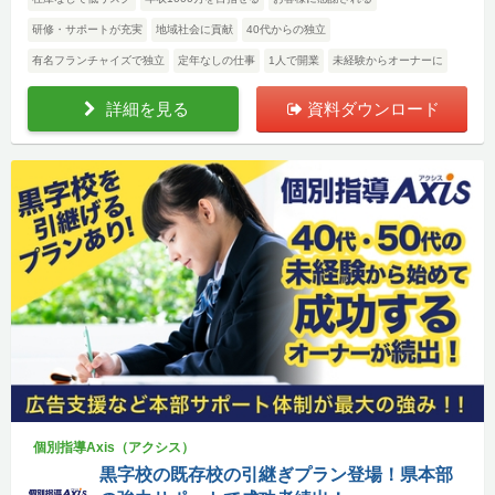
研修・サポートが充実
地域社会に貢献
40代からの独立
有名フランチャイズで独立
定年なしの仕事
1人で開業
未経験からオーナーに
詳細を見る
資料ダウンロード
個別指導Axis（アクシス）
黒字校の既存校の引継ぎプラン登場！県本部