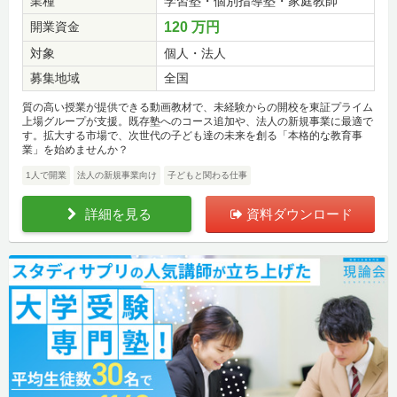
業種
学習塾・個別指導塾・家庭教師
開業資金
120 万円
対象
個人・法人
募集地域
全国
質の高い授業が提供できる動画教材で、未経験からの開校を東証プライム
上場グループが支援。既存塾へのコース追加や、法人の新規事業に最適で
す。拡大する市場で、次世代の子ども達の未来を創る「本格的な教育事
業」を始めませんか？
1人で開業
法人の新規事業向け
子どもと関わる仕事
詳細を見る
資料ダウンロード