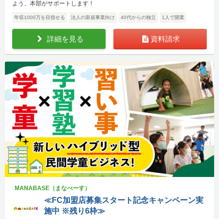
よう、本部がサポートします！
年収1000万を目指せる
法人の新規事業向け
40代からの独立
1人で開業
詳細を見る
資料請求
MANABASE（まなべーす）
≪FC加盟店募集スタート記念キャンペーン実
施中 ※残り6枠≫