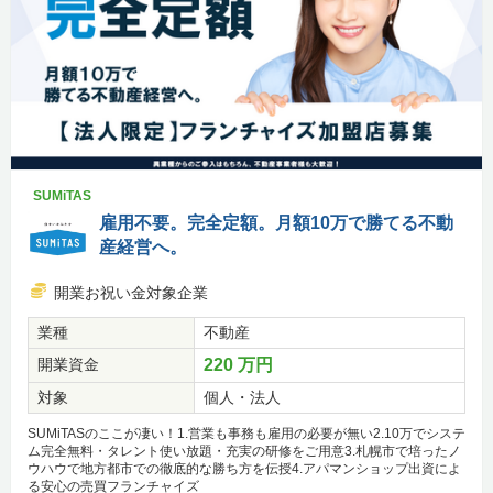
SUMiTAS
雇用不要。完全定額。月額10万で勝てる不動
産経営へ。
開業お祝い金対象企業
業種
不動産
開業資金
220 万円
対象
個人・法人
SUMiTASのここが凄い！1.営業も事務も雇用の必要が無い2.10万でシステ
ム完全無料・タレント使い放題・充実の研修をご用意3.札幌市で培ったノ
ウハウで地方都市での徹底的な勝ち方を伝授4.アパマンショップ出資によ
る安心の売買フランチャイズ