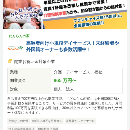
だんらんの家
高齢者向け小規模デイサービス！未経験者や
外国籍オーナーも多数活躍中！
開業お祝い金対象企業
業種
介護・デイサービス、福祉
開業資金
865 万円〜
対象
個人・法人
自己資金700万円以上から開業可能。『だんらんの家』は全国300店舗と
事業所数を制限することで、サービスの質を徹底的に追求しました。月間
利益100万円を実現できる理由は、30年以上のノウハウが蓄積されたサポ
ート体制にあります。
定年なしの仕事
年収1000万を目指せる
未経験からオーナーに
法人の新規事業向け
地域社会に貢献