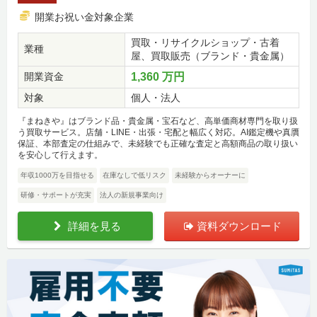
開業お祝い金対象企業
買取・リサイクルショップ・古着
業種
屋、買取販売（ブランド・貴金属）
開業資金
1,360 万円
対象
個人・法人
『まねきや』はブランド品・貴金属・宝石など、高単価商材専門を取り扱
う買取サービス。店舗・LINE・出張・宅配と幅広く対応。AI鑑定機や真贋
保証、本部査定の仕組みで、未経験でも正確な査定と高額商品の取り扱い
を安心して行えます。
年収1000万を目指せる
在庫なしで低リスク
未経験からオーナーに
研修・サポートが充実
法人の新規事業向け
詳細を見る
資料ダウンロード