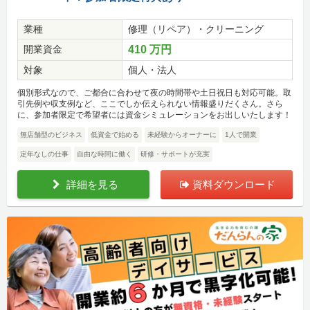
業種
修理（リペア）・クリーニング
開業資金
410 万円
対象
個人・法人
個別形式なので、ご都合に合わせて夜の時間帯や土日祝日も対応可能。取
引先例や収支例など、ここでしか伝えられない情報盛りだくさん。さら
に、参加者限定で希望者には資金シミュレーションをお出しいたします！
無店舗型のビジネス
低資金で始める
未経験からオーナーに
1人で開業
定年なしの仕事
自由な時間に働く
研修・サポートが充実
詳細を見る
資料ダウンロード