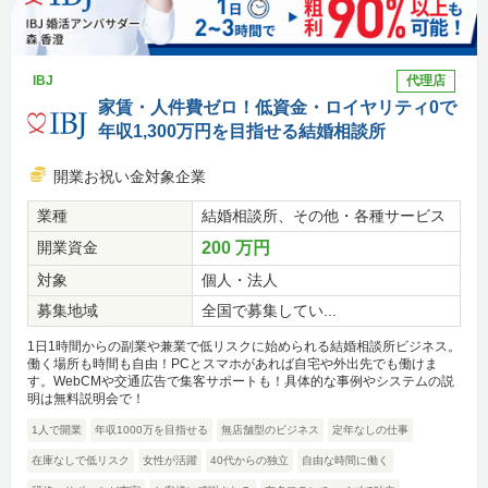
IBJ
代理店
家賃・人件費ゼロ！低資金・ロイヤリティ0で
年収1,300万円を目指せる結婚相談所
開業お祝い金対象企業
業種
結婚相談所、その他・各種サービス
開業資金
200 万円
対象
個人・法人
募集地域
全国で募集してい...
1日1時間からの副業や兼業で低リスクに始められる結婚相談所ビジネス。
働く場所も時間も自由！PCとスマホがあれば自宅や外出先でも働けま
す。WebCMや交通広告で集客サポートも！具体的な事例やシステムの説
明は無料説明会で！
1人で開業
年収1000万を目指せる
無店舗型のビジネス
定年なしの仕事
在庫なしで低リスク
女性が活躍
40代からの独立
自由な時間に働く