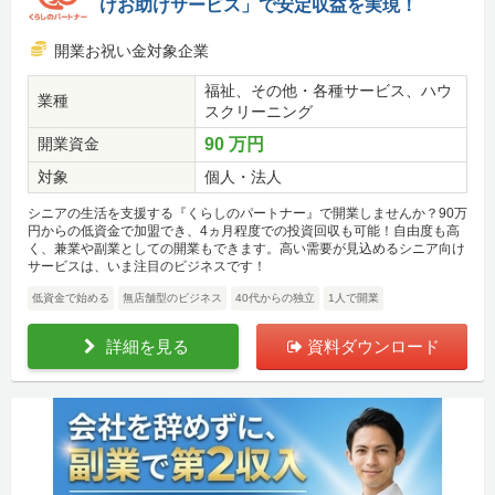
けお助けサービス」で安定収益を実現！
開業お祝い金対象企業
福祉、その他・各種サービス、ハウ
業種
スクリーニング
開業資金
90 万円
対象
個人・法人
シニアの生活を支援する『くらしのパートナー』で開業しませんか？90万
円からの低資金で加盟でき、4ヵ月程度での投資回収も可能！自由度も高
く、兼業や副業としての開業もできます。高い需要が見込めるシニア向け
サービスは、いま注目のビジネスです！
低資金で始める
無店舗型のビジネス
40代からの独立
1人で開業
詳細を見る
資料ダウンロード