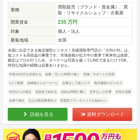
買取販売（ブランド・貴金属）、買
業種
取・リサイクルショップ・古着屋
開業資金
235 万円
対象
個人・法人
募集地域
全国
全国に出店できる無店舗型ビジネス！高価買取専門店の『大判小判』は、
低コスト＆高収益の事業です。市場規模が拡大中の業界で将来性は抜群。
鑑定はプロが行うため、オーナーは写真を撮ってLINEで送るだけでOK。
特別な知識や経験は必要ありません。
年収1000万を目指せる
副業・空いた時間で稼ぐ
研修・サポートが充実
1人で開業
未経験からオーナーに
在庫なしで低リスク
無店舗型のビジネス
40代からの独立
低資金で始める
自由な時間に働く
定年なしの仕事
女性が活躍
夫婦で独立
法人の新規事業向け
投資型フランチャイズを始めたい
詳細を見る
資料ダウンロード