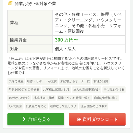
開業お祝い金対象企業
その他・各種サービス、修理（リペ
ア）・クリーニング、ハウスクリー
業種
ニング、その他・各種小売、リフォ
ーム・原状回復
開業資金
300 万円〜
対象
個人・法人
『家工房』は金沢屋が新たに展開する“おうちの御用聞きサービス”です。
電球交換のような小さな事からお客様のご自宅にお伺いし、ハウスクリー
ニングや庭木の剪定、リフォームまで、地域のお困りごとを解決していく
お仕事です。
夫婦で独立
研修・サポートが充実
未経験からオーナーに
女性が活躍
年収1000万を目指せる
お客様に感謝される
法人の新規事業向け
手に職を付ける
40代からの独立
地域社会に貢献
副業・空いた時間で稼ぐ
自由な時間に働く
1人で開業
低資金で始める
在庫なしで低リスク
無店舗型のビジネス
詳細を見る
資料ダウンロード