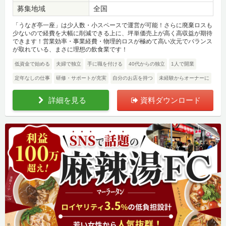
募集地域
全国
「うなぎ亭一座」は少人数・小スペースで運営が可能！さらに廃棄ロスも
少ないので経費を大幅に削減できる上に、坪単価売上が高く高収益が期待
できます！営業効率・事業経費・物理的ロスが極めて高い次元でバランス
が取れている、まさに理想の飲食業です！
低資金で始める
夫婦で独立
手に職を付ける
40代からの独立
1人で開業
定年なしの仕事
研修・サポートが充実
自分のお店を持つ
未経験からオーナーに
詳細を見る
資料ダウンロード