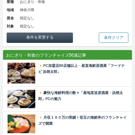
業種
おにぎり・和食
地域
神奈川県
資金
指定なし
対象
指定なし
条件を変更する
条件クリア
おにぎり・和食のフランチャイズ関連記事
FC加盟店80店舗以上・産直海鮮居酒屋「フードナ
ビ 浜焼太郎」
豪快な海鮮料理の数々「産地直送居酒屋・浜焼太
郎」FCの魅力
月収１５０万の実績！笹互の海鮮丼のフランチャイ
ズで開業