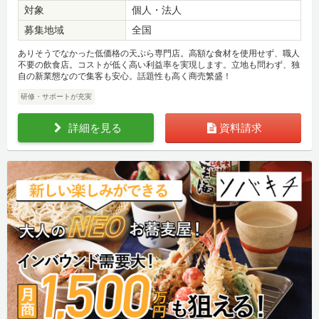
対象
個人・法人
募集地域
全国
ありそうでなかった低価格の天ぷら専門店。高額な食材を使用せず、職人
不要の飲食店。コストが低く高い利益率を実現します。立地も問わず、独
自の新業態なので集客も安心。話題性も高く商売繁盛！
研修・サポートが充実
詳細を見る
資料請求