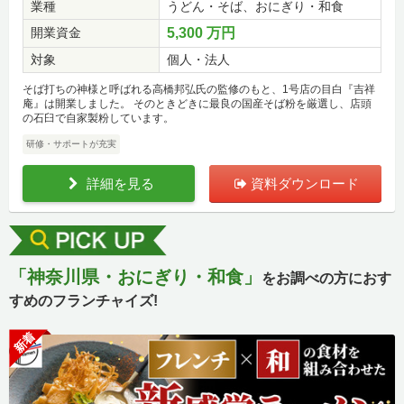
業種
うどん・そば、おにぎり・和食
開業資金
5,300 万円
対象
個人・法人
そば打ちの神様と呼ばれる高橋邦弘氏の監修のもと、1号店の目白『吉祥
庵』は開業しました。 そのときどきに最良の国産そば粉を厳選し、店頭
の石臼で自家製粉しています。
研修・サポートが充実
詳細を見る
資料ダウンロード
「神奈川県・おにぎり・和食」
をお調べの方におす
すめのフランチャイズ!
新着