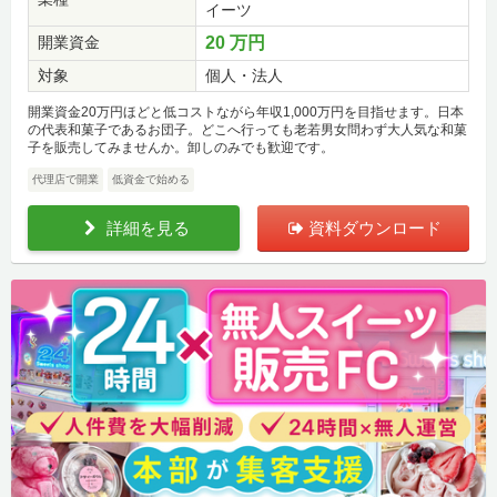
イーツ
開業資金
20 万円
対象
個人・法人
開業資金20万円ほどと低コストながら年収1,000万円を目指せます。日本
の代表和菓子であるお団子。どこへ行っても老若男女問わず大人気な和菓
子を販売してみませんか。卸しのみでも歓迎です。
代理店で開業
低資金で始める
詳細を見る
資料ダウンロード