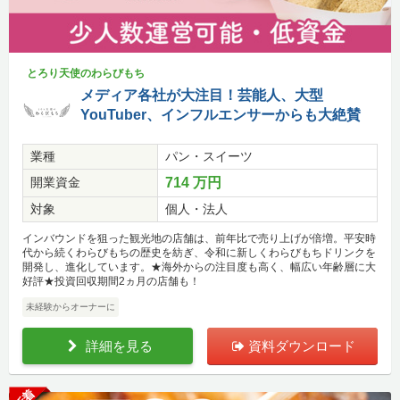
とろり天使のわらびもち
メディア各社が大注目！芸能人、大型
YouTuber、インフルエンサーからも大絶賛
業種
パン・スイーツ
開業資金
714 万円
対象
個人・法人
インバウンドを狙った観光地の店舗は、前年比で売り上げが倍増。平安時
代から続くわらびもちの歴史を紡ぎ、令和に新しくわらびもちドリンクを
開発し、進化しています。★海外からの注目度も高く、幅広い年齢層に大
好評★投資回収期間2ヵ月の店舗も！
未経験からオーナーに
詳細を見る
資料ダウンロード
新着