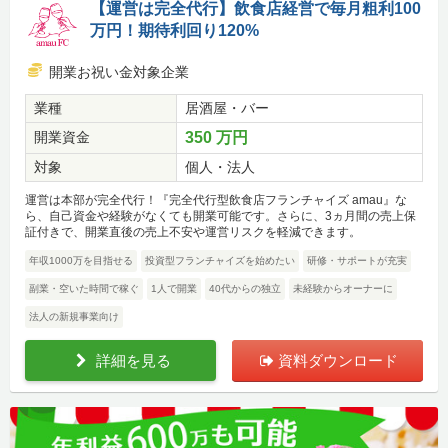
【運営は完全代行】飲食店経営で毎月粗利100
万円！期待利回り120%
開業お祝い金対象企業
業種
居酒屋・バー
開業資金
350 万円
対象
個人・法人
運営は本部が完全代行！『完全代行型飲食店フランチャイズ amau』な
ら、自己資金や経験がなくても開業可能です。さらに、3ヵ月間の売上保
証付きで、開業直後の売上不安や運営リスクを軽減できます。
年収1000万を目指せる
投資型フランチャイズを始めたい
研修・サポートが充実
副業・空いた時間で稼ぐ
1人で開業
40代からの独立
未経験からオーナーに
法人の新規事業向け
詳細を見る
資料ダウンロード