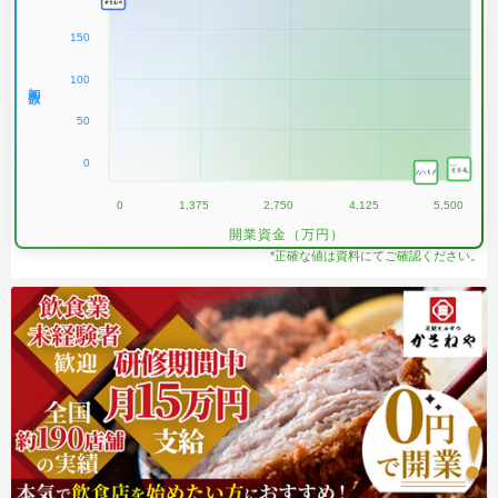
150
100
加盟数
50
0
0
1,375
2,750
4,125
5,500
開業資金（万円）
*正確な値は資料にてご確認ください。