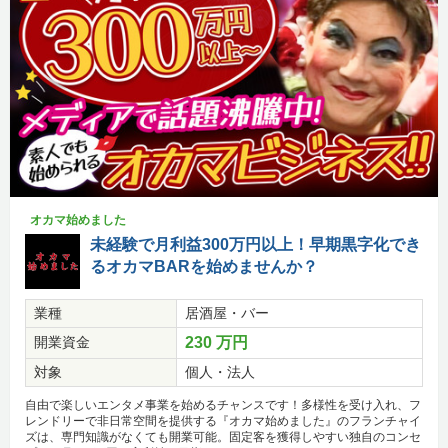
オカマ始めました
未経験で月利益300万円以上！早期黒字化でき
るオカマBARを始めませんか？
業種
居酒屋・バー
開業資金
230 万円
対象
個人・法人
自由で楽しいエンタメ事業を始めるチャンスです！多様性を受け入れ、フ
レンドリーで非日常空間を提供する『オカマ始めました』のフランチャイ
ズは、専門知識がなくても開業可能。固定客を獲得しやすい独自のコンセ