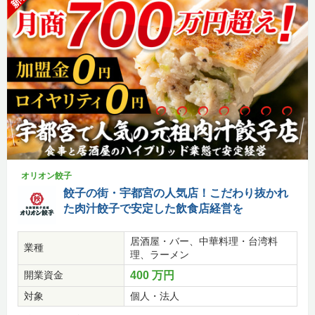
オリオン餃子
餃子の街・宇都宮の人気店！こだわり抜かれ
た肉汁餃子で安定した飲食店経営を
居酒屋・バー、中華料理・台湾料
業種
理、ラーメン
開業資金
400 万円
対象
個人・法人