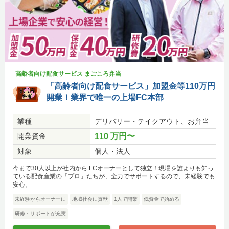
高齢者向け配食サービス まごころ弁当
「高齢者向け配食サービス」加盟金等110万円
開業！業界で唯一の上場FC本部
業種
デリバリー・テイクアウト、お弁当
開業資金
110 万円〜
対象
個人・法人
今まで30人以上が社内から FCオーナーとして独立！現場を誰よりも知っ
ている配食産業の「プロ」たちが、全力でサポートするので、未経験でも
安心。
未経験からオーナーに
地域社会に貢献
1人で開業
低資金で始める
研修・サポートが充実