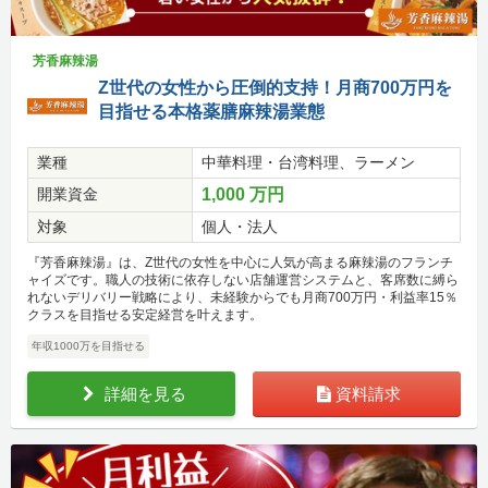
芳香麻辣湯
Z世代の女性から圧倒的支持！月商700万円を
目指せる本格薬膳麻辣湯業態
業種
中華料理・台湾料理、ラーメン
開業資金
1,000 万円
対象
個人・法人
『芳香麻辣湯』は、Z世代の女性を中心に人気が高まる麻辣湯のフランチ
ャイズです。職人の技術に依存しない店舗運営システムと、客席数に縛ら
れないデリバリー戦略により、未経験からでも月商700万円・利益率15％
クラスを目指せる安定経営を叶えます。
年収1000万を目指せる
詳細を見る
資料請求