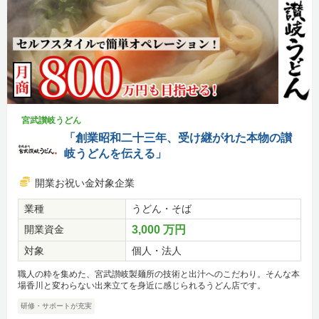
宮武讃岐うどん
「創業昭和二十三年、受け継がれた本物の讃
岐うどんを伝える」
開業お祝い金対象企業
業種
うどん・そば
開業資金
3,000 万円
対象
個人・法人
職人の粋を集めた、宮武讃岐製麺所の技術と出汁へのこだわり。そんな本
場香川と変わらない出来立てを身近に感じられるうどん店です。
研修・サポートが充実