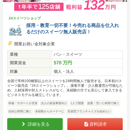
24スイーツショップ
採用・教育一切不要！今売れる商品を仕入れ
るだけのスイーツ無人販売店！
開業お祝い金対象企業
業種
パン・スイーツ
開業資金
570 万円
対象
個人・法人
全国で常時100種類以上のスイーツを24時間無人で販売する、日本初のス
イーツ販売店『24スイーツショップ』。接客不要・少人数運営が可能なた
め、人材採用や対人ストレスがなく、未経験の方でも安心して参入できる
ビジネスモデルを確立しています。
研修・サポートが充実
法人の新規事業向け
1人で開業
副業・空いた時間で稼ぐ
自由な時間に働く
未経験からオーナーに
投資型フランチャイズを始めたい
詳細を見る
資料請求