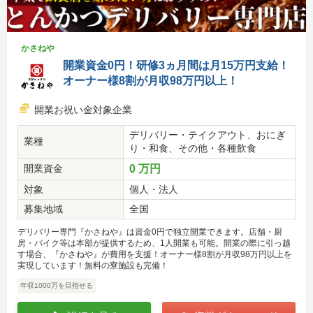
かさねや
開業資金0円！研修3ヵ月間は月15万円支給！
オーナー様8割が月収98万円以上！
開業お祝い金対象企業
デリバリー・テイクアウト、おにぎ
業種
り・和食、その他・各種飲食
開業資金
0 万円
対象
個人・法人
募集地域
全国
デリバリー専門『かさねや』は資金0円で独立開業できます。店舗・厨
房・バイク等は本部が提供するため、1人開業も可能。開業の際に引っ越
す場合、『かさねや』が費用を支援！オーナー様8割が月収98万円以上を
実現しています！無料の寮施設も完備！
年収1000万を目指せる