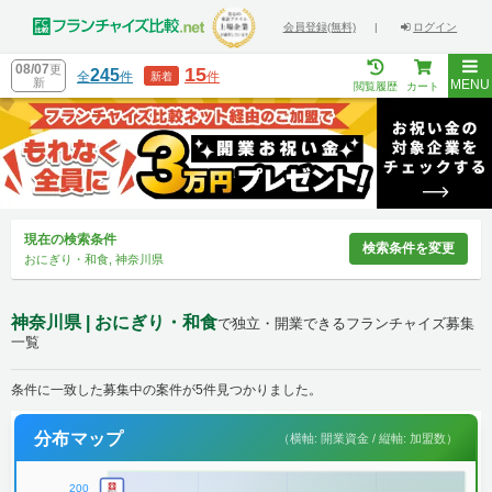
会員登録(無料)
|
ログイン
08/07
更
15
245
全
件
件
新着
新
MENU
閲覧履歴
カート
現在の検索条件
検索条件を変更
おにぎり・和食, 神奈川県
神奈川県 | おにぎり・和食
で独立・開業できるフランチャイズ募集
一覧
条件に一致した募集中の案件が5件見つかりました。
分布マップ
（横軸: 開業資金 / 縦軸: 加盟数）
200