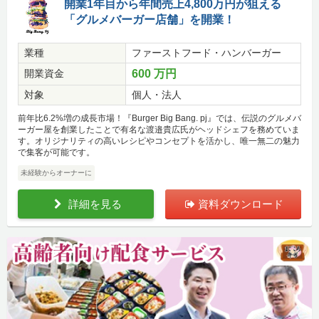
開業1年目から年間売上4,800万円が狙える
「グルメバーガー店舗」を開業！
業種
ファーストフード・ハンバーガー
開業資金
600 万円
対象
個人・法人
前年比6.2%増の成長市場！『Burger Big Bang. pj』では、伝説のグルメバ
ーガー屋を創業したことで有名な渡邉貴広氏がヘッドシェフを務めていま
す。オリジナリティの高いレシピやコンセプトを活かし、唯一無二の魅力
で集客が可能です。
未経験からオーナーに
詳細を見る
資料ダウンロード