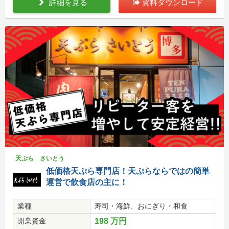
詳細を見る
資料ダウンロード
天ぷら さいとう
低価格天ぷら専門店！天ぷらならではの簡単
運営で飲食店の主に！
業種
寿司・海鮮、おにぎり・和食
開業資金
198 万円