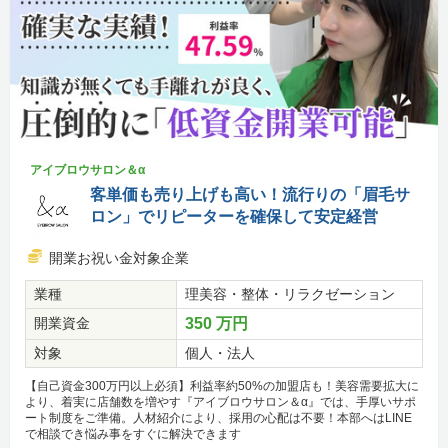
アイブロウサロン＆α
客単価も売り上げも高い！流行りの「眉毛サ
ロン」でリピーターを確保して安定経営
開業お祝い金対象企業
業種
理美容・整体・リラクゼーション
開業資金
350 万円
対象
個人・法人
【自己資金300万円以上必須】利益率約50%の加盟店も！美容需要拡大に
より、着実に店舗数を増やす『アイブロウサロン＆α』では、手厚いサポ
ート制度をご準備。人材紹介により、採用の心配は不要！本部へはLINE
で相談でき悩み事をすぐに解決できます