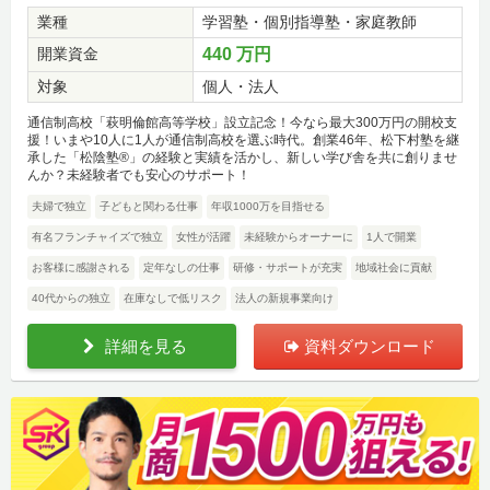
業種
学習塾・個別指導塾・家庭教師
開業資金
440 万円
対象
個人・法人
通信制高校「萩明倫館高等学校」設立記念！今なら最大300万円の開校支
援！いまや10人に1人が通信制高校を選ぶ時代。創業46年、松下村塾を継
承した「松陰塾®」の経験と実績を活かし、新しい学び舎を共に創りませ
んか？未経験者でも安心のサポート！
夫婦で独立
子どもと関わる仕事
年収1000万を目指せる
有名フランチャイズで独立
女性が活躍
未経験からオーナーに
1人で開業
お客様に感謝される
定年なしの仕事
研修・サポートが充実
地域社会に貢献
40代からの独立
在庫なしで低リスク
法人の新規事業向け
詳細を見る
資料ダウンロード