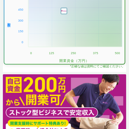
450
300
加盟数
150
0
0
125
250
375
500
開業資金（万円）
*正確な値は資料にてご確認ください。