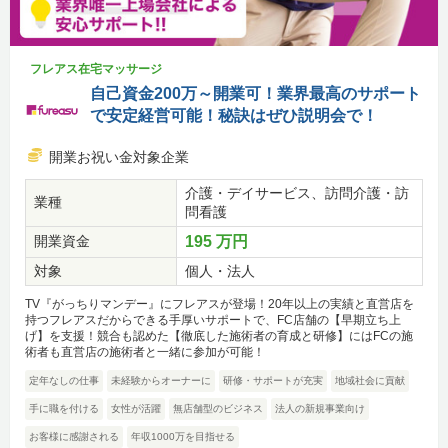
フレアス在宅マッサージ
自己資金200万～開業可！業界最高のサポート
で安定経営可能！秘訣はぜひ説明会で！
開業お祝い金対象企業
介護・デイサービス、訪問介護・訪
業種
問看護
開業資金
195 万円
対象
個人・法人
TV『がっちりマンデー』にフレアスが登場！20年以上の実績と直営店を
持つフレアスだからできる手厚いサポートで、FC店舗の【早期立ち上
げ】を支援！競合も認めた【徹底した施術者の育成と研修】にはFCの施
術者も直営店の施術者と一緒に参加が可能！
定年なしの仕事
未経験からオーナーに
研修・サポートが充実
地域社会に貢献
手に職を付ける
女性が活躍
無店舗型のビジネス
法人の新規事業向け
お客様に感謝される
年収1000万を目指せる