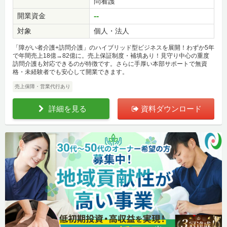
問看護
開業資金
--
対象
個人・法人
「障がい者介護+訪問介護」のハイブリッド型ビジネスを展開！わずか5年
で年間売上18億→82億に。売上保証制度・補填あり！見守り中心の重度
訪問介護も対応できるのが特徴です。さらに手厚い本部サポートで無資
格・未経験者でも安心して開業できます。
売上保障・営業代行あり
詳細を見る
資料ダウンロード