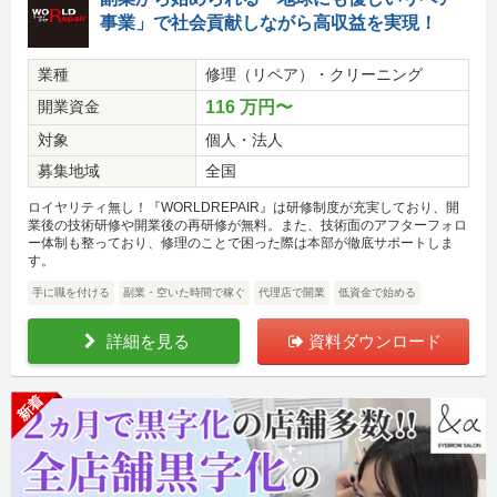
事業」で社会貢献しながら高収益を実現！
業種
修理（リペア）・クリーニング
開業資金
116 万円〜
対象
個人・法人
募集地域
全国
ロイヤリティ無し！『WORLDREPAIR』は研修制度が充実しており、開
業後の技術研修や開業後の再研修が無料。また、技術面のアフターフォロ
ー体制も整っており、修理のことで困った際は本部が徹底サポートしま
す。
手に職を付ける
副業・空いた時間で稼ぐ
代理店で開業
低資金で始める
詳細を見る
資料ダウンロード
新着