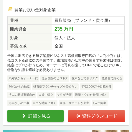
開業お祝い金対象企業
業種
買取販売（ブランド・貴金属）
開業資金
235 万円
対象
個人・法人
募集地域
全国
全国に出店できる無店舗型ビジネス！高価買取専門店の『大判小判』は、
低コスト＆高収益の事業です。市場規模が拡大中の業界で将来性は抜群。
鑑定はプロが行うため、オーナーは写真を撮ってLINEで送るだけでOK。
特別な知識や経験は必要ありません。
未経験からオーナーに
無店舗型のビジネス
在庫なしで低リスク
低資金で始める
40代からの独立
投資型フランチャイズを始めたい
年収1000万を目指せる
法人の新規事業向け
夫婦で独立
女性が活躍
副業・空いた時間で稼ぐ
定年なしの仕事
自由な時間に働く
研修・サポートが充実
1人で開業
詳細を見る
資料ダウンロード