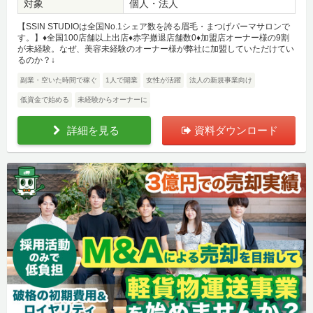
対象
個人・法人
【SSIN STUDIOは全国No.1シェア数を誇る眉毛・まつげパーマサロンで
す。】♦全国100店舗以上出店♦赤字撤退店舗数0♦加盟店オーナー様の9割
が未経験。なぜ、美容未経験のオーナー様が弊社に加盟していただけてい
るのか？↓
副業・空いた時間で稼ぐ
1人で開業
女性が活躍
法人の新規事業向け
低資金で始める
未経験からオーナーに
詳細を見る
資料ダウンロード