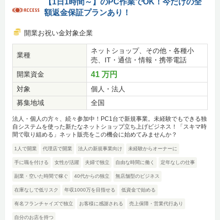
【1日1時間～】のPC作業でOK！今だけの全
額返金保証プランあり！
開業お祝い金対象企業
ネットショップ、その他・各種小
業種
売、IT・通信・情報・携帯電話
開業資金
41 万円
対象
個人・法人
募集地域
全国
法人・個人の方々、続々参加中！PC1台で新規事業。未経験でもできる独
自システムを使った新たなネットショップ立ち上げビジネス！「スキマ時
間で取り組める」ネット販売をこの機会に始めてみませんか？
1人で開業
代理店で開業
法人の新規事業向け
未経験からオーナーに
手に職を付ける
女性が活躍
夫婦で独立
自由な時間に働く
定年なしの仕事
副業・空いた時間で稼ぐ
40代からの独立
無店舗型のビジネス
在庫なしで低リスク
年収1000万を目指せる
低資金で始める
有名フランチャイズで独立
お客様に感謝される
売上保障・営業代行あり
自分のお店を持つ