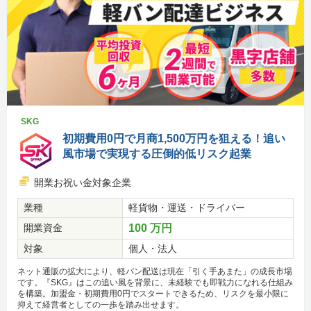
SKG
初期費用0円で月商1,500万円を狙える！追い
風市場で実現する圧倒的低リスク起業
開業お祝い金対象企業
業種
軽貨物・運送・ドライバー
開業資金
100 万円
対象
個人・法人
ネット通販の拡大により、軽バン配送は現在「引く手あまた」の成長市場
です。『SKG』はこの追い風を背景に、未経験でも即戦力になれる仕組み
を構築。加盟金・初期費用0円でスタートできるため、リスクを最小限に
抑えて経営者としての一歩を踏み出せます。