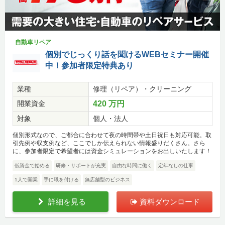
自動車リペア
個別でじっくり話を聞けるWEBセミナー開催
中！参加者限定特典あり
業種
修理（リペア）・クリーニング
開業資金
420 万円
対象
個人・法人
個別形式なので、ご都合に合わせて夜の時間帯や土日祝日も対応可能。取
引先例や収支例など、ここでしか伝えられない情報盛りだくさん。さら
に、参加者限定で希望者には資金シミュレーションをお出しいたします！
低資金で始める
研修・サポートが充実
自由な時間に働く
定年なしの仕事
1人で開業
手に職を付ける
無店舗型のビジネス
詳細を見る
資料ダウンロード