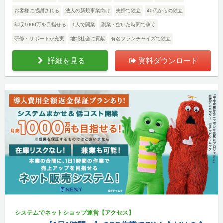
お客様に感謝される
法人の新規事業向け
夫婦で独立
40代からの独立
年収1000万を目指せる
1人で開業
副業・空いた時間で稼ぐ
研修・サポートが充実
地域社会に貢献
有名フランチャイズで独立
詳細を見る
資料ダウンロード
システムでネットショップ運営【アクセス】