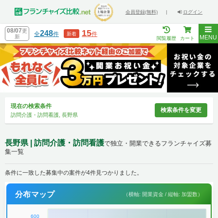
会員登録(無料)
|
ログイン
08/07
更
15
248
全
件
件
新着
新
MENU
閲覧履歴
カート
現在の検索条件
検索条件を変更
訪問介護・訪問看護, 長野県
長野県 | 訪問介護・訪問看護
で独立・開業できるフランチャイズ募
集一覧
条件に一致した募集中の案件が4件見つかりました。
分布マップ
（横軸: 開業資金 / 縦軸: 加盟数）
600