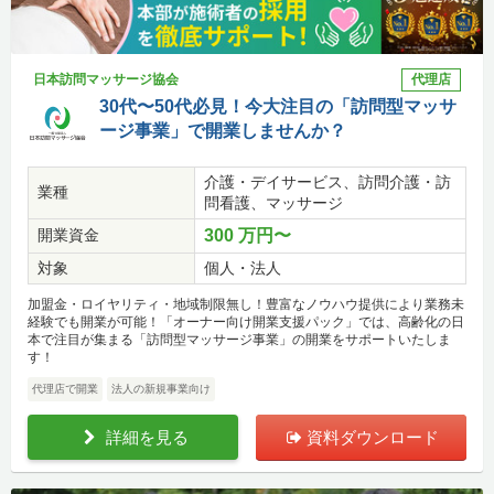
日本訪問マッサージ協会
代理店
30代〜50代必見！今大注目の「訪問型マッサ
ージ事業」で開業しませんか？
介護・デイサービス、訪問介護・訪
業種
問看護、マッサージ
開業資金
300 万円〜
対象
個人・法人
加盟金・ロイヤリティ・地域制限無し！豊富なノウハウ提供により業務未
経験でも開業が可能！「オーナー向け開業支援パック」では、高齢化の日
本で注目が集まる「訪問型マッサージ事業」の開業をサポートいたしま
す！
代理店で開業
法人の新規事業向け
詳細を見る
資料ダウンロード