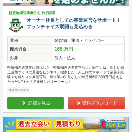
軽貨物運送事業立ち上げ顧問
オーナー社長としての事業運営をサポート！
フランチャイズ展開も見込める
業種
軽貨物・運送・ドライバー
開業資金
165 万円
対象
個人・法人
軽貨物運送業界に特化した『軽貨物運送事業立ち上げ顧問』は、新しい売
上基盤づくりに最適なビジネス。徹底した二人三脚のサポートで業界未経
験でも低リスク展開可能。運送業の知見なしで単月粗利2,800万円超えを
たった1年3ヵ月で達成したオーナーも！
低資金で始める
詳細を見る
資料ダウンロード