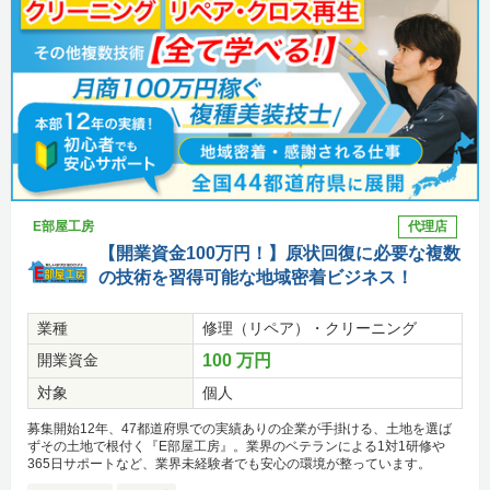
E部屋工房
代理店
【開業資金100万円！】原状回復に必要な複数
の技術を習得可能な地域密着ビジネス！
業種
修理（リペア）・クリーニング
開業資金
100 万円
対象
個人
募集開始12年、47都道府県での実績ありの企業が手掛ける、土地を選ば
ずその土地で根付く『E部屋工房』。業界のベテランによる1対1研修や
365日サポートなど、業界未経験者でも安心の環境が整っています。