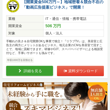
【開業資金506万円～】地域密着＆競合不在の
「動画広告提案ビジネス」で開業！
業種
IT・通信・情報・携帯電話
開業資金
506 万円
対象
個人・法人
手離れの良さ＆自宅開業OKな事業で独立！『リラプTV』は、美容室と広
告主の両方にメリットがあるビジネス。地元企業のCMを美容室で流すこ
とで、地域に貢献できます。研修やOJT、スーパーバイザーによる相談受
付など、手厚いサポートも強みです。
年収1000万を目指せる
詳細を見る
資料ダウンロード