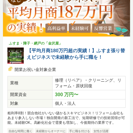
ふすま・障子・網戸の「金沢屋」
【平均月商180万円超の実績！】ふすま張り替
えビジネスで未経験から手に職を！
開業お祝い金対象企業
修理（リペア）・クリーニング、リ
業種
フォーム・原状回復
開業資金
300 万円〜
対象
個人・法人
粗利率8割！競合他社がいない儲かるスキマビジネス！リフォーム会社も
あまり参入しない市場！独自開発の新工法で、短期研修での技術習得が可
能。未経験OK。高齢化社会で需要も増加し、今後期待の業界です。
自由な時間に働く
未経験からオーナーに
手に職を付ける
女性が活躍