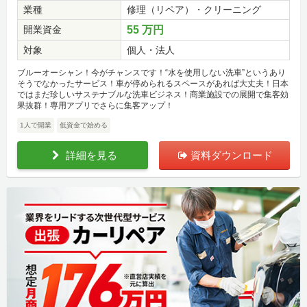
業種
修理（リペア）・クリーニング
開業資金
55 万円
対象
個人・法人
ブルーオーシャン！今がチャンスです！“水を使用しない洗車”というあり
そうでなかったサービス！車が停められるスペースがあれば大丈夫！日本
ではまだ珍しいサステナブルな洗車ビジネス！商業施設での展開で集客効
果抜群！専用アプリでさらに集客アップ！
1人で開業
低資金で始める
詳細を見る
資料ダウンロード