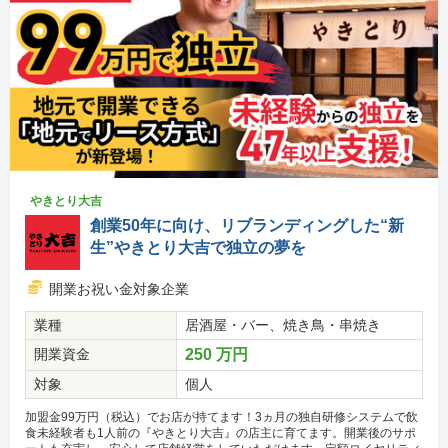
やきとり大吉
創業50年に向け、リブランディングした“新
生”やきとり大吉で独立の夢を
開業お祝い金対象企業
業種
居酒屋・バー、焼き鳥・串焼き
開業資金
250 万円
対象
個人
加盟金99万円（税込）でお店が持てます！3ヵ月の独自研修システムで飲
食未経験者も1人前の『やきとり大吉』の店主に育てます。開業後のサポ