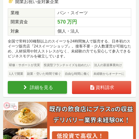
開業お祝い金対象企業
業種
パン・スイーツ
開業資金
570 万円
対象
個人・法人
全国で常時100種類以上のスイーツを24時間無人で販売する、日本初のス
イーツ販売店『24スイーツショップ』。接客不要・少人数運営が可能なた
め、人材採用や対人ストレスがなく、未経験の方でも安心して参入できる
ビジネスモデルを確立しています。
研修・サポートが充実
投資型フランチャイズを始めたい
法人の新規事業向け
1人で開業
副業・空いた時間で稼ぐ
自由な時間に働く
未経験からオーナーに
詳細を見る
資料請求