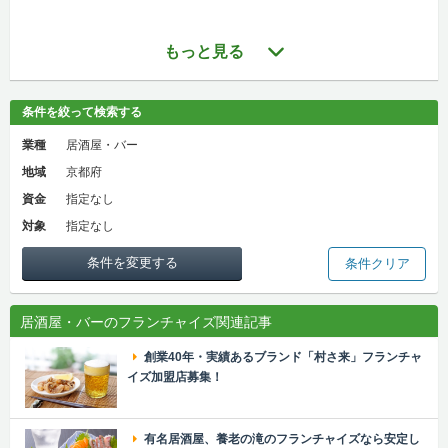
もっと見る
条件を絞って検索する
業種
居酒屋・バー
地域
京都府
資金
指定なし
対象
指定なし
条件を変更する
条件クリア
居酒屋・バーのフランチャイズ関連記事
創業40年・実績あるブランド「村さ来」フランチャ
イズ加盟店募集！
有名居酒屋、養老の滝のフランチャイズなら安定し