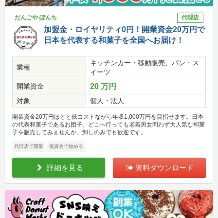
だんごや ぽんち
代理店
加盟金・ロイヤリティ0円！開業資金20万円で
日本を代表する和菓子を全国へお届け！
キッチンカー・移動販売、パン・ス
業種
イーツ
開業資金
20 万円
対象
個人・法人
開業資金20万円ほどと低コストながら年収1,000万円を目指せます。日本
の代表和菓子であるお団子。どこへ行っても老若男女問わず大人気な和菓
子を販売してみませんか。卸しのみでも歓迎です。
代理店で開業
低資金で始める
詳細を見る
資料ダウンロード