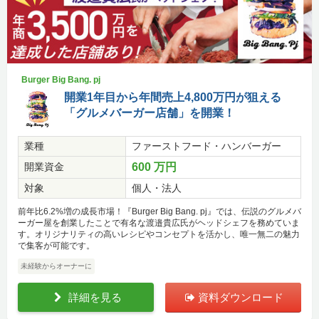
Burger Big Bang. pj
開業1年目から年間売上4,800万円が狙える
「グルメバーガー店舗」を開業！
業種
ファーストフード・ハンバーガー
開業資金
600 万円
対象
個人・法人
前年比6.2%増の成長市場！『Burger Big Bang. pj』では、伝説のグルメバ
ーガー屋を創業したことで有名な渡邉貴広氏がヘッドシェフを務めていま
す。オリジナリティの高いレシピやコンセプトを活かし、唯一無二の魅力
で集客が可能です。
未経験からオーナーに
詳細を見る
資料ダウンロード