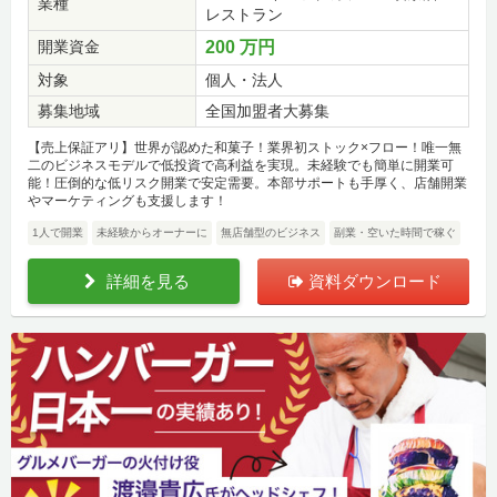
業種
レストラン
開業資金
200 万円
対象
個人・法人
募集地域
全国加盟者大募集
【売上保証アリ】世界が認めた和菓子！業界初ストック×フロー！唯一無
二のビジネスモデルで低投資で高利益を実現。未経験でも簡単に開業可
能！圧倒的な低リスク開業で安定需要。本部サポートも手厚く、店舗開業
やマーケティングも支援します！
1人で開業
未経験からオーナーに
無店舗型のビジネス
副業・空いた時間で稼ぐ
詳細を見る
資料ダウンロード