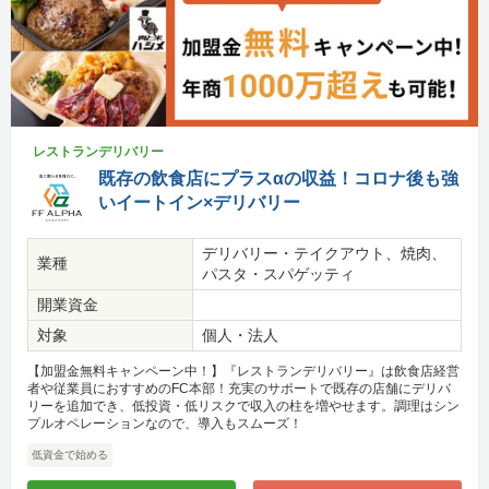
レストランデリバリー
既存の飲食店にプラスαの収益！コロナ後も強
いイートイン×デリバリー
デリバリー・テイクアウト、焼肉、
業種
パスタ・スパゲッティ
開業資金
対象
個人・法人
【加盟金無料キャンペーン中！】『レストランデリバリー』は飲食店経営
者や従業員におすすめのFC本部！充実のサポートで既存の店舗にデリバ
リーを追加でき、低投資・低リスクで収入の柱を増やせます。調理はシン
プルオペレーションなので、導入もスムーズ！
低資金で始める