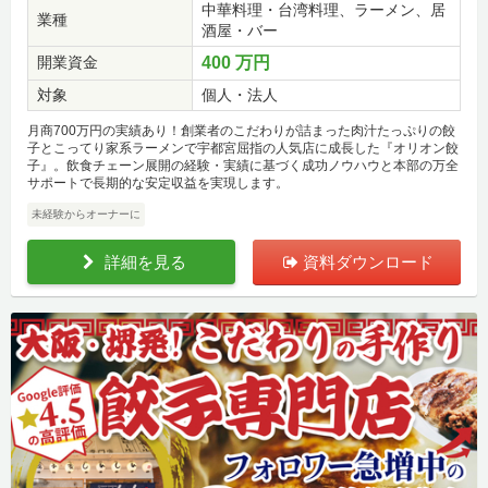
中華料理・台湾料理、ラーメン、居
業種
酒屋・バー
開業資金
400 万円
対象
個人・法人
月商700万円の実績あり！創業者のこだわりが詰まった肉汁たっぷりの餃
子とこってり家系ラーメンで宇都宮屈指の人気店に成長した『オリオン餃
子』。飲食チェーン展開の経験・実績に基づく成功ノウハウと本部の万全
サポートで長期的な安定収益を実現します。
未経験からオーナーに
詳細を見る
資料ダウンロード