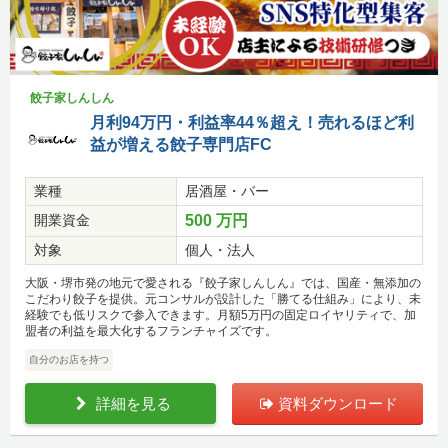
餃子家しんしん
月利94万円・利益率44％超え！売れるほど利
益が増える餃子専門店FC
業種
居酒屋・バー
開業資金
500 万円
対象
個人・法人
大阪・堺市発の地元で愛される『餃子家しんしん』では、国産・無添加の
こだわり餃子を提供。元コンサルが設計した「勝てる仕組み」により、未
経験でも低リスクで参入できます。月額5万円の固定ロイヤリティで、加
盟者の利益を最大化するフランチャイズです。
自分のお店を持つ
詳細を見る
資料ダウンロード