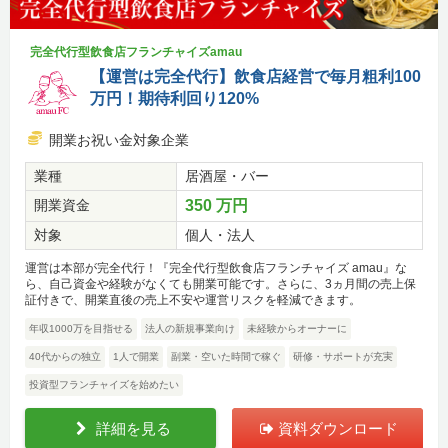
完全代行型飲食店フランチャイズamau
【運営は完全代行】飲食店経営で毎月粗利100
万円！期待利回り120%
開業お祝い金対象企業
業種
居酒屋・バー
開業資金
350 万円
対象
個人・法人
運営は本部が完全代行！『完全代行型飲食店フランチャイズ amau』な
ら、自己資金や経験がなくても開業可能です。さらに、3ヵ月間の売上保
証付きで、開業直後の売上不安や運営リスクを軽減できます。
年収1000万を目指せる
法人の新規事業向け
未経験からオーナーに
40代からの独立
1人で開業
副業・空いた時間で稼ぐ
研修・サポートが充実
投資型フランチャイズを始めたい
詳細を見る
資料ダウンロード