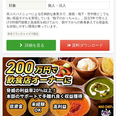
対象
個人・法人
高コスパメニューによる圧倒的な集客力で、路面・地下・空中階どこでも
強い収益モデルを実現している『餃子のかっちゃん』。設立5年で売り上
げ100億円規模と急成長を続けており、脱サラからの飲食参入でも収益化
を目指しやすい環境が整っています。
有名フランチャイズで独立
詳細を見る
資料ダウンロード