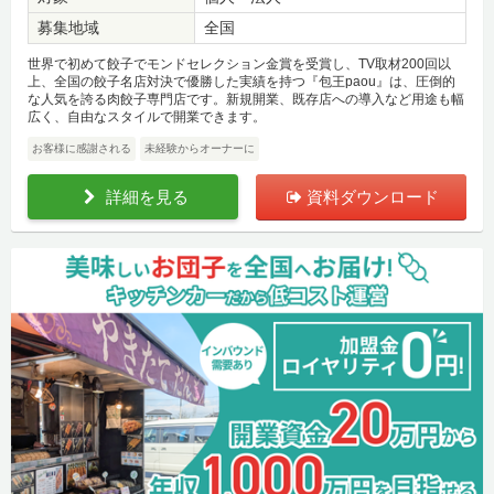
募集地域
全国
世界で初めて餃子でモンドセレクション金賞を受賞し、TV取材200回以
上、全国の餃子名店対決で優勝した実績を持つ『包王paou』は、圧倒的
な人気を誇る肉餃子専門店です。新規開業、既存店への導入など用途も幅
広く、自由なスタイルで開業できます。
お客様に感謝される
未経験からオーナーに
詳細を見る
資料ダウンロード