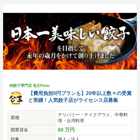
肉餃子専門店 包王Paou
【費用負担0円プランも】20年以上数々の受賞
と実績！人気餃子店がライセンス店募集
デリバリー・テイクアウト、中華料
業種
理・台湾料理
開業資金
60 万円
対象
個人・法人