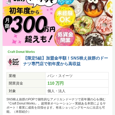
Craft Donut Works
【限定5組】加盟金半額！SNS映え抜群のドー
ナツ専門店で初年度から高収益
業種
パン・スイーツ
開業資金
110 万円
対象
個人・法人
SNS映え抜群のPOPで個性的なアメリカンドーナツで若年層の心を掴む
『Craft Donut Works』。超簡単オペレーション～実績ある本部によるサ
ポート！着実に成長を目指せます。有名ショッピングモールに出店も可
能。（本部紹介）