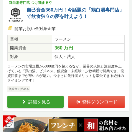
鶏白湯専門店 つけ麺まるや
自己資金360万円！今話題の「鶏白湯専門店」
で飲食独立の夢を叶えよう！
開業お祝い金対象企業
業種
ラーメン
開業資金
360 万円
対象
個人・法人
ラーメンの市場規模が5000億円を超えるなか、業界の人気と注目度を上
げている「鶏白湯」ビジネス。低資金・未経験・少数精鋭で開業でき、投
資回収までが早いのが魅力。今まさに先行者メリットを享受できる絶好の
タイミングです！
低資金で始める
詳細を見る
資料ダウンロード
新着