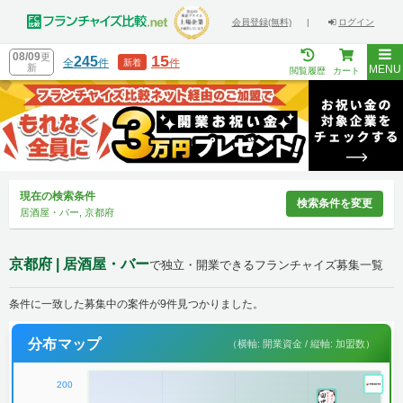
会員登録(無料)
|
ログイン
08/09
更
15
245
全
件
件
新着
新
MENU
閲覧履歴
カート
現在の検索条件
検索条件を変更
居酒屋・バー, 京都府
京都府 | 居酒屋・バー
で独立・開業できるフランチャイズ募集一覧
条件に一致した募集中の案件が9件見つかりました。
分布マップ
（横軸: 開業資金 / 縦軸: 加盟数）
200