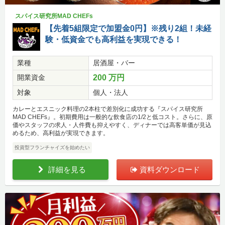
スパイス研究所MAD CHEFs
【先着5組限定で加盟金0円】※残り2組！未経
験・低資金でも高利益を実現できる！
業種
居酒屋・バー
開業資金
200 万円
対象
個人・法人
カレーとエスニック料理の2本柱で差別化に成功する『スパイス研究所
MAD CHEFs』。初期費用は一般的な飲食店の1/2と低コスト。さらに、原
価やスタッフの求人・人件費も抑えやすく、ディナーでは高客単価が見込
めるため、高利益が実現できます。
投資型フランチャイズを始めたい
詳細を見る
資料ダウンロード