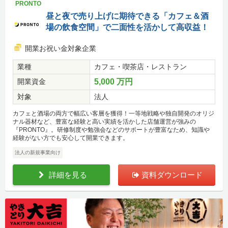
PRONTO
昼と夜で売り上げに期待できる「カフェ＆酒
場の飲食空間」で二面性を活かして高収益！
開業お祝い金対象企業
業種
カフェ・喫茶店・レストラン
開業資金
5,000 万円
対象
法人
カフェと酒場の両方で幅広い客層を獲得！一等地戦略や独自開発のオリジ
ナル器材など、豊富な経験と高い実績を活かした店舗運営が強みの
『PRONTO』。研修制度や勉強会などのサポートが豊富なため、知識や
経験がない方でも安心して開業できます。
法人の新規事業向け
詳細を見る
資料ダウンロード