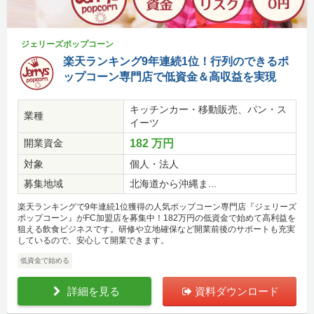
ジェリーズポップコーン
楽天ランキング9年連続1位！行列のできるポ
ップコーン専門店で低資金＆高収益を実現
キッチンカー・移動販売、パン・ス
業種
イーツ
開業資金
182 万円
対象
個人・法人
募集地域
北海道から沖縄ま...
楽天ランキングで9年連続1位獲得の人気ポップコーン専門店『ジェリーズ
ポップコーン』がFC加盟店を募集中！182万円の低資金で始めて高利益を
狙える飲食ビジネスです。研修や立地確保など開業前後のサポートも充実
しているので、安心して開業できます。
低資金で始める
詳細を見る
資料ダウンロード