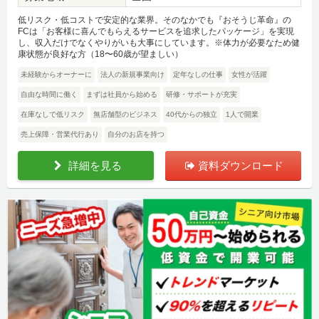
低リスク・低コストで安定的な業界。そのなかでも『おそうじ革命』の
FCは「お客様に喜んでもらえるサービスを追求したパッケージ」を実現
し、収入だけでなくやりがいも大事にしています。※体力が必要なため健
康状態が良好な方（18〜60歳が望ましい）
未経験からオーナーに
法人の新規事業向け
定年なしの仕事
女性が活躍
自由な時間に働く
まずは社員から始める
研修・サポートが充実
在庫なしで低リスク
無店舗型のビジネス
40代からの独立
1人で開業
売上保障・営業代行あり
自分のお店を持つ
詳細を見る
資料ダウンロード