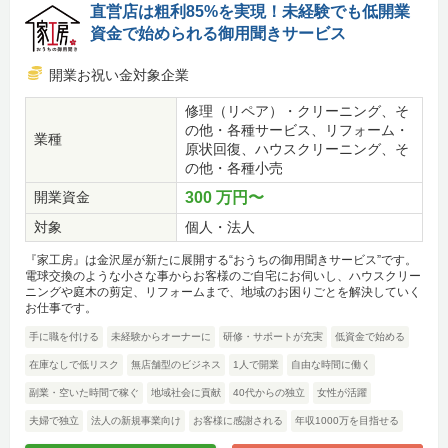
直営店は粗利85%を実現！未経験でも低開業
資金で始められる御用聞きサービス
開業お祝い金対象企業
修理（リペア）・クリーニング、そ
の他・各種サービス、リフォーム・
業種
原状回復、ハウスクリーニング、そ
の他・各種小売
開業資金
300 万円〜
対象
個人・法人
『家工房』は金沢屋が新たに展開する“おうちの御用聞きサービス”です。
電球交換のような小さな事からお客様のご自宅にお伺いし、ハウスクリー
ニングや庭木の剪定、リフォームまで、地域のお困りごとを解決していく
お仕事です。
手に職を付ける
未経験からオーナーに
研修・サポートが充実
低資金で始める
在庫なしで低リスク
無店舗型のビジネス
1人で開業
自由な時間に働く
副業・空いた時間で稼ぐ
地域社会に貢献
40代からの独立
女性が活躍
夫婦で独立
法人の新規事業向け
お客様に感謝される
年収1000万を目指せる