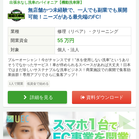
出張水なし洗車のパイオニア【機動洗車隊】
無店舗かつ未経験で、一人でも副業でも展開
可能！ニーズがある最先端のFC!
業種
修理（リペア）・クリーニング
開業資金
55 万円
対象
個人・法人
ブルーオーシャン！今がチャンスです！“水を使用しない洗車”というあり
そうでなかったサービス！車が停められるスペースがあれば大丈夫！日本
ではまだ珍しいサステナブルな洗車ビジネス！商業施設での展開で集客効
果抜群！専用アプリでさらに集客アップ！
1人で開業
低資金で始める
詳細を見る
資料ダウンロード