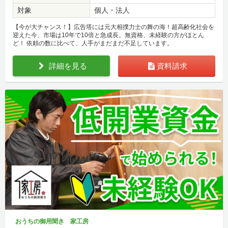
対象
個人・法人
【今が大チャンス！】広告塔には元大相撲力士の舞の海！超高齢化社会を
迎えた今、市場は10年で10倍と急成長。無資格、未経験の方がほとん
ど！ 依頼の数に比べて、人手がまだまだ不足しています。
詳細を見る
資料請求
おうちの御用聞き 家工房