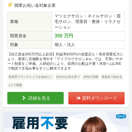
開業お祝い金対象企業
マツエクサロン・ネイルサロン・眉
業種
毛サロン、理美容・整体・リラクゼ
ーション
開業資金
350 万円
対象
個人・法人
【自己資金300万円以上必須】利益率約50%の加盟店も！美容需要拡大に
より、着実に店舗数を増やす『アイブロウサロン＆α』では、手厚いサポ
ート制度をご準備。人材紹介により、採用の心配は不要！本部へはLINE
で相談でき悩み事をすぐに解決できます
投資型フランチャイズを始めたい
自分のお店を持つ
女性が活躍
低資金で始める
1人で開業
詳細を見る
資料ダウンロード