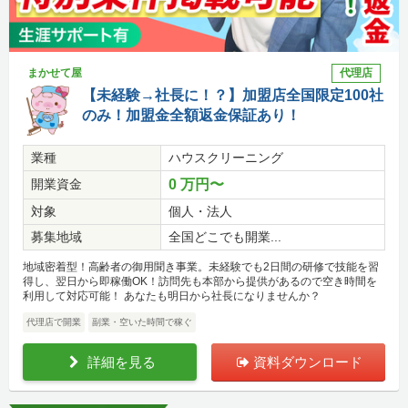
まかせて屋
代理店
【未経験→社長に！？】加盟店全国限定100社
のみ！加盟金全額返金保証あり！
業種
ハウスクリーニング
開業資金
0 万円〜
対象
個人・法人
募集地域
全国どこでも開業...
地域密着型！高齢者の御用聞き事業。未経験でも2日間の研修で技能を習
得し、翌日から即稼働OK！訪問先も本部から提供があるので空き時間を
利用して対応可能！ あなたも明日から社長になりませんか？
代理店で開業
副業・空いた時間で稼ぐ
詳細を見る
資料ダウンロード