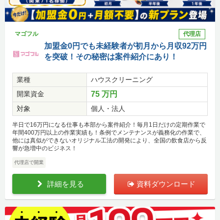
マゴフル
代理店
加盟金0円でも未経験者が初月から月収92万円
を突破！その秘密は案件紹介にあり！
業種
ハウスクリーニング
開業資金
75 万円
対象
個人・法人
半日で16万円になる仕事も本部から案件紹介！毎月1日だけの定期作業で
年間400万円以上の作業実績も！条例でメンテナンスが義務化の作業で、
他には真似ができないオリジナル工法の開発により、全国の飲食店から反
響が急増中のビジネス！
代理店で開業
詳細を見る
資料ダウンロード