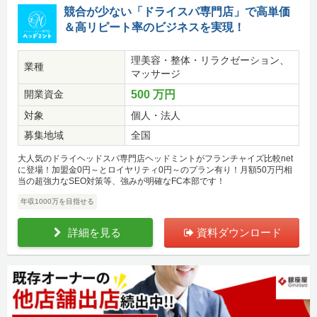
競合が少ない「ドライスパ専門店」で高単価
＆高リピート率のビジネスを実現！
理美容・整体・リラクゼーション、
業種
マッサージ
開業資金
500 万円
対象
個人・法人
募集地域
全国
大人気のドライヘッドスパ専門店ヘッドミントがフランチャイズ比較net
に登場！加盟金0円～とロイヤリティ0円～のプラン有り！月額50万円相
当の超強力なSEO対策等、強みが明確なFC本部です！
年収1000万を目指せる
詳細を見る
資料ダウンロード