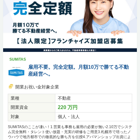
SUMiTAS
雇用不要。完全定額。月額10万で勝てる不動
産経営へ。
開業お祝い金対象企業
業種
不動産
開業資金
220 万円
対象
個人・法人
SUMiTASのここが凄い！1.営業も事務も雇用の必要が無い2.10万でシステ
ム完全無料・タレント使い放題・充実の研修をご用意3.札幌市で培ったノ
ウハウで地方都市での徹底的な勝ち方を伝授4.アパマンショップ出資によ