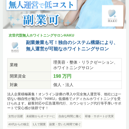
次世代型無人ホワイトニングサロンHAKU
副業兼業も可！独自のシステム構築により、
無人運営が可能なホワイトニングサロン
理美容・整体・リラクゼーション、
業種
ホワイトニングサロン
開業資金
198 万円
対象
個人・法人
法人企業積極募集！オンライン診療の導入や完全無人運営等、他社には一
切ない独自性が魅力の『HAKU』低価格でメディカルホワイトニングを受
けられます。顧客対応や広告運用代行、カウンセリング代行等手厚いサポ
ートで安心感が抜群です！
女性が活躍
未経験からオーナーに
自由な時間に働く
研修・サポートが充実
40代からの独立
1人で開業
副業・空いた時間で稼ぐ