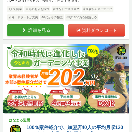
ポート制度があるので安心して開業できます。
1人で開業
自分のお店を持つ
在庫なしで低リスク
未経験からオーナーに
研修・サポートが充実
40代からの独立
年収1000万を目指せる
詳細を見る
資料ダウンロード
はなまる造園
100％案件紹介で、加盟店40人の平均月収120