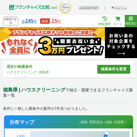
会員登録(無料)
|
ログイン
08/07
更
15
245
全
件
件
新着
新
MENU
閲覧履歴
カート
現在の検索条件
検索条件を変更
ハウスクリーニング, 徳島県
徳島県 | ハウスクリーニング
で独立・開業できるフランチャイズ募
集一覧
条件に一致した募集中の案件が7件見つかりました。
分布マップ
（横軸: 開業資金 / 縦軸: 加盟数）
1,800