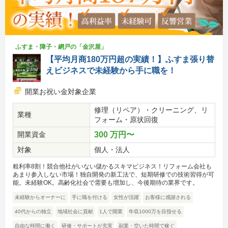
ふすま・障子・網戸の「金沢屋」
【平均月商180万円超の実績！】ふすま張り替
えビジネスで未経験から手に職を！
開業お祝い金対象企業
修理（リペア）・クリーニング、リ
業種
フォーム・原状回復
開業資金
300 万円〜
対象
個人・法人
粗利率8割！競合他社がいない儲かるスキマビジネス！リフォーム会社も
あまり参入しない市場！独自開発の新工法で、短期研修での技術習得が可
能。未経験OK。高齢化社会で需要も増加し、今後期待の業界です。
未経験からオーナーに
手に職を付ける
女性が活躍
お客様に感謝される
40代からの独立
地域社会に貢献
1人で開業
年収1000万を目指せる
自由な時間に働く
研修・サポートが充実
副業・空いた時間で稼ぐ