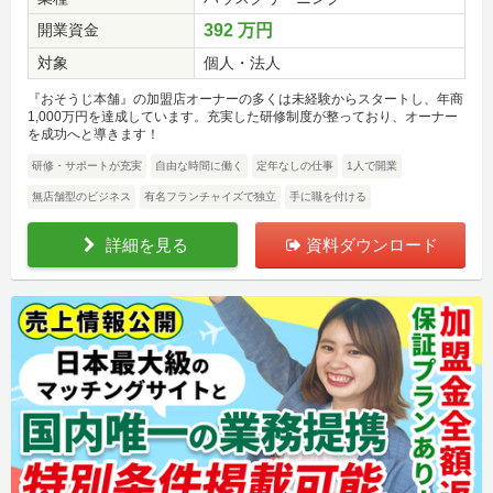
開業資金
392 万円
対象
個人・法人
『おそうじ本舗』の加盟店オーナーの多くは未経験からスタートし、年商
1,000万円を達成しています。充実した研修制度が整っており、オーナー
を成功へと導きます！
研修・サポートが充実
自由な時間に働く
定年なしの仕事
1人で開業
無店舗型のビジネス
有名フランチャイズで独立
手に職を付ける
詳細を見る
資料ダウンロード