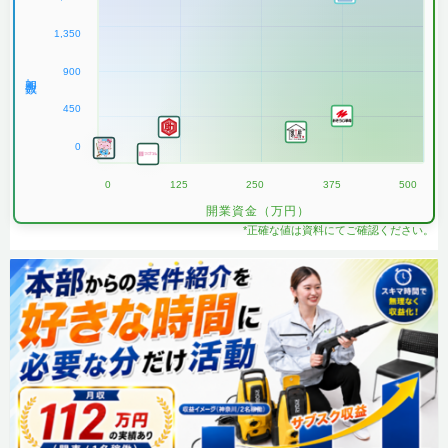
1,350
900
加盟数
450
0
0
125
250
375
500
開業資金（万円）
*正確な値は資料にてご確認ください。