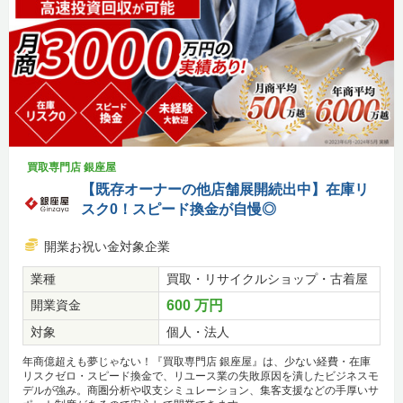
買取専門店 銀座屋
【既存オーナーの他店舗展開続出中】在庫リ
スク0！スピード換金が自慢◎
開業お祝い金対象企業
業種
買取・リサイクルショップ・古着屋
開業資金
600 万円
対象
個人・法人
年商億超えも夢じゃない！『買取専門店 銀座屋』は、少ない経費・在庫
リスクゼロ・スピード換金で、リユース業の失敗原因を潰したビジネスモ
デルが強み。商圏分析や収支シミュレーション、集客支援などの手厚いサ