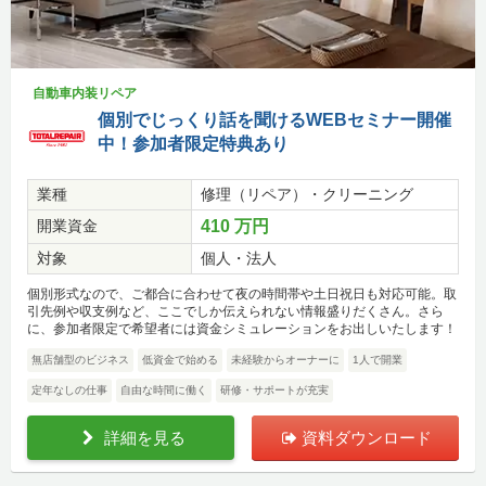
自動車内装リペア
個別でじっくり話を聞けるWEBセミナー開催
中！参加者限定特典あり
業種
修理（リペア）・クリーニング
開業資金
410 万円
対象
個人・法人
個別形式なので、ご都合に合わせて夜の時間帯や土日祝日も対応可能。取
引先例や収支例など、ここでしか伝えられない情報盛りだくさん。さら
に、参加者限定で希望者には資金シミュレーションをお出しいたします！
無店舗型のビジネス
低資金で始める
未経験からオーナーに
1人で開業
定年なしの仕事
自由な時間に働く
研修・サポートが充実
詳細を見る
資料ダウンロード