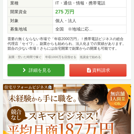
業種
IT・通信・情報・携帯電話
開業資金
275 万円
対象
個人・法人
募集地域
全国 ※地域に応...
需要の無くならない市場で「年収2000万円」！携帯電話ビジネスの総合
代理店「セイワ」。副業からも始められ、法人化までの実績があります。
競合の少ない市場！さらには自宅開業で副業からの開業も可能です。
副業・空いた時間で稼ぐ
年収1000万を目指せる
低資金で始める
詳細を見る
資料請求