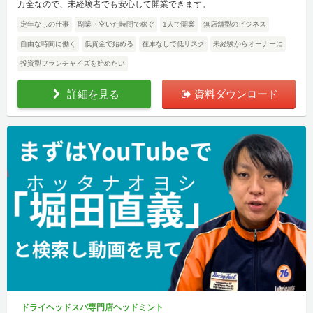
万全なので、未経験者でも安心して開業できます。
定年なしの仕事
副業・空いた時間で稼ぐ
1人で開業
無店舗型のビジネス
自由な時間に働く
低資金で始める
在庫なしで低リスク
未経験からオーナーに
投資型フランチャイズを始めたい
詳細を見る
資料ダウンロード
ドライヘッドスパ専門店ヘッドミント