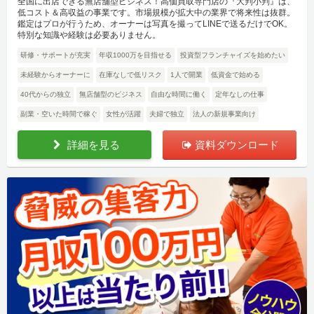
全国に出店できる無店舗型ビジネス！高価買取専門店の『大判小判』は、
低コスト＆高収益の事業です。市場規模が拡大中の業界で将来性は抜群。
鑑定はプロが行うため、オーナーは写真を撮ってLINEで送るだけでOK。
特別な知識や経験は必要ありません。
研修・サポートが充実
年収1000万を目指せる
投資型フランチャイズを始めたい
未経験からオーナーに
在庫なしで低リスク
1人で開業
低資金で始める
40代からの独立
無店舗型のビジネス
自由な時間に働く
定年なしの仕事
副業・空いた時間で稼ぐ
女性が活躍
夫婦で独立
法人の新規事業向け
詳細を見る
資料ダウンロード