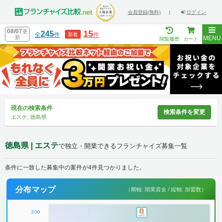
会員登録(無料)
|
ログイン
08/07
更
15
245
全
件
件
新着
新
MENU
閲覧履歴
カート
現在の検索条件
検索条件を変更
エステ, 徳島県
徳島県 | エステ
で独立・開業できるフランチャイズ募集一覧
条件に一致した募集中の案件が4件見つかりました。
分布マップ
（横軸: 開業資金 / 縦軸: 加盟数）
200