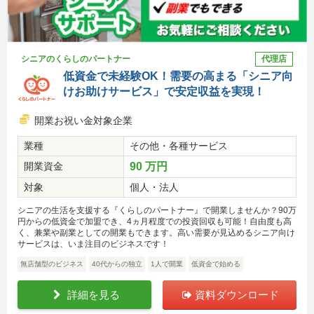
シニアのくらしのパートナー
代理店
低資金で未経験OK！需要の高まる「シニア向
けお助けサービス」で安定収益を実現！
開業お祝い金対象企業
業種
その他・各種サービス
開業資金
90 万円
対象
個人・法人
シニアの生活を支援する『くらしのパートナー』で開業しませんか？90万
円からの低資金で加盟でき、4ヵ月程度での投資回収も可能！自由度も高
く、兼業や副業としての開業もできます。高い需要が見込めるシニア向け
サービスは、いま注目のビジネスです！
無店舗型のビジネス
40代からの独立
1人で開業
低資金で始める
詳細を見る
資料ダウンロード