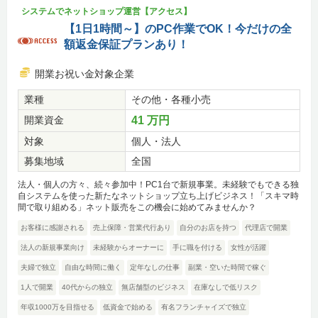
システムでネットショップ運営【アクセス】
【1日1時間～】のPC作業でOK！今だけの全
額返金保証プランあり！
開業お祝い金対象企業
業種
その他・各種小売
開業資金
41 万円
対象
個人・法人
募集地域
全国
法人・個人の方々、続々参加中！PC1台で新規事業。未経験でもできる独
自システムを使った新たなネットショップ立ち上げビジネス！「スキマ時
間で取り組める」ネット販売をこの機会に始めてみませんか？
お客様に感謝される
売上保障・営業代行あり
自分のお店を持つ
代理店で開業
法人の新規事業向け
未経験からオーナーに
手に職を付ける
女性が活躍
夫婦で独立
自由な時間に働く
定年なしの仕事
副業・空いた時間で稼ぐ
1人で開業
40代からの独立
無店舗型のビジネス
在庫なしで低リスク
年収1000万を目指せる
低資金で始める
有名フランチャイズで独立