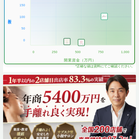
150
100
加盟数
50
0
0
250
500
750
1,000
開業資金（万円）
*正確な値は資料にてご確認ください。