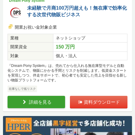
Dream Pony System
未経験で月商100万円超えも！無在庫で効率化
する次世代物販ビジネス
開業お祝い金対象企業
業種
ネットショップ
開業資金
150 万円
対象
個人・法人
『Dream Pony System』は、売れてから仕入れる無在庫型モデルと自動
化システムで、物販にかかる手間とリスクを削減します。低資金スタート
を実現しつつ、伴走サポートで、初心者でも安定した売上を目指せる新し
い物販プラットフォームです。
在庫なしで低リスク
詳細を見る
資料ダウンロード