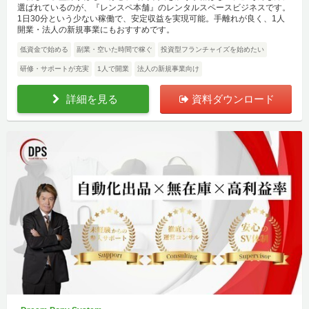
選ばれているのが、『レンスペ本舗』のレンタルスペースビジネスです。
1日30分という少ない稼働で、安定収益を実現可能。手離れが良く、1人
開業・法人の新規事業にもおすすめです。
低資金で始める
副業・空いた時間で稼ぐ
投資型フランチャイズを始めたい
研修・サポートが充実
1人で開業
法人の新規事業向け
詳細を見る
資料ダウンロード