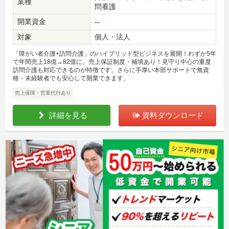
業種
問看護
開業資金
--
対象
個人・法人
「障がい者介護+訪問介護」のハイブリッド型ビジネスを展開！わずか5年
で年間売上18億→82億に。売上保証制度・補填あり！見守り中心の重度
訪問介護も対応できるのが特徴です。さらに手厚い本部サポートで無資
格・未経験者でも安心して開業できます。
売上保障・営業代行あり
詳細を見る
資料ダウンロード