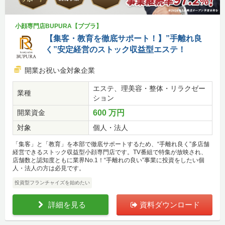
小顔専門店BUPURA【ブプラ】
【集客・教育を徹底サポート！】”手離れ良
く”安定経営のストック収益型エステ！
開業お祝い金対象企業
エステ、理美容・整体・リラクゼー
業種
ション
開業資金
600 万円
対象
個人・法人
「集客」と「教育」を本部で徹底サポートするため、“手離れ良く”多店舗
経営できるストック収益型小顔専門店です。TV番組で特集が放映され、
店舗数と認知度ともに業界No.1！“手離れの良い”事業に投資をしたい個
人・法人の方は必見です。
投資型フランチャイズを始めたい
詳細を見る
資料ダウンロード