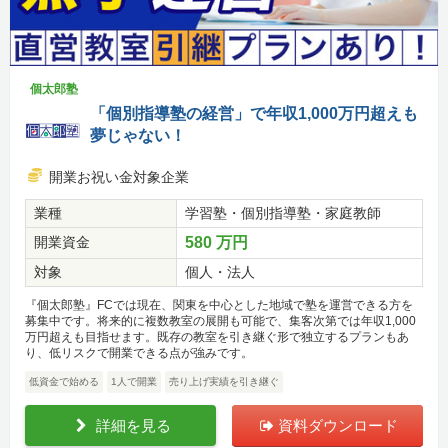
個太郎塾
「個別指導塾の経営」で年収1,000万円超えも
夢じゃない！
開業お祝い金対象企業
業種
学習塾・個別指導塾・家庭教師
開業資金
580 万円
対象
個人・法人
『個太郎塾』FCでは現在、関東を中心とした地域で塾を運営できる方を
募集中です。将来的に複数教室の展開も可能で、集客次第では年収1,000
万円超えも目指せます。既存の教室を引き継ぐ形で独立するプランもあ
り、低リスクで開業できる点が強みです。
低資金で始める
1人で開業
売り上げ実績を引き継ぐ
詳細を見る
資料ダウンロード