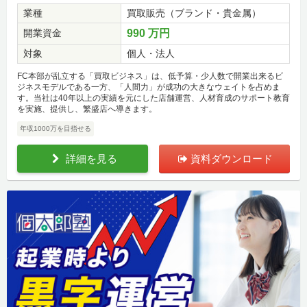
業種
買取販売（ブランド・貴金属）
開業資金
990 万円
対象
個人・法人
FC本部が乱立する「買取ビジネス」は、低予算・少人数で開業出来るビ
ジネスモデルである一方、「人間力」が成功の大きなウェイトを占めま
す。当社は40年以上の実績を元にした店舗運営、人材育成のサポート教育
を実施、提供し、繁盛店へ導きます。
年収1000万を目指せる
詳細を見る
資料ダウンロード