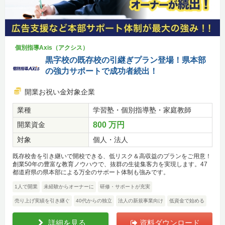
個別指導Axis（アクシス）
黒字校の既存校の引継ぎプラン登場！県本部
の強力サポートで成功者続出！
開業お祝い金対象企業
業種
学習塾・個別指導塾・家庭教師
開業資金
800 万円
対象
個人・法人
既存校舎を引き継いで開校できる、低リスク＆高収益のプランをご用意！
創業50年の豊富な教育ノウハウで、抜群の生徒集客力を実現します。47
都道府県の県本部による万全のサポート体制も強みです。
1人で開業
未経験からオーナーに
研修・サポートが充実
売り上げ実績を引き継ぐ
40代からの独立
法人の新規事業向け
低資金で始める
詳細を見る
資料ダウンロード