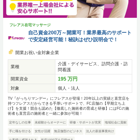
フレアス在宅マッサージ
自己資金200万～開業可！業界最高のサポート
で安定経営可能！秘訣はぜひ説明会で！
開業お祝い金対象企業
介護・デイサービス、訪問介護・訪
業種
問看護
開業資金
195 万円
対象
個人・法人
TV『がっちりマンデー』にフレアスが登場！20年以上の実績と直営店を
持つフレアスだからできる手厚いサポートで、FC店舗の【早期立ち上
げ】を支援！競合も認めた【徹底した施術者の育成と研修】にはFCの施
術者も直営店の施術者と一緒に参加が可能！
定年なしの仕事
未経験からオーナーに
研修・サポートが充実
地域社会に貢献
手に職を付ける
女性が活躍
無店舗型のビジネス
法人の新規事業向け
お客様に感謝される
年収1000万を目指せる