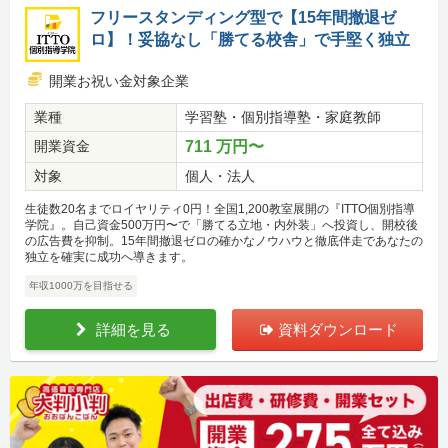
フリースタンディング型で【15年間撤退ゼ
ロ】！妥協なし「勝てる校舎」で手堅く独立
開業お祝い金対象企業
業種
学習塾・個別指導塾・家庭教師
開業資金
711 万円〜
対象
個人・法人
生徒数20名までロイヤリティ0円！全国1,200教室展開の『ITTO個別指導
学院』。自己資金500万円〜で「勝てる立地・内外装」へ投資し、開校後
の広告費を抑制。15年間撤退ゼロの確かなノウハウと徹底伴走であなたの
独立を確実に成功へ導きます。
年収1000万を目指せる
詳細を見る
資料ダウンロード