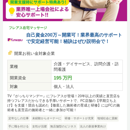
フレアス在宅マッサージ
自己資金200万～開業可！業界最高のサポート
で安定経営可能！秘訣はぜひ説明会で！
開業お祝い金対象企業
介護・デイサービス、訪問介護・訪
業種
問看護
開業資金
195 万円
対象
個人・法人
TV『がっちりマンデー』にフレアスが登場！20年以上の実績と直営店を
持つフレアスだからできる手厚いサポートで、FC店舗の【早期立ち上
げ】を支援！競合も認めた【徹底した施術者の育成と研修】にはFCの施
術者も直営店の施術者と一緒に参加が可能！
定年なしの仕事
未経験からオーナーに
研修・サポートが充実
地域社会に貢献
手に職を付ける
女性が活躍
無店舗型のビジネス
法人の新規事業向け