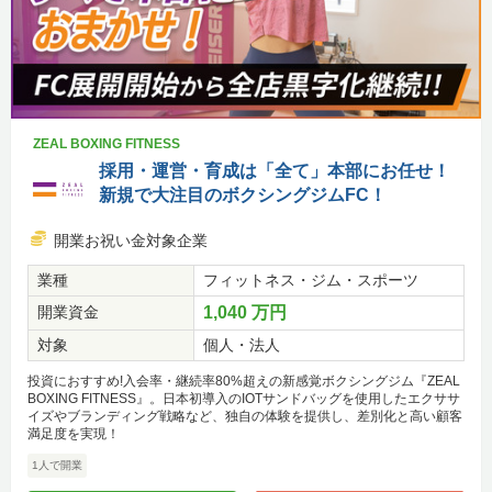
ZEAL BOXING FITNESS
採用・運営・育成は「全て」本部にお任せ！
新規で大注目のボクシングジムFC！
開業お祝い金対象企業
業種
フィットネス・ジム・スポーツ
開業資金
1,040 万円
対象
個人・法人
投資におすすめ!入会率・継続率80%超えの新感覚ボクシングジム『ZEAL
BOXING FITNESS』。日本初導入のIOTサンドバッグを使用したエクササ
イズやブランディング戦略など、独自の体験を提供し、差別化と高い顧客
満足度を実現！
1人で開業