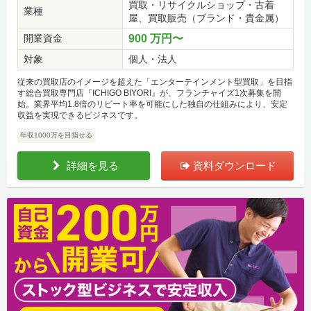
買取・リサイクルショップ・古着
業種
屋、買取販売（ブランド・貴金属）
開業資金
900 万円〜
対象
個人・法人
従来の買取店のイメージを超えた「エンターテインメント型買取」を目指
す総合買取専門店『ICHIGO BIYORI』が、フランチャイズ1次募集を開
始。業界平均1.8倍のリピート率を可能にした独自の仕組みにより、安定
収益を実現できるビジネスです。
年収1000万を目指せる
詳細を見る
資料ダウンロード