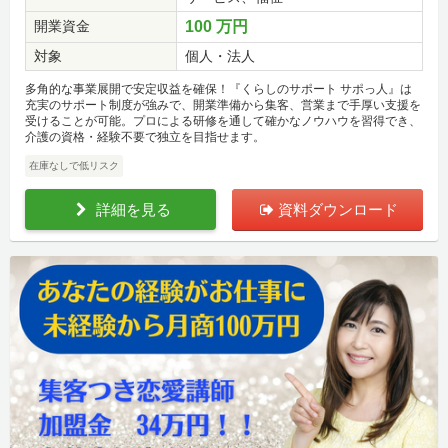
開業資金
100 万円
対象
個人・法人
多角的な事業展開で安定収益を確保！『くらしのサポート サポっ人』は
充実のサポート制度が強みで、開業準備から集客、営業まで手厚い支援を
受けることが可能。プロによる研修を通して確かなノウハウを習得でき、
介護の資格・経験不要で独立を目指せます。
在庫なしで低リスク
詳細を見る
資料ダウンロード