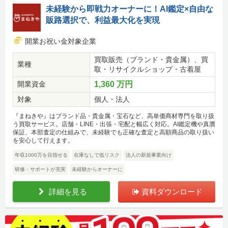
未経験から即戦力オーナーに！AI鑑定×自由な
販路選択で、利益最大化を実現
開業お祝い金対象企業
買取販売（ブランド・貴金属）、買
業種
取・リサイクルショップ・古着屋
開業資金
1,360 万円
対象
個人・法人
『まねきや』はブランド品・貴金属・宝石など、高単価商材専門を取り扱
う買取サービス。店舗・LINE・出張・宅配と幅広く対応。AI鑑定機や真贋
保証、本部査定の仕組みで、未経験でも正確な査定と高額商品の取り扱い
を安心して行えます。
年収1000万を目指せる
在庫なしで低リスク
法人の新規事業向け
研修・サポートが充実
未経験からオーナーに
詳細を見る
資料ダウンロード