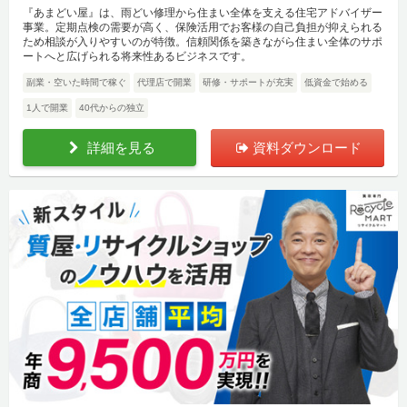
『あまどい屋』は、雨どい修理から住まい全体を支える住宅アドバイザー
事業。定期点検の需要が高く、保険活用でお客様の自己負担が抑えられる
ため相談が入りやすいのが特徴。信頼関係を築きながら住まい全体のサポ
ートへと広げられる将来性あるビジネスです。
副業・空いた時間で稼ぐ
代理店で開業
研修・サポートが充実
低資金で始める
1人で開業
40代からの独立
詳細を見る
資料ダウンロード