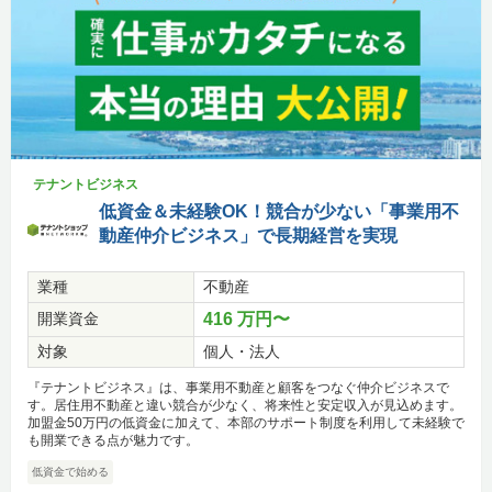
テナントビジネス
低資金＆未経験OK！競合が少ない「事業用不
動産仲介ビジネス」で長期経営を実現
業種
不動産
開業資金
416 万円〜
対象
個人・法人
『テナントビジネス』は、事業用不動産と顧客をつなぐ仲介ビジネスで
す。居住用不動産と違い競合が少なく、将来性と安定収入が見込めます。
加盟金50万円の低資金に加えて、本部のサポート制度を利用して未経験で
も開業できる点が魅力です。
低資金で始める