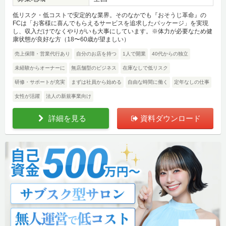
低リスク・低コストで安定的な業界。そのなかでも『おそうじ革命』の
FCは「お客様に喜んでもらえるサービスを追求したパッケージ」を実現
し、収入だけでなくやりがいも大事にしています。※体力が必要なため健
康状態が良好な方（18〜60歳が望ましい）
売上保障・営業代行あり
自分のお店を持つ
1人で開業
40代からの独立
未経験からオーナーに
無店舗型のビジネス
在庫なしで低リスク
研修・サポートが充実
まずは社員から始める
自由な時間に働く
定年なしの仕事
女性が活躍
法人の新規事業向け
詳細を見る
資料ダウンロード