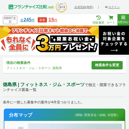
会員登録(無料)
|
ログイン
08/07
更
15
245
全
件
件
新着
新
MENU
閲覧履歴
カート
現在の検索条件
検索条件を変更
フィットネス・ジム・スポーツ, 徳島県
徳島県 | フィットネス・ジム・スポーツ
で独立・開業できるフラ
ンチャイズ募集一覧
条件に一致した募集中の案件が4件見つかりました。
分布マップ
（横軸: 開業資金 / 縦軸: 加盟数）
200