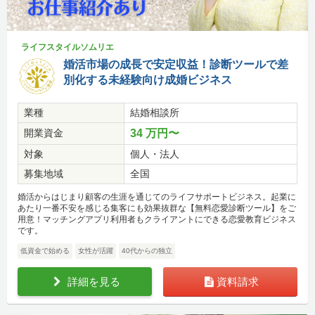
ライフスタイルソムリエ
婚活市場の成長で安定収益！診断ツールで差
別化する未経験向け成婚ビジネス
業種
結婚相談所
開業資金
34 万円〜
対象
個人・法人
募集地域
全国
婚活からはじまり顧客の生涯を通じてのライフサポートビジネス。起業に
あたり一番不安を感じる集客にも効果抜群な【無料恋愛診断ツール】をご
用意！マッチングアプリ利用者もクライアントにできる恋愛教育ビジネス
です。
低資金で始める
女性が活躍
40代からの独立
詳細を見る
資料請求