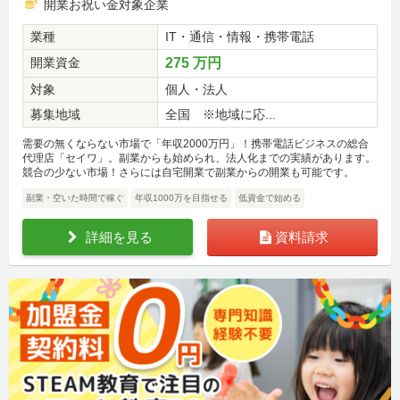
開業お祝い金対象企業
業種
IT・通信・情報・携帯電話
開業資金
275 万円
対象
個人・法人
募集地域
全国 ※地域に応...
需要の無くならない市場で「年収2000万円」！携帯電話ビジネスの総合
代理店「セイワ」。副業からも始められ、法人化までの実績があります。
競合の少ない市場！さらには自宅開業で副業からの開業も可能です。
副業・空いた時間で稼ぐ
年収1000万を目指せる
低資金で始める
詳細を見る
資料請求