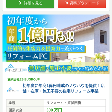
詳細を見る
資料ダウンロード
株式会社EBISUGROUP
初年度に年商1億円達成のノウハウを提供！店
舗・在庫・施工不要の住宅リフォーム事業
業種
リフォーム・原状回復
開業資金
300 万円