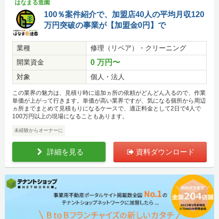
はなまる造園
100％案件紹介で、加盟店40人の平均月収120
万円突破の事業が【加盟金0円】で
業種
修理（リペア）・クリーニング
開業資金
0 万円〜
対象
個人・法人
この業界の魅力は、見積り時に追加ヵ所の依頼がどんどん入るので、作業
単価が上がって行きます。単価が高い業界ですが、気になる個所から周辺
ヵ所までまとめて見積もりになるケースで、適正料金として2日で4人で
100万円以上の現場になることもあります。
未経験からオーナーに
詳細を見る
資料ダウンロード