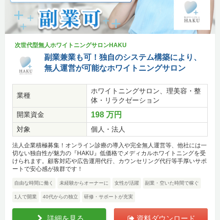
次世代型無人ホワイトニングサロンHAKU
副業兼業も可！独自のシステム構築により、
無人運営が可能なホワイトニングサロン
ホワイトニングサロン、理美容・整
業種
体・リラクゼーション
開業資金
198 万円
対象
個人・法人
法人企業積極募集！オンライン診療の導入や完全無人運営等、他社には一
切ない独自性が魅力の『HAKU』低価格でメディカルホワイトニングを受
けられます。顧客対応や広告運用代行、カウンセリング代行等手厚いサポ
ートで安心感が抜群です！
自由な時間に働く
未経験からオーナーに
女性が活躍
副業・空いた時間で稼ぐ
1人で開業
40代からの独立
研修・サポートが充実
詳細を見る
資料ダウンロード