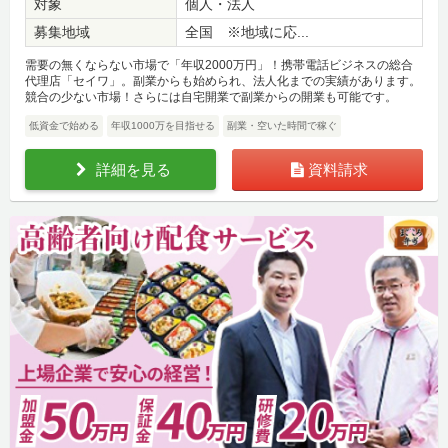
対象
個人・法人
募集地域
全国 ※地域に応...
需要の無くならない市場で「年収2000万円」！携帯電話ビジネスの総合
代理店「セイワ」。副業からも始められ、法人化までの実績があります。
競合の少ない市場！さらには自宅開業で副業からの開業も可能です。
低資金で始める
年収1000万を目指せる
副業・空いた時間で稼ぐ
詳細を見る
資料請求