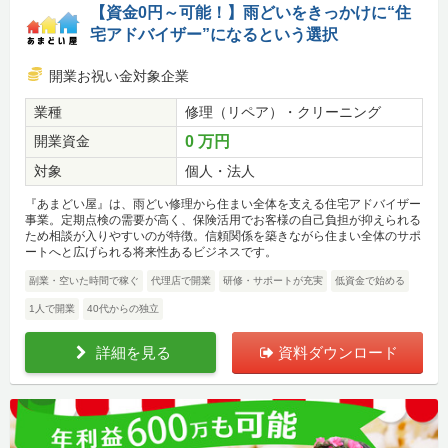
【資金0円～可能！】雨どいをきっかけに“住
宅アドバイザー”になるという選択
開業お祝い金対象企業
業種
修理（リペア）・クリーニング
開業資金
0 万円
対象
個人・法人
『あまどい屋』は、雨どい修理から住まい全体を支える住宅アドバイザー
事業。定期点検の需要が高く、保険活用でお客様の自己負担が抑えられる
ため相談が入りやすいのが特徴。信頼関係を築きながら住まい全体のサポ
ートへと広げられる将来性あるビジネスです。
副業・空いた時間で稼ぐ
代理店で開業
研修・サポートが充実
低資金で始める
1人で開業
40代からの独立
詳細を見る
資料ダウンロード