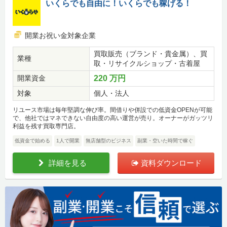
いくらでも自由に！いくらでも稼げる！
開業お祝い金対象企業
買取販売（ブランド・貴金属）、買
業種
取・リサイクルショップ・古着屋
開業資金
220 万円
対象
個人・法人
リユース市場は毎年堅調な伸び率。間借りや併設での低資金OPENが可能
で、他社ではマネできない自由度の高い運営が売り。オーナーがガッツリ
利益を残す買取専門店。
低資金で始める
1人で開業
無店舗型のビジネス
副業・空いた時間で稼ぐ
詳細を見る
資料ダウンロード