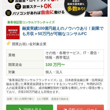
集客保証型コンサルフランチャイズ
融資実績100億円超えのノウハウあり！副業で
も月収＋50万円が可能なコンサルFC
開業お祝い金対象企業
その他・各種サービス、IT・通信・
業種
情報・携帯電話
開業資金
100 万円〜
対象
個人・法人
『集客保証型コンサルフランチャイズ』は、日本政策金融公庫・信用保証
協会を通じた事業資金調達をサポートするコンサルFCです。年間約20万
人の起業需要を背景に、成功報酬型契約で顧客を獲得しやすい環境が整っ
ており、月収100万円超えも目指せます。
副業・空いた時間で稼ぐ
1人で開業
低資金で始める
詳細を見る
資料ダウンロード