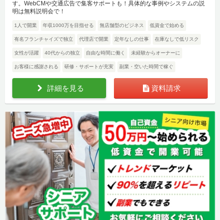
す。WebCMや交通広告で集客サポートも！具体的な事例やシステムの説
明は無料説明会で！
1人で開業
年収1000万を目指せる
無店舗型のビジネス
低資金で始める
有名フランチャイズで独立
代理店で開業
定年なしの仕事
在庫なしで低リスク
女性が活躍
40代からの独立
自由な時間に働く
未経験からオーナーに
お客様に感謝される
研修・サポートが充実
副業・空いた時間で稼ぐ
詳細を見る
資料請求