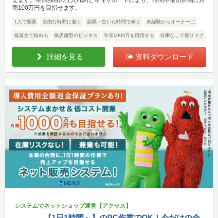
えます。本部独自の仕入れ網と専任サポートにより、時間や場所自由に月
商100万円を目指せます。
1人で開業
自由な時間に働く
副業・空いた時間で稼ぐ
未経験からオーナーに
低資金で始める
無店舗型のビジネス
年収1000万を目指せる
在庫なしで低リスク
詳細を見る
資料ダウンロード
システムでネットショップ運営【アクセス】
【1日1時間～】のPC作業でOK！今だけの全