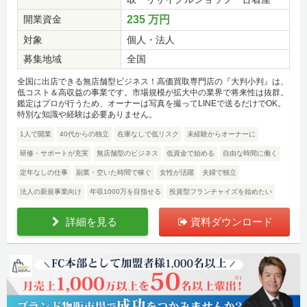
開業資金
235 万円
対象
個人・法人
募集地域
全国
全国に出店できる無店舗型ビジネス！高価買取専門店の『大判小判』は、
低コスト＆高収益の事業です。市場規模が拡大中の業界で将来性は抜群。
鑑定はプロが行うため、オーナーは写真を撮ってLINEで送るだけでOK。
特別な知識や経験は必要ありません。
1人で開業
40代からの独立
在庫なしで低リスク
未経験からオーナーに
研修・サポートが充実
無店舗型のビジネス
低資金で始める
自由な時間に働く
定年なしの仕事
副業・空いた時間で稼ぐ
女性が活躍
夫婦で独立
法人の新規事業向け
年収1000万を目指せる
投資型フランチャイズを始めたい
詳細を見る
資料ダウンロード