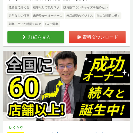
低資金で始める
在庫なしで低リスク
投資型フランチャイズを始めたい
定年なしの仕事
未経験からオーナーに
無店舗型のビジネス
自由な時間に働く
副業・空いた時間で稼ぐ
1人で開業
詳細を見る
資料ダウンロード
いくらや