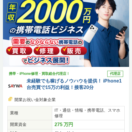
携帯・iPhone修理・買取総合代理店！
代理店
未経験でも稼げるノウハウを提供！ iPhone1
台売買で15万の利益！接客20分
開業お祝い金対象企業
IT・通信・情報・携帯電話、スマホ
業種
修理
開業資金
275 万円