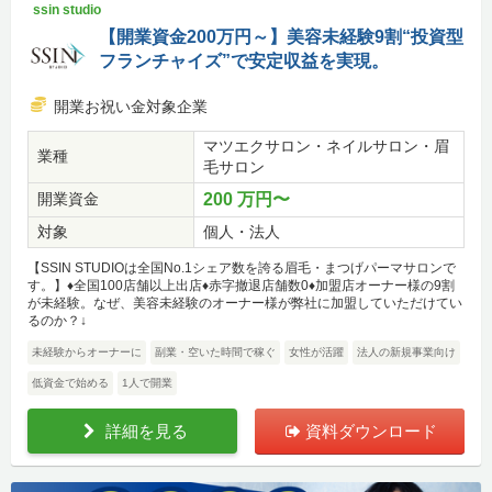
ssin studio
【開業資金200万円～】美容未経験9割“投資型
フランチャイズ”で安定収益を実現。
開業お祝い金対象企業
マツエクサロン・ネイルサロン・眉
業種
毛サロン
開業資金
200 万円〜
対象
個人・法人
【SSIN STUDIOは全国No.1シェア数を誇る眉毛・まつげパーマサロンで
す。】♦全国100店舗以上出店♦赤字撤退店舗数0♦加盟店オーナー様の9割
が未経験。なぜ、美容未経験のオーナー様が弊社に加盟していただけてい
るのか？↓
未経験からオーナーに
副業・空いた時間で稼ぐ
女性が活躍
法人の新規事業向け
低資金で始める
1人で開業
詳細を見る
資料ダウンロード