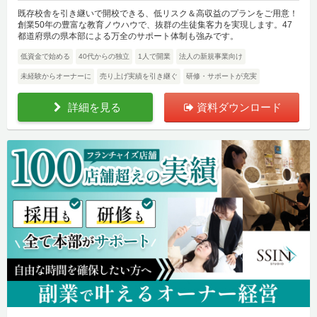
既存校舎を引き継いで開校できる、低リスク＆高収益のプランをご用意！
創業50年の豊富な教育ノウハウで、抜群の生徒集客力を実現します。47
都道府県の県本部による万全のサポート体制も強みです。
低資金で始める
40代からの独立
1人で開業
法人の新規事業向け
未経験からオーナーに
売り上げ実績を引き継ぐ
研修・サポートが充実
詳細を見る
資料ダウンロード