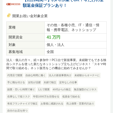
額返金保証プランあり！
開業お祝い金対象企業
その他・各種小売、IT・通信・情
業種
報・携帯電話、ネットショップ
開業資金
41 万円
対象
個人・法人
募集地域
全国
法人・個人の方々、続々参加中！PC1台で新規事業。未経験でもできる独
自システムを使った新たなネットショップ立ち上げビジネス！「スキマ時
間で取り組める」ネット販売をこの機会に始めてみませんか？
代理店で開業
自由な時間に働く
法人の新規事業向け
未経験からオーナーに
手に職を付ける
女性が活躍
夫婦で独立
定年なしの仕事
副業・空いた時間で稼ぐ
1人で開業
40代からの独立
無店舗型のビジネス
在庫なしで低リスク
年収1000万を目指せる
低資金で始める
有名フランチャイズで独立
お客様に感謝される
売上保障・営業代行あり
自分のお店を持つ