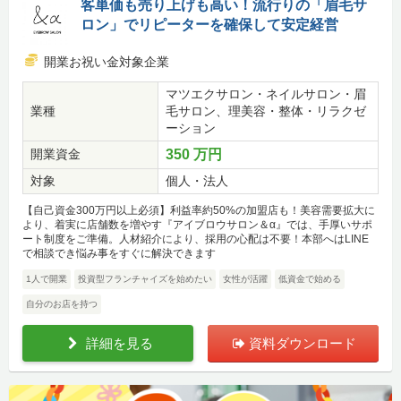
客単価も売り上げも高い！流行りの「眉毛サ
ロン」でリピーターを確保して安定経営
開業お祝い金対象企業
マツエクサロン・ネイルサロン・眉
業種
毛サロン、理美容・整体・リラクゼ
ーション
開業資金
350 万円
対象
個人・法人
【自己資金300万円以上必須】利益率約50%の加盟店も！美容需要拡大に
より、着実に店舗数を増やす『アイブロウサロン＆α』では、手厚いサポ
ート制度をご準備。人材紹介により、採用の心配は不要！本部へはLINE
で相談でき悩み事をすぐに解決できます
1人で開業
投資型フランチャイズを始めたい
女性が活躍
低資金で始める
自分のお店を持つ
詳細を見る
資料ダウンロード