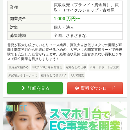
買取販売（ブランド・貴金属）、買
業種
取・リサイクルショップ・古着屋
開業資金
1,000 万円〜
対象
個人・法人
募集地域
全国、さまざまな...
需要が拡大し続けているリユース業界。買取大吉は低リスクでの開業が可
能！開業初月から軌道に乗せるための、大吉だけの開業支援サービで未経
験でも安定した経営が行えます。経験値や景気に左右されない買取ビジネ
スで独立開業を目指しましょう！
低資金で始める
年収1000万を目指せる
定年なしの仕事
研修・サポートが充実
未経験からオーナーに
在庫なしで低リスク
1人で開業
詳細を見る
資料ダウンロード