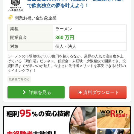
で飲食独立の夢を叶えよう！
開業お祝い金対象企業
業種
ラーメン
開業資金
360 万円
対象
個人・法人
ラーメンの市場規模が5000億円を超えるなか、業界の人気と注目度を上
げている「鶏白湯」ビジネス。低資金・未経験・少数精鋭で開業でき、投
資回収までが早いのが魅力。今まさに先行者メリットを享受できる絶好の
タイミングです！
低資金で始める
詳細を見る
資料ダウンロード