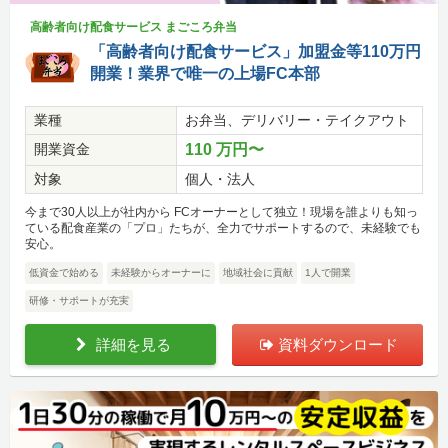
高齢者向け配食サービス まごころ弁当
「高齢者向け配食サービス」加盟金等110万円
開業！業界で唯一の上場FC本部
業種
お弁当、デリバリー・テイクアウト
開業資金
110 万円〜
対象
個人・法人
今まで30人以上が社内から FCオーナーとして独立！現場を誰よりも知っ
ている配食産業の「プロ」たちが、全力でサポートするので、未経験でも
安心。
低資金で始める
未経験からオーナーに
地域社会に貢献
1人で開業
研修・サポートが充実
詳細を見る
資料ダウンロード