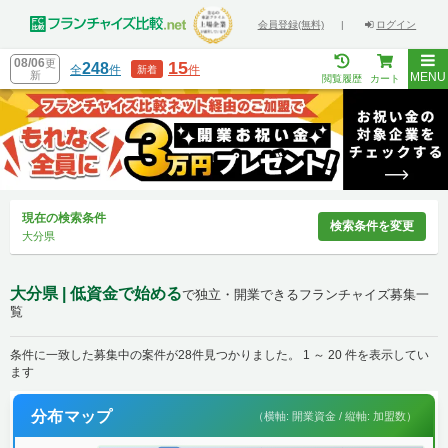
会員登録(無料)
|
ログイン
08/06
更
15
248
全
件
件
新着
新
MENU
閲覧履歴
カート
現在の検索条件
検索条件を変更
大分県
大分県 | 低資金で始める
で独立・開業できるフランチャイズ募集一
覧
条件に一致した募集中の案件が28件見つかりました。 1 ～ 20 件を表示してい
ます
分布マップ
（横軸: 開業資金 / 縦軸: 加盟数）