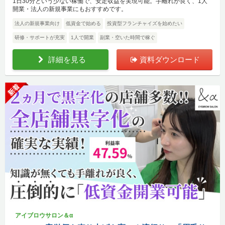
1日30分という少ない稼働で、安定収益を実現可能。手離れが良く、1人
開業・法人の新規事業にもおすすめです。
法人の新規事業向け
低資金で始める
投資型フランチャイズを始めたい
研修・サポートが充実
1人で開業
副業・空いた時間で稼ぐ
詳細を見る
資料ダウンロード
新着
アイブロウサロン＆α