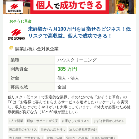
おそうじ革命
未経験から月100万円を目指せるビジネス！低
リスクで高収益。個人で成功できる！
開業お祝い金対象企業
業種
ハウスクリーニング
開業資金
385 万円
対象
個人・法人
募集地域
全国
低リスク・低コストで安定的な業界。そのなかでも『おそうじ革命』の
FCは「お客様に喜んでもらえるサービスを追求したパッケージ」を実現
し、収入だけでなくやりがいも大事にしています。※体力が必要なため健
康状態が良好な方（18〜60歳が望ましい）
1人で開業
研修・サポートが充実
在庫なしで低リスク
まずは社員から始める
無店舗型のビジネス
自分のお店を持つ
法人の新規事業向け
売上保障・営業代行あり
女性が活躍
定年なしの仕事
自由な時間に働く