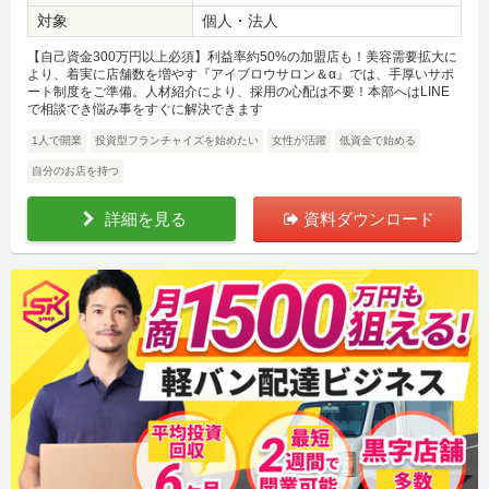
対象
個人・法人
【自己資金300万円以上必須】利益率約50%の加盟店も！美容需要拡大に
より、着実に店舗数を増やす『アイブロウサロン＆α』では、手厚いサポ
ート制度をご準備。人材紹介により、採用の心配は不要！本部へはLINE
で相談でき悩み事をすぐに解決できます
1人で開業
投資型フランチャイズを始めたい
女性が活躍
低資金で始める
自分のお店を持つ
詳細を見る
資料ダウンロード