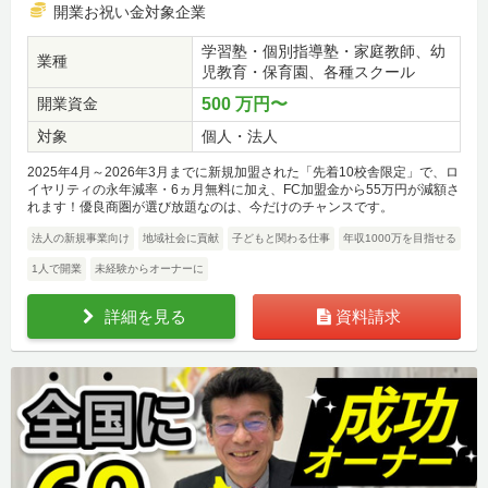
開業お祝い金対象企業
学習塾・個別指導塾・家庭教師、幼
業種
児教育・保育園、各種スクール
開業資金
500 万円〜
対象
個人・法人
2025年4月～2026年3月までに新規加盟された「先着10校舎限定」で、ロ
イヤリティの永年減率・6ヵ月無料に加え、FC加盟金から55万円が減額さ
れます！優良商圏が選び放題なのは、今だけのチャンスです。
法人の新規事業向け
地域社会に貢献
子どもと関わる仕事
年収1000万を目指せる
1人で開業
未経験からオーナーに
詳細を見る
資料請求