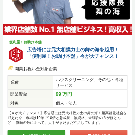
便利屋！お助け本舗
広告塔には元大相撲力士の舞の海を起用！
「便利屋！お助け本舗」今が大チャンス！
開業お祝い金対象企業
ハウスクリーニング、その他・各種
業種
サービス
開業資金
99 万円
対象
個人・法人
【今が大チャンス！】広告塔には元大相撲力士の舞の海！超高齢化社会を
迎えた今、市場は10年で10倍と急成長。無資格、未経験の方がほとん
ど！ 依頼の数に比べて、人手がまだまだ不足しています。