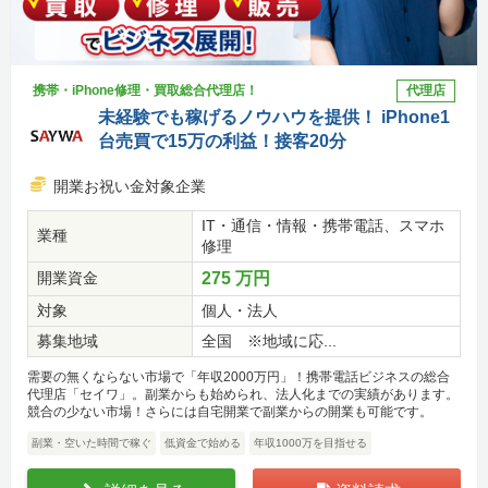
携帯・iPhone修理・買取総合代理店！
代理店
未経験でも稼げるノウハウを提供！ iPhone1
台売買で15万の利益！接客20分
開業お祝い金対象企業
IT・通信・情報・携帯電話、スマホ
業種
修理
開業資金
275 万円
対象
個人・法人
募集地域
全国 ※地域に応...
需要の無くならない市場で「年収2000万円」！携帯電話ビジネスの総合
代理店「セイワ」。副業からも始められ、法人化までの実績があります。
競合の少ない市場！さらには自宅開業で副業からの開業も可能です。
副業・空いた時間で稼ぐ
低資金で始める
年収1000万を目指せる