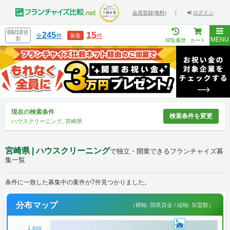
会員登録(無料)
|
ログイン
08/10
更
15
245
全
件
件
新着
新
MENU
閲覧履歴
カート
現在の検索条件
検索条件を変更
ハウスクリーニング, 宮崎県
宮崎県 | ハウスクリーニング
で独立・開業できるフランチャイズ募
集一覧
条件に一致した募集中の案件が7件見つかりました。
分布マップ
（横軸: 開業資金 / 縦軸: 加盟数）
1,800