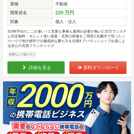
業種
不動産
開業資金
220 万円
対象
個人・法人
SUMiTASのここが凄い！1.営業も事務も雇用の必要が無い2.10万でシステ
ム完全無料・タレント使い放題・充実の研修をご用意3.札幌市で培ったノ
ウハウで地方都市での徹底的な勝ち方を伝授4.アパマンショップ出資によ
る安心の売買フランチャイズ
在庫なしで低リスク
詳細を見る
資料ダウンロード