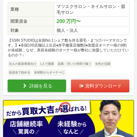
マツエクサロン・ネイルサロン・眉
業種
毛サロン
開業資金
200 万円〜
対象
個人・法人
【SSIN STUDIOは全国No.1シェア数を誇る眉毛・まつげパーマサロンで
す。】♦全国100店舗以上出店♦赤字撤退店舗数0♦加盟店オーナー様の9割
が未経験。なぜ、美容未経験のオーナー様が弊社に加盟していただけてい
るのか？↓
法人の新規事業向け
1人で開業
副業・空いた時間で稼ぐ
女性が活躍
低資金で始める
未経験からオーナーに
詳細を見る
資料ダウンロード