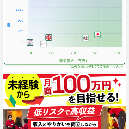
1,350
900
加盟数
450
0
0
125
250
375
500
開業資金（万円）
*正確な値は資料にてご確認ください。