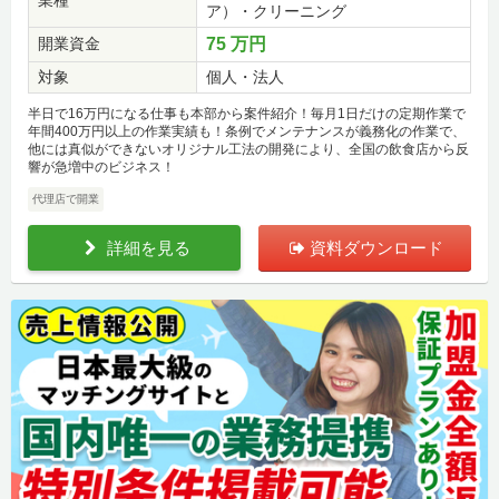
ア）・クリーニング
開業資金
75 万円
対象
個人・法人
半日で16万円になる仕事も本部から案件紹介！毎月1日だけの定期作業で
年間400万円以上の作業実績も！条例でメンテナンスが義務化の作業で、
他には真似ができないオリジナル工法の開発により、全国の飲食店から反
響が急増中のビジネス！
代理店で開業
詳細を見る
資料ダウンロード