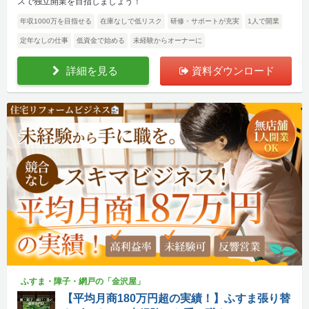
スで独立開業を目指しましょう！
年収1000万を目指せる
在庫なしで低リスク
研修・サポートが充実
1人で開業
定年なしの仕事
低資金で始める
未経験からオーナーに
詳細を見る
資料ダウンロード
ふすま・障子・網戸の「金沢屋」
【平均月商180万円超の実績！】ふすま張り替