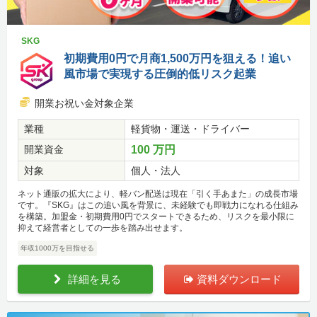
SKG
初期費用0円で月商1,500万円を狙える！追い
風市場で実現する圧倒的低リスク起業
開業お祝い金対象企業
業種
軽貨物・運送・ドライバー
開業資金
100 万円
対象
個人・法人
ネット通販の拡大により、軽バン配送は現在「引く手あまた」の成長市場
です。『SKG』はこの追い風を背景に、未経験でも即戦力になれる仕組み
を構築。加盟金・初期費用0円でスタートできるため、リスクを最小限に
抑えて経営者としての一歩を踏み出せます。
年収1000万を目指せる
詳細を見る
資料ダウンロード