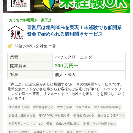
おうちの御用聞き 家工房
直営店は粗利85%を実現！未経験でも低開業
資金で始められる御用聞きサービス
開業お祝い金対象企業
業種
ハウスクリーニング
開業資金
300 万円〜
対象
個人・法人
『家工房』は金沢屋が新たに展開する“おうちの御用聞きサービス”です。
電球交換のような小さな事からお客様のご自宅にお伺いし、ハウスクリー
ニングや庭木の剪定、リフォームまで、地域のお困りごとを解決していく
お仕事です。
地域社会に貢献
手に職を付ける
女性が活躍
夫婦で独立
法人の新規事業向け
お客様に感謝される
年収1000万を目指せる
低資金で始める
在庫なしで低リスク
無店舗型のビジネス
1人で開業
自由な時間に働く
副業・空いた時間で稼ぐ
40代からの独立
未経験からオーナーに
研修・サポートが充実