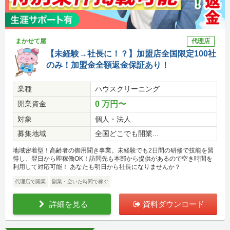
まかせて屋
代理店
【未経験→社長に！？】加盟店全国限定100社
のみ！加盟金全額返金保証あり！
業種
ハウスクリーニング
開業資金
0 万円〜
対象
個人・法人
募集地域
全国どこでも開業...
地域密着型！高齢者の御用聞き事業。未経験でも2日間の研修で技能を習
得し、翌日から即稼働OK！訪問先も本部から提供があるので空き時間を
利用して対応可能！ あなたも明日から社長になりませんか？
代理店で開業
副業・空いた時間で稼ぐ
詳細を見る
資料ダウンロード