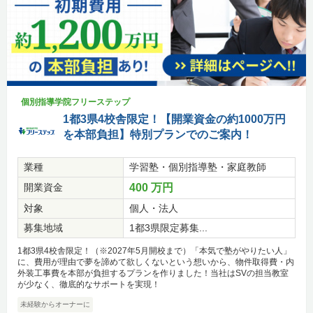
個別指導学院フリーステップ
1都3県4校舎限定！【開業資金の約1000万円
を本部負担】特別プランでのご案内！
業種
学習塾・個別指導塾・家庭教師
開業資金
400 万円
対象
個人・法人
募集地域
1都3県限定募集...
1都3県4校舎限定！（※2027年5月開校まで）「本気で塾がやりたい人」
に、費用が理由で夢を諦めて欲しくないという想いから、物件取得費・内
外装工事費を本部が負担するプランを作りました！当社はSVの担当教室
が少なく、徹底的なサポートを実現！
未経験からオーナーに