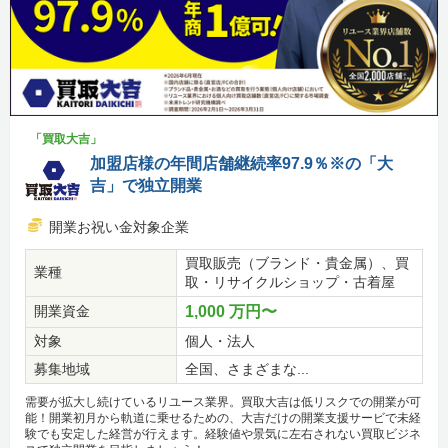
「買取大吉」
加盟店様の年間店舗継続率97.9％※の「大
吉」で独立開業
開業お祝い金対象企業
買取販売（ブランド・貴金属）、買
業種
取・リサイクルショップ・古着屋
開業資金
1,000 万円〜
対象
個人・法人
募集地域
全国、さまざまな...
需要が拡大し続けているリユース業界。買取大吉は低リスクでの開業が可
能！開業初月から軌道に乗せるための、大吉だけの開業支援サービで未経
験でも安定した経営が行えます。経験値や景気に左右されない買取ビジネ