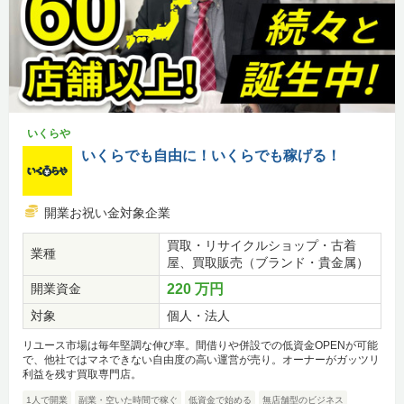
いくらや
いくらでも自由に！いくらでも稼げる！
開業お祝い金対象企業
買取・リサイクルショップ・古着
業種
屋、買取販売（ブランド・貴金属）
開業資金
220 万円
対象
個人・法人
リユース市場は毎年堅調な伸び率。間借りや併設での低資金OPENが可能
で、他社ではマネできない自由度の高い運営が売り。オーナーがガッツリ
利益を残す買取専門店。
1人で開業
副業・空いた時間で稼ぐ
低資金で始める
無店舗型のビジネス