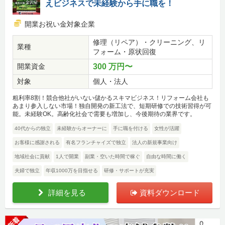
えビジネスで未経験から手に職を！
開業お祝い金対象企業
修理（リペア）・クリーニング、リ
業種
フォーム・原状回復
開業資金
300 万円〜
対象
個人・法人
粗利率8割！競合他社がいない儲かるスキマビジネス！リフォーム会社も
あまり参入しない市場！独自開発の新工法で、短期研修での技術習得が可
能。未経験OK。高齢化社会で需要も増加し、今後期待の業界です。
40代からの独立
未経験からオーナーに
手に職を付ける
女性が活躍
お客様に感謝される
有名フランチャイズで独立
法人の新規事業向け
地域社会に貢献
1人で開業
副業・空いた時間で稼ぐ
自由な時間に働く
夫婦で独立
年収1000万を目指せる
研修・サポートが充実
詳細を見る
資料ダウンロード
新着