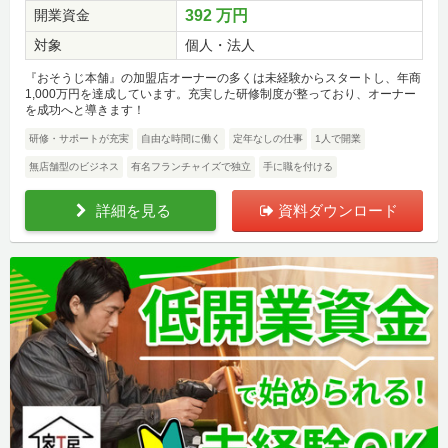
開業資金
392 万円
対象
個人・法人
『おそうじ本舗』の加盟店オーナーの多くは未経験からスタートし、年商
1,000万円を達成しています。充実した研修制度が整っており、オーナー
を成功へと導きます！
研修・サポートが充実
自由な時間に働く
定年なしの仕事
1人で開業
無店舗型のビジネス
有名フランチャイズで独立
手に職を付ける
詳細を見る
資料ダウンロード