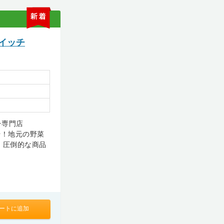
新
着
イッチ
チ専門店
始！地元の野菜
、圧倒的な商品
ートに追加