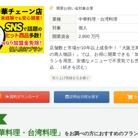
開業お祝い金対象企業
業種
中華料理・台湾料理
対象
個人
開業資金
2,800 万円
店舗数と市場が10年以上成長中！『大阪王
の商人物語）』では、お得に開業できる「
ランを用意。安価なメニューで不景気でも
込...
（続きを読む）
売り上げ実績を引き継ぐ
カ
資料ダウンロード
説明会日程を探す
華料理・台湾料理」
をお調べの方におすすめのフラン