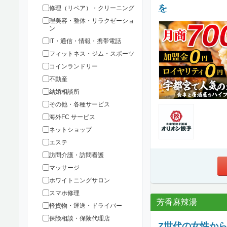
を
修理（リペア）・クリーニング
理美容・整体・リラクゼーショ
ン
IT・通信・情報・携帯電話
フィットネス・ジム・スポーツ
コインランドリー
不動産
結婚相談所
その他・各種サービス
海外FC サービス
ネットショップ
エステ
訪問介護・訪問看護
マッサージ
ホワイトニングサロン
スマホ修理
芳香麻辣湯
軽貨物・運送・ドライバー
保険相談・保険代理店
Z世代の女性か