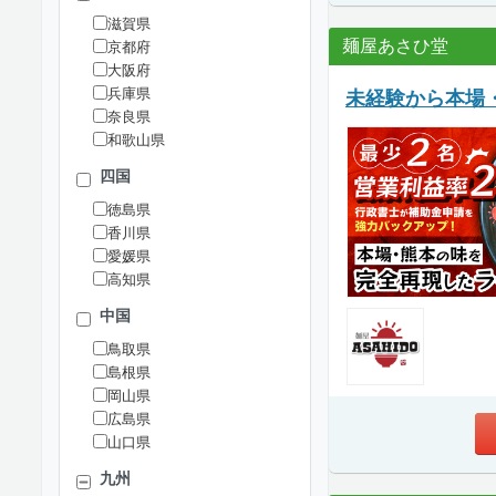
滋賀県
麺屋あさひ堂
京都府
大阪府
兵庫県
未経験から本場
奈良県
和歌山県
四国
徳島県
香川県
愛媛県
高知県
中国
鳥取県
島根県
岡山県
広島県
山口県
九州