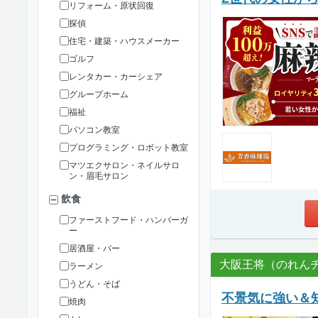
リフォーム・原状回復
探偵
住宅・建築・ハウスメーカー
ゴルフ
レンタカー・カーシェア
グループホーム
福祉
パソコン教室
プログラミング・ロボット教室
マツエクサロン・ネイルサロ
ン・眉毛サロン
飲食
ファーストフード・ハンバーガ
ー
居酒屋・バー
大阪王将（のれん
ラーメン
うどん・そば
不景気に強い＆
焼肉