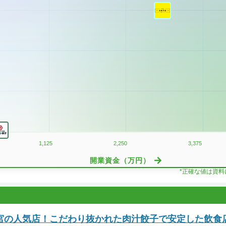
1,125
2,250
3,375
開業資金（万円）
*正確な値は資
宮の人気店！こだわり抜かれた肉汁餃子で安定した飲食