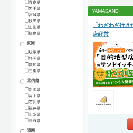
青森県
岩手県
YAMASAND
宮城県
秋田県
「わざわざ行き
山形県
店経営
福島県
東海
岐阜県
静岡県
愛知県
三重県
北信越
新潟県
富山県
石川県
福井県
山梨県
長野県
関西