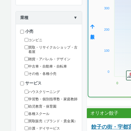
300
業種
▼
200
小売
加盟数
コンビニ
買取・リサイクルショップ・古
100
着屋
雑貨・アパレル・デザイン
中古車・自動車・自転車
0
その他・各種小売
サービス
0
ハウスクリーニング
学習塾・個別指導塾・家庭教師
幼児教育・保育園
オリオン餃子
各種スクール
買取販売（ブランド・貴金属）
餃子の街・宇都
介護・デイサービス