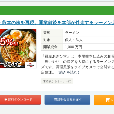
・熊本の味を再現。開業前後を本部が伴走するラーメン店
業種
ラーメン
対象
個人・法人
開業資金
1,000 万円
『麺屋あさひ堂』は、本場熊本仕込みの豚
「思いやり」の接客を大切にするラーメン
ズです。調理風景をライブカメラで公開す
店舗運...
（続きを読む）
未経験からオーナーに
カ
資料ダウンロード
説明会日程を探す