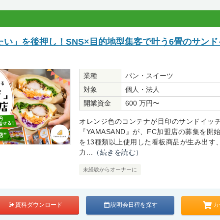
たい」を後押し！SNS×目的地型集客で叶う6畳のサンド
業種
パン・スイーツ
対象
個人・法人
開業資金
600 万円〜
オレンジ色のコンテナが目印のサンドイッ
『YAMASAND』が、FC加盟店の募集を開
を13種類以上使用した看板商品が生み出す
力...
（続きを読む）
未経験からオーナーに
カ
資料ダウンロード
説明会日程を探す