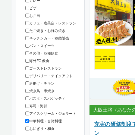
カレー
ピザ
お弁当
カフェ・喫茶店・レストラン
たこ焼き・お好み焼き
キッチンカー・移動販売
パン・スイーツ
その他・各種飲食
海外FC 飲食
ゴーストレストラン
デリバリー・テイクアウト
唐揚げ・チキン
焼き鳥・串焼き
パスタ・スパゲッティ
寿司・海鮮
大阪王将（あなた
アイスクリーム・ジェラート
中華料理・台湾料理
充実の研修制度
おにぎり・和食
ン