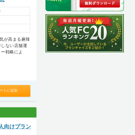
ン
気が高まる麻辣
存しない店舗運
リー戦略によ
ートに追加
人向けプラン