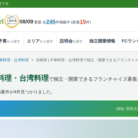
覧です。
08/09
245
15
更新
全
件掲載中
(
新着
件
)
予算
エリア
説明会
独立開業情報
FCラン
から探す
から探す
を探す
華料理・台湾料理
宮崎県 | 中華料理・台湾料理で独立・開業できるフランチャ
華料理・台湾料理
で独立・開業できるフランチャイズ募集
の案件が4件見つかりました。
（横軸: 開業資金