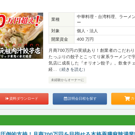
中華料理・台湾料理、ラーメ
業種
ー
対象
個人・法人
開業資金
400 万円
月商700万円の実績あり！創業者のこだわ
たっぷりの餃子とこってり家系ラーメンで
気店に成長した『オリオン餃子』。飲食チ
経...
（続きを読む）
未経験からオーナーに
カ
資料ダウンロード
説明会日程を探す
ら圧倒的支持！月商700万円を目指せる本格薬膳麻辣湯業