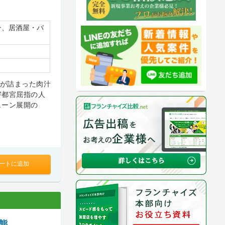
ン、居酒屋・バ
りが詰まった肉汁
宇都宮屈指の人
ェーン展開の
ートに追加
態