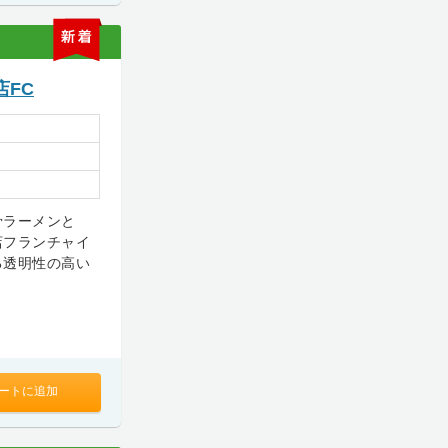
新
着
FC
骨ラーメンと
店フランチャイ
る透明性の高い
ートに追加