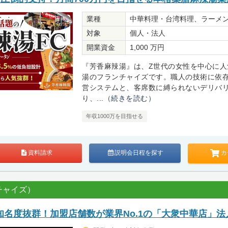
業種
中華料理・台湾料理、ラーメ
対象
個人・法人
開業資金
1,000 万円
『芳香麻辣湯』は、Z世代の女性を中心に人
湯のフランチャイズです。職人の技術に依
営システムと、客席数に縛られないデリバ
り、...
（続きを読む）
年収1000万を目指せる
カ
資料請求
説明会日程を探す
チャイズ）
知名度抜群！加盟店舗数が業界No.1の「大衆中華店」法