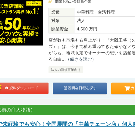
開業お祝い金対象企業
業種
中華料理・台湾料理
対象
法人
開業資金
4,500 万円
店舗数も市場も右肩上がり！『大阪王将（
ズ）』は、今まで積み重ねてきた確かなノ
がらも、地域限定でオーナーの想いを店舗
る自由...
（続きを読む）
法人の新規事業向け
カ
資料ダウンロード
説明会日程を探す
の街の商人物語）
で未経験でも安心！全国展開の「中華チェーン店」個人