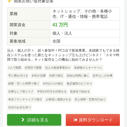
開業お祝い金対象企業
ネットショップ、その他・各種小
業種
売、IT・通信・情報・携帯電話
開業資金
41 万円
対象
個人・法人
募集地域
全国
法人・個人の方々、続々参加中！PC1台で新規事業。未経験でもできる独
自システムを使った新たなネットショップ立ち上げビジネス！「スキマ時
間で取り組める」ネット販売をこの機会に始めてみませんか？
1人で開業
代理店で開業
法人の新規事業向け
未経験からオーナーに
手に職を付ける
女性が活躍
夫婦で独立
自由な時間に働く
定年なしの仕事
副業・空いた時間で稼ぐ
40代からの独立
無店舗型のビジネス
在庫なしで低リスク
年収1000万を目指せる
低資金で始める
有名フランチャイズで独立
お客様に感謝される
売上保障・営業代行あり
自分のお店を持つ
詳細を見る
資料ダウンロード