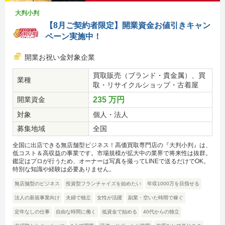
大判小判
【8月ご契約者限定】開業資金お値引きキャン
ペーン実施中！
開業お祝い金対象企業
買取販売（ブランド・貴金属）、買
業種
取・リサイクルショップ・古着屋
開業資金
235 万円
対象
個人・法人
募集地域
全国
全国に出店できる無店舗型ビジネス！高価買取専門店の『大判小判』は、
低コスト＆高収益の事業です。市場規模が拡大中の業界で将来性は抜群。
鑑定はプロが行うため、オーナーは写真を撮ってLINEで送るだけでOK。
特別な知識や経験は必要ありません。
無店舗型のビジネス
投資型フランチャイズを始めたい
年収1000万を目指せる
法人の新規事業向け
夫婦で独立
女性が活躍
副業・空いた時間で稼ぐ
定年なしの仕事
自由な時間に働く
低資金で始める
40代からの独立