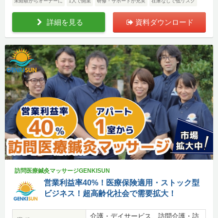
未経験からオーナーに
1人で開業
研修・サポートが充実
在庫なしで低リスク
詳細を見る
資料ダウンロード
訪問医療鍼灸マッサージGENKISUN
営業利益率40%！医療保険適用・ストック型
ビジネス！超高齢化社会で需要拡大！
介護・デイサービス、訪問介護・訪