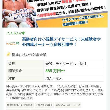
だんらんの家
高齢者向け小規模デイサービス！未経験者や
外国籍オーナーも多数活躍中！
開業お祝い金対象企業
業種
介護・デイサービス、福祉
開業資金
865 万円〜
対象
個人・法人
自己資金700万円以上から開業可能。『だんらんの家』は全国300店舗と
事業所数を制限することで、サービスの質を徹底的に追求しました。月間
利益100万円を実現できる理由は、30年以上のノウハウが蓄積されたサポ
ート体制にあります。
年収1000万を目指せる
定年なしの仕事
未経験からオーナーに