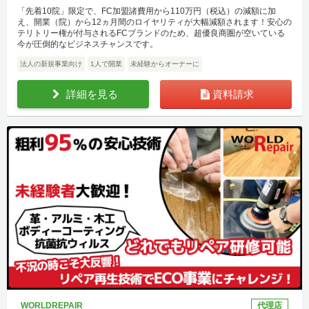
「先着10院」限定で、FC加盟諸費用から110万円（税込）の減額に加
え、開業（院）から12ヵ月間のロイヤリティが大幅減額されます！安心の
テリトリー権が付与されるFCブランドのため、超優良商圏が空いている
今が圧倒的なビジネスチャンスです。
法人の新規事業向け
1人で開業
未経験からオーナーに
詳細を見る
資料請求
WORLDREPAIR
代理店