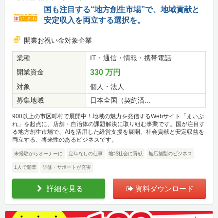
国も注目する“地方創生市場”で、地域貢献と
安定収入を両立する選択を。
開業お祝い金対象企業
業種
IT・通信・情報・携帯電話
開業資金
330 万円
対象
個人・法人
募集地域
日本全国（契約済...
900以上の市区町村で展開中！地域の魅力を発信するWebサイト「まいぷ
れ」を起点に、店舗・自治体の課題解決に取り組む事業です。国が注目す
る地方創生市場で、AIを活用した経営支援を展開。社会貢献と安定収益を
両立する、将来性のあるビジネスです。
未経験からオーナーに
定年なしの仕事
地域社会に貢献
無店舗型のビジネス
1人で開業
研修・サポートが充実
詳細を見る
資料ダウンロード