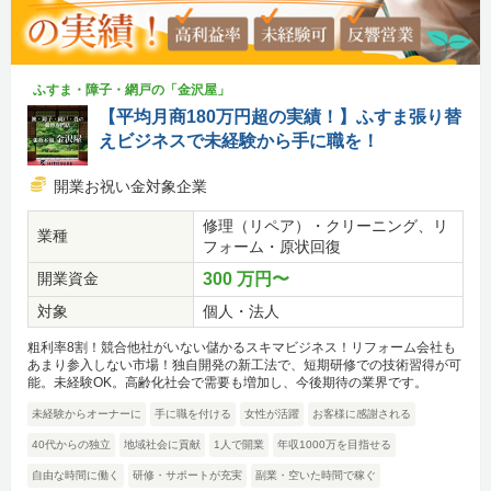
ふすま・障子・網戸の「金沢屋」
【平均月商180万円超の実績！】ふすま張り替
えビジネスで未経験から手に職を！
開業お祝い金対象企業
修理（リペア）・クリーニング、リ
業種
フォーム・原状回復
開業資金
300 万円〜
対象
個人・法人
粗利率8割！競合他社がいない儲かるスキマビジネス！リフォーム会社も
あまり参入しない市場！独自開発の新工法で、短期研修での技術習得が可
能。未経験OK。高齢化社会で需要も増加し、今後期待の業界です。
未経験からオーナーに
手に職を付ける
女性が活躍
お客様に感謝される
40代からの独立
地域社会に貢献
1人で開業
年収1000万を目指せる
自由な時間に働く
研修・サポートが充実
副業・空いた時間で稼ぐ