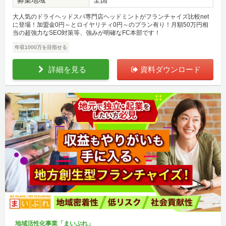
募集地域
全国
大人気のドライヘッドスパ専門店ヘッドミントがフランチャイズ比較net
に登場！加盟金0円～とロイヤリティ0円～のプラン有り！月額50万円相
当の超強力なSEO対策等、強みが明確なFC本部です！
年収1000万を目指せる
詳細を見る
資料ダウンロード
地域活性化事業「まいぷれ」