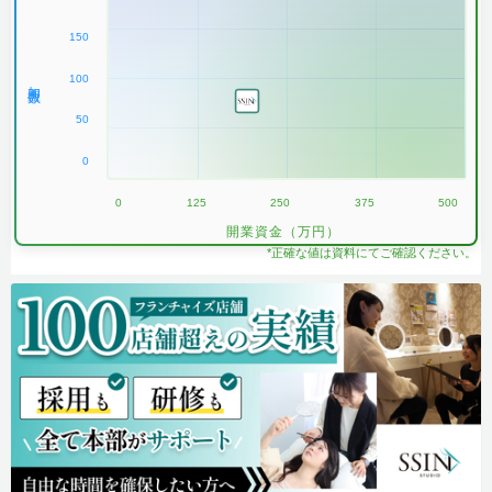
150
100
加盟数
50
0
0
125
250
375
500
開業資金（万円）
*正確な値は資料にてご確認ください。