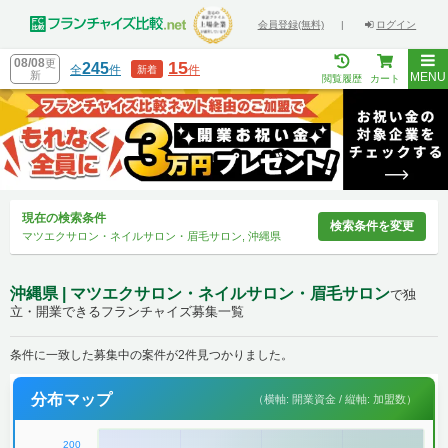
会員登録(無料)
|
ログイン
08/08
更
15
245
全
件
件
新着
新
MENU
閲覧履歴
カート
現在の検索条件
検索条件を変更
マツエクサロン・ネイルサロン・眉毛サロン, 沖縄県
沖縄県 | マツエクサロン・ネイルサロン・眉毛サロン
で独
立・開業できるフランチャイズ募集一覧
条件に一致した募集中の案件が2件見つかりました。
分布マップ
（横軸: 開業資金 / 縦軸: 加盟数）
200