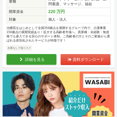
業種
問看護、マッサージ、福祉
開業資金
220 万円
対象
個人・法人
治療院をはじめとして全国359拠点を展開するグループ内で、介護事業
150拠点の展開実績あり！拡大する高齢者市場へ、異業種・未経験・無資
格でも参入できる安心のサポート体制。ご高齢者の方とそのご家族から選
ばれる差別化されたサービスが特徴です！
在庫なしで低リスク
詳細を見る
資料ダウンロード