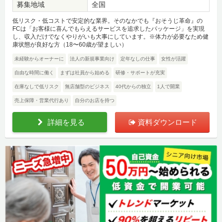
募集地域
全国
低リスク・低コストで安定的な業界。そのなかでも『おそうじ革命』の
FCは「お客様に喜んでもらえるサービスを追求したパッケージ」を実現
し、収入だけでなくやりがいも大事にしています。※体力が必要なため健
康状態が良好な方（18〜60歳が望ましい）
未経験からオーナーに
法人の新規事業向け
定年なしの仕事
女性が活躍
自由な時間に働く
まずは社員から始める
研修・サポートが充実
在庫なしで低リスク
無店舗型のビジネス
40代からの独立
1人で開業
売上保障・営業代行あり
自分のお店を持つ
詳細を見る
資料ダウンロード