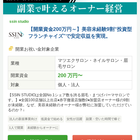
ssin studio
【開業資金200万円～】美容未経験9割“投資型
フランチャイズ”で安定収益を実現。
開業お祝い金対象企業
マツエクサロン・ネイルサロン・眉
業種
毛サロン
開業資金
200 万円〜
対象
個人・法人
【SSIN STUDIOは全国No.1シェア数を誇る眉毛・まつげパーマサロンで
す。】♦全国100店舗以上出店♦赤字撤退店舗数0♦加盟店オーナー様の9割
が未経験。なぜ、美容未経験のオーナー様が弊社に加盟していただけてい
るのか？↓
法人の新規事業向け
低資金で始める
女性が活躍
副業・空いた時間で稼ぐ
1人で開業
未経験からオーナーに