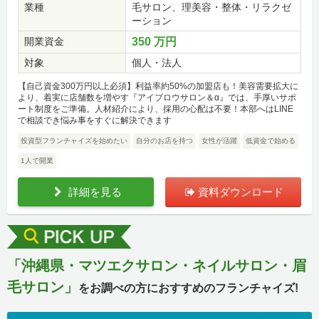
業種
毛サロン、理美容・整体・リラクゼ
ーション
開業資金
350 万円
対象
個人・法人
【自己資金300万円以上必須】利益率約50%の加盟店も！美容需要拡大に
より、着実に店舗数を増やす『アイブロウサロン＆α』では、手厚いサポ
ート制度をご準備。人材紹介により、採用の心配は不要！本部へはLINE
で相談でき悩み事をすぐに解決できます
投資型フランチャイズを始めたい
自分のお店を持つ
女性が活躍
低資金で始める
1人で開業
詳細を見る
資料ダウンロード
「沖縄県・マツエクサロン・ネイルサロン・眉
毛サロン」
をお調べの方におすすめのフランチャイズ!