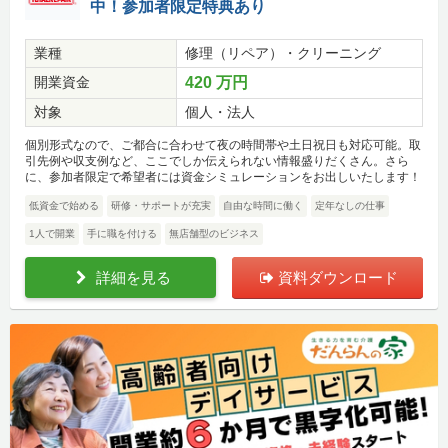
中！参加者限定特典あり
業種
修理（リペア）・クリーニング
開業資金
420 万円
対象
個人・法人
個別形式なので、ご都合に合わせて夜の時間帯や土日祝日も対応可能。取
引先例や収支例など、ここでしか伝えられない情報盛りだくさん。さら
に、参加者限定で希望者には資金シミュレーションをお出しいたします！
低資金で始める
研修・サポートが充実
自由な時間に働く
定年なしの仕事
1人で開業
手に職を付ける
無店舗型のビジネス
詳細を見る
資料ダウンロード