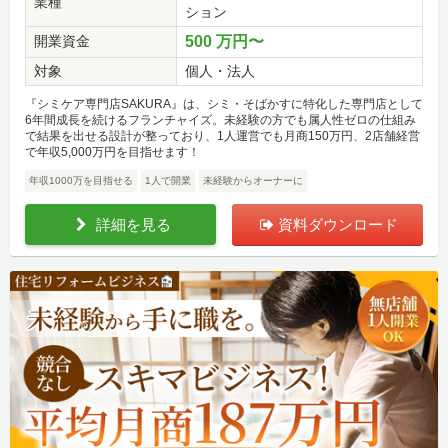
業種
ション
開業資金
500 万円〜
対象
個人・法人
『シミケア専門店SAKURA』は、シミ・そばかすに特化した専門店として
6年間成長を続けるフランチャイズ。未経験の方でも属人性ゼロの仕組み
で結果を出せる設計が整っており、1人運営でも月商150万円、2店舗経営
で年収5,000万円を目指せます！
年収1000万を目指せる
1人で開業
未経験からオーナーに
詳細を見る
資料ダウンロード