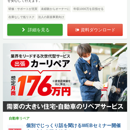
を安心して行えます。
研修・サポートが充実
未経験からオーナーに
年収1000万を目指せる
在庫なしで低リスク
法人の新規事業向け
詳細を見る
資料ダウンロード
自動車リペア
個別でじっくり話を聞けるWEBセミナー開催