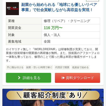
副業から始められる「地球にも優しいリペア
事業」で社会貢献しながら高収益を実現！
業種
修理（リペア）・クリーニング
開業資金
116 万円〜
対象
個人・法人
募集地域
全国
ロイヤリティ無し！『WORLDREPAIR』は研修制度が充実しており、開
業後の技術研修や開業後の再研修が無料。また、技術面のアフターフォロ
ー体制も整っており、修理のことで困った際は本部が徹底サポートしま
す。
手に職を付ける
副業・空いた時間で稼ぐ
代理店で開業
低資金で始める
詳細を見る
資料ダウンロード