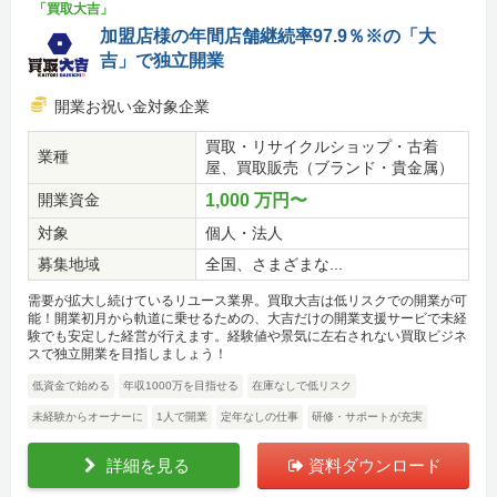
「買取大吉」
加盟店様の年間店舗継続率97.9％※の「大
吉」で独立開業
開業お祝い金対象企業
買取・リサイクルショップ・古着
業種
屋、買取販売（ブランド・貴金属）
開業資金
1,000 万円〜
対象
個人・法人
募集地域
全国、さまざまな...
需要が拡大し続けているリユース業界。買取大吉は低リスクでの開業が可
能！開業初月から軌道に乗せるための、大吉だけの開業支援サービで未経
験でも安定した経営が行えます。経験値や景気に左右されない買取ビジネ
スで独立開業を目指しましょう！
低資金で始める
年収1000万を目指せる
在庫なしで低リスク
未経験からオーナーに
1人で開業
定年なしの仕事
研修・サポートが充実
詳細を見る
資料ダウンロード