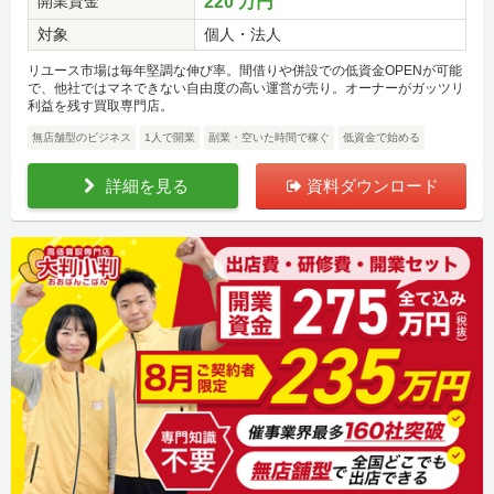
開業資金
220 万円
対象
個人・法人
リユース市場は毎年堅調な伸び率。間借りや併設での低資金OPENが可能
で、他社ではマネできない自由度の高い運営が売り。オーナーがガッツリ
利益を残す買取専門店。
無店舗型のビジネス
1人で開業
副業・空いた時間で稼ぐ
低資金で始める
詳細を見る
資料ダウンロード