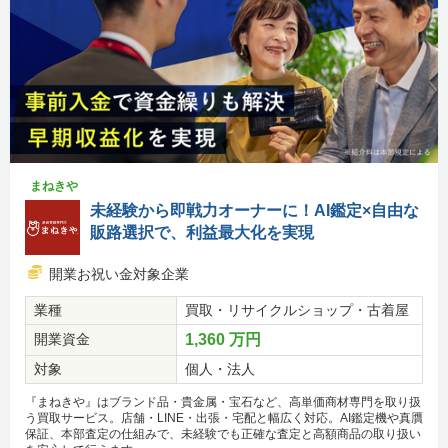
まねきや
未経験から即戦力オーナーに！AI鑑定×自由な
販路選択で、利益最大化を実現
開業お祝い金対象企業
業種
買取・リサイクルショップ・古着屋
開業資金
1,360 万円
対象
個人・法人
『まねきや』はブランド品・貴金属・宝石など、高単価商材専門を取り扱
う買取サービス。店舗・LINE・出張・宅配と幅広く対応。AI鑑定機や真贋
保証、本部査定の仕組みで、未経験でも正確な査定と高額商品の取り扱い