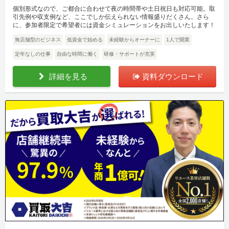
個別形式なので、ご都合に合わせて夜の時間帯や土日祝日も対応可能。取
引先例や収支例など、ここでしか伝えられない情報盛りだくさん。さら
に、参加者限定で希望者には資金シミュレーションをお出しいたします！
無店舗型のビジネス
低資金で始める
未経験からオーナーに
1人で開業
定年なしの仕事
自由な時間に働く
研修・サポートが充実
詳細を見る
資料ダウンロード