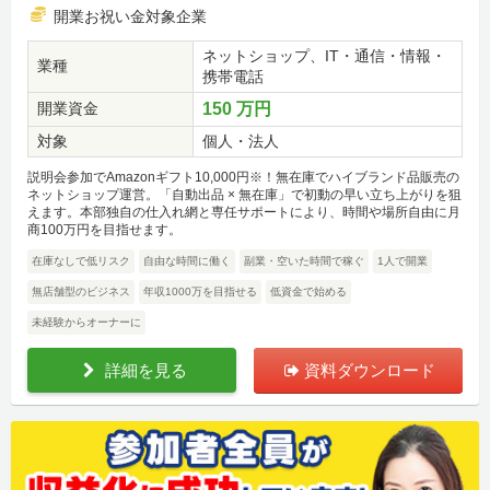
開業お祝い金対象企業
ネットショップ、IT・通信・情報・
業種
携帯電話
開業資金
150 万円
対象
個人・法人
説明会参加でAmazonギフト10,000円※！無在庫でハイブランド品販売の
ネットショップ運営。「自動出品 × 無在庫」で初動の早い立ち上がりを狙
えます。本部独自の仕入れ網と専任サポートにより、時間や場所自由に月
商100万円を目指せます。
在庫なしで低リスク
自由な時間に働く
副業・空いた時間で稼ぐ
1人で開業
無店舗型のビジネス
年収1000万を目指せる
低資金で始める
未経験からオーナーに
詳細を見る
資料ダウンロード