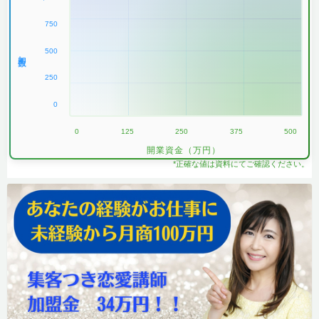
750
500
加盟数
250
0
0
125
250
375
500
開業資金（万円）
*正確な値は資料にてご確認ください。