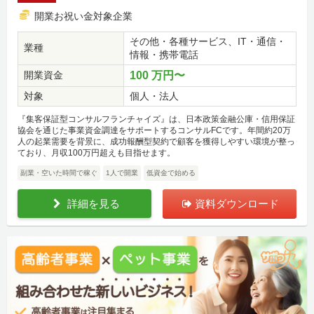
開業お祝い金対象企業
その他・各種サービス、IT・通信・
業種
情報・携帯電話
開業資金
100 万円〜
対象
個人・法人
『集客保証型コンサルフランチャイズ』は、日本政策金融公庫・信用保証
協会を通じた事業資金調達をサポートするコンサルFCです。年間約20万
人の起業需要を背景に、成功報酬型契約で顧客を獲得しやすい環境が整っ
ており、月収100万円超えも目指せます。
副業・空いた時間で稼ぐ
1人で開業
低資金で始める
詳細を見る
資料ダウンロード