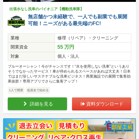
出張水なし洗車のパイオニア【機動洗車隊】
無店舗かつ未経験で、一人でも副業でも展開
可能！ニーズがある最先端のFC!
業種
修理（リペア）・クリーニング
開業資金
55 万円
対象
個人・法人
ブルーオーシャン！今がチャンスです！“水を使用しない洗車”というあり
そうでなかったサービス！車が停められるスペースがあれば大丈夫！日本
ではまだ珍しいサステナブルな洗車ビジネス！商業施設での展開で集客効
果抜群！専用アプリでさらに集客アップ！
1人で開業
低資金で始める
詳細を見る
資料ダウンロード