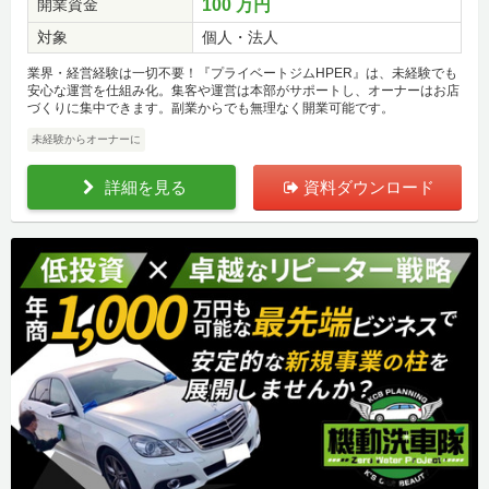
開業資金
100 万円
対象
個人・法人
業界・経営経験は一切不要！『プライベートジムHPER』は、未経験でも
安心な運営を仕組み化。集客や運営は本部がサポートし、オーナーはお店
づくりに集中できます。副業からでも無理なく開業可能です。
未経験からオーナーに
詳細を見る
資料ダウンロード