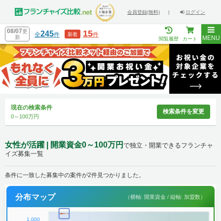
会員登録(無料)
|
ログイン
08/07
更
15
245
全
件
件
新着
新
MENU
閲覧履歴
カート
現在の検索条件
検索条件を変更
0～100万円
女性が活躍 | 開業資金0～100万円
で独立・開業できるフランチャ
イズ募集一覧
条件に一致した募集中の案件が2件見つかりました。
分布マップ
（横軸: 開業資金 / 縦軸: 加盟数）
1,000