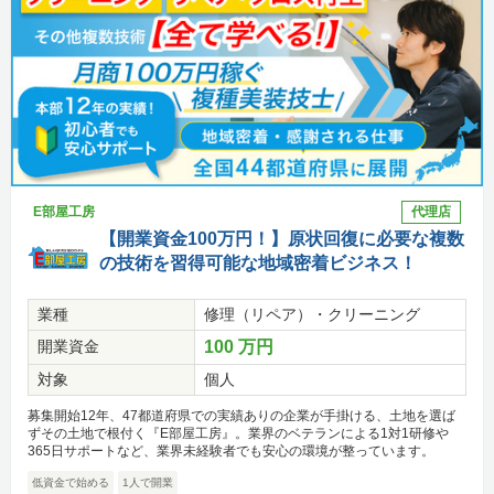
E部屋工房
代理店
【開業資金100万円！】原状回復に必要な複数
の技術を習得可能な地域密着ビジネス！
業種
修理（リペア）・クリーニング
開業資金
100 万円
対象
個人
募集開始12年、47都道府県での実績ありの企業が手掛ける、土地を選ば
ずその土地で根付く『E部屋工房』。業界のベテランによる1対1研修や
365日サポートなど、業界未経験者でも安心の環境が整っています。
低資金で始める
1人で開業