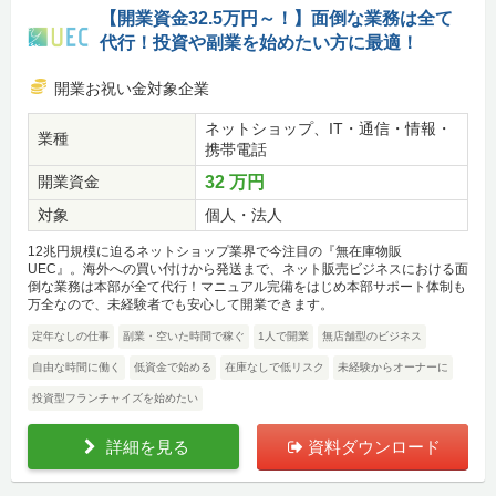
【開業資金32.5万円～！】面倒な業務は全て
代行！投資や副業を始めたい方に最適！
開業お祝い金対象企業
ネットショップ、IT・通信・情報・
業種
携帯電話
開業資金
32 万円
対象
個人・法人
12兆円規模に迫るネットショップ業界で今注目の『無在庫物販
UEC』。海外への買い付けから発送まで、ネット販売ビジネスにおける面
倒な業務は本部が全て代行！マニュアル完備をはじめ本部サポート体制も
万全なので、未経験者でも安心して開業できます。
定年なしの仕事
副業・空いた時間で稼ぐ
1人で開業
無店舗型のビジネス
自由な時間に働く
低資金で始める
在庫なしで低リスク
未経験からオーナーに
投資型フランチャイズを始めたい
詳細を見る
資料ダウンロード