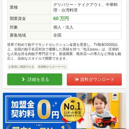
デリバリー・テイクアウト、中華料
業種
理・台湾料理
開業資金
60 万円
対象
個人・法人
募集地域
全国
世界で初めて餃子でモンドセレクション金賞を受賞し、TV取材200回以
上、全国の餃子名店対決で優勝した実績を持つ『包王paou』は、圧倒的
な人気を誇る肉餃子専門店です。新規開業、既存店への導入など用途も幅
広く、自由なスタイルで開業できます。
お客様に感謝される
未経験からオーナーに
詳細を見る
資料ダウンロード