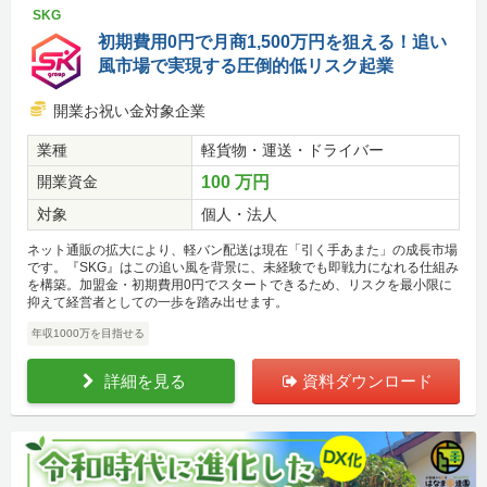
SKG
初期費用0円で月商1,500万円を狙える！追い
風市場で実現する圧倒的低リスク起業
開業お祝い金対象企業
業種
軽貨物・運送・ドライバー
開業資金
100 万円
対象
個人・法人
ネット通販の拡大により、軽バン配送は現在「引く手あまた」の成長市場
です。『SKG』はこの追い風を背景に、未経験でも即戦力になれる仕組み
を構築。加盟金・初期費用0円でスタートできるため、リスクを最小限に
抑えて経営者としての一歩を踏み出せます。
年収1000万を目指せる
詳細を見る
資料ダウンロード