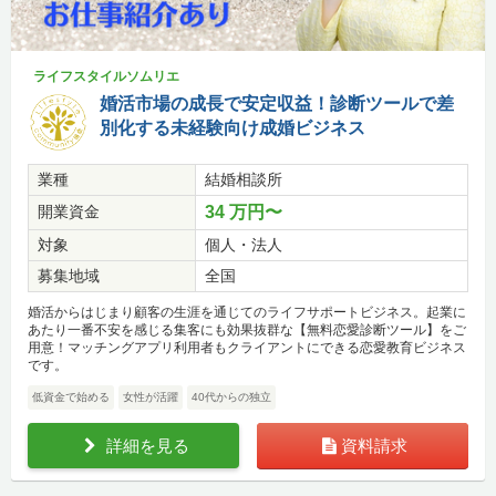
ライフスタイルソムリエ
婚活市場の成長で安定収益！診断ツールで差
別化する未経験向け成婚ビジネス
業種
結婚相談所
開業資金
34 万円〜
対象
個人・法人
募集地域
全国
婚活からはじまり顧客の生涯を通じてのライフサポートビジネス。起業に
あたり一番不安を感じる集客にも効果抜群な【無料恋愛診断ツール】をご
用意！マッチングアプリ利用者もクライアントにできる恋愛教育ビジネス
です。
低資金で始める
女性が活躍
40代からの独立
詳細を見る
資料請求