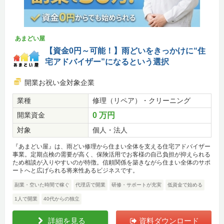
あまどい屋
【資金0円～可能！】雨どいをきっかけに“住
宅アドバイザー”になるという選択
開業お祝い金対象企業
業種
修理（リペア）・クリーニング
開業資金
0 万円
対象
個人・法人
『あまどい屋』は、雨どい修理から住まい全体を支える住宅アドバイザー
事業。定期点検の需要が高く、保険活用でお客様の自己負担が抑えられる
ため相談が入りやすいのが特徴。信頼関係を築きながら住まい全体のサポ
ートへと広げられる将来性あるビジネスです。
副業・空いた時間で稼ぐ
代理店で開業
研修・サポートが充実
低資金で始める
1人で開業
40代からの独立
詳細を見る
資料ダウンロード