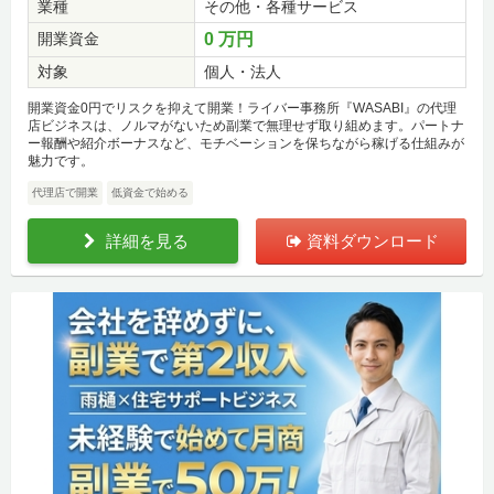
業種
その他・各種サービス
開業資金
0 万円
対象
個人・法人
開業資金0円でリスクを抑えて開業！ライバー事務所『WASABI』の代理
店ビジネスは、ノルマがないため副業で無理せず取り組めます。パートナ
ー報酬や紹介ボーナスなど、モチベーションを保ちながら稼げる仕組みが
魅力です。
代理店で開業
低資金で始める
詳細を見る
資料ダウンロード