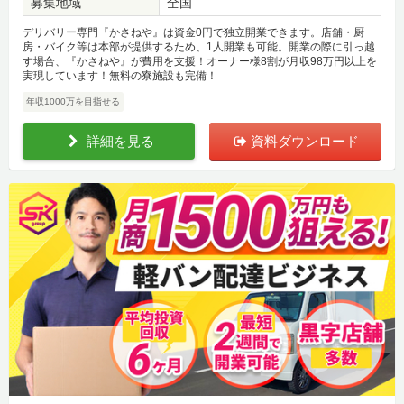
募集地域
全国
デリバリー専門『かさねや』は資金0円で独立開業できます。店舗・厨
房・バイク等は本部が提供するため、1人開業も可能。開業の際に引っ越
す場合、『かさねや』が費用を支援！オーナー様8割が月収98万円以上を
実現しています！無料の寮施設も完備！
年収1000万を目指せる
詳細を見る
資料ダウンロード