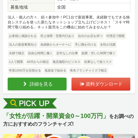
募集地域
全国
法人・個人の方々、続々参加中！PC1台で新規事業。未経験でもできる独
自システムを使った新たなネットショップ立ち上げビジネス！「スキマ時
間で取り組める」ネット販売をこの機会に始めてみませんか？
お客様に感謝される
売上保障・営業代行あり
自分のお店を持つ
代理店で開業
法人の新規事業向け
未経験からオーナーに
手に職を付ける
女性が活躍
夫婦で独立
自由な時間に働く
定年なしの仕事
副業・空いた時間で稼ぐ
1人で開業
40代からの独立
無店舗型のビジネス
在庫なしで低リスク
年収1000万を目指せる
低資金で始める
有名フランチャイズで独立
詳細を見る
資料ダウンロード
「女性が活躍・開業資金0～100万円」
をお調べの
方におすすめのフランチャイズ!