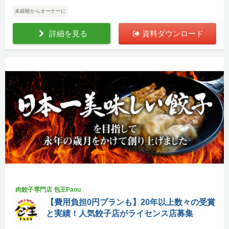
未経験からオーナーに
詳細を見る
資料ダウンロード
肉餃子専門店 包王Paou
【費用負担0円プランも】20年以上数々の受賞
と実績！人気餃子店がライセンス店募集