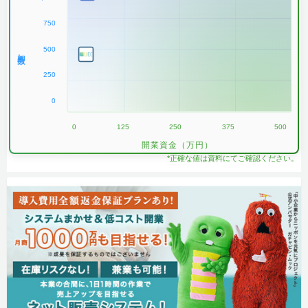
750
500
加盟数
250
0
0
125
250
375
500
開業資金（万円）
*正確な値は資料にてご確認ください。