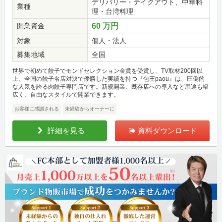
デリバリー・テイクアウト、中華料
業種
理・台湾料理
開業資金
60 万円
対象
個人・法人
募集地域
全国
世界で初めて餃子でモンドセレクション金賞を受賞し、TV取材200回以
上、全国の餃子名店対決で優勝した実績を持つ『包王paou』は、圧倒的
な人気を誇る肉餃子専門店です。新規開業、既存店への導入など用途も幅
広く、自由なスタイルで開業できます。
お客様に感謝される
未経験からオーナーに
詳細を見る
資料ダウンロード