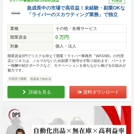
ライバー事務所WASABI代理店
代理店
急成長中の市場で高収益！未経験・副業OKな
「ライバーのスカウティング業務」で独立
業種
その他・各種サービス
開業資金
0 万円
対象
個人・法人
開業資金0円でリスクを抑えて開業！ライバー事務所『WASABI』の代理
店ビジネスは、ノルマがないため副業で無理せず取り組めます。パートナ
ー報酬や紹介ボーナスなど、モチベーションを保ちながら稼げる仕組みが
魅力です。
代理店で開業
低資金で始める
詳細を見る
資料ダウンロード