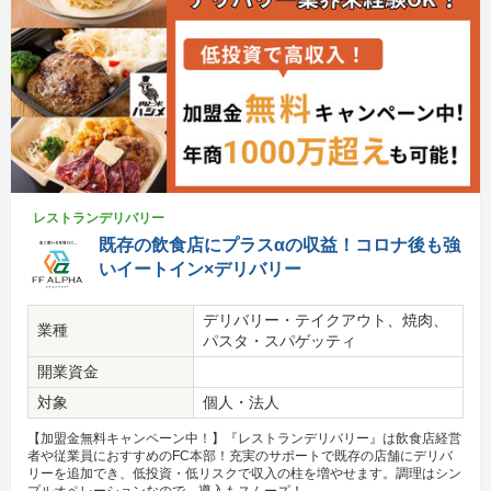
レストランデリバリー
既存の飲食店にプラスαの収益！コロナ後も強
いイートイン×デリバリー
デリバリー・テイクアウト、焼肉、
業種
パスタ・スパゲッティ
開業資金
対象
個人・法人
【加盟金無料キャンペーン中！】『レストランデリバリー』は飲食店経営
者や従業員におすすめのFC本部！充実のサポートで既存の店舗にデリバ
リーを追加でき、低投資・低リスクで収入の柱を増やせます。調理はシン
プルオペレーションなので、導入もスムーズ！