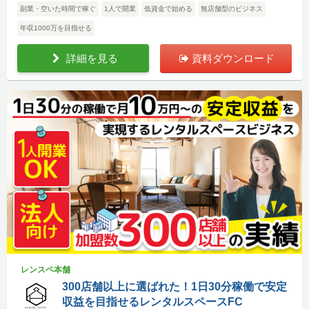
副業・空いた時間で稼ぐ
1人で開業
低資金で始める
無店舗型のビジネス
年収1000万を目指せる
詳細を見る
資料ダウンロード
レンスペ本舗
300店舗以上に選ばれた！1日30分稼働で安定
収益を目指せるレンタルスペースFC