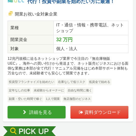
代行！投資や副業を始めたい方に最適！
開業お祝い金対象企業
IT・通信・情報・携帯電話、ネット
業種
ショップ
開業資金
32 万円
対象
個人・法人
12兆円規模に迫るネットショップ業界で今注目の『無在庫物販
UEC』。海外への買い付けから発送まで、ネット販売ビジネスにおける面
倒な業務は本部が全て代行！マニュアル完備をはじめ本部サポート体制も
万全なので、未経験者でも安心して開業できます。
投資型フランチャイズを始めたい
在庫なしで低リスク
低資金で始める
定年なしの仕事
未経験からオーナーに
自由な時間に働く
副業・空いた時間で稼ぐ
1人で開業
無店舗型のビジネス
詳細を見る
資料ダウンロード