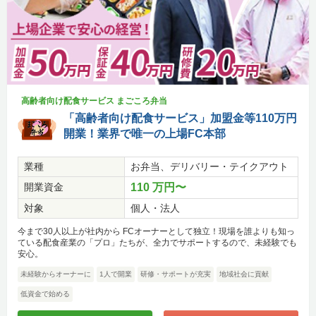
高齢者向け配食サービス まごころ弁当
「高齢者向け配食サービス」加盟金等110万円
開業！業界で唯一の上場FC本部
業種
お弁当、デリバリー・テイクアウト
開業資金
110 万円〜
対象
個人・法人
今まで30人以上が社内から FCオーナーとして独立！現場を誰よりも知っ
ている配食産業の「プロ」たちが、全力でサポートするので、未経験でも
安心。
未経験からオーナーに
1人で開業
研修・サポートが充実
地域社会に貢献
低資金で始める