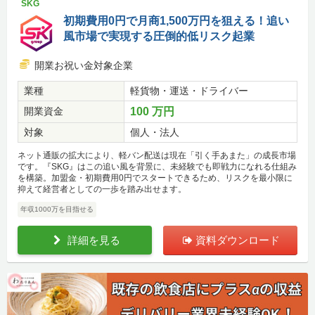
SKG
初期費用0円で月商1,500万円を狙える！追い
風市場で実現する圧倒的低リスク起業
開業お祝い金対象企業
業種
軽貨物・運送・ドライバー
開業資金
100 万円
対象
個人・法人
ネット通販の拡大により、軽バン配送は現在「引く手あまた」の成長市場
です。『SKG』はこの追い風を背景に、未経験でも即戦力になれる仕組み
を構築。加盟金・初期費用0円でスタートできるため、リスクを最小限に
抑えて経営者としての一歩を踏み出せます。
年収1000万を目指せる
詳細を見る
資料ダウンロード