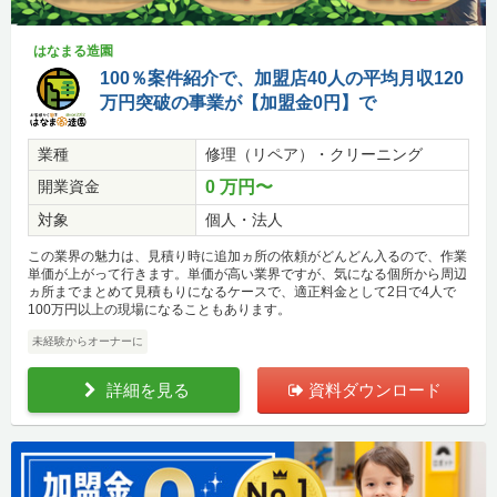
はなまる造園
100％案件紹介で、加盟店40人の平均月収120
万円突破の事業が【加盟金0円】で
業種
修理（リペア）・クリーニング
開業資金
0 万円〜
対象
個人・法人
この業界の魅力は、見積り時に追加ヵ所の依頼がどんどん入るので、作業
単価が上がって行きます。単価が高い業界ですが、気になる個所から周辺
ヵ所までまとめて見積もりになるケースで、適正料金として2日で4人で
100万円以上の現場になることもあります。
未経験からオーナーに
詳細を見る
資料ダウンロード