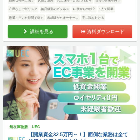
自由な時間に働く
女性が活躍
売上保障・営業代行あり
自分のお店を持つ
在庫なしで低リスク
無店舗型のビジネス
40代からの独立
1人で開業
副業・空いた時間で稼ぐ
未経験からオーナーに
手に職を付ける
詳細を見る
資料ダウンロード
無在庫物販 UEC
【開業資金32.5万円～！】面倒な業務は全て