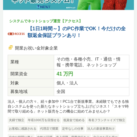
システムでネットショップ運営【アクセス】
【1日1時間～】のPC作業でOK！今だけの全
額返金保証プランあり！
開業お祝い金対象企業
その他・各種小売、IT・通信・情
業種
報・携帯電話、ネットショップ
開業資金
41 万円
対象
個人・法人
募集地域
全国
法人・個人の方々、続々参加中！PC1台で新規事業。未経験でもできる独
自システムを使った新たなネットショップ立ち上げビジネス！「スキマ時
間で取り組める」ネット販売をこの機会に始めてみませんか？
夫婦で独立
年収1000万を目指せる
低資金で始める
有名フランチャイズで独立
お客様に感謝される
代理店で開業
定年なしの仕事
法人の新規事業向け