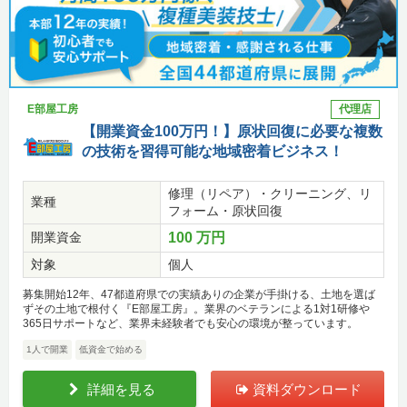
E部屋工房
代理店
【開業資金100万円！】原状回復に必要な複数
の技術を習得可能な地域密着ビジネス！
修理（リペア）・クリーニング、リ
業種
フォーム・原状回復
開業資金
100 万円
対象
個人
募集開始12年、47都道府県での実績ありの企業が手掛ける、土地を選ば
ずその土地で根付く『E部屋工房』。業界のベテランによる1対1研修や
365日サポートなど、業界未経験者でも安心の環境が整っています。
1人で開業
低資金で始める
詳細を見る
資料ダウンロード