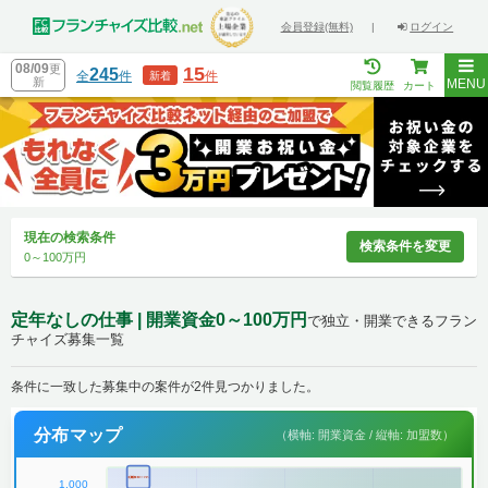
会員登録(無料)
|
ログイン
08/09
更
15
245
全
件
件
新着
新
MENU
閲覧履歴
カート
現在の検索条件
検索条件を変更
0～100万円
定年なしの仕事 | 開業資金0～100万円
で独立・開業できるフラン
チャイズ募集一覧
条件に一致した募集中の案件が2件見つかりました。
分布マップ
（横軸: 開業資金 / 縦軸: 加盟数）
1,000