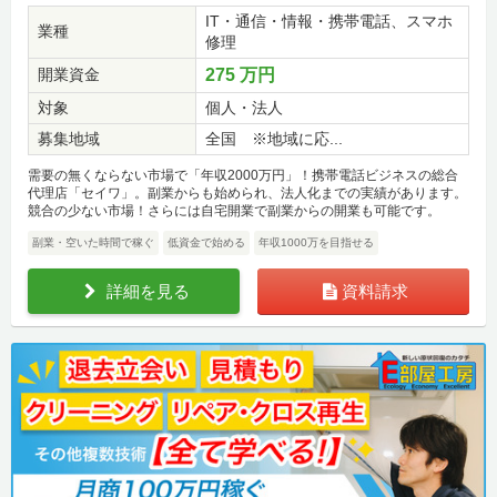
IT・通信・情報・携帯電話、スマホ
業種
修理
開業資金
275 万円
対象
個人・法人
募集地域
全国 ※地域に応...
需要の無くならない市場で「年収2000万円」！携帯電話ビジネスの総合
代理店「セイワ」。副業からも始められ、法人化までの実績があります。
競合の少ない市場！さらには自宅開業で副業からの開業も可能です。
副業・空いた時間で稼ぐ
低資金で始める
年収1000万を目指せる
詳細を見る
資料請求