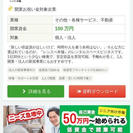
開業お祝い金対象企業
業種
その他・各種サービス、不動産
開業資金
100 万円
対象
個人・法人
「新しい収益源がほしいけど、時間や人を雇う余裕はない。」そんな方に
選ばれているのが、『レンスペ本舗』のレンタルスペースビジネスです。
1日30分という少ない稼働で、安定収益を実現可能。手離れが良く、1人
開業・法人の新規事業にもおすすめです。
法人の新規事業向け
低資金で始める
投資型フランチャイズを始めたい
研修・サポートが充実
1人で開業
副業・空いた時間で稼ぐ
詳細を見る
資料ダウンロード