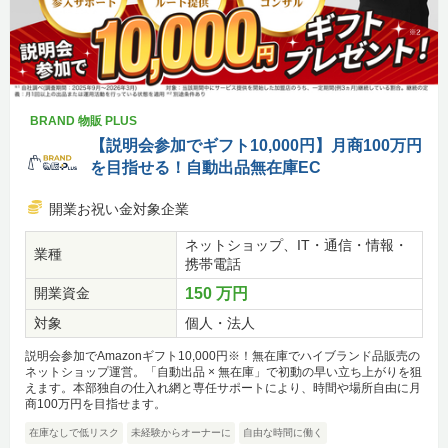
BRAND 物販 PLUS
【説明会参加でギフト10,000円】月商100万円
を目指せる！自動出品無在庫EC
開業お祝い金対象企業
ネットショップ、IT・通信・情報・
業種
携帯電話
開業資金
150 万円
対象
個人・法人
説明会参加でAmazonギフト10,000円※！無在庫でハイブランド品販売の
ネットショップ運営。「自動出品 × 無在庫」で初動の早い立ち上がりを狙
えます。本部独自の仕入れ網と専任サポートにより、時間や場所自由に月
商100万円を目指せます。
在庫なしで低リスク
未経験からオーナーに
自由な時間に働く