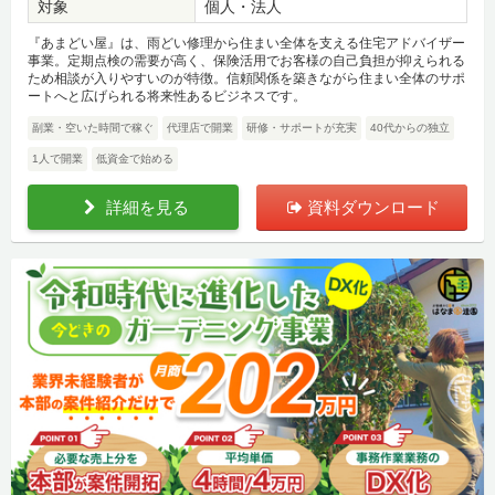
対象
個人・法人
『あまどい屋』は、雨どい修理から住まい全体を支える住宅アドバイザー
事業。定期点検の需要が高く、保険活用でお客様の自己負担が抑えられる
ため相談が入りやすいのが特徴。信頼関係を築きながら住まい全体のサポ
ートへと広げられる将来性あるビジネスです。
副業・空いた時間で稼ぐ
代理店で開業
研修・サポートが充実
40代からの独立
1人で開業
低資金で始める
詳細を見る
資料ダウンロード