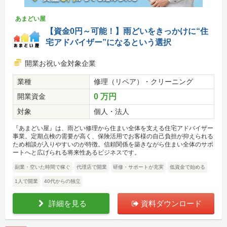
あまどい屋
【資金0円～可能！】雨どいをきっかけに“住
宅アドバイザー”になるという選択
開業お祝い金対象企業
業種
修理（リペア）・クリーニング
開業資金
0 万円
対象
個人・法人
『あまどい屋』は、雨どい修理から住まい全体を支える住宅アドバイザー
事業。定期点検の需要が高く、保険活用でお客様の自己負担が抑えられる
ため相談が入りやすいのが特徴。信頼関係を築きながら住まい全体のサポ
ートへと広げられる将来性あるビジネスです。
副業・空いた時間で稼ぐ
代理店で開業
研修・サポートが充実
低資金で始める
1人で開業
40代からの独立
詳細を見る
資料ダウンロード