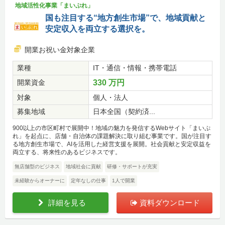
地域活性化事業「まいぷれ」
国も注目する“地方創生市場”で、地域貢献と
安定収入を両立する選択を。
開業お祝い金対象企業
業種
IT・通信・情報・携帯電話
開業資金
330 万円
対象
個人・法人
募集地域
日本全国（契約済...
900以上の市区町村で展開中！地域の魅力を発信するWebサイト「まいぷ
れ」を起点に、店舗・自治体の課題解決に取り組む事業です。国が注目す
る地方創生市場で、AIを活用した経営支援を展開。社会貢献と安定収益を
両立する、将来性のあるビジネスです。
無店舗型のビジネス
地域社会に貢献
研修・サポートが充実
未経験からオーナーに
定年なしの仕事
1人で開業
詳細を見る
資料ダウンロード