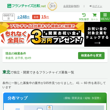
会員登録(無料)
|
ログイン
08/07
更
15
248
全
件
件
新着
新
MENU
閲覧履歴
カート
現在の検索条件
検索条件を変更
青森県, 岩手県, 他4件
東北
で独立・開業できるフランチャイズ募集一覧
条件に一致した募集中の案件が165件見つかりました。 41 ～ 60 件を表示して
います
分布マップ
（横軸: 開業資金 / 縦軸: 加盟数）
200