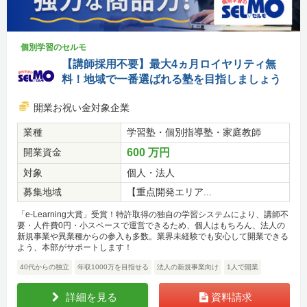
個別学習のセルモ
【講師採用不要】最大4ヵ月ロイヤリティ無
料！地域で一番選ばれる塾を目指しましょう
開業お祝い金対象企業
業種
学習塾・個別指導塾・家庭教師
開業資金
600 万円
対象
個人・法人
募集地域
【重点開発エリア...
「e-Learning大賞」受賞！特許取得の独自の学習システムにより、講師不
要・人件費0円・小スペースで運営できるため、個人はもちろん、法人の
新規事業や異業種からの参入も多数。業界未経験でも安心して開業できる
よう、本部がサポートします！
40代からの独立
年収1000万を目指せる
法人の新規事業向け
1人で開業
詳細を見る
資料請求