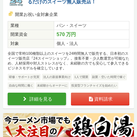
るだけのスイーツ無人販売店！
開業お祝い金対象企業
業種
パン・スイーツ
開業資金
570 万円
対象
個人・法人
全国で常時100種類以上のスイーツを24時間無人で販売する、日本初のス
イーツ販売店『24スイーツショップ』。接客不要・少人数運営が可能なた
め、人材採用や対人ストレスがなく、未経験の方でも安心して参入できる
ビジネスモデルを確立しています。
研修・サポートが充実
法人の新規事業向け
1人で開業
副業・空いた時間で稼ぐ
自由な時間に働く
未経験からオーナーに
投資型フランチャイズを始めたい
詳細を見る
資料請求