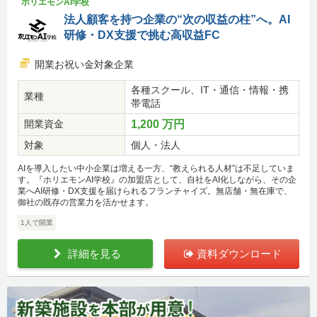
ホリエモンAI学校
法人顧客を持つ企業の“次の収益の柱”へ。AI
研修・DX支援で挑む高収益FC
開業お祝い金対象企業
各種スクール、IT・通信・情報・携
業種
帯電話
開業資金
1,200 万円
対象
個人・法人
AIを導入したい中小企業は増える一方、“教えられる人材”は不足していま
す。『ホリエモンAI学校』の加盟店として、自社をAI化しながら、その企
業へAI研修・DX支援を届けられるフランチャイズ。無店舗・無在庫で、
御社の既存の営業力を活かせます。
1人で開業
詳細を見る
資料ダウンロード