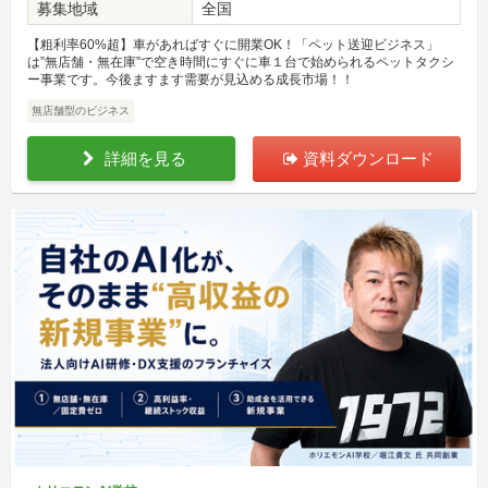
募集地域
全国
【粗利率60%超】車があればすぐに開業OK！「ペット送迎ビジネス」
は”無店舗・無在庫”で空き時間にすぐに車１台で始められるペットタクシ
ー事業です。今後ますます需要が見込める成長市場！！
無店舗型のビジネス
詳細を見る
資料ダウンロード