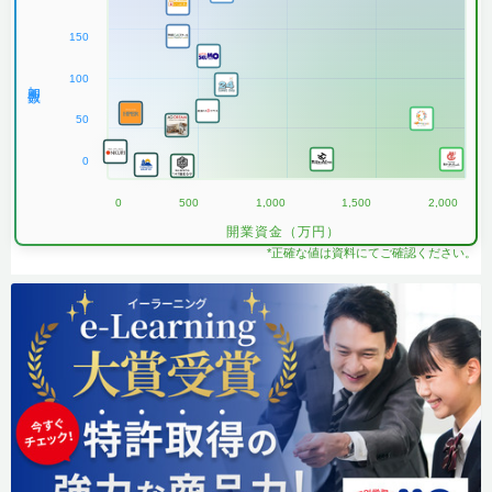
150
100
加盟数
50
0
0
500
1,000
1,500
2,000
開業資金（万円）
*正確な値は資料にてご確認ください。