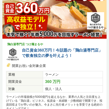
鶏白湯専門店 つけ麺まるや
自己資金360万円！今話題の「鶏白湯専門店」
で飲食独立の夢を叶えよう！
開業お祝い金対象企業
業種
ラーメン
開業資金
360 万円
対象
個人・法人
ラーメンの市場規模が5000億円を超えるなか、業界の人気と注目度を上
げている「鶏白湯」ビジネス。低資金・未経験・少数精鋭で開業でき、投
資回収までが早いのが魅力。今まさに先行者メリットを享受できる絶好の
タイミングです！