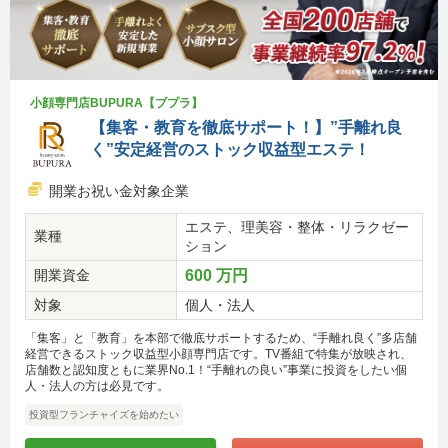
小顔専門店BUPURA【ブプラ】
【集客・教育を徹底サポート！】”手離れ良
く”安定経営のストック収益型エステ！
開業お祝い金対象企業
エステ、理美容・整体・リラクゼー
業種
ション
開業資金
600 万円
対象
個人・法人
「集客」と「教育」を本部で徹底サポートするため、“手離れ良く”多店舗
経営できるストック収益型小顔専門店です。TV番組で特集が放映され、
店舗数と認知度ともに業界No.1！“手離れの良い”事業に投資をしたい個
人・法人の方は必見です。
投資型フランチャイズを始めたい