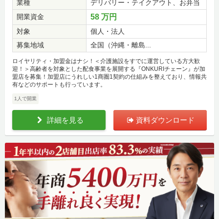
業種
デリバリー・テイクアウト、お弁当
開業資金
58 万円
対象
個人・法人
募集地域
全国（沖縄・離島...
ロイヤリティ・加盟金はナシ！＜介護施設をすでに運営している方大歓
迎！＞高齢者を対象とした配食事業を展開する『ONKURIチェーン』が加
盟店を募集！加盟店にうれしい1商圏1契約の仕組みを整えており、情報共
有などのサポートも行っています。
1人で開業
詳細を見る
資料ダウンロード