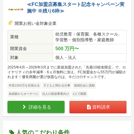
≪FC加盟店募集スタート記念キャンペーン実
施中 ※残り6枠≫
開業お祝い金対象企業
幼児教育・保育園、各種スクール、
業種
学習塾・個別指導塾・家庭教師
開業資金
500 万円〜
対象
個人・法人
2025年4月～2026年3月までに新規加盟された「先着10校舎限定」で、ロ
イヤリティの永年減率・6ヵ月無料に加え、FC加盟金から55万円が減額さ
れます！優良商圏が選び放題なのは、今だけのチャンスです。
年収1000万を目指せる
子どもと関わる仕事
地域社会に貢献
未経験からオーナーに
法人の新規事業向け
1人で開業
詳細を見る
資料請求
人気のこだわり条件