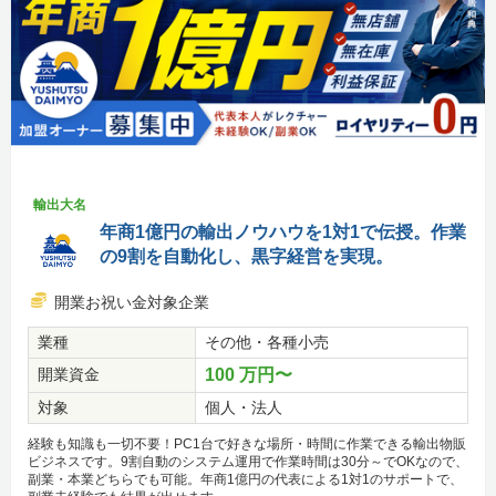
輸出大名
年商1億円の輸出ノウハウを1対1で伝授。作業
の9割を自動化し、黒字経営を実現。
開業お祝い金対象企業
業種
その他・各種小売
開業資金
100 万円〜
対象
個人・法人
経験も知識も一切不要！PC1台で好きな場所・時間に作業できる輸出物販
ビジネスです。9割自動のシステム運用で作業時間は30分～でOKなので、
副業・本業どちらでも可能。年商1億円の代表による1対1のサポートで、