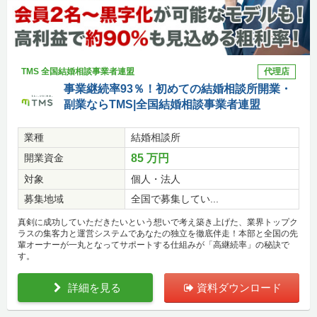
TMS 全国結婚相談事業者連盟
代理店
事業継続率93％！初めての結婚相談所開業・
副業ならTMS|全国結婚相談事業者連盟
業種
結婚相談所
開業資金
85 万円
対象
個人・法人
募集地域
全国で募集してい...
真剣に成功していただきたいという想いで考え築き上げた、業界トップク
ラスの集客力と運営システムであなたの独立を徹底伴走！本部と全国の先
輩オーナーが一丸となってサポートする仕組みが「高継続率」の秘訣で
す。
詳細を見る
資料ダウンロード