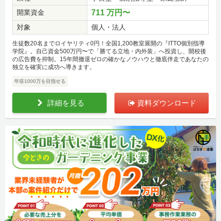
開業資金
711 万円〜
対象
個人・法人
生徒数20名までロイヤリティ0円！全国1,200教室展開の『ITTO個別指導
学院』。自己資金500万円〜で「勝てる立地・内外装」へ投資し、開校後
の広告費を抑制。15年間撤退ゼロの確かなノウハウと徹底伴走であなたの
独立を確実に成功へ導きます。
年収1000万を目指せる
詳細を見る
資料ダウンロード