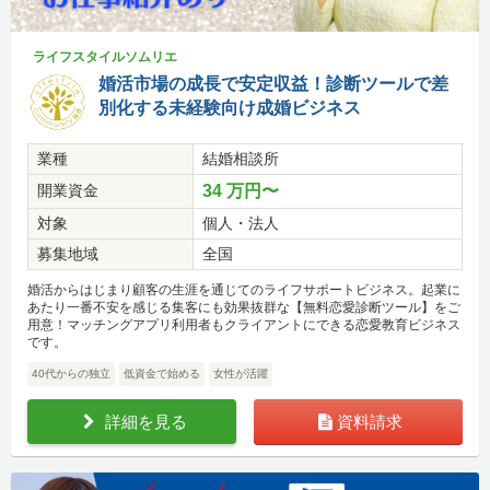
ライフスタイルソムリエ
婚活市場の成長で安定収益！診断ツールで差
別化する未経験向け成婚ビジネス
業種
結婚相談所
開業資金
34 万円〜
対象
個人・法人
募集地域
全国
婚活からはじまり顧客の生涯を通じてのライフサポートビジネス。起業に
あたり一番不安を感じる集客にも効果抜群な【無料恋愛診断ツール】をご
用意！マッチングアプリ利用者もクライアントにできる恋愛教育ビジネス
です。
40代からの独立
低資金で始める
女性が活躍
詳細を見る
資料請求