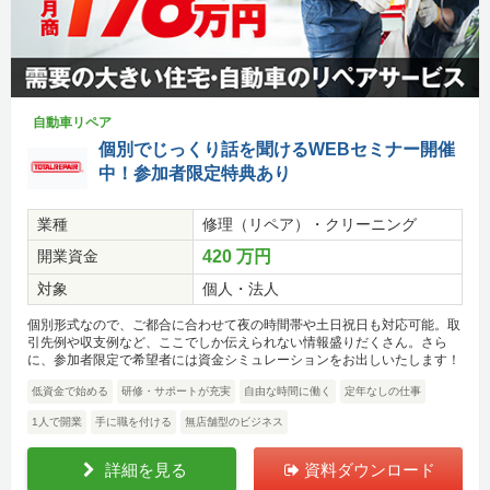
自動車リペア
個別でじっくり話を聞けるWEBセミナー開催
中！参加者限定特典あり
業種
修理（リペア）・クリーニング
開業資金
420 万円
対象
個人・法人
個別形式なので、ご都合に合わせて夜の時間帯や土日祝日も対応可能。取
引先例や収支例など、ここでしか伝えられない情報盛りだくさん。さら
に、参加者限定で希望者には資金シミュレーションをお出しいたします！
低資金で始める
研修・サポートが充実
自由な時間に働く
定年なしの仕事
1人で開業
手に職を付ける
無店舗型のビジネス
詳細を見る
資料ダウンロード