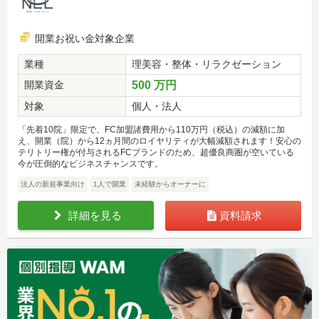
開業お祝い金対象企業
業種
理美容・整体・リラクゼーション
開業資金
500 万円
対象
個人・法人
「先着10院」限定で、FC加盟諸費用から110万円（税込）の減額に加
え、開業（院）から12ヵ月間のロイヤリティが大幅減額されます！安心の
テリトリー権が付与されるFCブランドのため、超優良商圏が空いている
今が圧倒的なビジネスチャンスです。
法人の新規事業向け
1人で開業
未経験からオーナーに
詳細を見る
資料請求