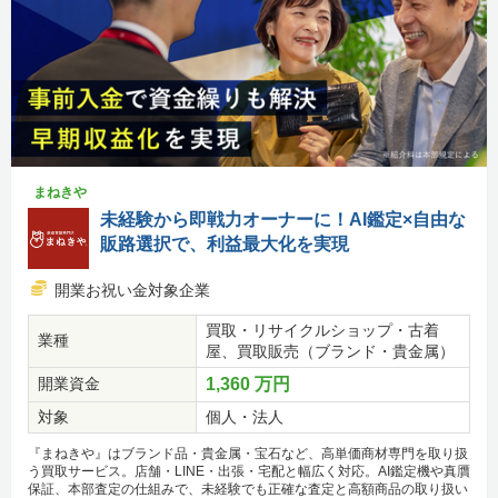
まねきや
未経験から即戦力オーナーに！AI鑑定×自由な
販路選択で、利益最大化を実現
開業お祝い金対象企業
買取・リサイクルショップ・古着
業種
屋、買取販売（ブランド・貴金属）
開業資金
1,360 万円
対象
個人・法人
『まねきや』はブランド品・貴金属・宝石など、高単価商材専門を取り扱
う買取サービス。店舗・LINE・出張・宅配と幅広く対応。AI鑑定機や真贋
保証、本部査定の仕組みで、未経験でも正確な査定と高額商品の取り扱い