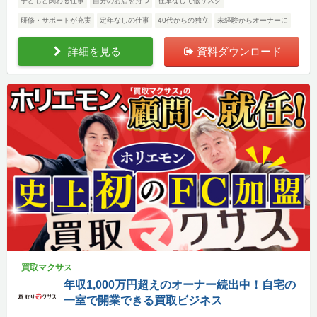
子どもと関わる仕事
自分のお店を持つ
在庫なしで低リスク
研修・サポートが充実
定年なしの仕事
40代からの独立
未経験からオーナーに
詳細を見る
資料ダウンロード
買取マクサス
年収1,000万円超えのオーナー続出中！自宅の
一室で開業できる買取ビジネス