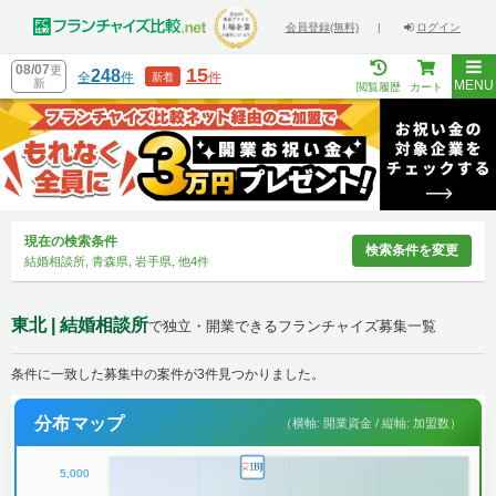
会員登録(無料)
|
ログイン
08/07
更
15
248
全
件
件
新着
新
MENU
閲覧履歴
カート
現在の検索条件
検索条件を変更
結婚相談所, 青森県, 岩手県, 他4件
東北 | 結婚相談所
で独立・開業できるフランチャイズ募集一覧
条件に一致した募集中の案件が3件見つかりました。
分布マップ
（横軸: 開業資金 / 縦軸: 加盟数）
5,000