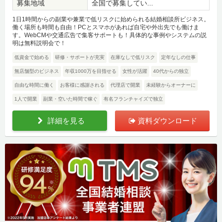
募集地域
全国で募集してい...
1日1時間からの副業や兼業で低リスクに始められる結婚相談所ビジネス。
働く場所も時間も自由！PCとスマホがあれば自宅や外出先でも働けま
す。WebCMや交通広告で集客サポートも！具体的な事例やシステムの説
明は無料説明会で！
低資金で始める
研修・サポートが充実
在庫なしで低リスク
定年なしの仕事
無店舗型のビジネス
年収1000万を目指せる
女性が活躍
40代からの独立
自由な時間に働く
お客様に感謝される
代理店で開業
未経験からオーナーに
1人で開業
副業・空いた時間で稼ぐ
有名フランチャイズで独立
詳細を見る
資料ダウンロード