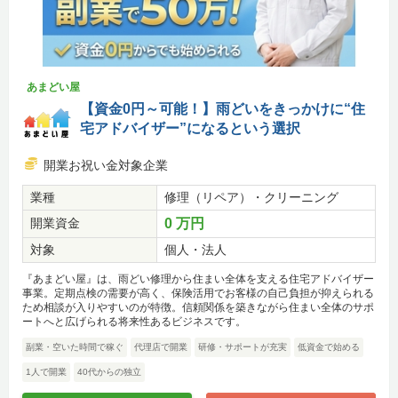
あまどい屋
【資金0円～可能！】雨どいをきっかけに“住
宅アドバイザー”になるという選択
開業お祝い金対象企業
業種
修理（リペア）・クリーニング
開業資金
0 万円
対象
個人・法人
『あまどい屋』は、雨どい修理から住まい全体を支える住宅アドバイザー
事業。定期点検の需要が高く、保険活用でお客様の自己負担が抑えられる
ため相談が入りやすいのが特徴。信頼関係を築きながら住まい全体のサポ
ートへと広げられる将来性あるビジネスです。
副業・空いた時間で稼ぐ
代理店で開業
研修・サポートが充実
低資金で始める
1人で開業
40代からの独立