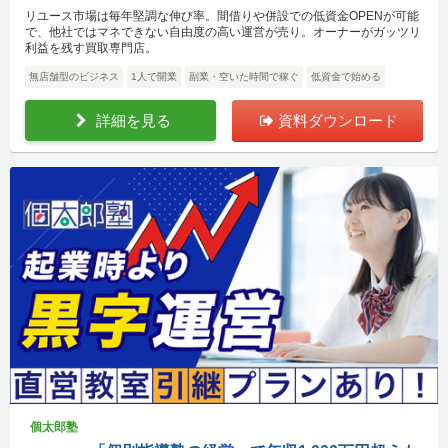
リユース市場は毎年堅調な伸び率。間借りや併設での低資金OPENが可能
で、他社ではマネできない自由度の高い運営が売り。オーナーがガッツリ
利益を残す買取専門店。
無店舗型のビジネス
1人で開業
副業・空いた時間で稼ぐ
低資金で始める
詳細を見る
資料ダウンロード
個太郎塾