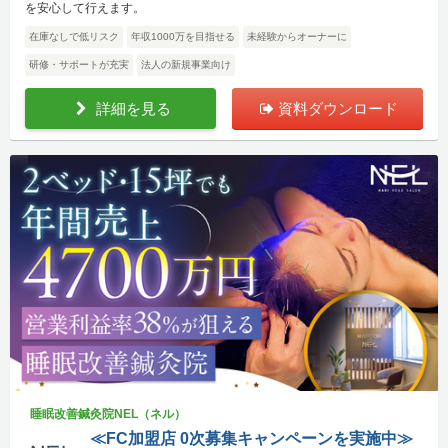
を安心して行えます。
在庫なしで低リスク
年収1000万を目指せる
未経験からオーナーに
研修・サポートが充実
法人の新規事業向け
詳細を見る
資料ダウンロード
睡眠改善鍼灸院NEL（ネル）
≪FC加盟店 0次募集キャンペーンを実施中≫