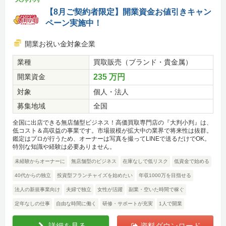
【8月ご契約者限定】開業資金お値引きキャン
ペーン実施中！
開業お祝い金対象企業
業種
買取販売（ブランド・貴金属）
開業資金
235 万円
対象
個人・法人
募集地域
全国
全国に出店できる無店舗型ビジネス！高価買取専門店の『大判小判』は、
低コスト＆高収益の事業です。市場規模が拡大中の業界で将来性は抜群。
鑑定はプロが行うため、オーナーは写真を撮ってLINEで送るだけでOK。
特別な知識や経験は必要ありません。
未経験からオーナーに
無店舗型のビジネス
在庫なしで低リスク
低資金で始める
40代からの独立
投資型フランチャイズを始めたい
年収1000万を目指せる
法人の新規事業向け
夫婦で独立
女性が活躍
副業・空いた時間で稼ぐ
定年なしの仕事
自由な時間に働く
研修・サポートが充実
1人で開業
詳細を見る
資料ダウンロード