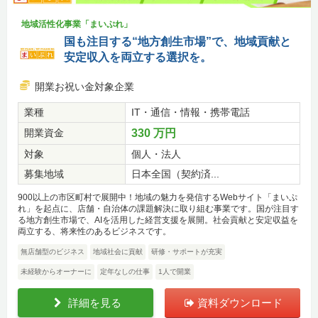
地域活性化事業「まいぷれ」
国も注目する“地方創生市場”で、地域貢献と
安定収入を両立する選択を。
開業お祝い金対象企業
業種
IT・通信・情報・携帯電話
開業資金
330 万円
対象
個人・法人
募集地域
日本全国（契約済...
900以上の市区町村で展開中！地域の魅力を発信するWebサイト「まいぷ
れ」を起点に、店舗・自治体の課題解決に取り組む事業です。国が注目す
る地方創生市場で、AIを活用した経営支援を展開。社会貢献と安定収益を
両立する、将来性のあるビジネスです。
無店舗型のビジネス
地域社会に貢献
研修・サポートが充実
未経験からオーナーに
定年なしの仕事
1人で開業
詳細を見る
資料ダウンロード