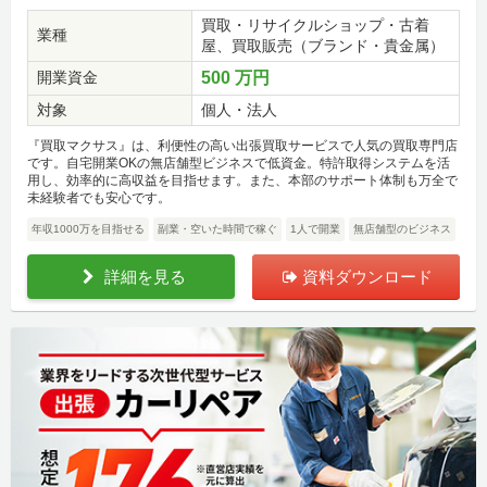
買取・リサイクルショップ・古着
業種
屋、買取販売（ブランド・貴金属）
開業資金
500 万円
対象
個人・法人
『買取マクサス』は、利便性の高い出張買取サービスで人気の買取専門店
です。自宅開業OKの無店舗型ビジネスで低資金。特許取得システムを活
用し、効率的に高収益を目指せます。また、本部のサポート体制も万全で
未経験者でも安心です。
年収1000万を目指せる
副業・空いた時間で稼ぐ
1人で開業
無店舗型のビジネス
詳細を見る
資料ダウンロード