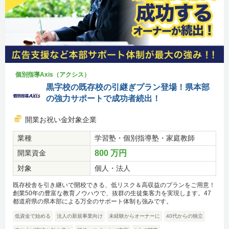
個別指導Axis（アクシス）
黒字校の既存校の引継ぎプラン登場！県本部
の強力サポートで成功者続出！
開業お祝い金対象企業
業種
学習塾・個別指導塾・家庭教師
開業資金
800 万円
対象
個人・法人
既存校舎を引き継いで開校できる、低リスク＆高収益のプランをご用意！
創業50年の豊富な教育ノウハウで、抜群の生徒集客力を実現します。47
都道府県の県本部による万全のサポート体制も強みです。
低資金で始める
法人の新規事業向け
未経験からオーナーに
40代からの独立