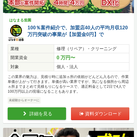
はなまる造園
100％案件紹介で、加盟店40人の平均月収120
万円突破の事業が【加盟金0円】で
業種
修理（リペア）・クリーニング
開業資金
0 万円〜
対象
個人・法人
この業界の魅力は、見積り時に追加ヵ所の依頼がどんどん入るので、作業
単価が上がって行きます。単価が高い業界ですが、気になる個所から周辺
ヵ所までまとめて見積もりになるケースで、適正料金として2日で4人で
100万円以上の現場になることもあります。
未経験からオーナーに
詳細を見る
資料ダウンロード