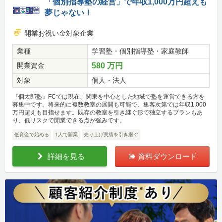
「個別指導塾の経営」で年収1,000万円超えも
夢じゃない！
開業お祝い金対象企業
業種
学習塾・個別指導塾・家庭教師
開業資金
580 万円
対象
個人・法人
『個太郎塾』FCでは現在、関東を中心とした地域で塾を運営できる方を
募集中です。将来的に複数教室の展開も可能で、集客次第では年収1,000
万円超えも目指せます。既存の教室を引き継ぐ形で独立するプランもあ
り、低リスクで開業できる点が強みです。
低資金で始める
1人で開業
売り上げ実績を引き継ぐ
詳細を見る
資料ダウンロード