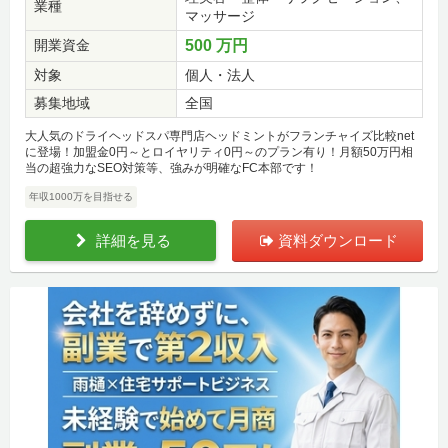
業種
マッサージ
開業資金
500 万円
対象
個人・法人
募集地域
全国
大人気のドライヘッドスパ専門店ヘッドミントがフランチャイズ比較net
に登場！加盟金0円～とロイヤリティ0円～のプラン有り！月額50万円相
当の超強力なSEO対策等、強みが明確なFC本部です！
年収1000万を目指せる
詳細を見る
資料ダウンロード