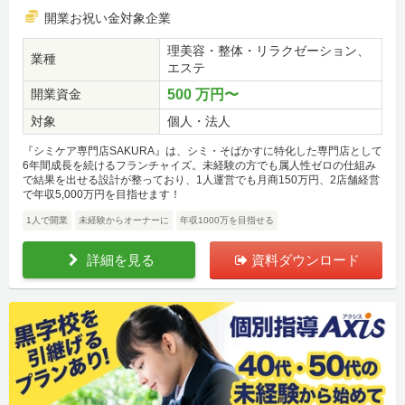
開業お祝い金対象企業
理美容・整体・リラクゼーション、
業種
エステ
開業資金
500 万円〜
対象
個人・法人
『シミケア専門店SAKURA』は、シミ・そばかすに特化した専門店として
6年間成長を続けるフランチャイズ。未経験の方でも属人性ゼロの仕組み
で結果を出せる設計が整っており、1人運営でも月商150万円、2店舗経営
で年収5,000万円を目指せます！
1人で開業
未経験からオーナーに
年収1000万を目指せる
詳細を見る
資料ダウンロード