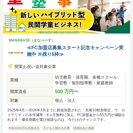
MANABASE（まなべーす）
≪FC加盟店募集スタート記念キャンペーン実
施中 ※残り6枠≫
開業お祝い金対象企業
幼児教育・保育園、各種スクール、
業種
学習塾・個別指導塾・家庭教師
開業資金
500 万円〜
対象
個人・法人
2025年4月～2026年3月までに新規加盟された「先着10校舎限定」で、ロ
イヤリティの永年減率・6ヵ月無料に加え、FC加盟金から55万円が減額さ
れます！優良商圏が選び放題なのは、今だけのチャンスです。
年収1000万を目指せる
子どもと関わる仕事
地域社会に貢献