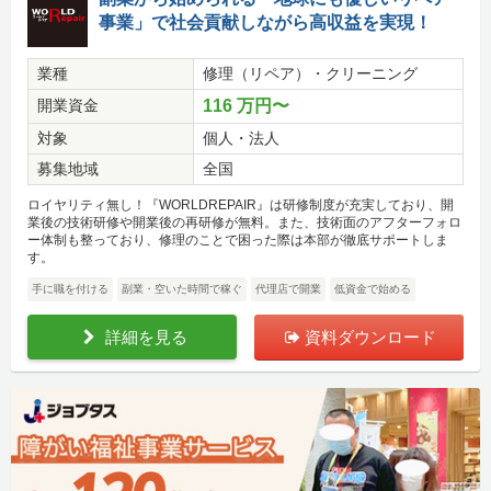
事業」で社会貢献しながら高収益を実現！
業種
修理（リペア）・クリーニング
開業資金
116 万円〜
対象
個人・法人
募集地域
全国
ロイヤリティ無し！『WORLDREPAIR』は研修制度が充実しており、開
業後の技術研修や開業後の再研修が無料。また、技術面のアフターフォロ
ー体制も整っており、修理のことで困った際は本部が徹底サポートしま
す。
手に職を付ける
副業・空いた時間で稼ぐ
代理店で開業
低資金で始める
詳細を見る
資料ダウンロード