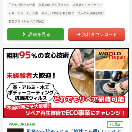
子どもと関わる仕事
年収1000万を目指せる
未経験からオーナーに
研修・サポートが充実
売り上げ実績を引き継ぐ
法人の新規事業向け
有名フランチャイズで独立
詳細を見る
資料ダウンロード
WORLDREPAIR
代理店
副業から始められる「地球にも優しいリペア