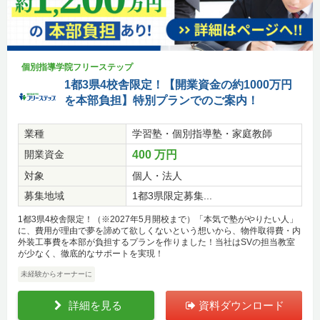
個別指導学院フリーステップ
1都3県4校舎限定！【開業資金の約1000万円
を本部負担】特別プランでのご案内！
業種
学習塾・個別指導塾・家庭教師
開業資金
400 万円
対象
個人・法人
募集地域
1都3県限定募集...
1都3県4校舎限定！（※2027年5月開校まで）「本気で塾がやりたい人」
に、費用が理由で夢を諦めて欲しくないという想いから、物件取得費・内
外装工事費を本部が負担するプランを作りました！当社はSVの担当教室
が少なく、徹底的なサポートを実現！
未経験からオーナーに
詳細を見る
資料ダウンロード