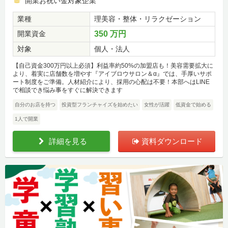
開業お祝い金対象企業
業種
理美容・整体・リラクゼーション
開業資金
350 万円
対象
個人・法人
【自己資金300万円以上必須】利益率約50%の加盟店も！美容需要拡大に
より、着実に店舗数を増やす『アイブロウサロン＆α』では、手厚いサポ
ート制度をご準備。人材紹介により、採用の心配は不要！本部へはLINE
で相談でき悩み事をすぐに解決できます
自分のお店を持つ
投資型フランチャイズを始めたい
女性が活躍
低資金で始める
1人で開業
詳細を見る
資料ダウンロード