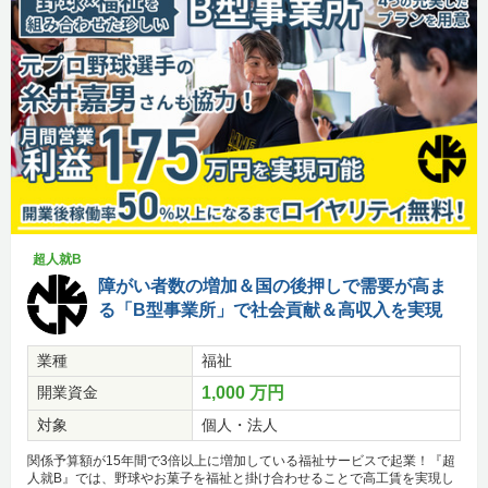
超人就B
障がい者数の増加＆国の後押しで需要が高ま
る「B型事業所」で社会貢献＆高収入を実現
業種
福祉
開業資金
1,000 万円
対象
個人・法人
関係予算額が15年間で3倍以上に増加している福祉サービスで起業！『超
人就B』では、野球やお菓子を福祉と掛け合わせることで高工賃を実現し