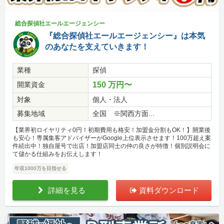
総合探偵社エールエージェンシー
『総合探偵社エールエージェンシー』は本気
のあなたを支えていきます！
業種
探偵
開業資金
150 万円〜
対象
個人・法人
募集地域
全国 ※関西方面...
【業界初ロイヤリティ0円！初期費用も格安！加盟金分割もOK！】開業後
も安心！専属集客アドバイザーがGoogle上位表示させます！100万超え案
件続出中！独自屋号で出店！加盟店同士の仲の良さが特徴！個別説明会に
て儲かる仕組みをお伝えします！
年収1000万を目指せる
詳細を見る
資料ダウンロード