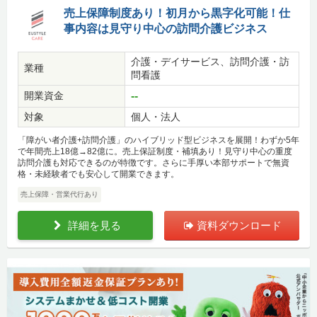
売上保障制度あり！初月から黒字化可能！仕
事内容は見守り中心の訪問介護ビジネス
介護・デイサービス、訪問介護・訪
業種
問看護
開業資金
--
対象
個人・法人
「障がい者介護+訪問介護」のハイブリッド型ビジネスを展開！わずか5年
で年間売上18億→82億に。売上保証制度・補填あり！見守り中心の重度
訪問介護も対応できるのが特徴です。さらに手厚い本部サポートで無資
格・未経験者でも安心して開業できます。
売上保障・営業代行あり
詳細を見る
資料ダウンロード