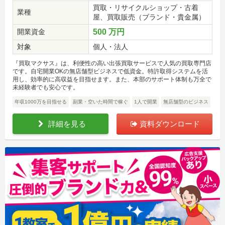
買取・リサイクルショップ・古着
業種
屋、買取販売（ブランド・貴金属）
開業資金
500 万円
対象
個人・法人
『買取マクサス』は、利便性の高い出張買取サービスで人気の買取専門店
です。自宅開業OKの無店舗型ビジネスで低資金。特許取得システムを活
用し、効率的に高収益を目指せます。また、本部のサポート体制も万全で
未経験者でも安心です。
年収1000万を目指せる
副業・空いた時間で稼ぐ
1人で開業
無店舗型のビジネス
詳細を見る
資料ダウンロード