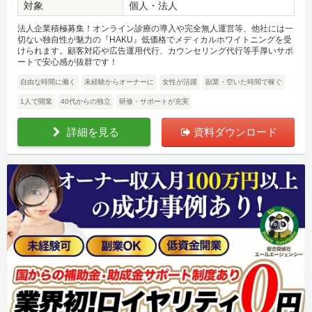
対象
個人・法人
法人企業積極募集！オンライン診療の導入や完全無人運営等、他社には一
切ない独自性が魅力の『HAKU』低価格でメディカルホワイトニングを受
けられます。顧客対応や広告運用代行、カウンセリング代行等手厚いサポ
ートで安心感が抜群です！
自由な時間に働く
未経験からオーナーに
女性が活躍
副業・空いた時間で稼ぐ
1人で開業
40代からの独立
研修・サポートが充実
詳細を見る
資料ダウンロード