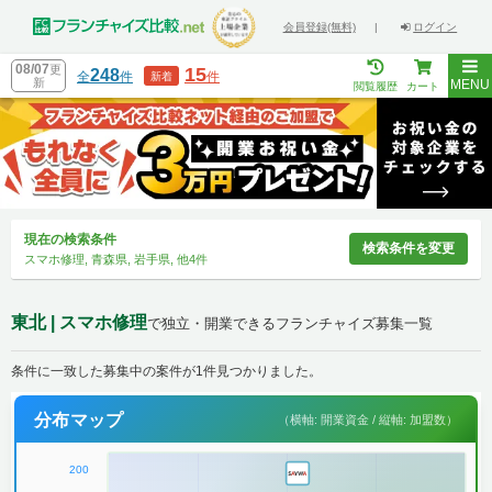
会員登録(無料)
|
ログイン
08/07
更
15
248
全
件
件
新着
新
MENU
閲覧履歴
カート
現在の検索条件
検索条件を変更
スマホ修理, 青森県, 岩手県, 他4件
東北 | スマホ修理
で独立・開業できるフランチャイズ募集一覧
条件に一致した募集中の案件が1件見つかりました。
分布マップ
（横軸: 開業資金 / 縦軸: 加盟数）
200