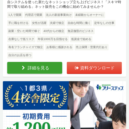
自システムを使った新たなネットショップ立ち上げビジネス！「スキマ時
間で取り組める」ネット販売をこの機会に始めてみませんか？
1人で開業
代理店で開業
法人の新規事業向け
未経験からオーナーに
手に職を付ける
女性が活躍
夫婦で独立
自由な時間に働く
定年なしの仕事
副業・空いた時間で稼ぐ
40代からの独立
無店舗型のビジネス
在庫なしで低リスク
年収1000万を目指せる
低資金で始める
有名フランチャイズで独立
お客様に感謝される
売上保障・営業代行あり
自分のお店を持つ
詳細を見る
資料ダウンロード