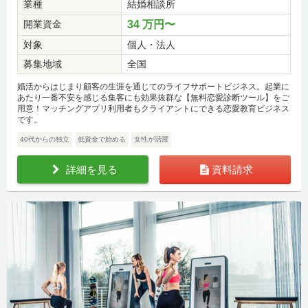
業種
結婚相談所
開業資金
34 万円〜
対象
個人・法人
募集地域
全国
婚活からはじまり顧客の生涯を通じてのライフサポートビジネス。起業に
あたり一番不安を感じる集客にも効果抜群な【無料恋愛診断ツール】をご
用意！マッチングアプリ利用者もクライアントにできる恋愛教育ビジネス
です。
40代からの独立
低資金で始める
女性が活躍
詳細を見る
資料請求