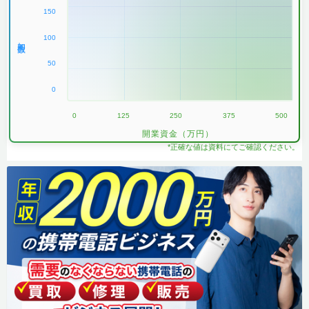
150
100
加盟数
50
0
0
125
250
375
500
開業資金（万円）
*正確な値は資料にてご確認ください。