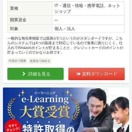
IT・通信・情報・携帯電話、ネット
業種
ショップ
開業資金
--
対象
個人・法人
一般的な無在庫物販では販路が1つというのがスタンダードですが、こち
らのシステムでは4つの販路まで対応しているので集客に困りにくく、仕
入れでAmazonポイントが貯まることと、クレジットカードのポイントが
貯まっていくのでかなりお得です。
代理店で開業
低資金で始める
詳細を見る
資料ダウンロード