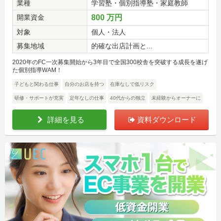
業種
学習塾・個別指導塾・家庭教師
開業資金
800 万円
対象
個人・法人
募集地域
的確な出店計画と...
2020年のFC一次募集開始から3年目で全国300校舎を突破する成長を遂げ
た個別指導WAM！
子どもと関わる仕事
自分のお店を持つ
在庫なしで低リスク
研修・サポートが充実
定年なしの仕事
40代からの独立
未経験からオーナーに
詳細を見る
資料ダウンロード