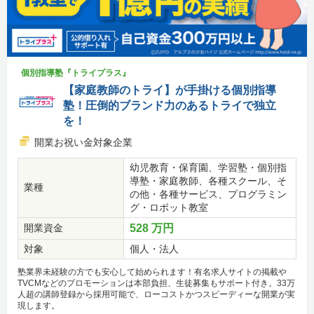
個別指導塾『トライプラス』
【家庭教師のトライ】が手掛ける個別指導
塾！圧倒的ブランド力のあるトライで独立
を！
開業お祝い金対象企業
幼児教育・保育園、学習塾・個別指
導塾・家庭教師、各種スクール、そ
業種
の他・各種サービス、プログラミン
グ・ロボット教室
開業資金
528 万円
対象
個人・法人
塾業界未経験の方でも安心して始められます！有名求人サイトの掲載や
TVCMなどのプロモーションは本部負担、生徒募集もサポート付き。33万
人超の講師登録から採用可能で、ローコストかつスピーディーな開業が実
現します。