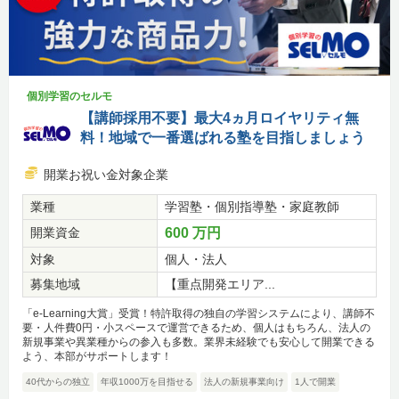
個別学習のセルモ
【講師採用不要】最大4ヵ月ロイヤリティ無
料！地域で一番選ばれる塾を目指しましょう
開業お祝い金対象企業
業種
学習塾・個別指導塾・家庭教師
開業資金
600 万円
対象
個人・法人
募集地域
【重点開発エリア...
「e-Learning大賞」受賞！特許取得の独自の学習システムにより、講師不
要・人件費0円・小スペースで運営できるため、個人はもちろん、法人の
新規事業や異業種からの参入も多数。業界未経験でも安心して開業できる
よう、本部がサポートします！
40代からの独立
年収1000万を目指せる
法人の新規事業向け
1人で開業