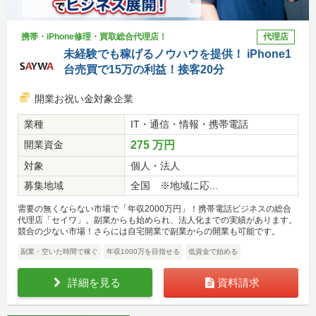
携帯・iPhone修理・買取総合代理店！
代理店
未経験でも稼げるノウハウを提供！ iPhone1
台売買で15万の利益！接客20分
開業お祝い金対象企業
業種
IT・通信・情報・携帯電話
開業資金
275 万円
対象
個人・法人
募集地域
全国 ※地域に応...
需要の無くならない市場で「年収2000万円」！携帯電話ビジネスの総合
代理店「セイワ」。副業からも始められ、法人化までの実績があります。
競合の少ない市場！さらには自宅開業で副業からの開業も可能です。
副業・空いた時間で稼ぐ
年収1000万を目指せる
低資金で始める
詳細を見る
資料請求