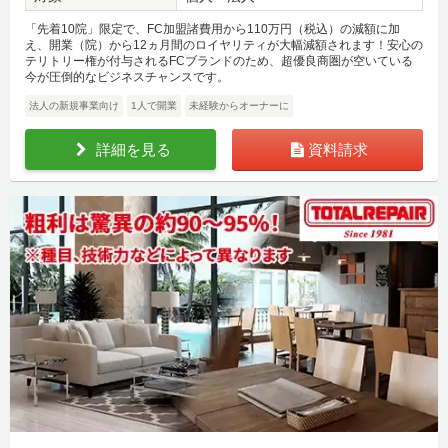
「先着10院」限定で、FC加盟諸費用から110万円（税込）の減額に加
え、開業（院）から12ヵ月間のロイヤリティが大幅減額されます！安心の
テリトリー権が付与されるFCブランドのため、超優良商圏が空いている
今が圧倒的なビジネスチャンスです。
法人の新規事業向け
1人で開業
未経験からオーナーに
詳細を見る
資料請求