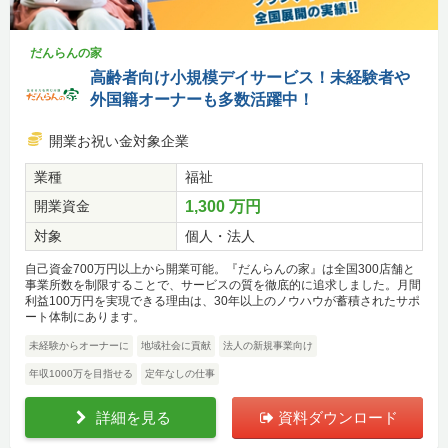
だんらんの家
高齢者向け小規模デイサービス！未経験者や
外国籍オーナーも多数活躍中！
開業お祝い金対象企業
業種
福祉
開業資金
1,300 万円
対象
個人・法人
自己資金700万円以上から開業可能。『だんらんの家』は全国300店舗と
事業所数を制限することで、サービスの質を徹底的に追求しました。月間
利益100万円を実現できる理由は、30年以上のノウハウが蓄積されたサポ
ート体制にあります。
未経験からオーナーに
地域社会に貢献
法人の新規事業向け
年収1000万を目指せる
定年なしの仕事
詳細を見る
資料ダウンロード