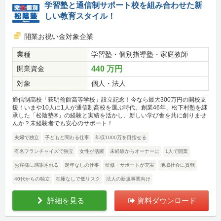
学習塾と通信制サポート校を組み合わせた新
しい教育スタイル！
開業お祝い金対象企業
業種
学習塾・個別指導塾・家庭教師
開業資金
440 万円
対象
個人・法人
通信制高校「萩明倫館高等学校」設立記念！今なら最大300万円の開校支
援！いまや10人に1人が通信制高校を選ぶ時代。創業46年、松下村塾を継
承した「松陰塾®」の経験と実績を活かし、新しい学び舎を共に創りませ
んか？未経験者でも安心のサポート！
夫婦で独立
子どもと関わる仕事
年収1000万を目指せる
有名フランチャイズで独立
女性が活躍
未経験からオーナーに
1人で開業
お客様に感謝される
定年なしの仕事
研修・サポートが充実
地域社会に貢献
40代からの独立
在庫なしで低リスク
法人の新規事業向け
詳細を見る
資料ダウンロード