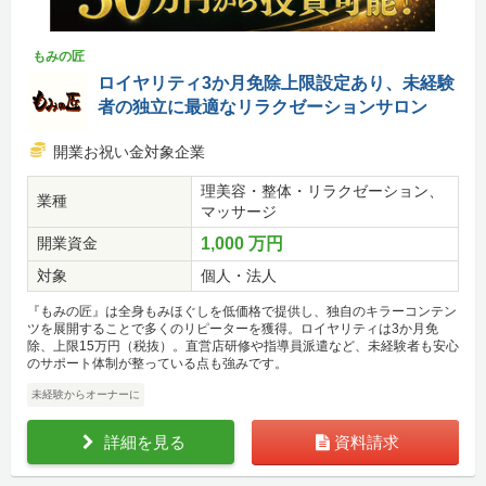
もみの匠
ロイヤリティ3か月免除上限設定あり、未経験
者の独立に最適なリラクゼーションサロン
開業お祝い金対象企業
理美容・整体・リラクゼーション、
業種
マッサージ
開業資金
1,000 万円
対象
個人・法人
『もみの匠』は全身もみほぐしを低価格で提供し、独自のキラーコンテン
ツを展開することで多くのリピーターを獲得。ロイヤリティは3か月免
除、上限15万円（税抜）。直営店研修や指導員派遣など、未経験者も安心
のサポート体制が整っている点も強みです。
未経験からオーナーに
詳細を見る
資料請求