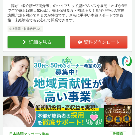
「障がい者介護+訪問介護」のハイブリッド型ビジネスを展開！わずか5年
で年間売上18億→82億に。売上保証制度・補填あり！見守り中心の重度
訪問介護も対応できるのが特徴です。さらに手厚い本部サポートで無資
格・未経験者でも安心して開業できます。
売上保障・営業代行あり
詳細を見る
資料ダウンロード
日本訪問マッサージ協会
代理店