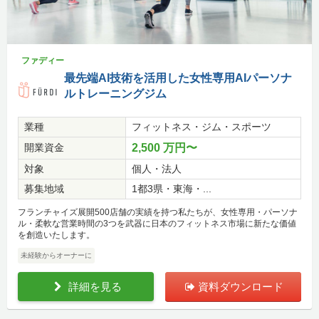
ファディー
最先端AI技術を活用した女性専用AIパーソナ
ルトレーニングジム
業種
フィットネス・ジム・スポーツ
開業資金
2,500 万円〜
対象
個人・法人
募集地域
1都3県・東海・...
フランチャイズ展開500店舗の実績を持つ私たちが、女性専用・パーソナ
ル・柔軟な営業時間の3つを武器に日本のフィットネス市場に新たな価値
を創造いたします。
未経験からオーナーに
詳細を見る
資料ダウンロード