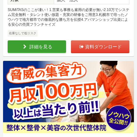
SUMiTASのここが凄い！1.営業も事務も雇用の必要が無い2.10万でシステ
ム完全無料・タレント使い放題・充実の研修をご用意3.札幌市で培ったノ
ウハウで地方都市での徹底的な勝ち方を伝授4.アパマンショップ出資によ
る安心の売買フランチャイズ
在庫なしで低リスク
詳細を見る
資料ダウンロード