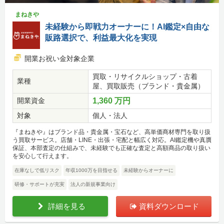
まねきや
未経験から即戦力オーナーに！AI鑑定×自由な
販路選択で、利益最大化を実現
開業お祝い金対象企業
買取・リサイクルショップ・古着
業種
屋、買取販売（ブランド・貴金属）
開業資金
1,360 万円
対象
個人・法人
『まねきや』はブランド品・貴金属・宝石など、高単価商材専門を取り扱
う買取サービス。店舗・LINE・出張・宅配と幅広く対応。AI鑑定機や真贋
保証、本部査定の仕組みで、未経験でも正確な査定と高額商品の取り扱い
を安心して行えます。
在庫なしで低リスク
年収1000万を目指せる
未経験からオーナーに
研修・サポートが充実
法人の新規事業向け
詳細を見る
資料ダウンロード