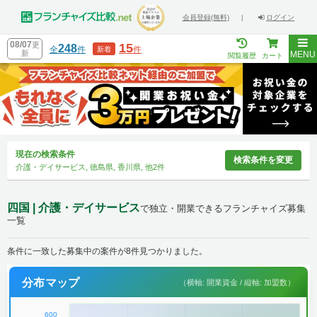
会員登録(無料)
|
ログイン
08/07
更
15
248
全
件
件
新着
新
MENU
閲覧履歴
カート
現在の検索条件
検索条件を変更
介護・デイサービス, 徳島県, 香川県, 他2件
四国 | 介護・デイサービス
で独立・開業できるフランチャイズ募集
一覧
条件に一致した募集中の案件が8件見つかりました。
分布マップ
（横軸: 開業資金 / 縦軸: 加盟数）
600