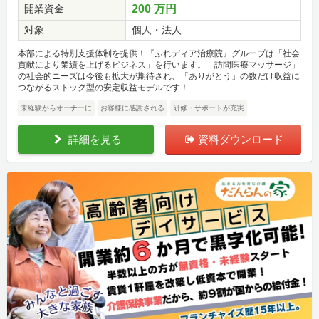
開業資金
200 万円
対象
個人・法人
本部による特別支援体制を提供！『ふれディア治療院』グループは「社会
貢献により業績を上げるビジネス」を行います。「訪問医療マッサージ」
の社会的ニーズは今後も拡大が期待され、「ありがとう」の数だけ収益に
つながるストック型の安定収益モデルです！
未経験からオーナーに
お客様に感謝される
研修・サポートが充実
詳細を見る
資料ダウンロード