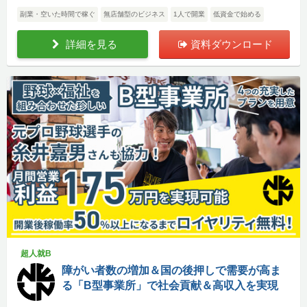
副業・空いた時間で稼ぐ
無店舗型のビジネス
1人で開業
低資金で始める
詳細を見る
資料ダウンロード
超人就B
障がい者数の増加＆国の後押しで需要が高ま
る「B型事業所」で社会貢献＆高収入を実現