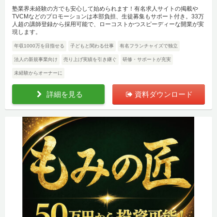
塾業界未経験の方でも安心して始められます！有名求人サイトの掲載や
TVCMなどのプロモーションは本部負担、生徒募集もサポート付き。33万
人超の講師登録から採用可能で、ローコストかつスピーディーな開業が実
現します。
年収1000万を目指せる
子どもと関わる仕事
有名フランチャイズで独立
法人の新規事業向け
売り上げ実績を引き継ぐ
研修・サポートが充実
未経験からオーナーに
詳細を見る
資料ダウンロード