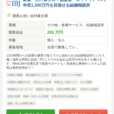
年収1,300万円を目指せる結婚相談所
開業お祝い金対象企業
業種
その他・各種サービス、結婚相談所
開業資金
200 万円
対象
個人・法人
募集地域
全国で募集してい...
1日1時間からの副業や兼業で低リスクに始められる結婚相談所ビジネス。
働く場所も時間も自由！PCとスマホがあれば自宅や外出先でも働けま
す。WebCMや交通広告で集客サポートも！具体的な事例やシステムの説
明は無料説明会で！
代理店で開業
無店舗型のビジネス
有名フランチャイズで独立
お客様に感謝される
定年なしの仕事
在庫なしで低リスク
1人で開業
未経験からオーナーに
低資金で始める
自由な時間に働く
40代からの独立
女性が活躍
研修・サポートが充実
年収1000万を目指せる
副業・空いた時間で稼ぐ