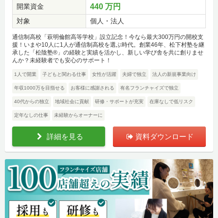
開業資金
440 万円
対象
個人・法人
通信制高校「萩明倫館高等学校」設立記念！今なら最大300万円の開校支
援！いまや10人に1人が通信制高校を選ぶ時代。創業46年、松下村塾を継
承した「松陰塾®」の経験と実績を活かし、新しい学び舎を共に創りませ
んか？未経験者でも安心のサポート！
1人で開業
子どもと関わる仕事
女性が活躍
夫婦で独立
法人の新規事業向け
年収1000万を目指せる
お客様に感謝される
有名フランチャイズで独立
40代からの独立
地域社会に貢献
研修・サポートが充実
在庫なしで低リスク
定年なしの仕事
未経験からオーナーに
詳細を見る
資料ダウンロード