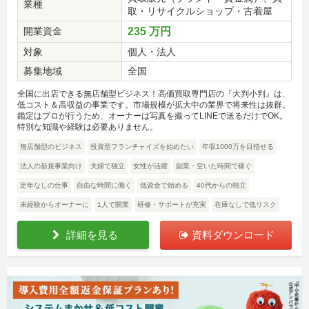
業種
取・リサイクルショップ・古着屋
開業資金
235 万円
対象
個人・法人
募集地域
全国
全国に出店できる無店舗型ビジネス！高価買取専門店の『大判小判』は、
低コスト＆高収益の事業です。市場規模が拡大中の業界で将来性は抜群。
鑑定はプロが行うため、オーナーは写真を撮ってLINEで送るだけでOK。
特別な知識や経験は必要ありません。
無店舗型のビジネス
投資型フランチャイズを始めたい
年収1000万を目指せる
法人の新規事業向け
夫婦で独立
女性が活躍
副業・空いた時間で稼ぐ
定年なしの仕事
自由な時間に働く
低資金で始める
40代からの独立
未経験からオーナーに
1人で開業
研修・サポートが充実
在庫なしで低リスク
詳細を見る
資料ダウンロード