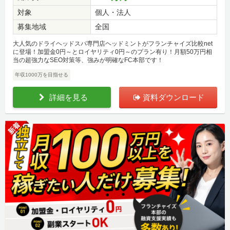
対象
個人・法人
募集地域
全国
大人気のドライヘッドスパ専門店ヘッドミントがフランチャイズ比較net
に登場！加盟金0円～とロイヤリティ0円～のプラン有り！月額50万円相
当の超強力なSEO対策等、強みが明確なFC本部です！
年収1000万を目指せる
詳細を見る
資料ダウンロード
新着