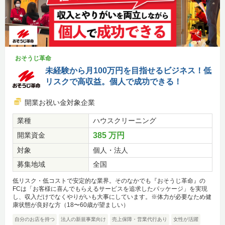
おそうじ革命
未経験から月100万円を目指せるビジネス！低
リスクで高収益。個人で成功できる！
開業お祝い金対象企業
業種
ハウスクリーニング
開業資金
385 万円
対象
個人・法人
募集地域
全国
低リスク・低コストで安定的な業界。そのなかでも『おそうじ革命』の
FCは「お客様に喜んでもらえるサービスを追求したパッケージ」を実現
し、収入だけでなくやりがいも大事にしています。※体力が必要なため健
康状態が良好な方（18〜60歳が望ましい）
自分のお店を持つ
法人の新規事業向け
売上保障・営業代行あり
女性が活躍