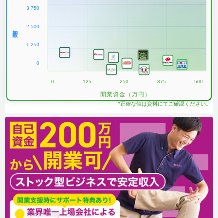
3,750
2,500
加盟数
1,250
0
0
125
250
375
500
開業資金（万円）
*正確な値は資料にてご確認ください。