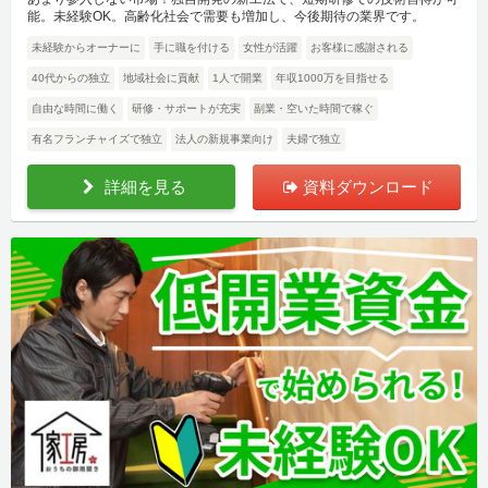
能。未経験OK。高齢化社会で需要も増加し、今後期待の業界です。
未経験からオーナーに
手に職を付ける
女性が活躍
お客様に感謝される
40代からの独立
地域社会に貢献
1人で開業
年収1000万を目指せる
自由な時間に働く
研修・サポートが充実
副業・空いた時間で稼ぐ
有名フランチャイズで独立
法人の新規事業向け
夫婦で独立
詳細を見る
資料ダウンロード