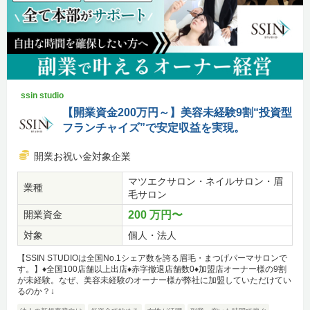
ssin studio
【開業資金200万円～】美容未経験9割“投資型
フランチャイズ”で安定収益を実現。
開業お祝い金対象企業
マツエクサロン・ネイルサロン・眉
業種
毛サロン
開業資金
200 万円〜
対象
個人・法人
【SSIN STUDIOは全国No.1シェア数を誇る眉毛・まつげパーマサロンで
す。】♦全国100店舗以上出店♦赤字撤退店舗数0♦加盟店オーナー様の9割
が未経験。なぜ、美容未経験のオーナー様が弊社に加盟していただけてい
るのか？↓