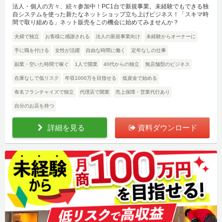
法人・個人の方々、続々参加中！PC1台で新規事業。未経験でもできる独
自システムを使った新たなネットショップ立ち上げビジネス！「スキマ時
間で取り組める」ネット販売をこの機会に始めてみませんか？
夫婦で独立
お客様に感謝される
法人の新規事業向け
未経験からオーナーに
手に職を付ける
女性が活躍
自由な時間に働く
定年なしの仕事
副業・空いた時間で稼ぐ
1人で開業
40代からの独立
無店舗型のビジネス
在庫なしで低リスク
年収1000万を目指せる
低資金で始める
有名フランチャイズで独立
代理店で開業
売上保障・営業代行あり
自分のお店を持つ
詳細を見る
資料ダウンロード