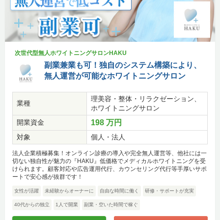
次世代型無人ホワイトニングサロンHAKU
副業兼業も可！独自のシステム構築により、
無人運営が可能なホワイトニングサロン
理美容・整体・リラクゼーション、
業種
ホワイトニングサロン
開業資金
198 万円
対象
個人・法人
法人企業積極募集！オンライン診療の導入や完全無人運営等、他社には一
切ない独自性が魅力の『HAKU』低価格でメディカルホワイトニングを受
けられます。顧客対応や広告運用代行、カウンセリング代行等手厚いサポ
ートで安心感が抜群です！
女性が活躍
未経験からオーナーに
自由な時間に働く
研修・サポートが充実
40代からの独立
1人で開業
副業・空いた時間で稼ぐ