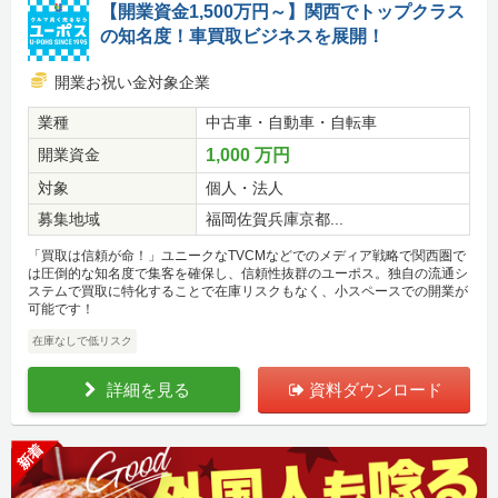
【開業資金1,500万円～】関西でトップクラス
の知名度！車買取ビジネスを展開！
開業お祝い金対象企業
業種
中古車・自動車・自転車
開業資金
1,000 万円
対象
個人・法人
募集地域
福岡佐賀兵庫京都...
「買取は信頼が命！」ユニークなTVCMなどでのメディア戦略で関西圏で
は圧倒的な知名度で集客を確保し、信頼性抜群のユーポス。独自の流通シ
ステムで買取に特化することで在庫リスクもなく、小スペースでの開業が
可能です！
在庫なしで低リスク
詳細を見る
資料ダウンロード
新着