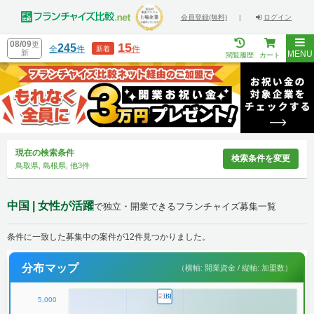
会員登録(無料)
|
ログイン
08/09
更
15
245
全
件
件
新着
新
MENU
閲覧履歴
カート
現在の検索条件
検索条件を変更
鳥取県, 島根県, 他3件
中国 | 女性が活躍
で独立・開業できるフランチャイズ募集一覧
条件に一致した募集中の案件が12件見つかりました。
分布マップ
（横軸: 開業資金 / 縦軸: 加盟数）
5,000