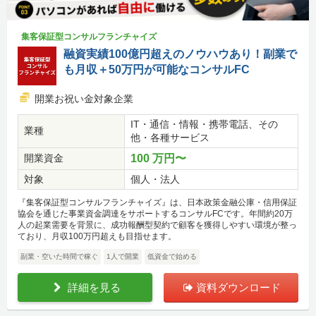
集客保証型コンサルフランチャイズ
融資実績100億円超えのノウハウあり！副業で
も月収＋50万円が可能なコンサルFC
開業お祝い金対象企業
IT・通信・情報・携帯電話、その
業種
他・各種サービス
開業資金
100 万円〜
対象
個人・法人
『集客保証型コンサルフランチャイズ』は、日本政策金融公庫・信用保証
協会を通じた事業資金調達をサポートするコンサルFCです。年間約20万
人の起業需要を背景に、成功報酬型契約で顧客を獲得しやすい環境が整っ
ており、月収100万円超えも目指せます。
副業・空いた時間で稼ぐ
1人で開業
低資金で始める
詳細を見る
資料ダウンロード