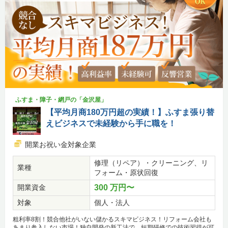
ふすま・障子・網戸の「金沢屋」
【平均月商180万円超の実績！】ふすま張り替
えビジネスで未経験から手に職を！
開業お祝い金対象企業
修理（リペア）・クリーニング、リ
業種
フォーム・原状回復
開業資金
300 万円〜
対象
個人・法人
粗利率8割！競合他社がいない儲かるスキマビジネス！リフォーム会社も
あまり参入しない市場！独自開発の新工法で、短期研修での技術習得が可