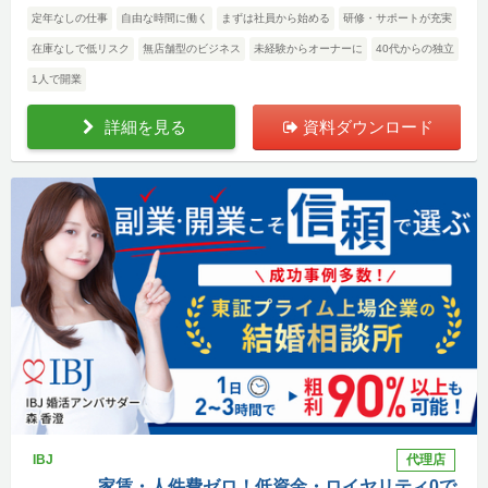
定年なしの仕事
自由な時間に働く
まずは社員から始める
研修・サポートが充実
在庫なしで低リスク
無店舗型のビジネス
未経験からオーナーに
40代からの独立
1人で開業
詳細を見る
資料ダウンロード
IBJ
代理店
家賃・人件費ゼロ！低資金・ロイヤリティ0で