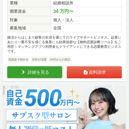
業種
結婚相談所
開業資金
34 万円〜
対象
個人・法人
募集地域
全国
婚活からはじまり顧客の生涯を通じてのライフサポートビジネス。起業に
あたり一番不安を感じる集客にも効果抜群な【無料恋愛診断ツール】をご
用意！マッチングアプリ利用者もクライアントにできる恋愛教育ビジネス
です。
低資金で始める
女性が活躍
40代からの独立
詳細を見る
資料請求