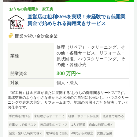
おうちの御用聞き 家工房
直営店は粗利85%を実現！未経験でも低開業
資金で始められる御用聞きサービス
開業お祝い金対象企業
修理（リペア）・クリーニング、そ
の他・各種サービス、リフォーム・
業種
原状回復、ハウスクリーニング、そ
の他・各種小売
開業資金
300 万円〜
対象
個人・法人
『家工房』は金沢屋が新たに展開する“おうちの御用聞きサービス”です。
電球交換のような小さな事からお客様のご自宅にお伺いし、ハウスクリー
ニングや庭木の剪定、リフォームまで、地域のお困りごとを解決していく
お仕事です。
手に職を付ける
未経験からオーナーに
研修・サポートが充実
低資金で始める
在庫なしで低リスク
無店舗型のビジネス
1人で開業
自由な時間に働く
副業・空いた時間で稼ぐ
地域社会に貢献
40代からの独立
女性が活躍