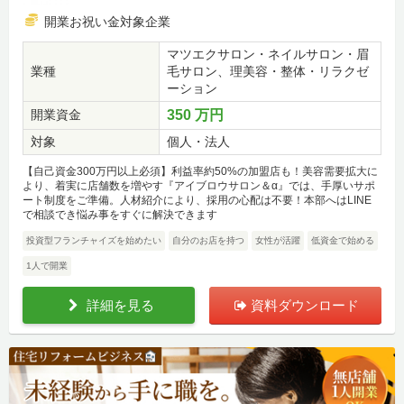
開業お祝い金対象企業
マツエクサロン・ネイルサロン・眉
業種
毛サロン、理美容・整体・リラクゼ
ーション
開業資金
350 万円
対象
個人・法人
【自己資金300万円以上必須】利益率約50%の加盟店も！美容需要拡大に
より、着実に店舗数を増やす『アイブロウサロン＆α』では、手厚いサポ
ート制度をご準備。人材紹介により、採用の心配は不要！本部へはLINE
で相談でき悩み事をすぐに解決できます
投資型フランチャイズを始めたい
自分のお店を持つ
女性が活躍
低資金で始める
1人で開業
詳細を見る
資料ダウンロード