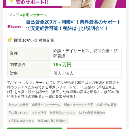
フレアス在宅マッサージ
自己資金200万～開業可！業界最高のサポート
で安定経営可能！秘訣はぜひ説明会で！
開業お祝い金対象企業
介護・デイサービス、訪問介護・訪
業種
問看護
開業資金
195 万円
対象
個人・法人
TV『がっちりマンデー』にフレアスが登場！20年以上の実績と直営店を
持つフレアスだからできる手厚いサポートで、FC店舗の【早期立ち上
げ】を支援！競合も認めた【徹底した施術者の育成と研修】にはFCの施
術者も直営店の施術者と一緒に参加が可能！
定年なしの仕事
未経験からオーナーに
研修・サポートが充実
地域社会に貢献
手に職を付ける
女性が活躍
無店舗型のビジネス
法人の新規事業向け
お客様に感謝される
年収1000万を目指せる