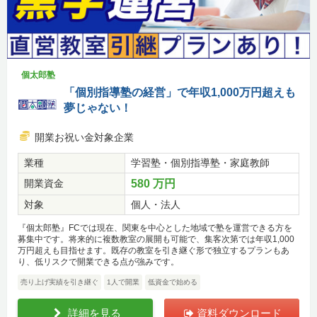
個太郎塾
「個別指導塾の経営」で年収1,000万円超えも
夢じゃない！
開業お祝い金対象企業
業種
学習塾・個別指導塾・家庭教師
開業資金
580 万円
対象
個人・法人
『個太郎塾』FCでは現在、関東を中心とした地域で塾を運営できる方を
募集中です。将来的に複数教室の展開も可能で、集客次第では年収1,000
万円超えも目指せます。既存の教室を引き継ぐ形で独立するプランもあ
り、低リスクで開業できる点が強みです。
売り上げ実績を引き継ぐ
1人で開業
低資金で始める
詳細を見る
資料ダウンロード