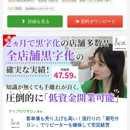
法人の新規事業向け
低資金で始める
女性が活躍
副業・空いた時間で稼ぐ
1人で開業
未経験からオーナーに
詳細を見る
資料ダウンロード
新着
アイブロウサロン＆α
客単価も売り上げも高い！流行りの「眉毛サ
ロン」でリピーターを確保して安定経営