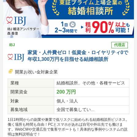
IBJ
代理店
家賃・人件費ゼロ！低資金・ロイヤリティ0で
年収1,300万円を目指せる結婚相談所
開業お祝い金対象企業
業種
結婚相談所、その他・各種サービス
開業資金
200 万円
対象
個人・法人
募集地域
全国で募集してい...
1日1時間からの副業や兼業で低リスクに始められる結婚相談所ビジネス。
働く場所も時間も自由！PCとスマホがあれば自宅や外出先でも働けま
す。WebCMや交通広告で集客サポートも！具体的な事例やシステムの説
明は無料説明会で！