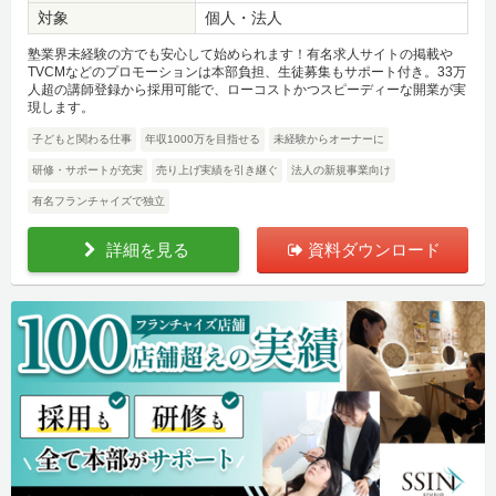
対象
個人・法人
塾業界未経験の方でも安心して始められます！有名求人サイトの掲載や
TVCMなどのプロモーションは本部負担、生徒募集もサポート付き。33万
人超の講師登録から採用可能で、ローコストかつスピーディーな開業が実
現します。
子どもと関わる仕事
年収1000万を目指せる
未経験からオーナーに
研修・サポートが充実
売り上げ実績を引き継ぐ
法人の新規事業向け
有名フランチャイズで独立
詳細を見る
資料ダウンロード