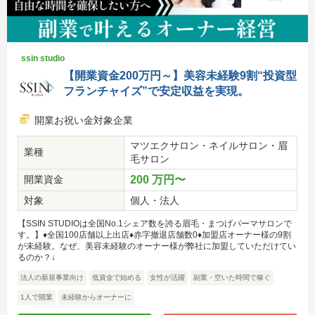
ssin studio
【開業資金200万円～】美容未経験9割“投資型
フランチャイズ”で安定収益を実現。
開業お祝い金対象企業
マツエクサロン・ネイルサロン・眉
業種
毛サロン
開業資金
200 万円〜
対象
個人・法人
【SSIN STUDIOは全国No.1シェア数を誇る眉毛・まつげパーマサロンで
す。】♦全国100店舗以上出店♦赤字撤退店舗数0♦加盟店オーナー様の9割
が未経験。なぜ、美容未経験のオーナー様が弊社に加盟していただけてい
るのか？↓
法人の新規事業向け
低資金で始める
女性が活躍
副業・空いた時間で稼ぐ
1人で開業
未経験からオーナーに