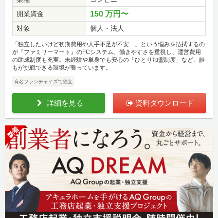
開業資金
150 万円〜
対象
個人・法人
「独立したいけど初期費用や人手不足が不安…」という悩みを払拭するの
が『ファミリーマート』のFCシステム。働きやすさを重視し、運営費用
の助成制度も充実。未経験や単身でも安心の「ひとり加盟制度」など、誰
もが挑戦できる環境が整っています。
有名フランチャイズで独立
詳細を見る
資料ダウンロード
新着