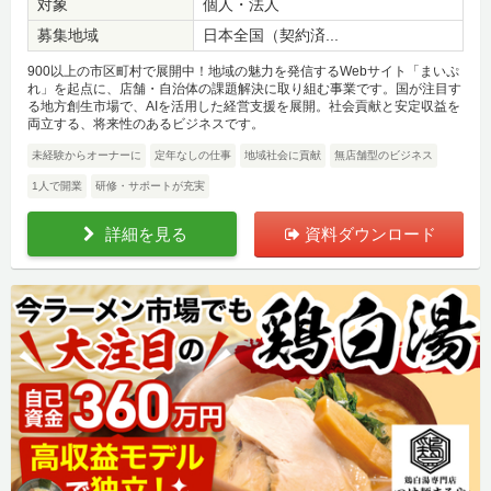
対象
個人・法人
募集地域
日本全国（契約済...
900以上の市区町村で展開中！地域の魅力を発信するWebサイト「まいぷ
れ」を起点に、店舗・自治体の課題解決に取り組む事業です。国が注目す
る地方創生市場で、AIを活用した経営支援を展開。社会貢献と安定収益を
両立する、将来性のあるビジネスです。
未経験からオーナーに
定年なしの仕事
地域社会に貢献
無店舗型のビジネス
1人で開業
研修・サポートが充実
詳細を見る
資料ダウンロード