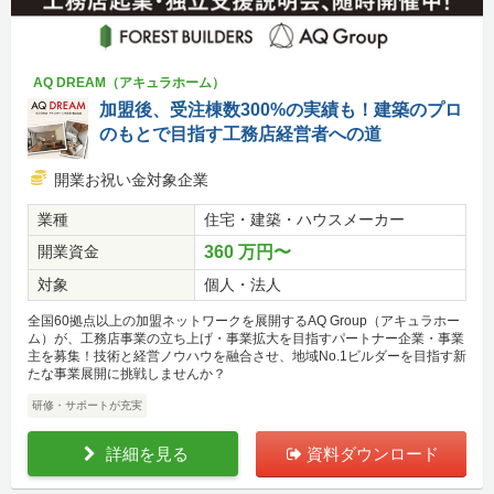
AQ DREAM（アキュラホーム）
加盟後、受注棟数300%の実績も！建築のプロ
のもとで目指す工務店経営者への道
開業お祝い金対象企業
業種
住宅・建築・ハウスメーカー
開業資金
360 万円〜
対象
個人・法人
全国60拠点以上の加盟ネットワークを展開するAQ Group（アキュラホー
ム）が、工務店事業の立ち上げ・事業拡大を目指すパートナー企業・事業
主を募集！技術と経営ノウハウを融合させ、地域No.1ビルダーを目指す新
たな事業展開に挑戦しませんか？
研修・サポートが充実
詳細を見る
資料ダウンロード