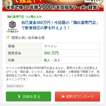
鶏白湯専門店 つけ麺まるや
自己資金360万円！今話題の「鶏白湯専門店」
で飲食独立の夢を叶えよう！
開業お祝い金対象企業
業種
ラーメン
開業資金
360 万円
対象
個人・法人
ラーメンの市場規模が5000億円を超えるなか、業界の人気と注目度を上
げている「鶏白湯」ビジネス。低資金・未経験・少数精鋭で開業でき、投
資回収までが早いのが魅力。今まさに先行者メリットを享受できる絶好の
タイミングです！
低資金で始める
詳細を見る
資料ダウンロード