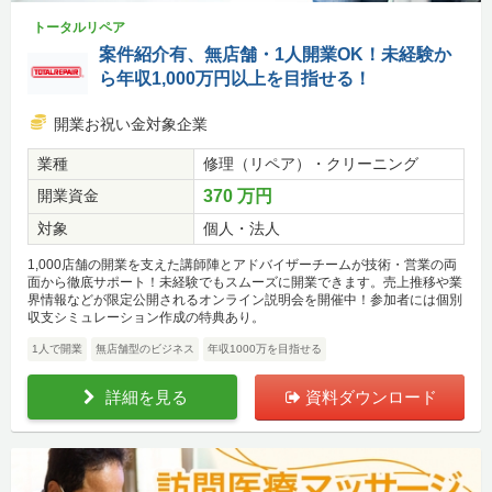
トータルリペア
案件紹介有、無店舗・1人開業OK！未経験か
ら年収1,000万円以上を目指せる！
開業お祝い金対象企業
業種
修理（リペア）・クリーニング
開業資金
370 万円
対象
個人・法人
1,000店舗の開業を支えた講師陣とアドバイザーチームが技術・営業の両
面から徹底サポート！未経験でもスムーズに開業できます。売上推移や業
界情報などが限定公開されるオンライン説明会を開催中！参加者には個別
収支シミュレーション作成の特典あり。
1人で開業
無店舗型のビジネス
年収1000万を目指せる
詳細を見る
資料ダウンロード