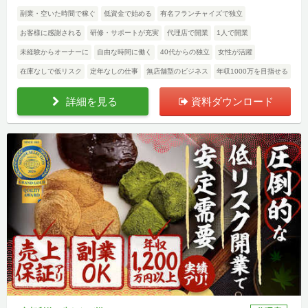
副業・空いた時間で稼ぐ
低資金で始める
有名フランチャイズで独立
お客様に感謝される
研修・サポートが充実
代理店で開業
1人で開業
未経験からオーナーに
自由な時間に働く
40代からの独立
女性が活躍
在庫なしで低リスク
定年なしの仕事
無店舗型のビジネス
年収1000万を目指せる
詳細を見る
資料ダウンロード