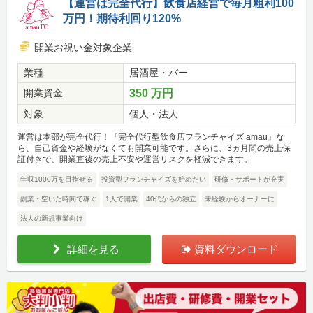
【運営は完全代行】飲食店経営で毎月粗利100
万円！期待利回り120%
開業お祝い金対象企業
業種
居酒屋・バー
開業資金
350 万円
対象
個人・法人
運営は本部が完全代行！『完全代行型飲食店フランチャイズ amau』な
ら、自己資金や経験がなくても開業可能です。さらに、3ヵ月間の売上保
証付きで、開業直後の売上不安や運営リスクを軽減できます。
年収1000万を目指せる
投資型フランチャイズを始めたい
研修・サポートが充実
副業・空いた時間で稼ぐ
1人で開業
40代からの独立
未経験からオーナーに
法人の新規事業向け
詳細を見る
資料ダウンロード