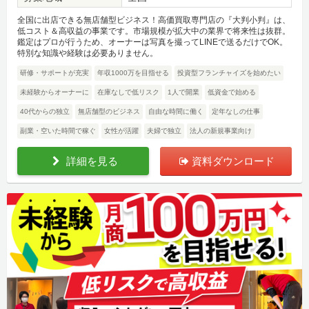
全国に出店できる無店舗型ビジネス！高価買取専門店の『大判小判』は、
低コスト＆高収益の事業です。市場規模が拡大中の業界で将来性は抜群。
鑑定はプロが行うため、オーナーは写真を撮ってLINEで送るだけでOK。
特別な知識や経験は必要ありません。
研修・サポートが充実
年収1000万を目指せる
投資型フランチャイズを始めたい
未経験からオーナーに
在庫なしで低リスク
1人で開業
低資金で始める
40代からの独立
無店舗型のビジネス
自由な時間に働く
定年なしの仕事
副業・空いた時間で稼ぐ
女性が活躍
夫婦で独立
法人の新規事業向け
詳細を見る
資料ダウンロード