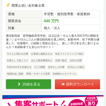
開業お祝い金対象企業
業種
学習塾・個別指導塾・家庭教師
開業資金
440 万円
対象
個人・法人
通信制高校「萩明倫館高等学校」設立記念！今なら最大300万円の開校支
援！いまや10人に1人が通信制高校を選ぶ時代。創業46年、松下村塾を継
承した「松陰塾®」の経験と実績を活かし、新しい学び舎を共に創りませ
んか？未経験者でも安心のサポート！
子どもと関わる仕事
お客様に感謝される
有名フランチャイズで独立
在庫なしで低リスク
法人の新規事業向け
夫婦で独立
女性が活躍
年収1000万を目指せる
1人で開業
定年なしの仕事
40代からの独立
地域社会に貢献
研修・サポートが充実
未経験からオーナーに
詳細を見る
資料ダウンロード