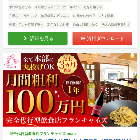
手に職を付ける
未経験からオーナーに
年収1000万を目指せる
在庫なしで低リスク
無店舗型のビジネス
40代からの独立
1人で開業
副業・空いた時間で稼ぐ
定年なしの仕事
自由な時間に働く
法人の新規事業向け
詳細を見る
資料ダウンロード
完全代行型飲食店フランチャイズamau