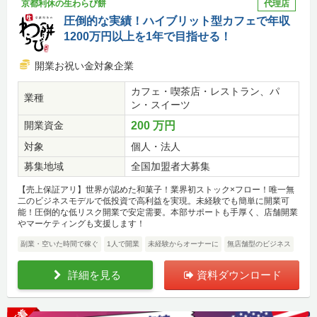
京都利休の生わらび餅
代理店
圧倒的な実績！ハイブリット型カフェで年収
1200万円以上を1年で目指せる！
開業お祝い金対象企業
カフェ・喫茶店・レストラン、パ
業種
ン・スイーツ
開業資金
200 万円
対象
個人・法人
募集地域
全国加盟者大募集
【売上保証アリ】世界が認めた和菓子！業界初ストック×フロー！唯一無
二のビジネスモデルで低投資で高利益を実現。未経験でも簡単に開業可
能！圧倒的な低リスク開業で安定需要。本部サポートも手厚く、店舗開業
やマーケティングも支援します！
副業・空いた時間で稼ぐ
1人で開業
未経験からオーナーに
無店舗型のビジネス
詳細を見る
資料ダウンロード