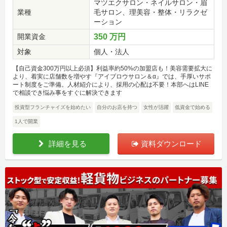
マツエクサロン・ネイルサロン・眉
業種
毛サロン、理美容・整体・リラクゼ
ーション
開業資金
350 万円
対象
個人・法人
【自己資金300万円以上必須】利益率約50%の加盟店も！美容需要拡大に
より、着実に店舗数を増やす『アイブロウサロン＆α』では、手厚いサポ
ート制度をご準備。人材紹介により、採用の心配は不要！本部へはLINE
で相談でき悩み事をすぐに解決できます
投資型フランチャイズを始めたい
自分のお店を持つ
女性が活躍
低資金で始める
1人で開業
詳細を見る
資料ダウンロード