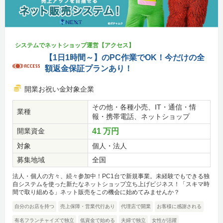
システムでネットショップ運営【アクセス】
【1日1時間～】のPC作業でOK！今だけの全
額返金保証プランあり！
開業お祝い金対象企業
その他・各種小売、IT・通信・情
業種
報・携帯電話、ネットショップ
開業資金
41 万円
対象
個人・法人
募集地域
全国
法人・個人の方々、続々参加中！PC1台で新規事業。未経験でもできる独
自システムを使った新たなネットショップ立ち上げビジネス！「スキマ時
間で取り組める」ネット販売をこの機会に始めてみませんか？
自分のお店を持つ
売上保障・営業代行あり
代理店で開業
お客様に感謝される
有名フランチャイズで独立
低資金で始める
夫婦で独立
女性が活躍