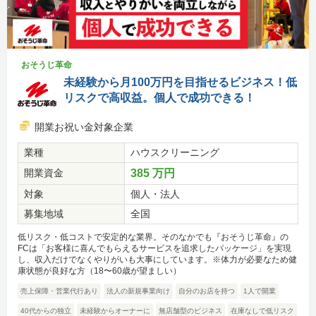
おそうじ革命
未経験から月100万円を目指せるビジネス！低
リスクで高収益。個人で成功できる！
開業お祝い金対象企業
業種
ハウスクリーニング
開業資金
385 万円
対象
個人・法人
募集地域
全国
低リスク・低コストで安定的な業界。そのなかでも『おそうじ革命』の
FCは「お客様に喜んでもらえるサービスを追求したパッケージ」を実現
し、収入だけでなくやりがいも大事にしています。※体力が必要なため健
康状態が良好な方（18〜60歳が望ましい）
売上保障・営業代行あり
法人の新規事業向け
自分のお店を持つ
1人で開業
40代からの独立
未経験からオーナーに
無店舗型のビジネス
在庫なしで低リスク