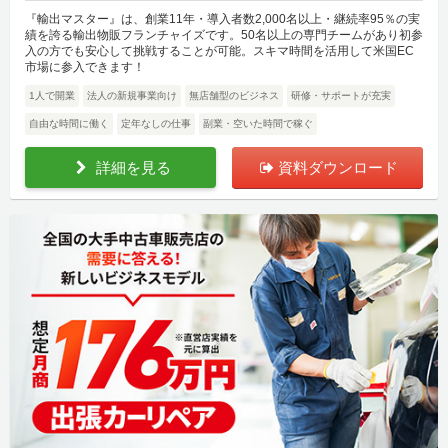
『輸出マスター』は、創業11年・導入者数2,000名以上・継続率95％の実
績を誇る輸出物販フランチャイズです。50名以上の専門チームがあり初参
入の方でも安心して挑戦することが可能。スキマ時間を活用して米国EC
市場に参入できます！
1人で開業
法人の新規事業向け
無店舗型のビジネス
研修・サポートが充実
自由な時間に働く
定年なしの仕事
副業・空いた時間で稼ぐ
詳細を見る
資料ダウンロード