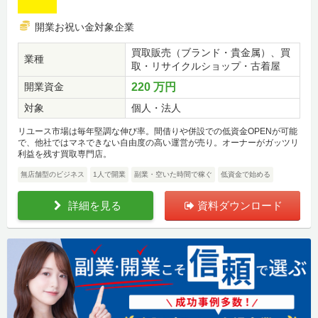
開業お祝い金対象企業
買取販売（ブランド・貴金属）、買
業種
取・リサイクルショップ・古着屋
開業資金
220 万円
対象
個人・法人
リユース市場は毎年堅調な伸び率。間借りや併設での低資金OPENが可能
で、他社ではマネできない自由度の高い運営が売り。オーナーがガッツリ
利益を残す買取専門店。
無店舗型のビジネス
1人で開業
副業・空いた時間で稼ぐ
低資金で始める
詳細を見る
資料ダウンロード