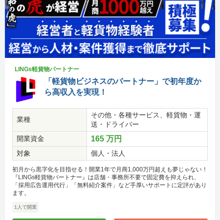
LINGs軽貨物パートナー
「軽貨物ビジネスのパートナー」で初年度か
ら高収入を実現！
その他・各種サービス、軽貨物・運
業種
送・ドライバー
開業資金
165 万円
対象
個人・法人
初月から黒字化を目指せる！開業1年で月商1,000万円超えも夢じゃない！
『LINGs軽貨物パートナー』は店舗・事務所不要で固定費を抑えられ、
「採用広告運用代行」「無料紹介案件」など手厚いサポートに定評があり
ます。
1人で開業