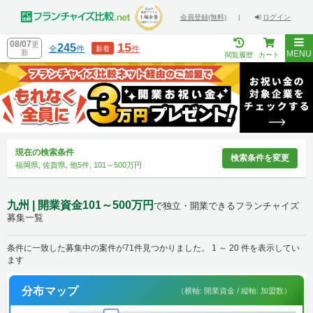
会員登録(無料)
|
ログイン
08/07
更
15
245
全
件
件
新着
新
MENU
閲覧履歴
カート
現在の検索条件
検索条件を変更
福岡県, 佐賀県, 他5件, 101～500万円
九州 | 開業資金101～500万円
で独立・開業できるフランチャイズ
募集一覧
条件に一致した募集中の案件が71件見つかりました。 1 ～ 20 件を表示してい
ます
分布マップ
（横軸: 開業資金 / 縦軸: 加盟数）