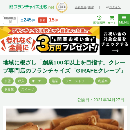
会員登録(無料)
|
ログイン
08/08
更
15
245
全
件
件
新着
新
MENU
閲覧履歴
カート
地域に根ざし「創業100年以上を目指す」クレー
プ専門店のフランチャイズ「GIRAFEクレープ」
加盟
収入
オーナー
起業
ファーストフード
利益率
飲食業
スイーツ
公開日：2021年04月27日