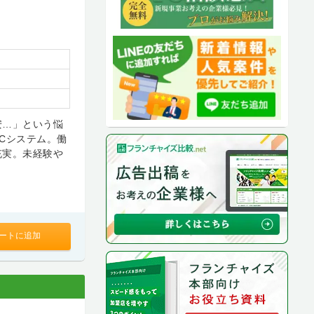
安…」という悩
Cシステム。働
充実。未経験や
ートに追加