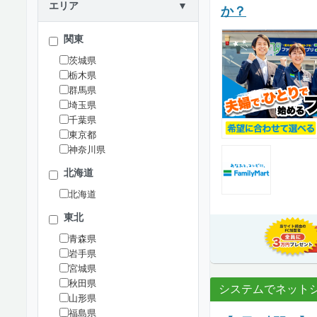
エリア
▼
か？
関東
茨城県
栃木県
群馬県
埼玉県
千葉県
東京都
神奈川県
北海道
北海道
東北
青森県
岩手県
宮城県
秋田県
システムでネット
山形県
福島県