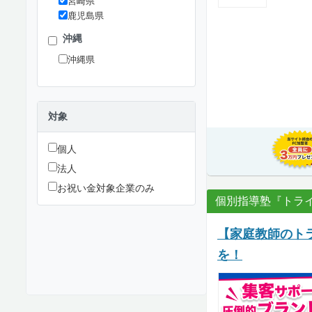
宮崎県
鹿児島県
沖縄
沖縄県
対象
個人
法人
お祝い金対象企業のみ
個別指導塾『トラ
【家庭教師のト
を！