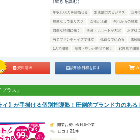
（続きを読む）
年収1000万を目指せる
無店舗型のビジネス
定年
在庫なしで低リスク
女性が活躍
40代からの独立
自由な時間に働く
研修・サポートが充実
お客様
有名フランチャイズで独立
低資金で始める
未経
1人で開業
副業・空いた時間で稼ぐ
代理店で開業
カ
資料請求
説明会日程を探す
イプラス』
ライ】が手掛ける個別指導塾！圧倒的ブランド力のある
開業お祝い金対象企業
21
口コミ
件