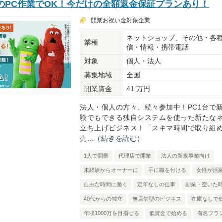
のPC作業でOK！今だけの全額返金保証プランあり！
開業お祝い金対象企業
ネットショップ、その他・各種
業種
信・情報・携帯電話
対象
個人・法人
募集地域
全国
開業資金
41 万円
法人・個人の方々、続々参加中！PC1台で
験でもできる独自システムを使った新たな
立ち上げビジネス！「スキマ時間で取り組
売...
（続きを読む）
1人で開業
代理店で開業
法人の新規事業向け
未経験からオーナーに
手に職を付ける
女性が活
自由な時間に働く
定年なしの仕事
副業・空いた
40代からの独立
無店舗型のビジネス
在庫なしで
年収1000万を目指せる
低資金で始める
有名フラ