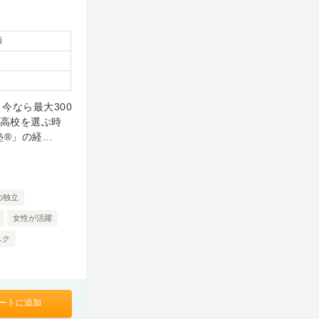
師
今なら最大300
制高校を選ぶ時
」の経...
の独立
女性が活躍
スク
ートに追加