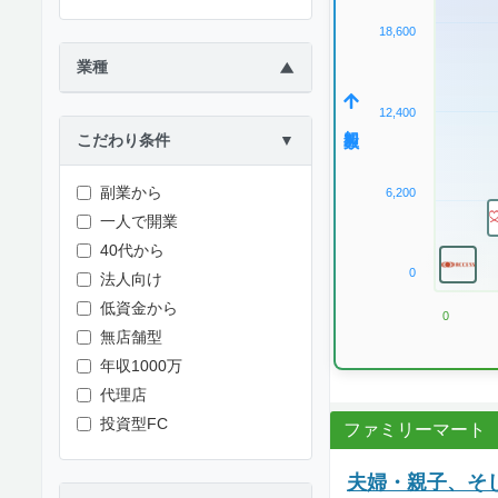
18,600
業種
▶
12,400
加盟数
こだわり条件
▼
副業から
6,200
一人で開業
40代から
0
法人向け
低資金から
0
無店舗型
年収1000万
代理店
投資型FC
ファミリーマート
夫婦・親子、そ