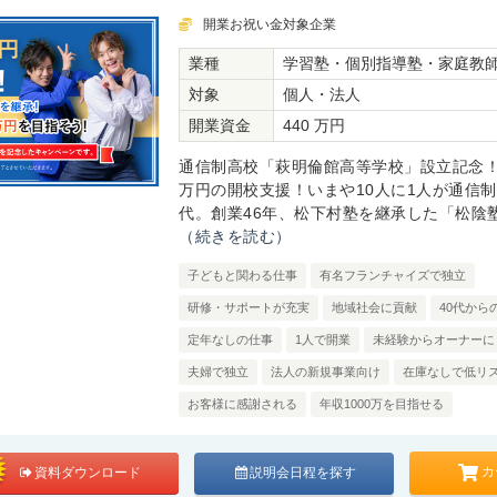
開業お祝い金対象企業
業種
学習塾・個別指導塾・家庭教
対象
個人・法人
開業資金
440 万円
通信制高校「萩明倫館高等学校」設立記念！
万円の開校支援！いまや10人に1人が通信
代。創業46年、松下村塾を継承した「松陰塾®
（続きを読む）
子どもと関わる仕事
有名フランチャイズで独立
研修・サポートが充実
地域社会に貢献
40代から
定年なしの仕事
1人で開業
未経験からオーナーに
夫婦で独立
法人の新規事業向け
在庫なしで低リ
お客様に感謝される
年収1000万を目指せる
カ
資料ダウンロード
説明会日程を探す