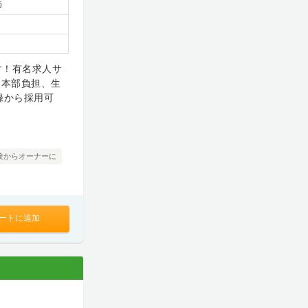
師
す！有名求人サ
は本部負担、生
録から採用可
験からオーナーに
ートに追加