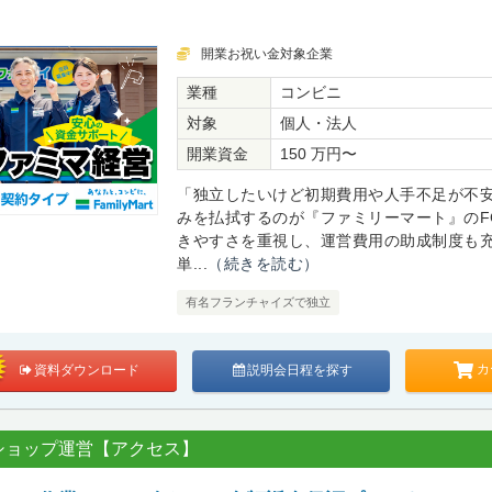
開業お祝い金対象企業
業種
コンビニ
対象
個人・法人
開業資金
150 万円〜
「独立したいけど初期費用や人手不足が不
みを払拭するのが『ファミリーマート』のF
きやすさを重視し、運営費用の助成制度も
単...
（続きを読む）
有名フランチャイズで独立
カ
資料ダウンロード
説明会日程を探す
ショップ運営【アクセス】