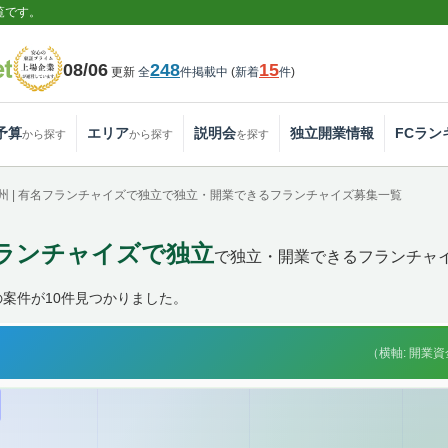
覧です。
08/06
248
15
更新
全
件掲載中
(
新着
件
)
予算
エリア
説明会
独立開業情報
FCラン
から探す
から探す
を探す
州 | 有名フランチャイズで独立で独立・開業できるフランチャイズ募集一覧
フランチャイズで独立
で独立・開業できるフランチャ
案件が10件見つかりました。
（横軸: 開業資金