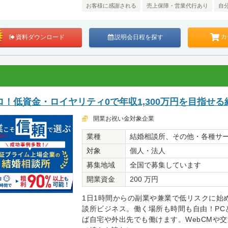
お客様に感謝される
売上保障・営業代行あり
自
カ
資料ダウンロード
説明会日程を探す
！低資金・ロイヤリティ0で年収1,300万円を目指せる
開業お祝い金対象企業
業種
結婚相談所、その他・各種サ
対象
個人・法人
募集地域
全国で募集しています
開業資金
200 万円
1日1時間からの副業や兼業で低リスクに始
談所ビジネス。働く場所も時間も自由！PC
ば自宅や外出先でも働けます。WebCMや交通