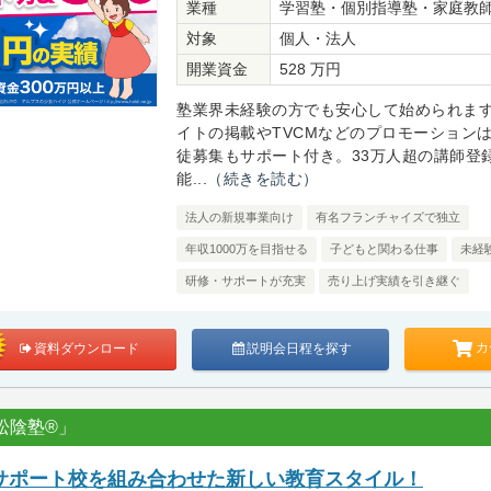
業種
学習塾・個別指導塾・家庭教
対象
個人・法人
開業資金
528 万円
塾業界未経験の方でも安心して始められま
イトの掲載やTVCMなどのプロモーション
徒募集もサポート付き。33万人超の講師登
能...
（続きを読む）
法人の新規事業向け
有名フランチャイズで独立
年収1000万を目指せる
子どもと関わる仕事
未経
研修・サポートが充実
売り上げ実績を引き継ぐ
カ
資料ダウンロード
説明会日程を探す
松陰塾®」
サポート校を組み合わせた新しい教育スタイル！