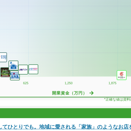
625
1,250
1,875
開業資金（万円）
*正確な値は資
してひとりでも。地域に愛される「家族」のようなお店