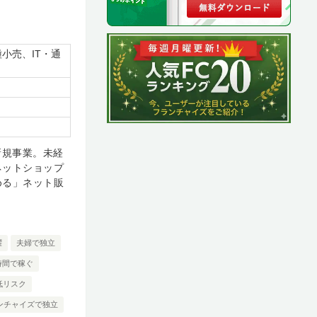
小売、IT・通
新規事業。未経
ネットショップ
める」ネット販
躍
夫婦で独立
時間で稼ぐ
低リスク
ンチャイズで独立