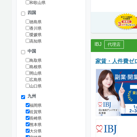
和歌山県
四国
徳島県
香川県
愛媛県
高知県
IBJ
代理店
中国
鳥取県
家賃・人件費ゼロ
島根県
岡山県
広島県
山口県
九州
福岡県
佐賀県
長崎県
熊本県
大分県