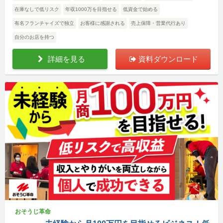
在庫なしで低リスク
年収1000万を目指せる
低資金で始める
有名フランチャイズで独立
お客様に感謝される
売上保障・営業代行あり
自分のお店を持つ
詳細を見る
資料ダウンロード
おそうじ革命