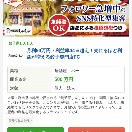
餃子家しんしん
月利94万円・利益率44％超え！売れるほど利
益が増える餃子専門店FC
業種
居酒屋・バー
開業資金
500 万円
対象
個人・法人
大阪・堺市発の地元で愛される『餃子家しんしん』では、国産・無添加の
こだわり餃子を提供。元コンサルが設計した「勝てる仕組み」により、未
経験でも低リスクで参入できます。月額5万円の固定ロイヤリティで、加
盟者の利益を最大化するフランチャイズです。
自分のお店を持つ