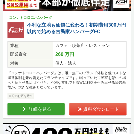
コンナトコロニハンバーグ
不利な立地も価値に変わる！初期費用300万円
以内で始める古民家ハンバーグFC
業種
カフェ・喫茶店・レストラン
開業資金
260 万円
対象
個人・法人
『コンナトコロニハンバーグ』は、唯一無二のブランド体験と低コストな
運営体制を兼ね備えたフランチャイズです。眠っていた古民家を憩いの場
へと蘇らせる店づくりと、不利な立地でも着実に利益を生み出せる経営基
盤が、大きな強みとなっています。
自分のお店を持つ
詳細を見る
資料ダウンロード