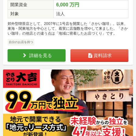
開業資金
6,000 万円
対象
法人
郊外型喫茶店として、2007年に1号店を開業した「さかい珈琲」。以来、
東海・関東地方を中心として、着実に店舗数を増やして来ました。「さか
い珈琲」の他店との違う点は「地域に密着したお店づくり」です。
自分のお店を持つ
詳細を見る
資料請求