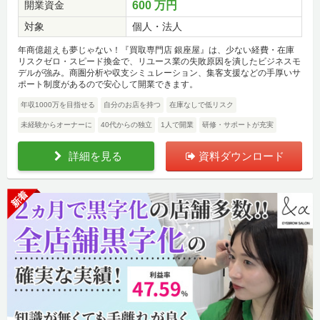
開業資金
600 万円
対象
個人・法人
年商億超えも夢じゃない！『買取専門店 銀座屋』は、少ない経費・在庫
リスクゼロ・スピード換金で、リユース業の失敗原因を潰したビジネスモ
デルが強み。商圏分析や収支シミュレーション、集客支援などの手厚いサ
ポート制度があるので安心して開業できます。
年収1000万を目指せる
自分のお店を持つ
在庫なしで低リスク
未経験からオーナーに
40代からの独立
1人で開業
研修・サポートが充実
詳細を見る
資料ダウンロード
新着