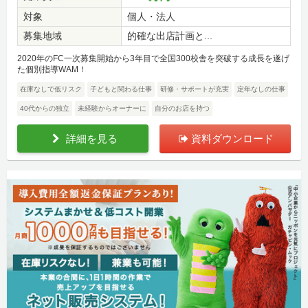
対象
個人・法人
募集地域
的確な出店計画と...
2020年のFC一次募集開始から3年目で全国300校舎を突破する成長を遂げ
た個別指導WAM！
在庫なしで低リスク
子どもと関わる仕事
研修・サポートが充実
定年なしの仕事
40代からの独立
未経験からオーナーに
自分のお店を持つ
詳細を見る
資料ダウンロード