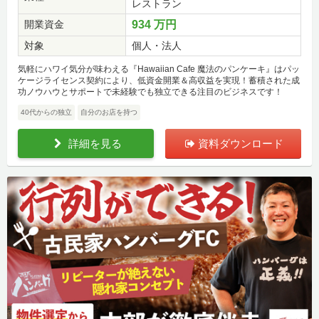
レストラン
開業資金
934 万円
対象
個人・法人
気軽にハワイ気分が味わえる『Hawaiian Cafe 魔法のパンケーキ』はパッ
ケージライセンス契約により、低資金開業＆高収益を実現！蓄積された成
功ノウハウとサポートで未経験でも独立できる注目のビジネスです！
40代からの独立
自分のお店を持つ
詳細を見る
資料ダウンロード