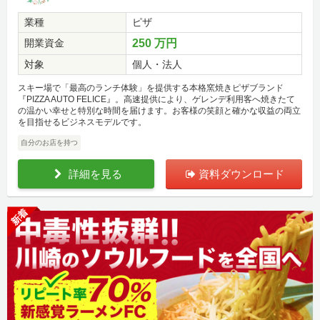
業種
ピザ
開業資金
250 万円
対象
個人・法人
スキー場で「最高のランチ体験」を提供する本格窯焼きピザブランド
『PIZZA AUTO FELICE』。高速提供により、ゲレンデ利用客へ焼きたて
の温かい幸せと特別な時間を届けます。お客様の笑顔と確かな収益の両立
を目指せるビジネスモデルです。
自分のお店を持つ
詳細を見る
資料ダウンロード
新着