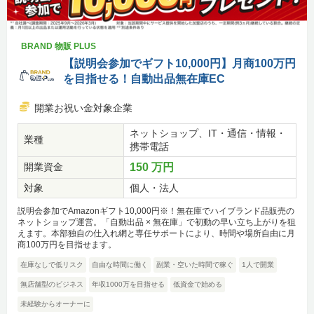
BRAND 物販 PLUS
【説明会参加でギフト10,000円】月商100万円
を目指せる！自動出品無在庫EC
開業お祝い金対象企業
ネットショップ、IT・通信・情報・
業種
携帯電話
開業資金
150 万円
対象
個人・法人
説明会参加でAmazonギフト10,000円※！無在庫でハイブランド品販売の
ネットショップ運営。「自動出品 × 無在庫」で初動の早い立ち上がりを狙
えます。本部独自の仕入れ網と専任サポートにより、時間や場所自由に月
商100万円を目指せます。
在庫なしで低リスク
自由な時間に働く
副業・空いた時間で稼ぐ
1人で開業
無店舗型のビジネス
年収1000万を目指せる
低資金で始める
未経験からオーナーに