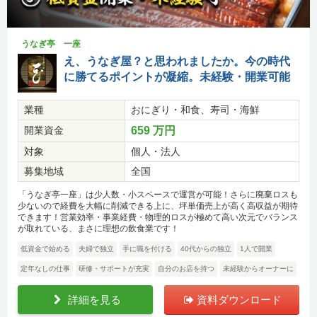
うなぎ亭 一座
え、うなぎ屋？と思われましたか。今の時代
に勝てるポイントが凝縮。未経験・開業可能
業種
おにぎり・和食、寿司・海鮮
開業資金
659 万円
対象
個人・法人
募集地域
全国
「うなぎ亭一座」は少人数・小スペースで運営が可能！さらに廃棄ロスも
少ないので経費を大幅に削減できる上に、坪単価売上が高く高収益が期待
できます！営業効率・事業経費・物理的ロスが極めて高い次元でバランス
が取れている、まさに理想の飲食業です！
低資金で始める
夫婦で独立
手に職を付ける
40代からの独立
1人で開業
定年なしの仕事
研修・サポートが充実
自分のお店を持つ
未経験からオーナーに
詳細を見る
資料ダウンロード