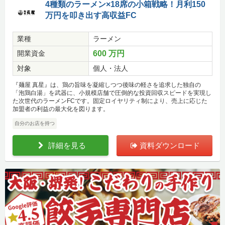
4種類のラーメン×18席の小箱戦略！月利150
万円を叩き出す高収益FC
業種
ラーメン
開業資金
600 万円
対象
個人・法人
『麺屋 真星』は、鶏の旨味を凝縮しつつ後味の軽さを追求した独自の
「泡鶏白湯」を武器に、小規模店舗で圧倒的な投資回収スピードを実現し
た次世代のラーメンFCです。固定ロイヤリティ制により、売上に応じた
加盟者の利益の最大化を図ります。
自分のお店を持つ
詳細を見る
資料ダウンロード