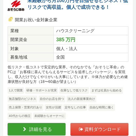
未経験から月100万円を目指せるビジネス！低
リスクで高収益。個人で成功できる！
開業お祝い金対象企業
業種
ハウスクリーニング
開業資金
385 万円
対象
個人・法人
募集地域
全国
低リスク・低コストで安定的な業界。そのなかでも『おそうじ革命』の
FCは「お客様に喜んでもらえるサービスを追求したパッケージ」を実現
し、収入だけでなくやりがいも大事にしています。※体力が必要なため健
康状態が良好な方（18〜60歳が望ましい）
1人で開業
研修・サポートが充実
在庫なしで低リスク
まずは社員から始める
無店舗型のビジネス
自分のお店を持つ
法人の新規事業向け
売上保障・営業代行あり
女性が活躍
定年なしの仕事
自由な時間に働く
40代からの独立
未経験からオーナーに
詳細を見る
資料ダウンロード