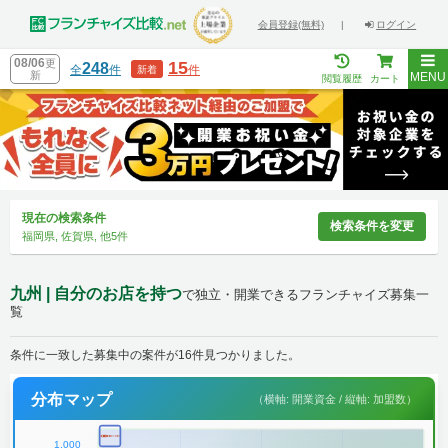
会員登録(無料)
|
ログイン
08/06
更
15
248
全
件
件
新着
新
MENU
閲覧履歴
カート
現在の検索条件
検索条件を変更
福岡県, 佐賀県, 他5件
九州 | 自分のお店を持つ
で独立・開業できるフランチャイズ募集一
覧
条件に一致した募集中の案件が16件見つかりました。
分布マップ
（横軸: 開業資金 / 縦軸: 加盟数）
1,000