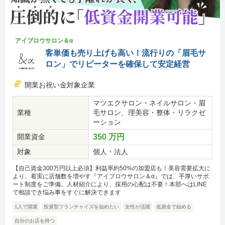
アイブロウサロン＆α
客単価も売り上げも高い！流行りの「眉毛サ
ロン」でリピーターを確保して安定経営
開業お祝い金対象企業
マツエクサロン・ネイルサロン・眉
業種
毛サロン、理美容・整体・リラクゼ
ーション
開業資金
350 万円
対象
個人・法人
【自己資金300万円以上必須】利益率約50%の加盟店も！美容需要拡大に
より、着実に店舗数を増やす『アイブロウサロン＆α』では、手厚いサポ
ート制度をご準備。人材紹介により、採用の心配は不要！本部へはLINE
で相談でき悩み事をすぐに解決できます
1人で開業
投資型フランチャイズを始めたい
女性が活躍
低資金で始める
自分のお店を持つ