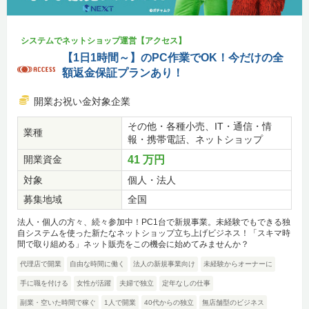
システムでネットショップ運営【アクセス】
【1日1時間～】のPC作業でOK！今だけの全
額返金保証プランあり！
開業お祝い金対象企業
その他・各種小売、IT・通信・情
業種
報・携帯電話、ネットショップ
開業資金
41 万円
対象
個人・法人
募集地域
全国
法人・個人の方々、続々参加中！PC1台で新規事業。未経験でもできる独
自システムを使った新たなネットショップ立ち上げビジネス！「スキマ時
間で取り組める」ネット販売をこの機会に始めてみませんか？
代理店で開業
自由な時間に働く
法人の新規事業向け
未経験からオーナーに
手に職を付ける
女性が活躍
夫婦で独立
定年なしの仕事
副業・空いた時間で稼ぐ
1人で開業
40代からの独立
無店舗型のビジネス