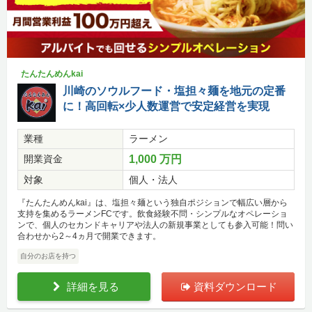
たんたんめんkai
川崎のソウルフード・塩担々麺を地元の定番
に！高回転×少人数運営で安定経営を実現
業種
ラーメン
開業資金
1,000 万円
対象
個人・法人
『たんたんめんkai』は、塩担々麺という独自ポジションで幅広い層から
支持を集めるラーメンFCです。飲食経験不問・シンプルなオペレーショ
ンで、個人のセカンドキャリアや法人の新規事業としても参入可能！問い
合わせから2～4ヵ月で開業できます。
自分のお店を持つ
詳細を見る
資料ダウンロード