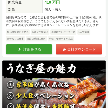
開業資金
410 万円
対象
個人・法人
個別形式なので、ご都合に合わせて夜の時間帯や土日祝日も対応可能。取
引先例や収支例など、ここでしか伝えられない情報盛りだくさん。さら
に、参加者限定で希望者には資金シミュレーションをお出しいたします！
無店舗型のビジネス
低資金で始める
未経験からオーナーに
1人で開業
定年なしの仕事
自由な時間に働く
研修・サポートが充実
詳細を見る
資料ダウンロード