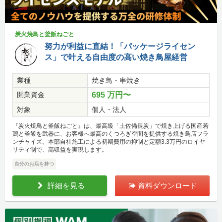
炭火焼鳥と釜飯ねごと
努力が利益に直結！「パッケージライセン
ス」で叶える自由度の高い焼き鳥屋経営
業種
焼き鳥・串焼き
開業資金
695 万円〜
対象
個人・法人
『炭火焼鳥と釜飯ねごと』は、最高級「土佐備長炭」で焼き上げる国産若
鶏と釜飯を武器に、お客様へ最高のくつろぎ空間を提供する焼き鳥店フラ
ンチャイズ。本部自社施工による初期費用の抑制と定額3.3万円のロイヤ
リティ制で、高収益を実現します。
自分のお店を持つ
詳細を見る
資料ダウンロード