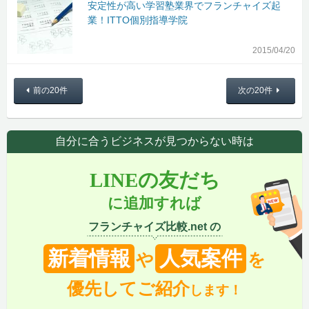
安定性が高い学習塾業界でフランチャイズ起
業！ITTO個別指導学院
2015/04/20
前の20件
次の20件
自分に合うビジネスが見つからない時は
LINEの友だち
に追加すれば
フランチャイズ比較.net の
新着情報
人気案件
や
を
優先してご紹介
します！