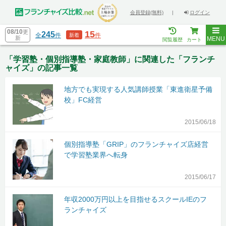
会員登録(無料)
|
ログイン
08/10
更
15
245
全
件
件
新着
新
MENU
閲覧履歴
カート
「学習塾・個別指導塾・家庭教師」に関連した「フランチ
ャイズ」の記事一覧
地方でも実現する人気講師授業「東進衛星予備
校」FC経営
2015/06/18
個別指導塾「GRIP」のフランチャイズ店経営
で学習塾業界へ転身
2015/06/17
年収2000万円以上を目指せるスクールIEのフ
ランチャイズ