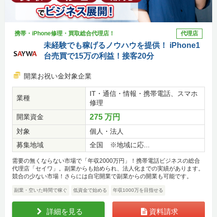
携帯・iPhone修理・買取総合代理店！
代理店
未経験でも稼げるノウハウを提供！ iPhone1
台売買で15万の利益！接客20分
開業お祝い金対象企業
IT・通信・情報・携帯電話、スマホ
業種
修理
開業資金
275 万円
対象
個人・法人
募集地域
全国 ※地域に応...
需要の無くならない市場で「年収2000万円」！携帯電話ビジネスの総合
代理店「セイワ」。副業からも始められ、法人化までの実績があります。
競合の少ない市場！さらには自宅開業で副業からの開業も可能です。
副業・空いた時間で稼ぐ
低資金で始める
年収1000万を目指せる
詳細を見る
資料請求