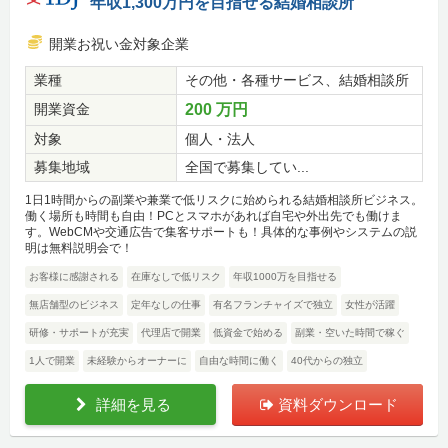
年収1,300万円を目指せる結婚相談所
開業お祝い金対象企業
業種
その他・各種サービス、結婚相談所
開業資金
200 万円
対象
個人・法人
募集地域
全国で募集してい...
1日1時間からの副業や兼業で低リスクに始められる結婚相談所ビジネス。
働く場所も時間も自由！PCとスマホがあれば自宅や外出先でも働けま
す。WebCMや交通広告で集客サポートも！具体的な事例やシステムの説
明は無料説明会で！
お客様に感謝される
在庫なしで低リスク
年収1000万を目指せる
無店舗型のビジネス
定年なしの仕事
有名フランチャイズで独立
女性が活躍
研修・サポートが充実
代理店で開業
低資金で始める
副業・空いた時間で稼ぐ
1人で開業
未経験からオーナーに
自由な時間に働く
40代からの独立
詳細を見る
資料ダウンロード