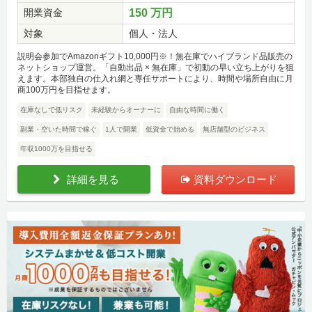
開業資金
150 万円
対象
個人・法人
説明会参加でAmazonギフト10,000円※！無在庫でハイブランド品販売の
ネットショップ運営。「自動出品 × 無在庫」で初動の早い立ち上がりを狙
えます。本部独自の仕入れ網と専任サポートにより、時間や場所自由に月
商100万円を目指せます。
在庫なしで低リスク
未経験からオーナーに
自由な時間に働く
副業・空いた時間で稼ぐ
1人で開業
低資金で始める
無店舗型のビジネス
年収1000万を目指せる
詳細を見る
資料ダウンロード