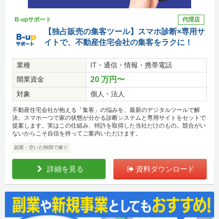
B-upサポート
代理店
【独占販売の集客ツール】スマホ診断×専用サ
イトで、不動産住宅会社の集客をラクに！
業種
IT・通信・情報・携帯電話
開業資金
20 万円〜
対象
個人・法人
不動産住宅会社が抱える「集客」の悩みを、最新のデジタルツールで解
決。スマホ一つで家の状態が分かる診断システムと専用サイトをセットで
提案します。実はこの仕組み、特許を取得した当社だけのもの。競合がい
ないからこそ自信を持ってご案内いただけます。
副業・空いた時間で稼ぐ
詳細を見る
資料ダウンロード