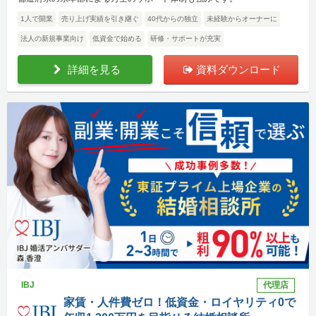
1人で開業
売り上げ実績を引き継ぐ
40代からの独立
未経験からオーナーに
法人の新規事業向け
低資金で始める
研修・サポートが充実
詳細を見る
資料ダウンロード
IBJ
代理店
家賃・人件費ゼロ！低資金・ロイヤリティ0で