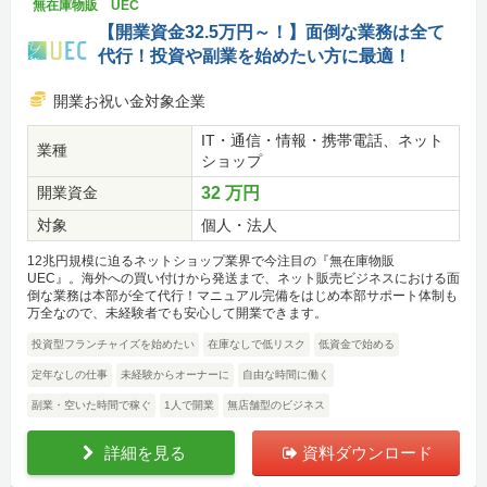
無在庫物販 UEC
【開業資金32.5万円～！】面倒な業務は全て
代行！投資や副業を始めたい方に最適！
開業お祝い金対象企業
IT・通信・情報・携帯電話、ネット
業種
ショップ
開業資金
32 万円
対象
個人・法人
12兆円規模に迫るネットショップ業界で今注目の『無在庫物販
UEC』。海外への買い付けから発送まで、ネット販売ビジネスにおける面
倒な業務は本部が全て代行！マニュアル完備をはじめ本部サポート体制も
万全なので、未経験者でも安心して開業できます。
投資型フランチャイズを始めたい
在庫なしで低リスク
低資金で始める
定年なしの仕事
未経験からオーナーに
自由な時間に働く
副業・空いた時間で稼ぐ
1人で開業
無店舗型のビジネス
詳細を見る
資料ダウンロード