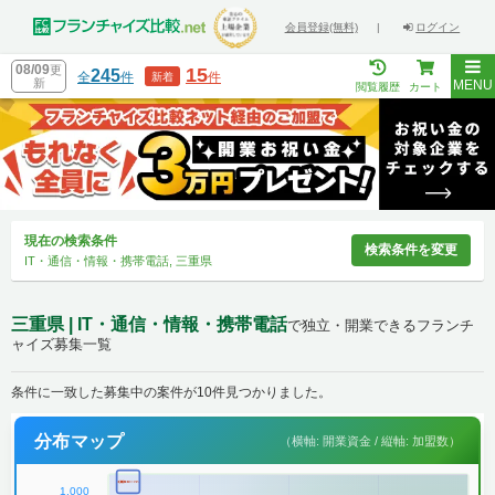
会員登録(無料)
|
ログイン
08/09
更
15
245
全
件
件
新着
新
MENU
閲覧履歴
カート
現在の検索条件
検索条件を変更
IT・通信・情報・携帯電話, 三重県
三重県 | IT・通信・情報・携帯電話
で独立・開業できるフランチ
ャイズ募集一覧
条件に一致した募集中の案件が10件見つかりました。
分布マップ
（横軸: 開業資金 / 縦軸: 加盟数）
1,000