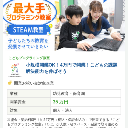
こどもプログラミング教室
小規模開業OK！4万円で開業！こどもの課題
解決能力を伸ばそう
開業お祝い金対象企業
業種
幼児教育・保育園
開業資金
35 万円
対象
個人・法人
加盟金・契約料0円！約24万円（税込・保証金込み）で開業できる『こど
もプログラミング教室』FCは、少人数・省スペース・副業で取り組める