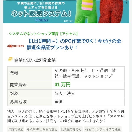
システムでネットショップ運営【アクセス】
【1日1時間～】のPC作業でOK！今だけの全
額返金保証プランあり！
開業お祝い金対象企業
その他・各種小売、IT・通信・情
業種
報・携帯電話、ネットショップ
開業資金
41 万円
対象
個人・法人
募集地域
全国
法人・個人の方々、続々参加中！PC1台で新規事業。未経験でもできる独
自システムを使った新たなネットショップ立ち上げビジネス！「スキマ時
間で取り組める」ネット販売をこの機会に始めてみませんか？
夫婦で独立
年収1000万を目指せる
低資金で始める
有名フランチャイズで独立