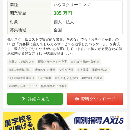
業種
ハウスクリーニング
開業資金
385 万円
対象
個人・法人
募集地域
全国
低リスク・低コストで安定的な業界。そのなかでも『おそうじ革命』の
FCは「お客様に喜んでもらえるサービスを追求したパッケージ」を実現
し、収入だけでなくやりがいも大事にしています。※体力が必要なため健
康状態が良好な方（18〜60歳が望ましい）
在庫なしで低リスク
研修・サポートが充実
まずは社員から始める
自由な時間に働く
定年なしの仕事
女性が活躍
売上保障・営業代行あり
法人の新規事業向け
1人で開業
自分のお店を持つ
40代からの独立
未経験からオーナーに
無店舗型のビジネス
詳細を見る
資料ダウンロード