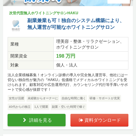
次世代型無人ホワイトニングサロンHAKU
副業兼業も可！独自のシステム構築により、
無人運営が可能なホワイトニングサロン
理美容・整体・リラクゼーション、
業種
ホワイトニングサロン
開業資金
198 万円
対象
個人・法人
法人企業積極募集！オンライン診療の導入や完全無人運営等、他社には一
切ない独自性が魅力の『HAKU』低価格でメディカルホワイトニングを受
けられます。顧客対応や広告運用代行、カウンセリング代行等手厚いサポ
ートで安心感が抜群です！
女性が活躍
未経験からオーナーに
自由な時間に働く
研修・サポートが充実
40代からの独立
1人で開業
副業・空いた時間で稼ぐ
詳細を見る
資料ダウンロード