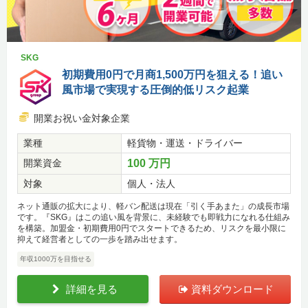
SKG
初期費用0円で月商1,500万円を狙える！追い
風市場で実現する圧倒的低リスク起業
開業お祝い金対象企業
業種
軽貨物・運送・ドライバー
開業資金
100 万円
対象
個人・法人
ネット通販の拡大により、軽バン配送は現在「引く手あまた」の成長市場
です。『SKG』はこの追い風を背景に、未経験でも即戦力になれる仕組み
を構築。加盟金・初期費用0円でスタートできるため、リスクを最小限に
抑えて経営者としての一歩を踏み出せます。
年収1000万を目指せる
詳細を見る
資料ダウンロード