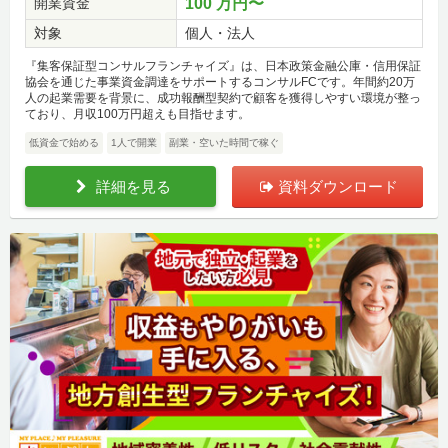
開業資金
100 万円〜
対象
個人・法人
『集客保証型コンサルフランチャイズ』は、日本政策金融公庫・信用保証
協会を通じた事業資金調達をサポートするコンサルFCです。年間約20万
人の起業需要を背景に、成功報酬型契約で顧客を獲得しやすい環境が整っ
ており、月収100万円超えも目指せます。
低資金で始める
1人で開業
副業・空いた時間で稼ぐ
詳細を見る
資料ダウンロード