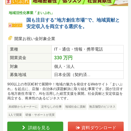
地域活性化事業「まいぷれ」
国も注目する“地方創生市場”で、地域貢献と
安定収入を両立する選択を。
開業お祝い金対象企業
業種
IT・通信・情報・携帯電話
開業資金
330 万円
対象
個人・法人
募集地域
日本全国（契約済...
900以上の市区町村で展開中！地域の魅力を発信するWebサイト「まいぷ
れ」を起点に、店舗・自治体の課題解決に取り組む事業です。国が注目す
る地方創生市場で、AIを活用した経営支援を展開。社会貢献と安定収益を
両立する、将来性のあるビジネスです。
未経験からオーナーに
定年なしの仕事
地域社会に貢献
無店舗型のビジネス
1人で開業
研修・サポートが充実
詳細を見る
資料ダウンロード