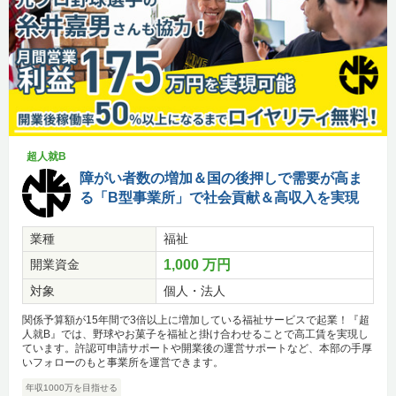
超人就B
障がい者数の増加＆国の後押しで需要が高ま
る「B型事業所」で社会貢献＆高収入を実現
業種
福祉
開業資金
1,000 万円
対象
個人・法人
関係予算額が15年間で3倍以上に増加している福祉サービスで起業！『超
人就B』では、野球やお菓子を福祉と掛け合わせることで高工賃を実現し
ています。許認可申請サポートや開業後の運営サポートなど、本部の手厚
いフォローのもと事業所を運営できます。
年収1000万を目指せる