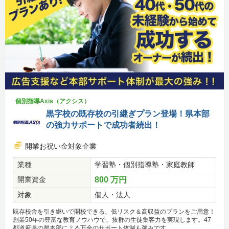
個別指導Axis（アクシス）
黒字校の既存校の引継ぎプラン登場！県本部
の強力サポートで成功者続出！
開業お祝い金対象企業
業種
学習塾・個別指導塾・家庭教師
開業資金
800 万円
対象
個人・法人
既存校舎を引き継いで開校できる、低リスク＆高収益のプランをご用意！
創業50年の豊富な教育ノウハウで、抜群の生徒集客力を実現します。47
都道府県の県本部による万全のサポート体制も強みです。