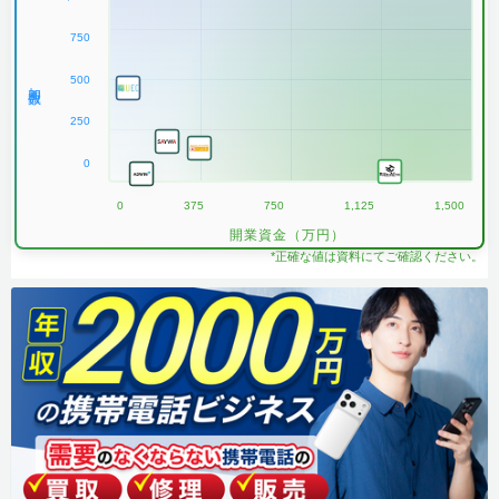
750
500
加盟数
250
0
0
375
750
1,125
1,500
開業資金（万円）
*正確な値は資料にてご確認ください。