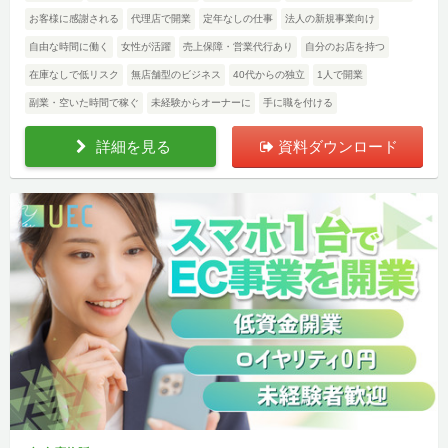
お客様に感謝される
代理店で開業
定年なしの仕事
法人の新規事業向け
自由な時間に働く
女性が活躍
売上保障・営業代行あり
自分のお店を持つ
在庫なしで低リスク
無店舗型のビジネス
40代からの独立
1人で開業
副業・空いた時間で稼ぐ
未経験からオーナーに
手に職を付ける
詳細を見る
資料ダウンロード