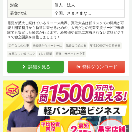
対象
個人・法人
募集地域
全国、さまざまな...
需要が拡大し続けているリユース業界。買取大吉は低リスクでの開業が可
能！開業初月から軌道に乗せるための、大吉だけの開業支援サービで未経
験でも安定した経営が行えます。経験値や景気に左右されない買取ビジネ
スで独立開業を目指しましょう！
定年なしの仕事
未経験からオーナーに
低資金で始める
年収1000万を目指せる
在庫なしで低リスク
1人で開業
研修・サポートが充実
詳細を見る
資料ダウンロード