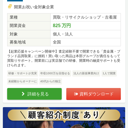
開業お祝い金対象企業
業種
買取・リサイクルショップ・古着屋
開業資金
825 万円
対象
個人・法人
募集地域
全国
【起業応援キャンペーン開催中】査定経験不要で開業できる「貴金属・ブ
ランド品買取業」に挑戦！買い取った商品は本部グループが責任をもって
買取りサポート。開業前には実店舗での研修、開業時の融資サポートも受
けられます。
研修・サポートが充実
年収1000万を目指せる
法人の新規事業向け
1人で開業
未経験からオーナーに
40代からの独立
詳細を見る
資料ダウンロード