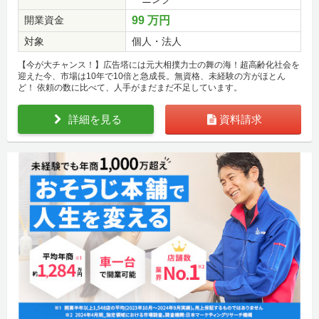
開業資金
99 万円
対象
個人・法人
【今が大チャンス！】広告塔には元大相撲力士の舞の海！超高齢化社会を
迎えた今、市場は10年で10倍と急成長。無資格、未経験の方がほとん
ど！ 依頼の数に比べて、人手がまだまだ不足しています。
詳細を見る
資料請求