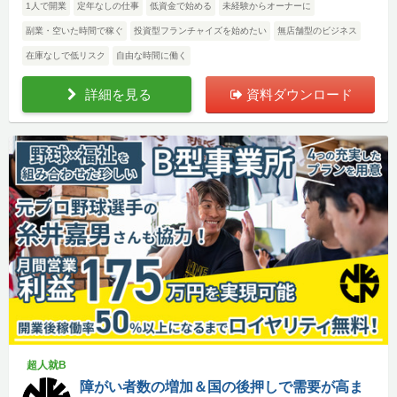
1人で開業
定年なしの仕事
低資金で始める
未経験からオーナーに
副業・空いた時間で稼ぐ
投資型フランチャイズを始めたい
無店舗型のビジネス
在庫なしで低リスク
自由な時間に働く
詳細を見る
資料ダウンロード
超人就B
障がい者数の増加＆国の後押しで需要が高ま