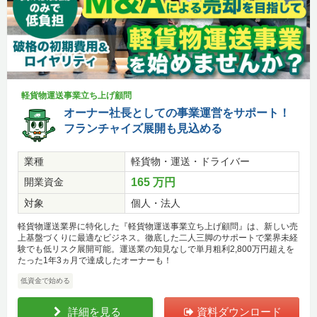
軽貨物運送事業立ち上げ顧問
オーナー社長としての事業運営をサポート！
フランチャイズ展開も見込める
業種
軽貨物・運送・ドライバー
開業資金
165 万円
対象
個人・法人
軽貨物運送業界に特化した『軽貨物運送事業立ち上げ顧問』は、新しい売
上基盤づくりに最適なビジネス。徹底した二人三脚のサポートで業界未経
験でも低リスク展開可能。運送業の知見なしで単月粗利2,800万円超えを
たった1年3ヵ月で達成したオーナーも！
低資金で始める
詳細を見る
資料ダウンロード