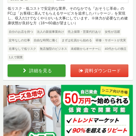
低リスク・低コストで安定的な業界。そのなかでも『おそうじ革命』の
FCは「お客様に喜んでもらえるサービスを追求したパッケージ」を実現
し、収入だけでなくやりがいも大事にしています。※体力が必要なため健
康状態が良好な方（18〜60歳が望ましい）
自分のお店を持つ
法人の新規事業向け
売上保障・営業代行あり
女性が活躍
定年なしの仕事
自由な時間に働く
まずは社員から始める
研修・サポートが充実
在庫なしで低リスク
無店舗型のビジネス
未経験からオーナーに
40代からの独立
1人で開業
詳細を見る
資料ダウンロード