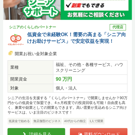
シニアのくらしのパートナー
代理店
低資金で未経験OK！需要の高まる「シニア向
けお助けサービス」で安定収益を実現！
開業お祝い金対象企業
福祉、その他・各種サービス、ハウ
業種
スクリーニング
開業資金
90 万円
対象
個人・法人
シニアの生活を支援する『くらしのパートナー』で開業しませんか？90万
円からの低資金で加盟でき、4ヵ月程度での投資回収も可能！自由度も高
く、兼業や副業としての開業もできます。高い需要が見込めるシニア向け
サービスは、いま注目のビジネスです！
低資金で始める
無店舗型のビジネス
40代からの独立
1人で開業
詳細を見る
資料ダウンロード