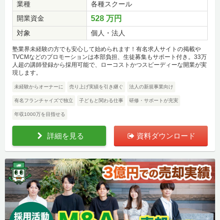
業種
各種スクール
開業資金
528 万円
対象
個人・法人
塾業界未経験の方でも安心して始められます！有名求人サイトの掲載や
TVCMなどのプロモーションは本部負担、生徒募集もサポート付き。33万
人超の講師登録から採用可能で、ローコストかつスピーディーな開業が実
現します。
未経験からオーナーに
売り上げ実績を引き継ぐ
法人の新規事業向け
有名フランチャイズで独立
子どもと関わる仕事
研修・サポートが充実
年収1000万を目指せる
詳細を見る
資料ダウンロード