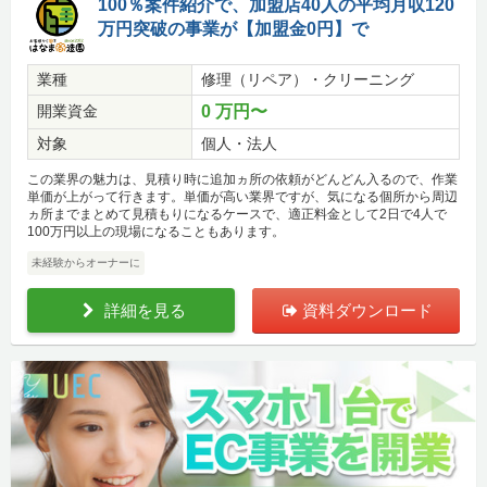
100％案件紹介で、加盟店40人の平均月収120
万円突破の事業が【加盟金0円】で
業種
修理（リペア）・クリーニング
開業資金
0 万円〜
対象
個人・法人
この業界の魅力は、見積り時に追加ヵ所の依頼がどんどん入るので、作業
単価が上がって行きます。単価が高い業界ですが、気になる個所から周辺
ヵ所までまとめて見積もりになるケースで、適正料金として2日で4人で
100万円以上の現場になることもあります。
未経験からオーナーに
詳細を見る
資料ダウンロード