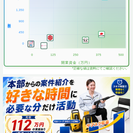
1,350
900
加盟数
450
0
0
125
250
375
500
開業資金（万円）
*正確な値は資料にてご確認ください。