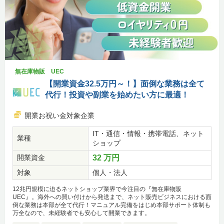
無在庫物販 UEC
【開業資金32.5万円～！】面倒な業務は全て
代行！投資や副業を始めたい方に最適！
開業お祝い金対象企業
IT・通信・情報・携帯電話、ネット
業種
ショップ
開業資金
32 万円
対象
個人・法人
12兆円規模に迫るネットショップ業界で今注目の『無在庫物販
UEC』。海外への買い付けから発送まで、ネット販売ビジネスにおける面
倒な業務は本部が全て代行！マニュアル完備をはじめ本部サポート体制も
万全なので、未経験者でも安心して開業できます。