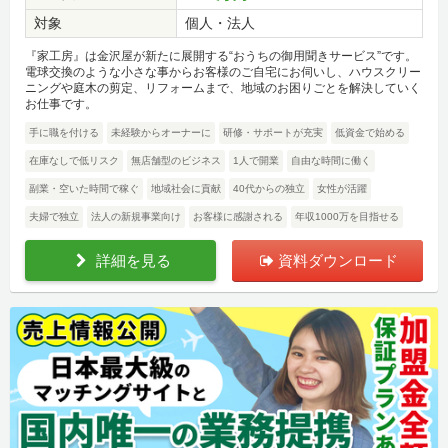
対象
個人・法人
『家工房』は金沢屋が新たに展開する“おうちの御用聞きサービス”です。
電球交換のような小さな事からお客様のご自宅にお伺いし、ハウスクリー
ニングや庭木の剪定、リフォームまで、地域のお困りごとを解決していく
お仕事です。
手に職を付ける
未経験からオーナーに
研修・サポートが充実
低資金で始める
在庫なしで低リスク
無店舗型のビジネス
1人で開業
自由な時間に働く
副業・空いた時間で稼ぐ
地域社会に貢献
40代からの独立
女性が活躍
夫婦で独立
法人の新規事業向け
お客様に感謝される
年収1000万を目指せる
詳細を見る
資料ダウンロード