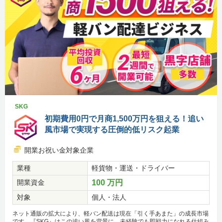
SKG
初期費用0円で月商1,500万円を狙える！追い
風市場で実現する圧倒的低リスク起業
開業お祝い金対象企業
業種
軽貨物・運送・ドライバー
開業資金
100 万円
対象
個人・法人
ネット通販の拡大により、軽バン配送は現在「引く手あまた」の成長市場
です。『SKG』はこの追い風を背景に、未経験でも即戦力になれる仕組み