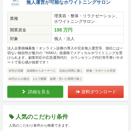
無人運営が可能なホワイトニングサロン
理美容・整体・リラクゼーション、
業種
ホワイトニングサロン
開業資金
198 万円
対象
個人・法人
法人企業積極募集！オンライン診療の導入や完全無人運営等、他社には一
切ない独自性が魅力の『HAKU』低価格でメディカルホワイトニングを受
けられます。顧客対応や広告運用代行、カウンセリング代行等手厚いサポ
ートで安心感が抜群です！
女性が活躍
未経験からオーナーに
自由な時間に働く
研修・サポートが充実
40代からの独立
1人で開業
副業・空いた時間で稼ぐ
詳細を見る
資料ダウンロード
人気のこだわり条件
人気のこだわり条件から検索できます。