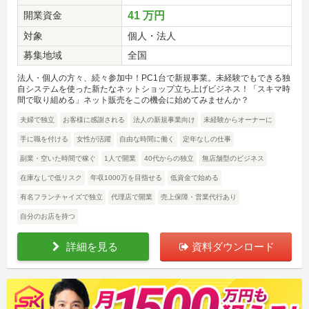
開業資金
41 万円
対象
個人・法人
募集地域
全国
法人・個人の方々、続々参加中！PC1台で新規事業。未経験でもできる独
自システムを使った新たなネットショップ立ち上げビジネス！「スキマ時
間で取り組める」ネット販売をこの機会に始めてみませんか？
夫婦で独立
お客様に感謝される
法人の新規事業向け
未経験からオーナーに
手に職を付ける
女性が活躍
自由な時間に働く
定年なしの仕事
副業・空いた時間で稼ぐ
1人で開業
40代からの独立
無店舗型のビジネス
在庫なしで低リスク
年収1000万を目指せる
低資金で始める
有名フランチャイズで独立
代理店で開業
売上保障・営業代行あり
自分のお店を持つ
詳細を見る
資料ダウンロード