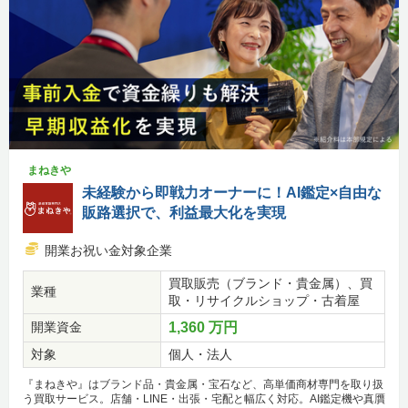
まねきや
未経験から即戦力オーナーに！AI鑑定×自由な
販路選択で、利益最大化を実現
開業お祝い金対象企業
買取販売（ブランド・貴金属）、買
業種
取・リサイクルショップ・古着屋
開業資金
1,360 万円
対象
個人・法人
『まねきや』はブランド品・貴金属・宝石など、高単価商材専門を取り扱
う買取サービス。店舗・LINE・出張・宅配と幅広く対応。AI鑑定機や真贋