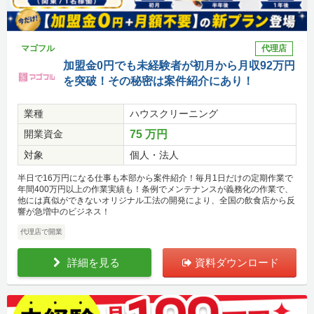
マゴフル
代理店
加盟金0円でも未経験者が初月から月収92万円
を突破！その秘密は案件紹介にあり！
業種
ハウスクリーニング
開業資金
75 万円
対象
個人・法人
半日で16万円になる仕事も本部から案件紹介！毎月1日だけの定期作業で
年間400万円以上の作業実績も！条例でメンテナンスが義務化の作業で、
他には真似ができないオリジナル工法の開発により、全国の飲食店から反
響が急増中のビジネス！
代理店で開業
詳細を見る
資料ダウンロード