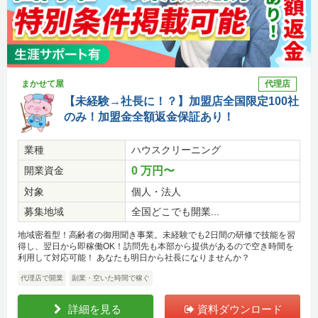
まかせて屋
代理店
【未経験→社長に！？】加盟店全国限定100社
のみ！加盟金全額返金保証あり！
業種
ハウスクリーニング
開業資金
0 万円〜
対象
個人・法人
募集地域
全国どこでも開業...
地域密着型！高齢者の御用聞き事業。未経験でも2日間の研修で技能を習
得し、翌日から即稼働OK！訪問先も本部から提供があるので空き時間を
利用して対応可能！ あなたも明日から社長になりませんか？
代理店で開業
副業・空いた時間で稼ぐ
詳細を見る
資料ダウンロード