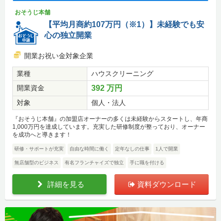
おそうじ本舗
【平均月商約107万円（※1）】未経験でも安
心の独立開業
開業お祝い金対象企業
業種
ハウスクリーニング
開業資金
392 万円
対象
個人・法人
『おそうじ本舗』の加盟店オーナーの多くは未経験からスタートし、年商
1,000万円を達成しています。充実した研修制度が整っており、オーナー
を成功へと導きます！
研修・サポートが充実
自由な時間に働く
定年なしの仕事
1人で開業
無店舗型のビジネス
有名フランチャイズで独立
手に職を付ける
詳細を見る
資料ダウンロード