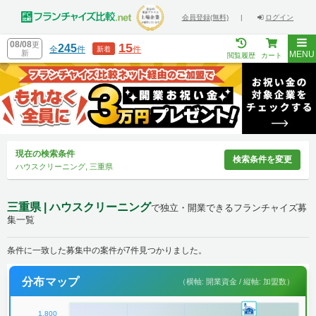
会員登録(無料)
|
ログイン
08/08
更
15
245
全
件
件
新着
新
MENU
閲覧履歴
カート
現在の検索条件
検索条件を変更
ハウスクリーニング, 三重県
三重県 | ハウスクリーニング
で独立・開業できるフランチャイズ募
集一覧
条件に一致した募集中の案件が7件見つかりました。
分布マップ
（横軸: 開業資金 / 縦軸: 加盟数）
1,800