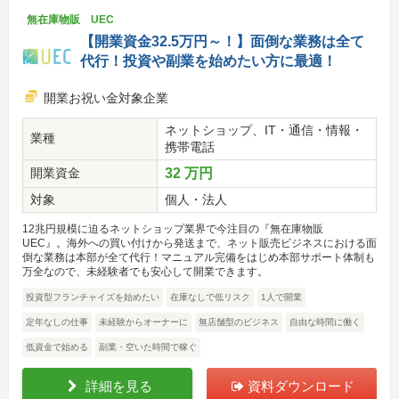
無在庫物販 UEC
【開業資金32.5万円～！】面倒な業務は全て
代行！投資や副業を始めたい方に最適！
開業お祝い金対象企業
ネットショップ、IT・通信・情報・
業種
携帯電話
開業資金
32 万円
対象
個人・法人
12兆円規模に迫るネットショップ業界で今注目の『無在庫物販
UEC』。海外への買い付けから発送まで、ネット販売ビジネスにおける面
倒な業務は本部が全て代行！マニュアル完備をはじめ本部サポート体制も
万全なので、未経験者でも安心して開業できます。
投資型フランチャイズを始めたい
在庫なしで低リスク
1人で開業
定年なしの仕事
未経験からオーナーに
無店舗型のビジネス
自由な時間に働く
低資金で始める
副業・空いた時間で稼ぐ
詳細を見る
資料ダウンロード