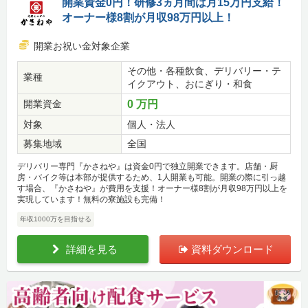
開業資金0円！研修3ヵ月間は月15万円支給！
オーナー様8割が月収98万円以上！
開業お祝い金対象企業
その他・各種飲食、デリバリー・テ
業種
イクアウト、おにぎり・和食
開業資金
0 万円
対象
個人・法人
募集地域
全国
デリバリー専門『かさねや』は資金0円で独立開業できます。店舗・厨
房・バイク等は本部が提供するため、1人開業も可能。開業の際に引っ越
す場合、『かさねや』が費用を支援！オーナー様8割が月収98万円以上を
実現しています！無料の寮施設も完備！
年収1000万を目指せる
詳細を見る
資料ダウンロード