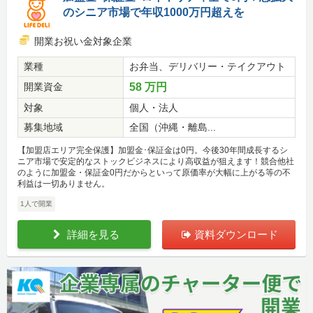
のシニア市場で年収1000万円超えを
開業お祝い金対象企業
業種
お弁当、デリバリー・テイクアウト
開業資金
58 万円
対象
個人・法人
募集地域
全国（沖縄・離島...
【加盟店エリア完全保護】加盟金･保証金は0円。今後30年間成長するシ
ニア市場で安定的なストックビジネスにより高収益が狙えます！競合他社
のように加盟金・保証金0円だからといって原価率が大幅に上がる等の不
利益は一切ありません。
1人で開業
詳細を見る
資料ダウンロード