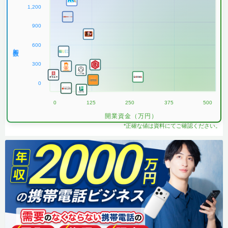
1,200
900
600
加盟数
300
0
0
125
250
375
500
開業資金（万円）
*正確な値は資料にてご確認ください。