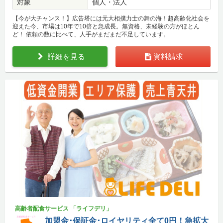
対象
個人・法人
【今が大チャンス！】広告塔には元大相撲力士の舞の海！超高齢化社会を
迎えた今、市場は10年で10倍と急成長。無資格、未経験の方がほとん
ど！ 依頼の数に比べて、人手がまだまだ不足しています。
詳細を見る
資料請求
高齢者配食サービス 「ライフデリ」
加盟金･保証金･ロイヤリティ全て0円！急拡大