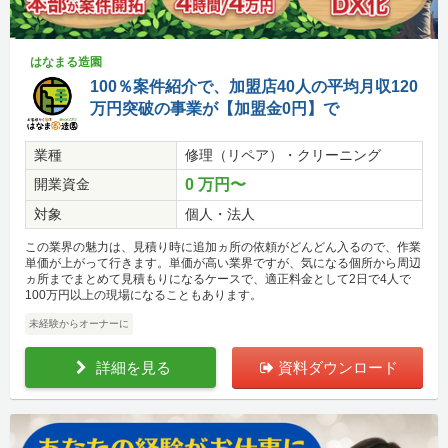
はなまる造園
100％案件紹介で、加盟店40人の平均月収120
万円突破の事業が【加盟金0円】で
業種
修理（リペア）・クリーニング
開業資金
0 万円〜
対象
個人・法人
この業界の魅力は、見積り時に追加ヵ所の依頼がどんどん入るので、作業
単価が上がって行きます。単価が高い業界ですが、気になる個所から周辺
ヵ所までまとめて見積もりになるケースで、適正料金として2日で4人で
100万円以上の現場になることもあります。
未経験からオーナーに
詳細を見る
資料ダウンロード