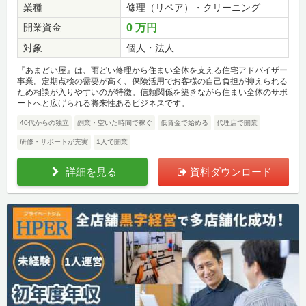
業種
修理（リペア）・クリーニング
開業資金
0 万円
対象
個人・法人
『あまどい屋』は、雨どい修理から住まい全体を支える住宅アドバイザー
事業。定期点検の需要が高く、保険活用でお客様の自己負担が抑えられる
ため相談が入りやすいのが特徴。信頼関係を築きながら住まい全体のサポ
ートへと広げられる将来性あるビジネスです。
40代からの独立
副業・空いた時間で稼ぐ
低資金で始める
代理店で開業
研修・サポートが充実
1人で開業
詳細を見る
資料ダウンロード