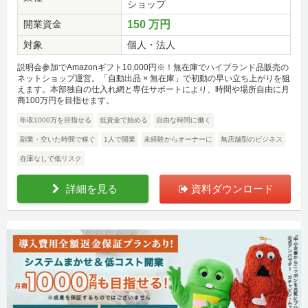
ショップ
開業資金
150 万円
対象
個人・法人
説明会参加でAmazonギフト10,000円※！無在庫でハイブランド品販売の
ネットショップ運営。「自動出品 × 無在庫」で初動の早い立ち上がりを狙
えます。本部独自の仕入れ網と専任サポートにより、時間や場所自由に月
商100万円を目指せます。
年収1000万を目指せる
低資金で始める
自由な時間に働く
副業・空いた時間で稼ぐ
1人で開業
未経験からオーナーに
無店舗型のビジネス
在庫なしで低リスク
詳細を見る
資料ダウンロード