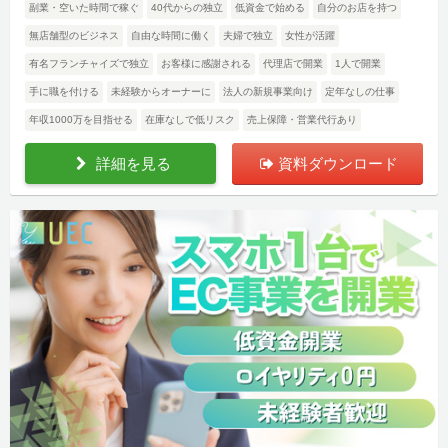
副業・空いた時間で稼ぐ
40代からの独立
低資金で始める
自分のお店を持つ
無店舗型のビジネス
自由な時間に働く
夫婦で独立
女性が活躍
有名フランチャイズで独立
お客様に感謝される
代理店で開業
1人で開業
手に職を付ける
未経験からオーナーに
法人の新規事業向け
定年なしの仕事
年収1000万を目指せる
在庫なしで低リスク
売上保障・営業代行あり
詳細を見る
資料ダウンロード