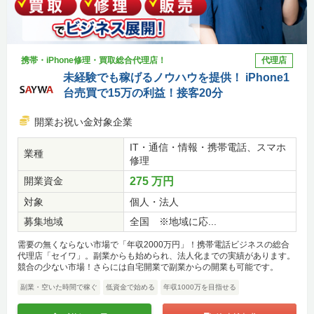
携帯・iPhone修理・買取総合代理店！
代理店
未経験でも稼げるノウハウを提供！ iPhone1
台売買で15万の利益！接客20分
開業お祝い金対象企業
IT・通信・情報・携帯電話、スマホ
業種
修理
開業資金
275 万円
対象
個人・法人
募集地域
全国 ※地域に応...
需要の無くならない市場で「年収2000万円」！携帯電話ビジネスの総合
代理店「セイワ」。副業からも始められ、法人化までの実績があります。
競合の少ない市場！さらには自宅開業で副業からの開業も可能です。
副業・空いた時間で稼ぐ
低資金で始める
年収1000万を目指せる