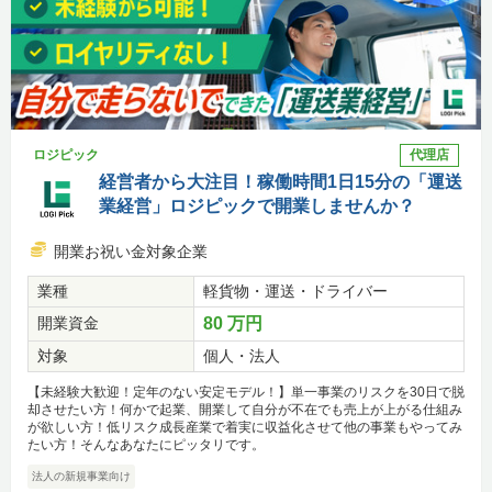
ロジピック
代理店
経営者から大注目！稼働時間1日15分の「運送
業経営」ロジピックで開業しませんか？
開業お祝い金対象企業
業種
軽貨物・運送・ドライバー
開業資金
80 万円
対象
個人・法人
【未経験大歓迎！定年のない安定モデル！】単一事業のリスクを30日で脱
却させたい方！何かで起業、開業して自分が不在でも売上が上がる仕組み
が欲しい方！低リスク成長産業で着実に収益化させて他の事業もやってみ
たい方！そんなあなたにピッタリです。
法人の新規事業向け