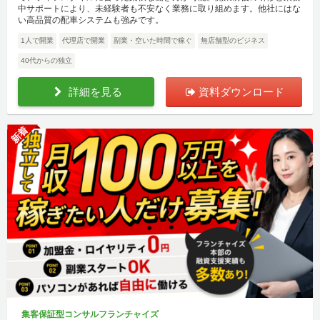
中サポートにより、未経験者も不安なく業務に取り組めます。他社にはな
い高品質の配車システムも強みです。
1人で開業
代理店で開業
副業・空いた時間で稼ぐ
無店舗型のビジネス
40代からの独立
詳細を見る
資料ダウンロード
新着
集客保証型コンサルフランチャイズ