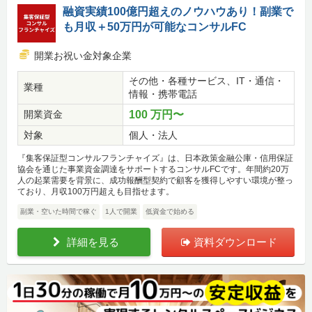
融資実績100億円超えのノウハウあり！副業で
も月収＋50万円が可能なコンサルFC
開業お祝い金対象企業
その他・各種サービス、IT・通信・
業種
情報・携帯電話
開業資金
100 万円〜
対象
個人・法人
『集客保証型コンサルフランチャイズ』は、日本政策金融公庫・信用保証
協会を通じた事業資金調達をサポートするコンサルFCです。年間約20万
人の起業需要を背景に、成功報酬型契約で顧客を獲得しやすい環境が整っ
ており、月収100万円超えも目指せます。
副業・空いた時間で稼ぐ
1人で開業
低資金で始める
詳細を見る
資料ダウンロード