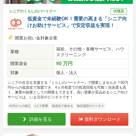
シニアのくらしのパートナー
代理店
低資金で未経験OK！需要の高まる「シニア向
けお助けサービス」で安定収益を実現！
開業お祝い金対象企業
福祉、その他・各種サービス、ハウ
業種
スクリーニング
開業資金
90 万円
対象
個人・法人
シニアの生活を支援する『くらしのパートナー』で開業しませんか？90万
円からの低資金で加盟でき、4ヵ月程度での投資回収も可能！自由度も高
く、兼業や副業としての開業もできます。高い需要が見込めるシニア向け
サービスは、いま注目のビジネスです！
40代からの独立
1人で開業
低資金で始める
無店舗型のビジネス
詳細を見る
資料ダウンロード