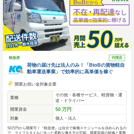
軽急便
代理店
荷物の届け先は法人のみ！「BtoBの貨物軽自
動車運送事業」で効率的に高単価を稼ぐ
開業お祝い金対象企業
その他・各種サービス、軽貨物・運
業種
送・ドライバー
開業資金
50 万円
対象
個人・法人
50万円から開業可！『軽急便』は自分で稼働スケジュールを決められるの
で、ライフスタイルに合った柔軟な働き方が可能。開業前後の研修と業務