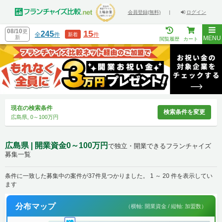
会員登録(無料)
|
ログイン
08/10
更
15
245
全
件
件
新着
新
MENU
閲覧履歴
カート
現在の検索条件
検索条件を変更
広島県, 0～100万円
広島県 | 開業資金0～100万円
で独立・開業できるフランチャイズ
募集一覧
条件に一致した募集中の案件が37件見つかりました。 1 ～ 20 件を表示してい
ます
分布マップ
（横軸: 開業資金 / 縦軸: 加盟数）