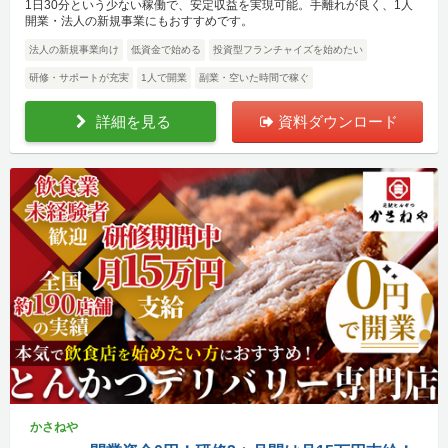
1日30分という少ない稼働で、安定収益を実現可能。手離れが良く、1人
開業・法人の新規事業にもおすすめです。
法人の新規事業向け
低資金で始める
投資型フランチャイズを始めたい
研修・サポートが充実
1人で開業
副業・空いた時間で稼ぐ
詳細を見る
資料ダウンロード
かさねや