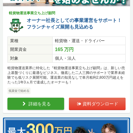
軽貨物運送事業立ち上げ顧問
オーナー社長としての事業運営をサポート！
フランチャイズ展開も見込める
業種
軽貨物・運送・ドライバー
開業資金
165 万円
対象
個人・法人
軽貨物運送業界に特化した『軽貨物運送事業立ち上げ顧問』は、新しい売
上基盤づくりに最適なビジネス。徹底した二人三脚のサポートで業界未経
験でも低リスク展開可能。運送業の知見なしで単月粗利2,800万円超えを
たった1年3ヵ月で達成したオーナーも！
低資金で始める
詳細を見る
資料ダウンロード