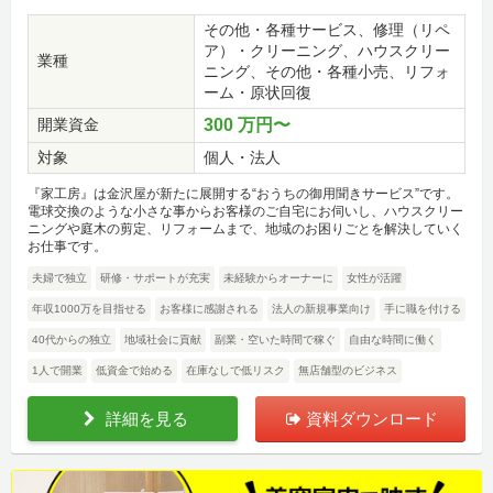
その他・各種サービス、修理（リペ
ア）・クリーニング、ハウスクリー
業種
ニング、その他・各種小売、リフォ
ーム・原状回復
開業資金
300 万円〜
対象
個人・法人
『家工房』は金沢屋が新たに展開する“おうちの御用聞きサービス”です。
電球交換のような小さな事からお客様のご自宅にお伺いし、ハウスクリー
ニングや庭木の剪定、リフォームまで、地域のお困りごとを解決していく
お仕事です。
夫婦で独立
研修・サポートが充実
未経験からオーナーに
女性が活躍
年収1000万を目指せる
お客様に感謝される
法人の新規事業向け
手に職を付ける
40代からの独立
地域社会に貢献
副業・空いた時間で稼ぐ
自由な時間に働く
1人で開業
低資金で始める
在庫なしで低リスク
無店舗型のビジネス
詳細を見る
資料ダウンロード