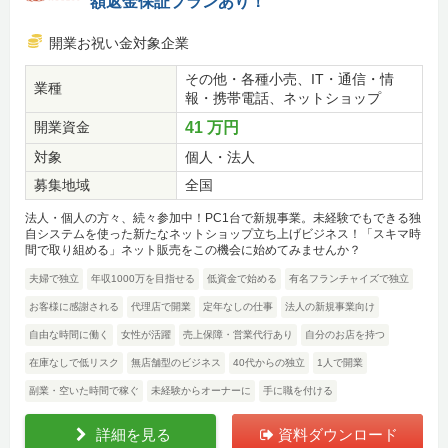
額返金保証プランあり！
開業お祝い金対象企業
その他・各種小売、IT・通信・情
業種
報・携帯電話、ネットショップ
開業資金
41 万円
対象
個人・法人
募集地域
全国
法人・個人の方々、続々参加中！PC1台で新規事業。未経験でもできる独
自システムを使った新たなネットショップ立ち上げビジネス！「スキマ時
間で取り組める」ネット販売をこの機会に始めてみませんか？
夫婦で独立
年収1000万を目指せる
低資金で始める
有名フランチャイズで独立
お客様に感謝される
代理店で開業
定年なしの仕事
法人の新規事業向け
自由な時間に働く
女性が活躍
売上保障・営業代行あり
自分のお店を持つ
在庫なしで低リスク
無店舗型のビジネス
40代からの独立
1人で開業
副業・空いた時間で稼ぐ
未経験からオーナーに
手に職を付ける
詳細を見る
資料ダウンロード