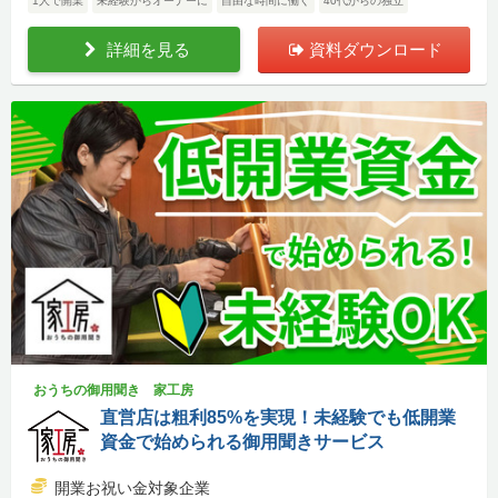
1人で開業
未経験からオーナーに
自由な時間に働く
40代からの独立
詳細を見る
資料ダウンロード
おうちの御用聞き 家工房
直営店は粗利85%を実現！未経験でも低開業
資金で始められる御用聞きサービス
開業お祝い金対象企業