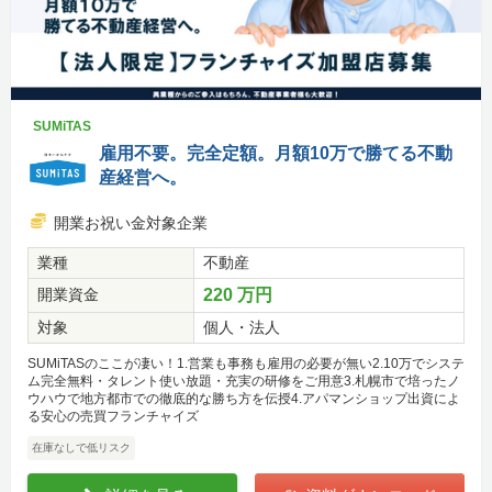
SUMiTAS
雇用不要。完全定額。月額10万で勝てる不動
産経営へ。
開業お祝い金対象企業
業種
不動産
開業資金
220 万円
対象
個人・法人
SUMiTASのここが凄い！1.営業も事務も雇用の必要が無い2.10万でシステ
ム完全無料・タレント使い放題・充実の研修をご用意3.札幌市で培ったノ
ウハウで地方都市での徹底的な勝ち方を伝授4.アパマンショップ出資によ
る安心の売買フランチャイズ
在庫なしで低リスク