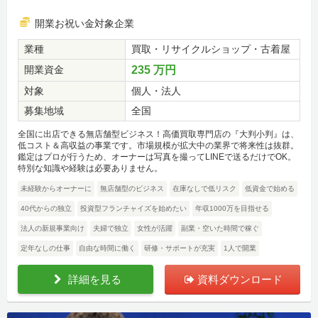
開業お祝い金対象企業
業種
買取・リサイクルショップ・古着屋
開業資金
235 万円
対象
個人・法人
募集地域
全国
全国に出店できる無店舗型ビジネス！高価買取専門店の『大判小判』は、
低コスト＆高収益の事業です。市場規模が拡大中の業界で将来性は抜群。
鑑定はプロが行うため、オーナーは写真を撮ってLINEで送るだけでOK。
特別な知識や経験は必要ありません。
未経験からオーナーに
無店舗型のビジネス
在庫なしで低リスク
低資金で始める
40代からの独立
投資型フランチャイズを始めたい
年収1000万を目指せる
法人の新規事業向け
夫婦で独立
女性が活躍
副業・空いた時間で稼ぐ
定年なしの仕事
自由な時間に働く
研修・サポートが充実
1人で開業
詳細を見る
資料ダウンロード