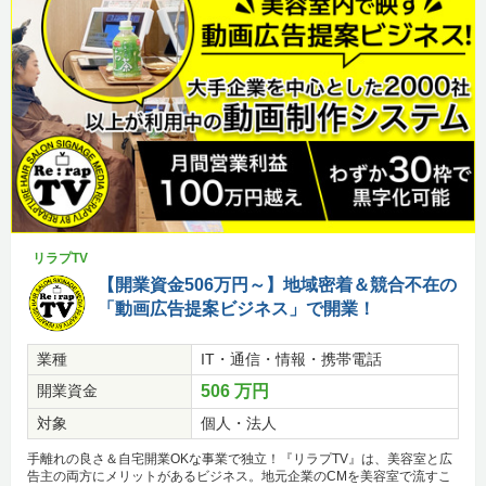
リラプTV
【開業資金506万円～】地域密着＆競合不在の
「動画広告提案ビジネス」で開業！
業種
IT・通信・情報・携帯電話
開業資金
506 万円
対象
個人・法人
手離れの良さ＆自宅開業OKな事業で独立！『リラプTV』は、美容室と広
告主の両方にメリットがあるビジネス。地元企業のCMを美容室で流すこ