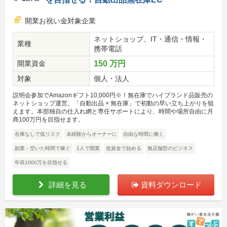
開業お祝い金対象企業
ネットショップ、IT・通信・情報・
業種
携帯電話
開業資金
150 万円
対象
個人・法人
説明会参加でAmazonギフト10,000円※！無在庫でハイブランド品販売の
ネットショップ運営。「自動出品 × 無在庫」で初動の早い立ち上がりを狙
えます。本部独自の仕入れ網と専任サポートにより、時間や場所自由に月
商100万円を目指せます。
在庫なしで低リスク
未経験からオーナーに
自由な時間に働く
副業・空いた時間で稼ぐ
1人で開業
低資金で始める
無店舗型のビジネス
年収1000万を目指せる
詳細を見る
資料ダウンロード