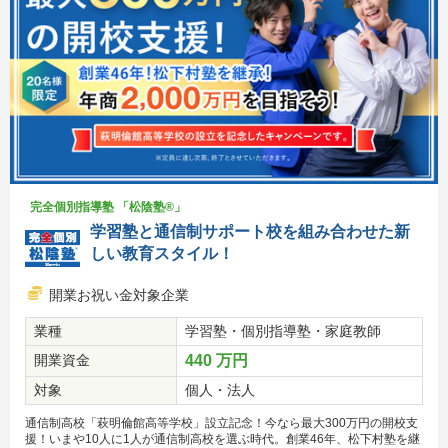
完全個別指導塾 「松陰塾®」
学習塾と通信制サポート校を組み合わせた新
しい教育スタイル！
開業お祝い金対象企業
業種
学習塾・個別指導塾・家庭教師
開業資金
440 万円
対象
個人・法人
通信制高校「萩明倫館高等学校」設立記念！今なら最大300万円の開校支
援！いまや10人に1人が通信制高校を選ぶ時代。創業46年、松下村塾を継