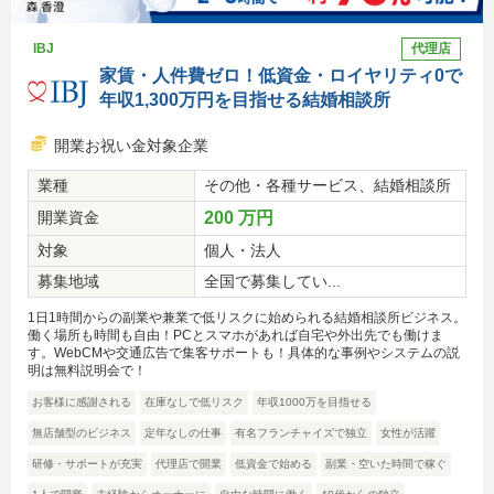
IBJ
代理店
家賃・人件費ゼロ！低資金・ロイヤリティ0で
年収1,300万円を目指せる結婚相談所
開業お祝い金対象企業
業種
その他・各種サービス、結婚相談所
開業資金
200 万円
対象
個人・法人
募集地域
全国で募集してい...
1日1時間からの副業や兼業で低リスクに始められる結婚相談所ビジネス。
働く場所も時間も自由！PCとスマホがあれば自宅や外出先でも働けま
す。WebCMや交通広告で集客サポートも！具体的な事例やシステムの説
明は無料説明会で！
お客様に感謝される
在庫なしで低リスク
年収1000万を目指せる
無店舗型のビジネス
定年なしの仕事
有名フランチャイズで独立
女性が活躍
研修・サポートが充実
代理店で開業
低資金で始める
副業・空いた時間で稼ぐ