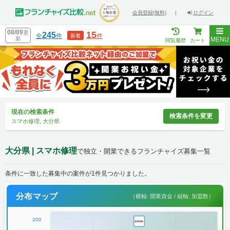
会員登録(無料)
|
ログイン
08/09
更
15
245
全
件
件
新着
新
MENU
閲覧履歴
カート
現在の検索条件
検索条件を変更
スマホ修理, 大分県
大分県 | スマホ修理
で独立・開業できるフランチャイズ募集一覧
条件に一致した募集中の案件が1件見つかりました。
分布マップ
（横軸: 開業資金 / 縦軸: 加盟数）
200