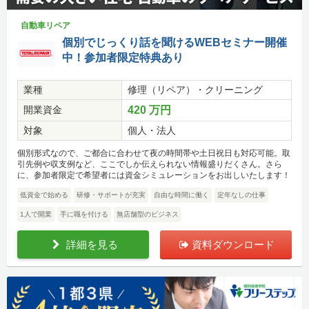
自動車リペア
個別でじっくり話を聞けるWEBセミナー開催
中！参加者限定特典あり
業種
修理（リペア）・クリーニング
開業資金
420 万円
対象
個人・法人
個別形式なので、ご都合に合わせて夜の時間帯や土日祝日も対応可能。取
引先例や収支例など、ここでしか伝えられない情報盛りだくさん。さら
に、参加者限定で希望者には資金シミュレーションをお出しいたします！
低資金で始める
研修・サポートが充実
自由な時間に働く
定年なしの仕事
1人で開業
手に職を付ける
無店舗型のビジネス
詳細を見る
資料ダウンロード