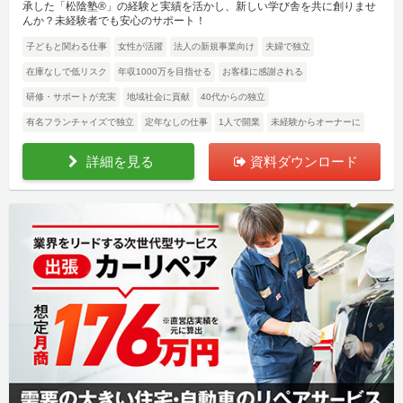
承した「松陰塾®」の経験と実績を活かし、新しい学び舎を共に創りませ
んか？未経験者でも安心のサポート！
子どもと関わる仕事
女性が活躍
法人の新規事業向け
夫婦で独立
在庫なしで低リスク
年収1000万を目指せる
お客様に感謝される
研修・サポートが充実
地域社会に貢献
40代からの独立
有名フランチャイズで独立
定年なしの仕事
1人で開業
未経験からオーナーに
詳細を見る
資料ダウンロード