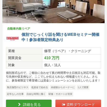
自動車内装リペア
個別でじっくり話を聞けるWEBセミナー開催
中！参加者限定特典あり
業種
修理（リペア）・クリーニング
開業資金
410 万円
対象
個人・法人
個別形式なので、ご都合に合わせて夜の時間帯や土日祝日も対応可能。取
引先例や収支例など、ここでしか伝えられない情報盛りだくさん。さら
に、参加者限定で希望者には資金シミュレーションをお出しいたします！
無店舗型のビジネス
低資金で始める
未経験からオーナーに
1人で開業
定年なしの仕事
自由な時間に働く
研修・サポートが充実
詳細を見る
資料ダウンロード