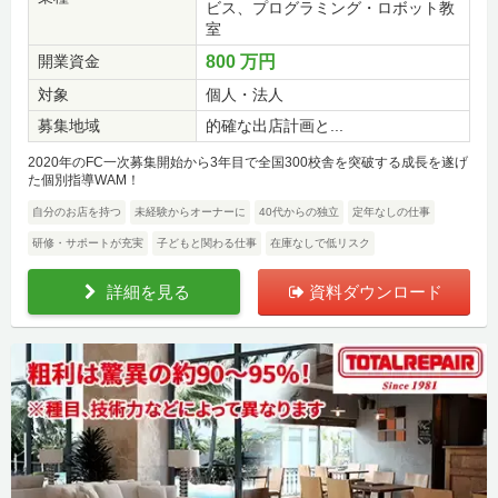
ビス、プログラミング・ロボット教
室
開業資金
800 万円
対象
個人・法人
募集地域
的確な出店計画と...
2020年のFC一次募集開始から3年目で全国300校舎を突破する成長を遂げ
た個別指導WAM！
自分のお店を持つ
未経験からオーナーに
40代からの独立
定年なしの仕事
研修・サポートが充実
子どもと関わる仕事
在庫なしで低リスク
詳細を見る
資料ダウンロード