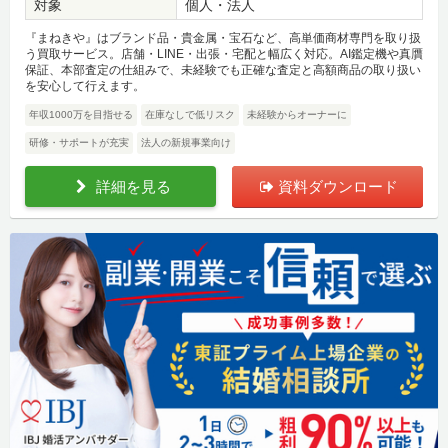
対象
個人・法人
『まねきや』はブランド品・貴金属・宝石など、高単価商材専門を取り扱
う買取サービス。店舗・LINE・出張・宅配と幅広く対応。AI鑑定機や真贋
保証、本部査定の仕組みで、未経験でも正確な査定と高額商品の取り扱い
を安心して行えます。
年収1000万を目指せる
在庫なしで低リスク
未経験からオーナーに
研修・サポートが充実
法人の新規事業向け
詳細を見る
資料ダウンロード