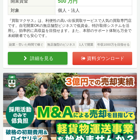
開業資金
500 万円
対象
個人・法人
『買取マクサス』は、利便性の高い出張買取サービスで人気の買取専門店
です。自宅開業OKの無店舗型ビジネスで低資金。特許取得システムを活
用し、効率的に高収益を目指せます。また、本部のサポート体制も万全で
未経験者でも安心です。
副業・空いた時間で稼ぐ
無店舗型のビジネス
1人で開業
年収1000万を目指せる
詳細を見る
資料ダウンロード