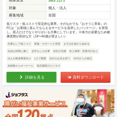
385 万円
対象
個人・法人
募集地域
全国
低リスク・低コストで安定的な業界。そのなかでも『おそうじ革命』の
FCは「お客様に喜んでもらえるサービスを追求したパッケージ」を実現
し、収入だけでなくやりがいも大事にしています。※体力が必要なため健
康状態が良好な方（18〜60歳が望ましい）
在庫なしで低リスク
研修・サポートが充実
まずは社員から始める
自由な時間に働く
定年なしの仕事
女性が活躍
売上保障・営業代行あり
法人の新規事業向け
1人で開業
自分のお店を持つ
40代からの独立
未経験からオーナーに
無店舗型のビジネス
詳細を見る
資料ダウンロード