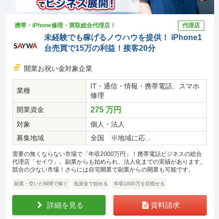
携帯・iPhone修理・買取総合代理店！
代理店
未経験でも稼げるノウハウを提供！ iPhone1
台売買で15万の利益！接客20分
開業お祝い金対象企業
IT・通信・情報・携帯電話、スマホ
業種
修理
開業資金
275 万円
対象
個人・法人
募集地域
全国 ※地域に応...
需要の無くならない市場で「年収2000万円」！携帯電話ビジネスの総合
代理店「セイワ」。副業からも始められ、法人化までの実績があります。
競合の少ない市場！さらには自宅開業で副業からの開業も可能です。
副業・空いた時間で稼ぐ
低資金で始める
年収1000万を目指せる
詳細を見る
資料請求