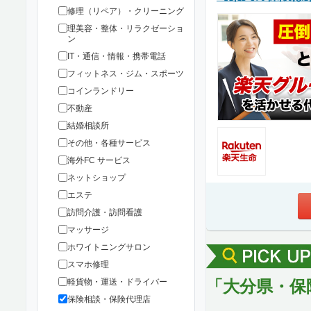
修理（リペア）・クリーニング
理美容・整体・リラクゼーショ
ン
IT・通信・情報・携帯電話
フィットネス・ジム・スポーツ
コインランドリー
不動産
結婚相談所
その他・各種サービス
海外FC サービス
ネットショップ
エステ
訪問介護・訪問看護
マッサージ
ホワイトニングサロン
スマホ修理
「大分県・保
軽貨物・運送・ドライバー
保険相談・保険代理店