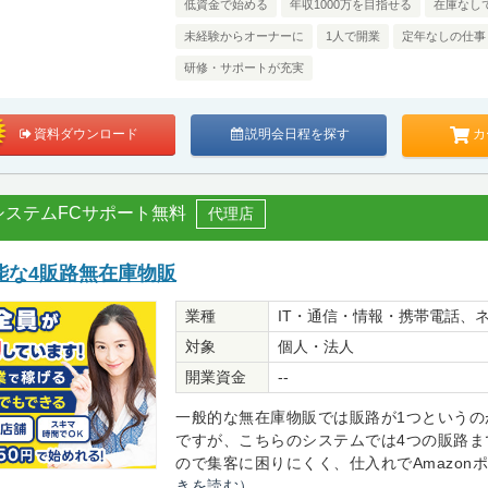
低資金で始める
年収1000万を目指せる
在庫なし
未経験からオーナーに
1人で開業
定年なしの仕事
研修・サポートが充実
カ
資料ダウンロード
説明会日程を探す
システムFCサポート無料
代理店
能な4販路無在庫物販
業種
IT・通信・情報・携帯電話、
対象
個人・法人
開業資金
--
一般的な無在庫物販では販路が1つというの
ですが、こちらのシステムでは4つの販路ま
ので集客に困りにくく、仕入れでAmazonポイ
きを読む）