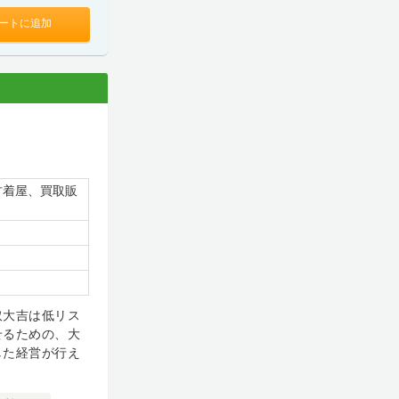
ートに追加
古着屋、買取販
取大吉は低リス
せるための、大
した経営が行え