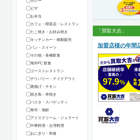
カレー
ピザ
お弁当
カフェ・喫茶店・レストラン
「買取大吉」
たこ焼き・お好み焼き
キッチンカー・移動販売
加盟店様の年間店
パン・スイーツ
その他・各種飲食
海外FC 飲食
ゴーストレストラン
デリバリー・テイクアウト
唐揚げ・チキン
焼き鳥・串焼き
パスタ・スパゲッティ
寿司・海鮮
アイスクリーム・ジェラート
中華料理・台湾料理
おにぎり・和食