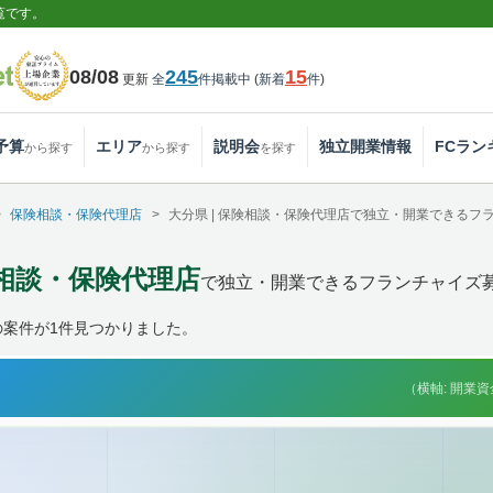
覧です。
08/08
245
15
更新
全
件掲載中
(
新着
件
)
予算
エリア
説明会
独立開業情報
FCラン
から探す
から探す
を探す
保険相談・保険代理店
大分県 | 保険相談・保険代理店で独立・開業できるフ
険相談・保険代理店
で独立・開業できるフランチャイズ
の案件が1件見つかりました。
（横軸: 開業資金