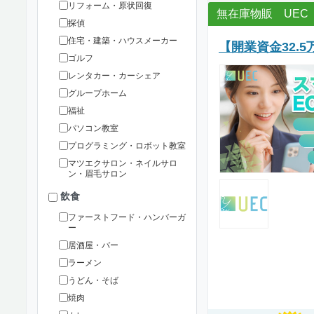
リフォーム・原状回復
無在庫物販 UEC
探偵
住宅・建築・ハウスメーカー
【開業資金32
ゴルフ
レンタカー・カーシェア
グループホーム
福祉
パソコン教室
プログラミング・ロボット教室
マツエクサロン・ネイルサロ
ン・眉毛サロン
飲食
ファーストフード・ハンバーガ
ー
居酒屋・バー
ラーメン
うどん・そば
焼肉