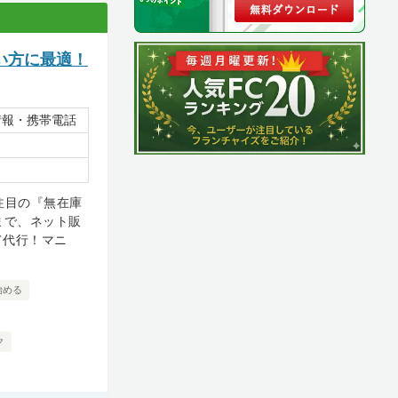
い方に最適！
情報・携帯電話
注目の『無在庫
まで、ネット販
て代行！マニ
始める
ク