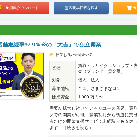
カ
資料ダウンロード
説明会日程を探す
舗継続率97.9％※の「大吉」で独立開業
開業お祝い金対象企業
買取・リサイクルショップ・
業種
売（ブランド・貴金属）
対象
個人・法人
募集地域
全国、さまざまなロケ...
開業資金
1,000 万円〜
需要が拡大し続けているリユース業界。買
クでの開業が可能！開業初月から軌道に乗
吉だけの開業支援サービで未経験でも安定
ます...
（続きを読む）