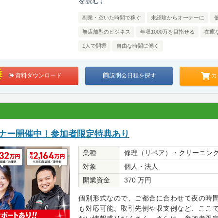
を読む）
副業・空いた時間で稼ぐ
未経験からオーナーに
無店舗型のビジネス
年収1000万を目指せる
在庫
1人で開業
自由な時間に働く
カ
資料ダウンロード
説明会日程を探す
ミナー開催中！参加者限定特典あり
業種
修理（リペア）・クリーニン
対象
個人・法人
開業資金
370 万円
個別形式なので、ご都合に合わせて夜の時
も対応可能。取引先例や収支例など、ここ