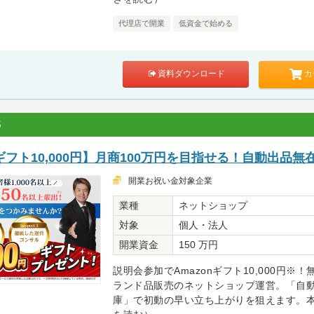
代理店で開業
低資金で始める
カ
資料ダウンロード
S
フト10,000円】月商100万円を目指せる！自動出品無
開業お祝い金対象企業
業種
ネットショップ
対象
個人・法人
開業資金
150 万円
説明会参加でAmazonギフト10,000円※
ランド品販売のネットショップ運営。「自動出
庫」で初動の早い立ち上がりを狙えます。本部