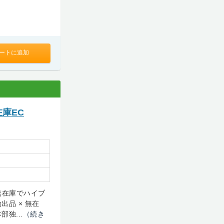
ートに追加
在庫EC
！無在庫でハイブ
品 × 無在
独...
（続き