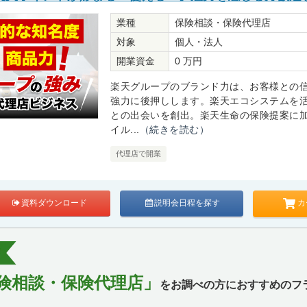
業種
保険相談・保険代理店
対象
個人・法人
開業資金
0 万円
楽天グループのブランド力は、お客様との
強力に後押しします。楽天エコシステムを
との出会いを創出。楽天生命の保険提案に
イル...
（続きを読む）
代理店で開業
カ
資料ダウンロード
説明会日程を探す
険相談・保険代理店」
をお調べの方におすすめのフ