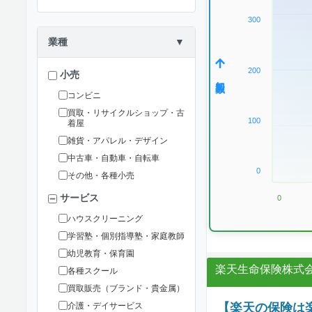
300
業種
▼
200
小売
加盟数
コンビニ
買取・リサイクルショップ・古
100
着屋
雑貨・アパレル・デザイン
中古車・自動車・自転車
0
その他・各種小売
サービス
0
ハウスクリーニング
学習塾・個別指導塾・家庭教師
幼児教育・保育園
楽天生命保険株式
各種スクール
買取販売（ブランド・貴金属）
介護・デイサービス
【楽天の保険は