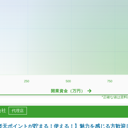
250
500
750
開業資金（万円）
*正確な値は資
会社
代理店
楽天ポイントが貯まる！使える！】魅力を感じる方歓迎