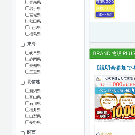
青森県
岩手県
宮城県
秋田県
山形県
福島県
東海
岐阜県
BRAND 物販 PLU
静岡県
愛知県
【説明会参加でギ
三重県
北信越
新潟県
富山県
石川県
福井県
山梨県
長野県
関西