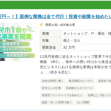
.5万円～！】面倒な業務は全て代行！投資や副業を始めた
開業お祝い金対象企業
業種
ネットショップ、IT・通信・
対象
個人・法人
開業資金
32 万円
12兆円規模に迫るネットショップ業界で今
物販 UEC』。海外への買い付けから発送
売ビジネスにおける面倒な業務は本部が全
ュ...
（続きを読む）
自由な時間に働く
無店舗型のビジネス
低資金で
定年なしの仕事
未経験からオーナーに
投資型フランチャイズを始めたい
在庫なしで低リス
副業・空いた時間で稼ぐ
1人で開業