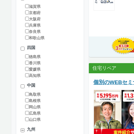
滋賀県
京都府
大阪府
兵庫県
奈良県
和歌山県
四国
徳島県
香川県
住宅リペア
愛媛県
高知県
個別のWEBセ
中国
鳥取県
島根県
岡山県
広島県
山口県
九州