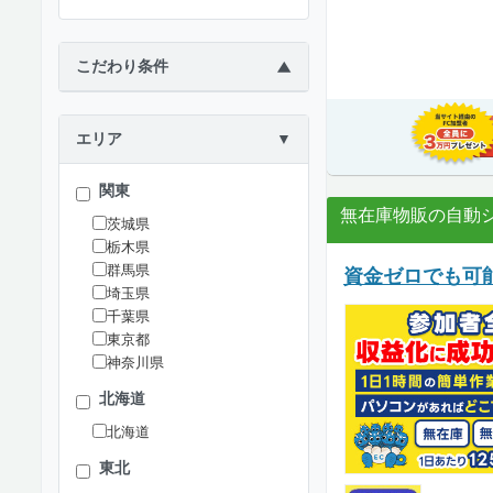
こだわり条件
▶
エリア
▼
関東
無在庫物販の自動
茨城県
栃木県
群馬県
資金ゼロでも可
埼玉県
千葉県
東京都
神奈川県
北海道
北海道
東北