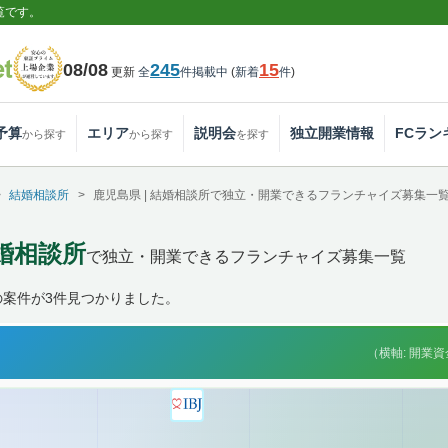
覧です。
08/08
245
15
更新
全
件掲載中
(
新着
件
)
予算
エリア
説明会
独立開業情報
FCラン
から探す
から探す
を探す
結婚相談所
鹿児島県 | 結婚相談所で独立・開業できるフランチャイズ募集一
結婚相談所
で独立・開業できるフランチャイズ募集一覧
の案件が3件見つかりました。
（横軸: 開業資金