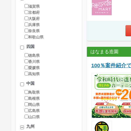
滋賀県
京都府
大阪府
兵庫県
奈良県
和歌山県
四国
はなまる造園
徳島県
香川県
100％案件紹介
愛媛県
高知県
中国
鳥取県
島根県
岡山県
広島県
山口県
九州