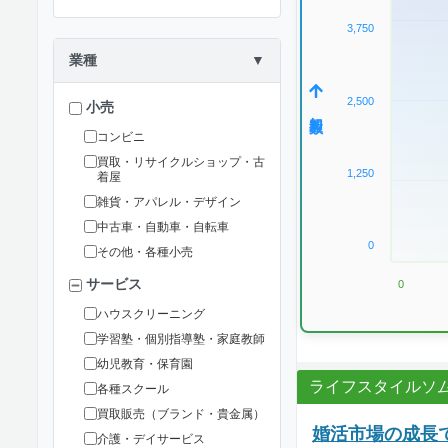
3,750
業種
▼
2,500
小売
加盟数
コンビニ
買取・リサイクルショップ・古
1,250
着屋
雑貨・アパレル・デザイン
中古車・自動車・自転車
0
その他・各種小売
サービス
0
ハウスクリーニング
学習塾・個別指導塾・家庭教師
幼児教育・保育園
ライフスタイルソ
各種スクール
買取販売（ブランド・貴金属）
婚活市場の成長
介護・デイサービス