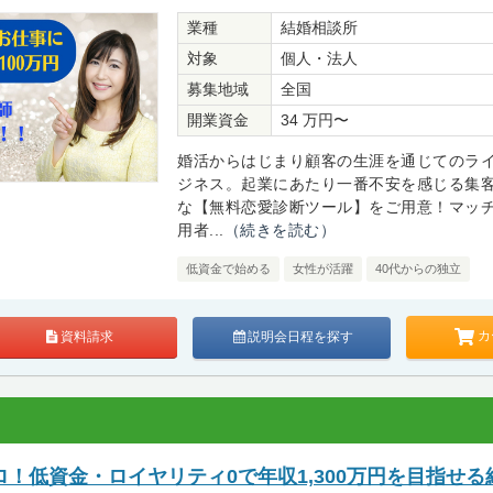
業種
結婚相談所
対象
個人・法人
募集地域
全国
開業資金
34 万円〜
婚活からはじまり顧客の生涯を通じてのラ
ジネス。起業にあたり一番不安を感じる集
な【無料恋愛診断ツール】をご用意！マッ
用者...
（続きを読む）
低資金で始める
女性が活躍
40代からの独立
カ
資料請求
説明会日程を探す
！低資金・ロイヤリティ0で年収1,300万円を目指せる