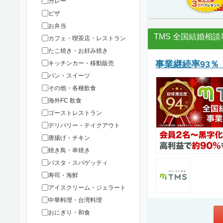
カレー
ピザ
お弁当
TMS 全国結婚相
カフェ・喫茶店・レストラン
たこ焼き・お好み焼き
事業継続率93％
キッチンカー・移動販売
パン・スイーツ
その他・各種飲食
海外FC 飲食
ゴーストレストラン
デリバリー・テイクアウト
唐揚げ・チキン
焼き鳥・串焼き
パスタ・スパゲッティ
寿司・海鮮
アイスクリーム・ジェラート
中華料理・台湾料理
おにぎり・和食