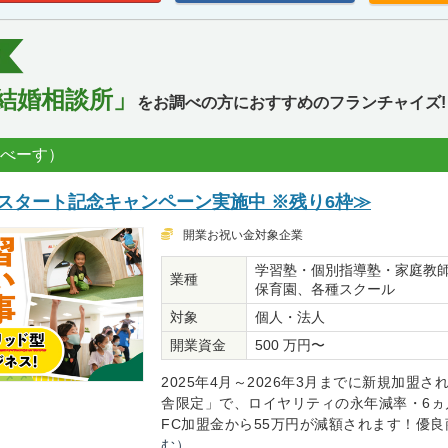
結婚相談所」
をお調べの方におすすめのフランチャイズ!
なべーす）
スタート記念キャンペーン実施中 ※残り6枠≫
開業お祝い金対象企業
学習塾・個別指導塾・家庭教
業種
保育園、各種スクール
対象
個人・法人
開業資金
500 万円〜
2025年4月～2026年3月までに新規加盟さ
舎限定」で、ロイヤリティの永年減率・6ヵ
FC加盟金から55万円が減額されます！優良商.
む）