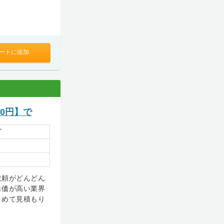
ートに追加
0円】で
グ
依頼がどんどん
単価が高い業界
とめて見積もり