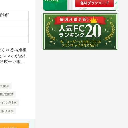
相談所
められる結婚相
とスマホがあれ
広告で集...
人で開業
理店で開業
ャイズで独立
で低リスク