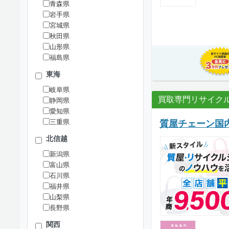
青森県
岩手県
宮城県
秋田県
山形県
福島県
東海
岐阜県
買取専門リサイク
静岡県
愛知県
三重県
質屋チェーン国
北信越
新潟県
富山県
石川県
福井県
山梨県
長野県
関西