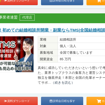
カ
資料ダウンロード
説明会日程を探す
談事業者連盟
代理店
！初めての結婚相談所開業・副業ならTMS|全国結婚相
業種
結婚相談所
対象
個人・法人
募集地域
全国で募集しています
開業資金
85 万円
真剣に成功していただきたいという想いで
た、業界トップクラスの集客力と運営シス
独立を徹底伴走！本部と全国の先輩オーナ
てサポ...
（続きを読む）
カ
資料ダウンロード
説明会日程を探す