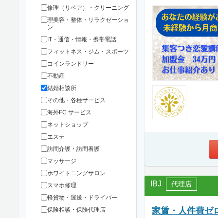
修理（リペア）・クリーニング
理美容・整体・リラクゼーショ
ン
IT・通信・情報・携帯電話
フィットネス・ジム・スポーツ
コインランドリー
不動産
結婚相談所
その他・各種サービス
海外FC サービス
ネットショップ
エステ
訪問介護・訪問看護
マッサージ
ホワイトニングサロン
IBJ
代理店
スマホ修理
軽貨物・運送・ドライバー
家賃・人件費ゼロ
保険相談・保険代理店