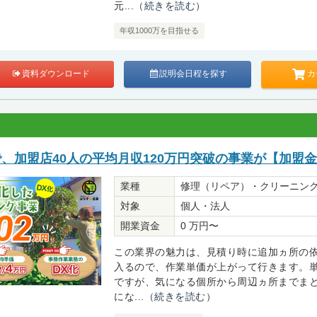
元...
（続きを読む）
年収1000万を目指せる
カ
資料ダウンロード
説明会日程を探す
で、加盟店40人の平均月収120万円突破の事業が【加盟金
業種
修理（リペア）・クリーニン
対象
個人・法人
開業資金
0 万円〜
この業界の魅力は、見積り時に追加ヵ所の
入るので、作業単価が上がって行きます。
ですが、気になる個所から周辺ヵ所までま
にな...
（続きを読む）