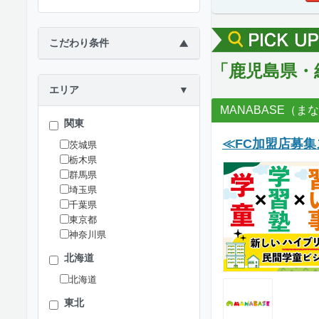
こだわり条件
▶
「鹿児島県・
エリア
▼
MANABASE（ま
関東
≪FC加盟店募集
茨城県
栃木県
群馬県
埼玉県
千葉県
東京都
神奈川県
北海道
北海道
東北