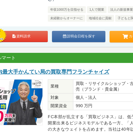
年収1000万を目指せる
1人で開業
法人の新規事業
未経験からオーナーに
地域社会に貢献
子どもと
カ
資料請求
説明会日程を探す
ルマート
内最大手かんてい局の買取専門フランチャイズ
買取・リサイクルショップ・
業種
売（ブランド・貴金属）
対象
個人・法人
開業資金
990 万円
FC本部が乱立する「買取ビジネス」は、低
開業出来るビジネスモデルである一方、「
の大きなウェイトを占めます。当社は40年