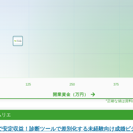
125
250
375
開業資金（万円）
*正確な値は資
ムリエ
で安定収益！診断ツールで差別化する未経験向け成婚ビ