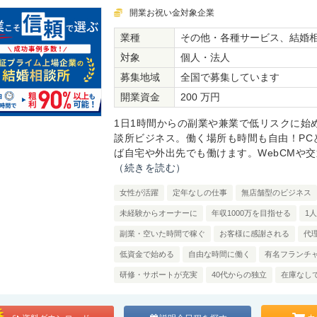
開業お祝い金対象企業
業種
その他・各種サービス、結婚
対象
個人・法人
募集地域
全国で募集しています
開業資金
200 万円
1日1時間からの副業や兼業で低リスクに始
談所ビジネス。働く場所も時間も自由！PC
ば自宅や外出先でも働けます。WebCMや交通
（続きを読む）
女性が活躍
定年なしの仕事
無店舗型のビジネス
未経験からオーナーに
年収1000万を目指せる
1
副業・空いた時間で稼ぐ
お客様に感謝される
代
低資金で始める
自由な時間に働く
有名フランチ
研修・サポートが充実
40代からの独立
在庫なし