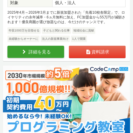
対象
個人・法人
2025年4月～2026年3月までに新規加盟された「先着10校舎限定」で、ロ
イヤリティの永年減率・6ヵ月無料に加え、FC加盟金から55万円が減額さ
れます！優良商圏が選び放題なのは、今だけのチャンスです。
年収1000万を目指せる
子どもと関わる仕事
地域社会に貢献
未経験からオーナーに
法人の新規事業向け
1人で開業
詳細を見る
資料請求