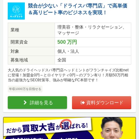
競合が少ない「ドライスパ専門店」で高単価
＆高リピート率のビジネスを実現！
理美容・整体・リラクゼーション、
業種
マッサージ
開業資金
500 万円
対象
個人・法人
募集地域
全国
大人気のドライヘッドスパ専門店ヘッドミントがフランチャイズ比較net
に登場！加盟金0円～とロイヤリティ0円～のプラン有り！月額50万円相
当の超強力なSEO対策等、強みが明確なFC本部です！
年収1000万を目指せる
詳細を見る
資料ダウンロード