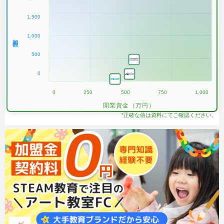
1,500
1,000
加盟数
500
0
0
250
500
750
1,000
開業資金（万円）
*正確な値は資料にてご確認ください。