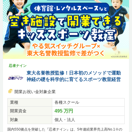
忍者ナイン
東大名誉教授監修！日本初のメソッドで運動
神経の礎を科学的に育てるスポーツ教室経営
開業お祝い金対象企業
業種
各種スクール
開業資金
495 万円
対象
個人・法人
国内550拠点を突破した『忍者ナイン』は、5年連続業界売上高No.1※の