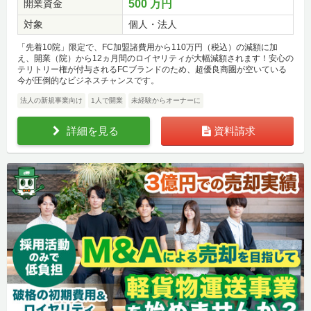
開業資金
500 万円
対象
個人・法人
「先着10院」限定で、FC加盟諸費用から110万円（税込）の減額に加
え、開業（院）から12ヵ月間のロイヤリティが大幅減額されます！安心の
テリトリー権が付与されるFCブランドのため、超優良商圏が空いている
今が圧倒的なビジネスチャンスです。
法人の新規事業向け
1人で開業
未経験からオーナーに
詳細を見る
資料請求