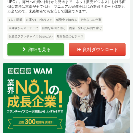
UEC』。海外への買い付けから発送まで、ネット販売ビジネスにおける面
倒な業務は本部が全て代行！マニュアル完備をはじめ本部サポート体制も
万全なので、未経験者でも安心して開業できます。
1人で開業
在庫なしで低リスク
低資金で始める
定年なしの仕事
未経験からオーナーに
自由な時間に働く
副業・空いた時間で稼ぐ
投資型フランチャイズを始めたい
無店舗型のビジネス
詳細を見る
資料ダウンロード