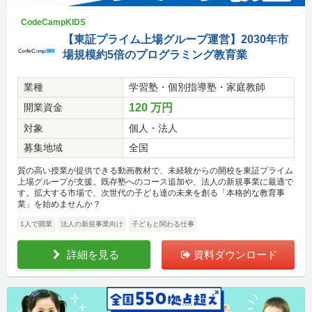
CodeCampKIDS
【東証プライム上場グループ運営】2030年市
場規模約5倍のプログラミング教育業
業種
学習塾・個別指導塾・家庭教師
開業資金
120 万円
対象
個人・法人
募集地域
全国
質の高い授業が提供できる動画教材で、未経験からの開校を東証プライム
上場グループが支援。既存塾へのコース追加や、法人の新規事業に最適で
す。拡大する市場で、次世代の子ども達の未来を創る「本格的な教育事
業」を始めませんか？
1人で開業
法人の新規事業向け
子どもと関わる仕事
詳細を見る
資料ダウンロード