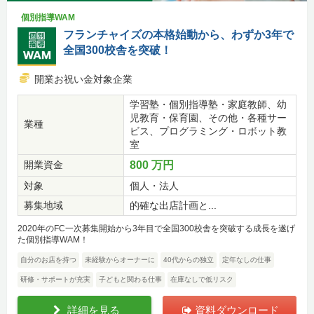
個別指導WAM
フランチャイズの本格始動から、わずか3年で
全国300校舎を突破！
開業お祝い金対象企業
学習塾・個別指導塾・家庭教師、幼
児教育・保育園、その他・各種サー
業種
ビス、プログラミング・ロボット教
室
開業資金
800 万円
対象
個人・法人
募集地域
的確な出店計画と...
2020年のFC一次募集開始から3年目で全国300校舎を突破する成長を遂げ
た個別指導WAM！
自分のお店を持つ
未経験からオーナーに
40代からの独立
定年なしの仕事
研修・サポートが充実
子どもと関わる仕事
在庫なしで低リスク
詳細を見る
資料ダウンロード