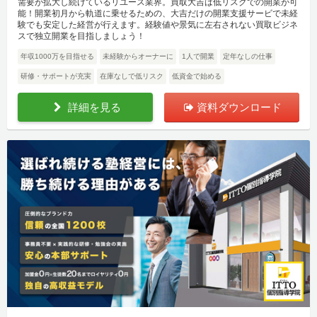
需要が拡大し続けているリユース業界。買取大吉は低リスクでの開業が可
能！開業初月から軌道に乗せるための、大吉だけの開業支援サービで未経
験でも安定した経営が行えます。経験値や景気に左右されない買取ビジネ
スで独立開業を目指しましょう！
年収1000万を目指せる
未経験からオーナーに
1人で開業
定年なしの仕事
研修・サポートが充実
在庫なしで低リスク
低資金で始める
詳細を見る
資料ダウンロード