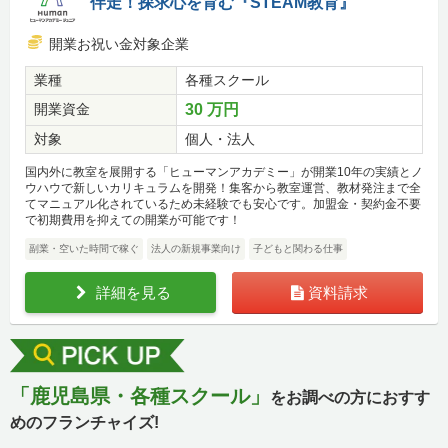
伴走！探求心を育む『STEAM教育』
開業お祝い金対象企業
業種
各種スクール
開業資金
30 万円
対象
個人・法人
国内外に教室を展開する「ヒューマンアカデミー」が開業10年の実績とノ
ウハウで新しいカリキュラムを開発！集客から教室運営、教材発注まで全
てマニュアル化されているため未経験でも安心です。加盟金・契約金不要
で初期費用を抑えての開業が可能です！
副業・空いた時間で稼ぐ
法人の新規事業向け
子どもと関わる仕事
詳細を見る
資料請求
「鹿児島県・各種スクール」
をお調べの方におすす
めのフランチャイズ!