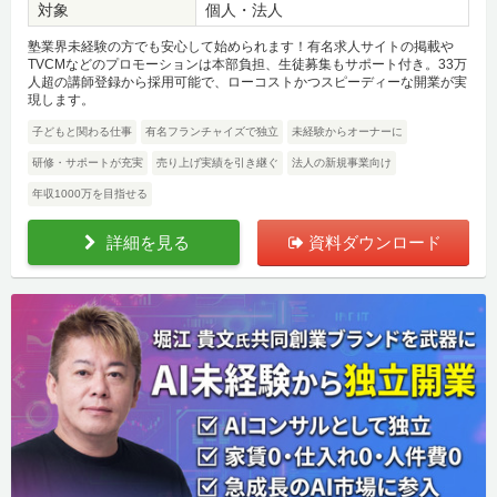
対象
個人・法人
塾業界未経験の方でも安心して始められます！有名求人サイトの掲載や
TVCMなどのプロモーションは本部負担、生徒募集もサポート付き。33万
人超の講師登録から採用可能で、ローコストかつスピーディーな開業が実
現します。
子どもと関わる仕事
有名フランチャイズで独立
未経験からオーナーに
研修・サポートが充実
売り上げ実績を引き継ぐ
法人の新規事業向け
年収1000万を目指せる
詳細を見る
資料ダウンロード