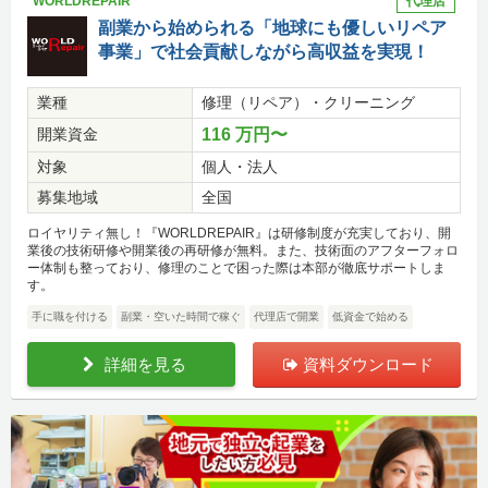
WORLDREPAIR
代理店
副業から始められる「地球にも優しいリペア
事業」で社会貢献しながら高収益を実現！
業種
修理（リペア）・クリーニング
開業資金
116 万円〜
対象
個人・法人
募集地域
全国
ロイヤリティ無し！『WORLDREPAIR』は研修制度が充実しており、開
業後の技術研修や開業後の再研修が無料。また、技術面のアフターフォロ
ー体制も整っており、修理のことで困った際は本部が徹底サポートしま
す。
手に職を付ける
副業・空いた時間で稼ぐ
代理店で開業
低資金で始める
詳細を見る
資料ダウンロード