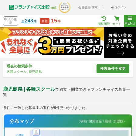
会員登録(無料)
|
ログイン
08/06
更
15
248
全
件
件
新着
新
MENU
閲覧履歴
カート
現在の検索条件
検索条件を変更
各種スクール, 鹿児島県
鹿児島県 | 各種スクール
で独立・開業できるフランチャイズ募集一
覧
条件に一致した募集中の案件が9件見つかりました。
分布マップ
（横軸: 開業資金 / 縦軸: 加盟数）
2,000