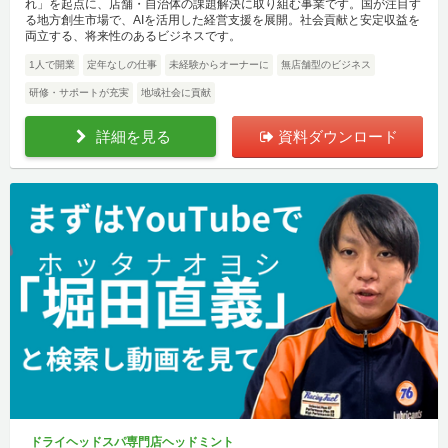
れ」を起点に、店舗・自治体の課題解決に取り組む事業です。国が注目す
る地方創生市場で、AIを活用した経営支援を展開。社会貢献と安定収益を
両立する、将来性のあるビジネスです。
1人で開業
定年なしの仕事
未経験からオーナーに
無店舗型のビジネス
研修・サポートが充実
地域社会に貢献
詳細を見る
資料ダウンロード
ドライヘッドスパ専門店ヘッドミント