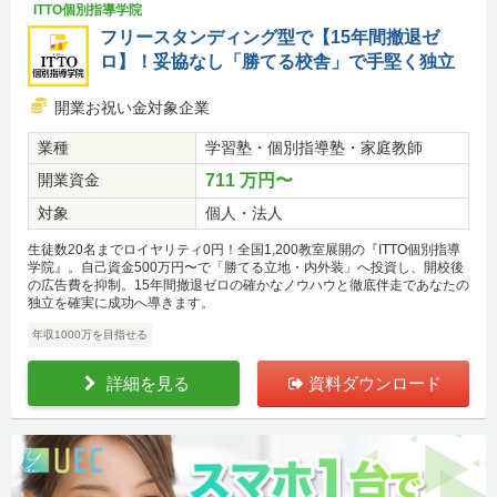
ITTO個別指導学院
フリースタンディング型で【15年間撤退ゼ
ロ】！妥協なし「勝てる校舎」で手堅く独立
開業お祝い金対象企業
業種
学習塾・個別指導塾・家庭教師
開業資金
711 万円〜
対象
個人・法人
生徒数20名までロイヤリティ0円！全国1,200教室展開の『ITTO個別指導
学院』。自己資金500万円〜で「勝てる立地・内外装」へ投資し、開校後
の広告費を抑制。15年間撤退ゼロの確かなノウハウと徹底伴走であなたの
独立を確実に成功へ導きます。
年収1000万を目指せる
詳細を見る
資料ダウンロード