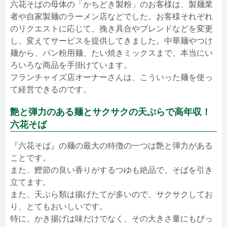
六花そばの母体の「かちどき製粉」のお客様は、製麺業
者や自家製麺のラーメン店などでした。お客様それぞれ
のリクエストに応じて、挽き具合やブレンドなどを変更
し、変えてサービスを提供してきました。中華麺やつけ
麺から、パン粉用麺、たい焼きミックスまで、本当にい
ろいろな商品を手掛けています。
フランチャイズ店オーナーさんは、こういった麺を使っ
て経営できるのです。
艶と弾力のある麺とサクサクの天ぷらで高年収！
六花そば
『六花そば』の麺の最大の特徴の一つは艶と弾力がある
ことです。
また、鰹節の良い香りがするつゆも絶品で、そばを引き
立てます。
また、天ぷら類は揚げたてが多いので、サクサクしてお
り、とてもおいしいです。
特に、かき揚げは味だけでなく、その大きさ量にもびっ