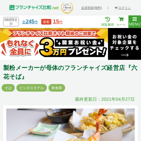
会員登録(無料)
|
ログイン
08/09
更
15
245
全
件
件
新着
新
MENU
閲覧履歴
カート
製粉メーカーが母体のフランチャイズ経営店『六
花そば』
そば
ビジネスモデル
飲食業
最終更新日：2021年04月27日