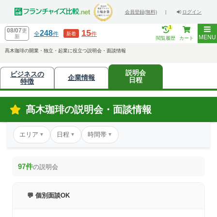
会員登録(無料)
|
ログイン
1
08/07
更
15
248
全
件
件
新着
新
MENU
閲覧履歴
カート
髙木珈琲の開業・独立・起業に役立つ説明会・面談情報
説明会
ビジネスの
企業情報
日程
特徴
髙木珈琲の説明会・面談情報
エリア
日程
時間帯
▼
▼
▼
97件
の説明会
💬 個別面談OK