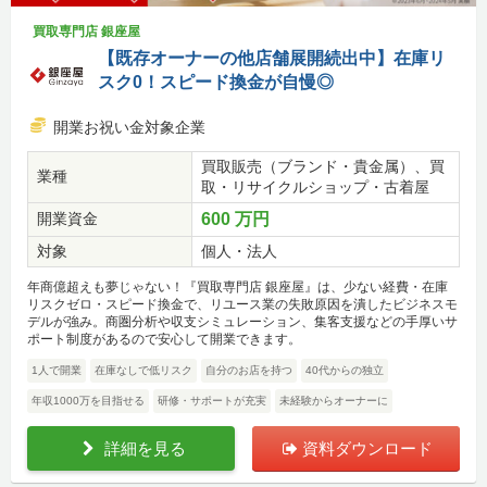
買取専門店 銀座屋
【既存オーナーの他店舗展開続出中】在庫リ
スク0！スピード換金が自慢◎
開業お祝い金対象企業
買取販売（ブランド・貴金属）、買
業種
取・リサイクルショップ・古着屋
開業資金
600 万円
対象
個人・法人
年商億超えも夢じゃない！『買取専門店 銀座屋』は、少ない経費・在庫
リスクゼロ・スピード換金で、リユース業の失敗原因を潰したビジネスモ
デルが強み。商圏分析や収支シミュレーション、集客支援などの手厚いサ
ポート制度があるので安心して開業できます。
1人で開業
在庫なしで低リスク
自分のお店を持つ
40代からの独立
年収1000万を目指せる
研修・サポートが充実
未経験からオーナーに
詳細を見る
資料ダウンロード