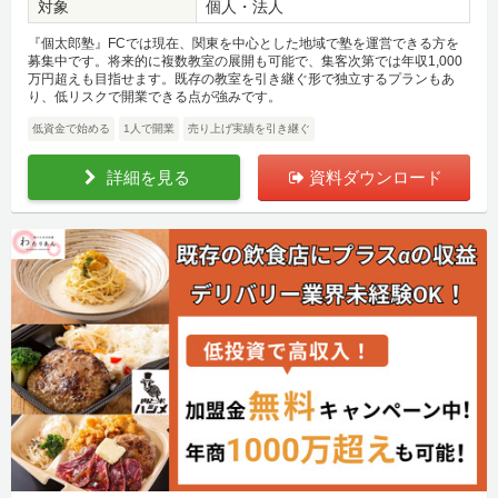
対象
個人・法人
『個太郎塾』FCでは現在、関東を中心とした地域で塾を運営できる方を
募集中です。将来的に複数教室の展開も可能で、集客次第では年収1,000
万円超えも目指せます。既存の教室を引き継ぐ形で独立するプランもあ
り、低リスクで開業できる点が強みです。
低資金で始める
1人で開業
売り上げ実績を引き継ぐ
詳細を見る
資料ダウンロード