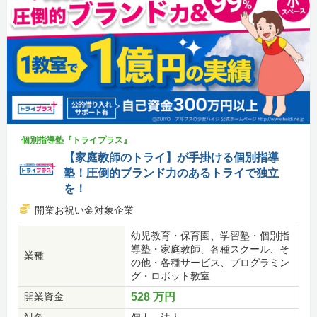
個別指導塾『トライプラス』
【家庭教師のトライ】が手掛ける個別指導
塾！圧倒的ブランド力のあるトライで独立
を！
開業お祝い金対象企業
幼児教育・保育園、学習塾・個別指
導塾・家庭教師、各種スクール、そ
業種
の他・各種サービス、プログラミン
グ・ロボット教室
開業資金
528 万円