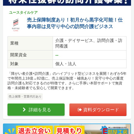
ユースタイルケア
売上保障制度あり！初月から黒字化可能！仕
事内容は見守り中心の訪問介護ビジネス
介護・デイサービス、訪問介護・訪
業種
問看護
開業資金
--
対象
個人・法人
「障がい者介護+訪問介護」のハイブリッド型ビジネスを展開！わずか5年
で年間売上18億→82億に。売上保証制度・補填あり！見守り中心の重度
訪問介護も対応できるのが特徴です。さらに手厚い本部サポートで無資
格・未経験者でも安心して開業できます。
売上保障・営業代行あり
詳細を見る
資料ダウンロード