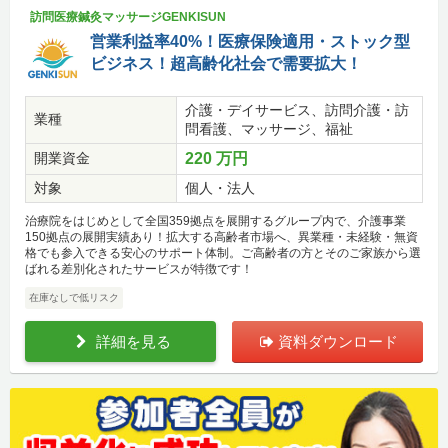
訪問医療鍼灸マッサージGENKISUN
営業利益率40%！医療保険適用・ストック型
ビジネス！超高齢化社会で需要拡大！
介護・デイサービス、訪問介護・訪
業種
問看護、マッサージ、福祉
開業資金
220 万円
対象
個人・法人
治療院をはじめとして全国359拠点を展開するグループ内で、介護事業
150拠点の展開実績あり！拡大する高齢者市場へ、異業種・未経験・無資
格でも参入できる安心のサポート体制。ご高齢者の方とそのご家族から選
ばれる差別化されたサービスが特徴です！
在庫なしで低リスク
詳細を見る
資料ダウンロード