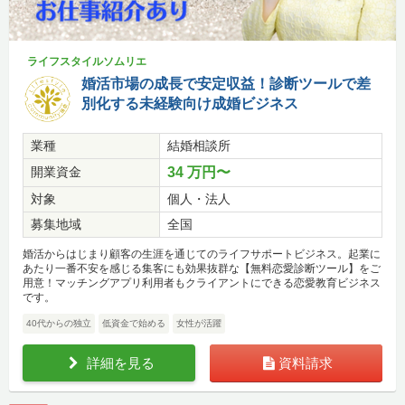
ライフスタイルソムリエ
婚活市場の成長で安定収益！診断ツールで差
別化する未経験向け成婚ビジネス
業種
結婚相談所
開業資金
34 万円〜
対象
個人・法人
募集地域
全国
婚活からはじまり顧客の生涯を通じてのライフサポートビジネス。起業に
あたり一番不安を感じる集客にも効果抜群な【無料恋愛診断ツール】をご
用意！マッチングアプリ利用者もクライアントにできる恋愛教育ビジネス
です。
40代からの独立
低資金で始める
女性が活躍
詳細を見る
資料請求