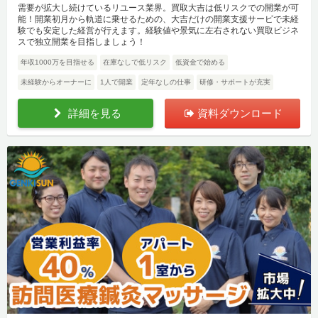
需要が拡大し続けているリユース業界。買取大吉は低リスクでの開業が可
能！開業初月から軌道に乗せるための、大吉だけの開業支援サービで未経
験でも安定した経営が行えます。経験値や景気に左右されない買取ビジネ
スで独立開業を目指しましょう！
年収1000万を目指せる
在庫なしで低リスク
低資金で始める
未経験からオーナーに
1人で開業
定年なしの仕事
研修・サポートが充実
詳細を見る
資料ダウンロード