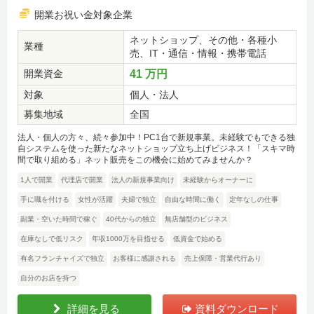
開業お祝い金対象企業
ネットショップ、その他・各種小
業種
売、IT・通信・情報・携帯電話
開業資金
41 万円
対象
個人・法人
募集地域
全国
法人・個人の方々、続々参加中！PC1台で新規事業。未経験でもできる独
自システムを使った新たなネットショップ立ち上げビジネス！「スキマ時
間で取り組める」ネット販売をこの機会に始めてみませんか？
1人で開業
代理店で開業
法人の新規事業向け
未経験からオーナーに
手に職を付ける
女性が活躍
夫婦で独立
自由な時間に働く
定年なしの仕事
副業・空いた時間で稼ぐ
40代からの独立
無店舗型のビジネス
在庫なしで低リスク
年収1000万を目指せる
低資金で始める
有名フランチャイズで独立
お客様に感謝される
売上保障・営業代行あり
自分のお店を持つ
詳細を見る
資料ダウンロード