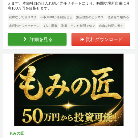
えます。本部独自の仕入れ網と専任サポートにより、時間や場所自由に月
商100万円を目指せます。
在庫なしで低リスク
年収1000万を目指せる
無店舗型のビジネス
低資金で始める
未経験からオーナーに
1人で開業
副業・空いた時間で稼ぐ
自由な時間に働く
詳細を見る
資料ダウンロード
もみの匠