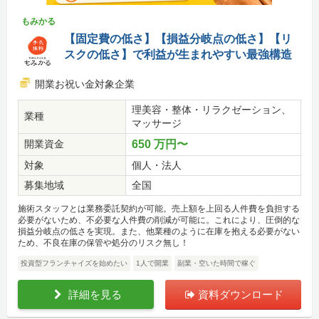
もみかる
【固定費の低さ】【損益分岐点の低さ】【リ
スクの低さ】で利益が生まれやすい最強構造
開業お祝い金対象企業
理美容・整体・リラクゼーション、
業種
マッサージ
開業資金
650 万円〜
対象
個人・法人
募集地域
全国
施術スタッフとは業務委託契約が可能。売上額を上回る人件費を負担する
必要がないため、不必要な人件費の削減が可能に。これにより、圧倒的な
損益分岐点の低さを実現。また、他業種のように在庫を抱える必要がない
ため、不良在庫の保管や処分のリスク無し！
投資型フランチャイズを始めたい
1人で開業
副業・空いた時間で稼ぐ
詳細を見る
資料ダウンロード