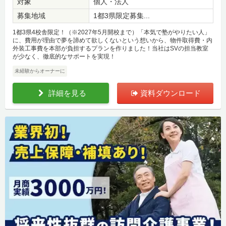
対象
個人・法人
募集地域
1都3県限定募集...
1都3県4校舎限定！（※2027年5月開校まで）「本気で塾がやりたい人」
に、費用が理由で夢を諦めて欲しくないという想いから、物件取得費・内
外装工事費を本部が負担するプランを作りました！当社はSVの担当教室
が少なく、徹底的なサポートを実現！
未経験からオーナーに
詳細を見る
資料ダウンロード