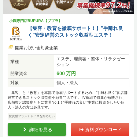
小顔専門店BUPURA【ブプラ】
【集客・教育を徹底サポート！】”手離れ良
く”安定経営のストック収益型エステ！
開業お祝い金対象企業
エステ、理美容・整体・リラクゼー
業種
ション
開業資金
600 万円
対象
個人・法人
「集客」と「教育」を本部で徹底サポートするため、“手離れ良く”多店舗
経営できるストック収益型小顔専門店です。TV番組で特集が放映され、
店舗数と認知度ともに業界No.1！“手離れの良い”事業に投資をしたい個
人・法人の方は必見です。
投資型フランチャイズを始めたい
詳細を見る
資料ダウンロード