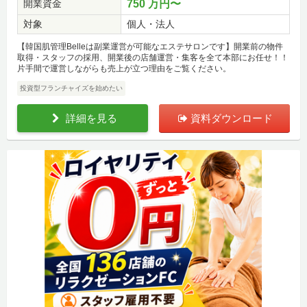
開業資金
750 万円〜
対象
個人・法人
【韓国肌管理Belleは副業運営が可能なエステサロンです】開業前の物件
取得・スタッフの採用、開業後の店舗運営・集客を全て本部にお任せ！！
片手間で運営しながらも売上が立つ理由をご覧ください。
投資型フランチャイズを始めたい
詳細を見る
資料ダウンロード