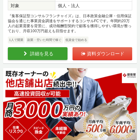
対象
個人・法人
『集客保証型コンサルフランチャイズ』は、日本政策金融公庫・信用保証
協会を通じた事業資金調達をサポートするコンサルFCです。年間約20万
人の起業需要を背景に、成功報酬型契約で顧客を獲得しやすい環境が整っ
ており、月収100万円超えも目指せます。
1人で開業
副業・空いた時間で稼ぐ
低資金で始める
詳細を見る
資料ダウンロード