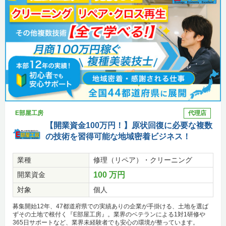
E部屋工房
代理店
【開業資金100万円！】原状回復に必要な複数
の技術を習得可能な地域密着ビジネス！
業種
修理（リペア）・クリーニング
開業資金
100 万円
対象
個人
募集開始12年、47都道府県での実績ありの企業が手掛ける、土地を選ば
ずその土地で根付く『E部屋工房』。業界のベテランによる1対1研修や
365日サポートなど、業界未経験者でも安心の環境が整っています。