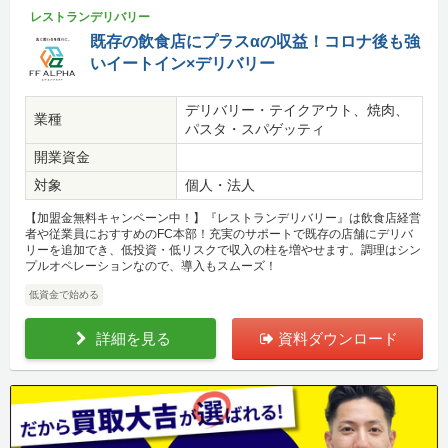
レストランデリバリー
既存の飲食店にプラスαの収益！コロナ後も強
いイートイン×デリバリー
デリバリー・テイクアウト、焼肉、
業種
パスタ・スパゲッティ
開業資金
対象
個人・法人
【加盟金無料キャンペーン中！】『レストランデリバリー』は飲食店経営
者や従業員におすすめのFC本部！充実のサポートで既存の店舗にデリバ
リーを追加でき、低投資・低リスクで収入の柱を増やせます。調理はシン
プルオペレーションなので、導入もスムーズ！
低資金で始める
詳細を見る
資料ダウンロード