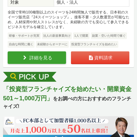
対象
個人・法人
全国で常時100種類以上のスイーツを24時間無人で販売する、日本初のス
イーツ販売店『24スイーツショップ』。接客不要・少人数運営が可能なた
め、人材採用や対人ストレスがなく、未経験の方でも安心して参入できる
ビジネスモデルを確立しています。
研修・サポートが充実
法人の新規事業向け
1人で開業
副業・空いた時間で稼ぐ
自由な時間に働く
未経験からオーナーに
投資型フランチャイズを始めたい
詳細を見る
資料請求
「投資型フランチャイズを始めたい・開業資金
501～1,000万円」
をお調べの方におすすめのフランチ
ャイズ!