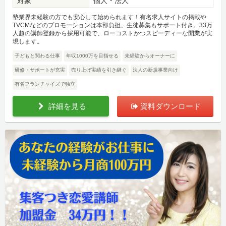
対象
個人・法人
塾業界未経験の方でも安心して始められます！有名求人サイトの掲載や
TVCMなどのプロモーションは本部負担、生徒募集もサポート付き。33万
人超の講師登録から採用可能で、ローコストかつスピーディーな開業が実
現します。
子どもと関わる仕事
年収1000万を目指せる
未経験からオーナーに
研修・サポートが充実
売り上げ実績を引き継ぐ
法人の新規事業向け
有名フランチャイズで独立
詳細を見る
資料ダウンロード