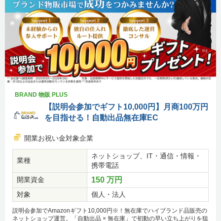
BRAND 物販 PLUS
【説明会参加でギフト10,000円】月商100万円
を目指せる！自動出品無在庫EC
開業お祝い金対象企業
ネットショップ、IT・通信・情報・
業種
携帯電話
開業資金
150 万円
対象
個人・法人
説明会参加でAmazonギフト10,000円※！無在庫でハイブランド品販売の
ネットショップ運営。「自動出品 × 無在庫」で初動の早い立ち上がりを狙