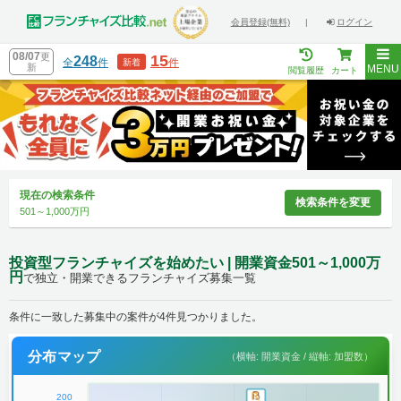
会員登録(無料)
|
ログイン
08/07
更
15
248
全
件
件
新着
新
MENU
閲覧履歴
カート
現在の検索条件
検索条件を変更
501～1,000万円
投資型フランチャイズを始めたい | 開業資金501～1,000万
円
で独立・開業できるフランチャイズ募集一覧
条件に一致した募集中の案件が4件見つかりました。
分布マップ
（横軸: 開業資金 / 縦軸: 加盟数）
200