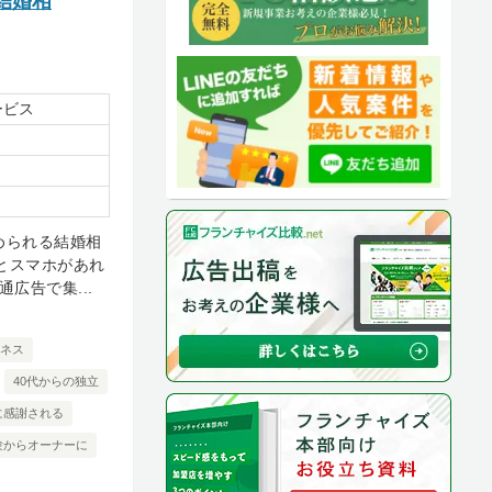
結婚相
ービス
められる結婚相
とスマホがあれ
広告で集...
ネス
40代からの独立
に感謝される
験からオーナーに