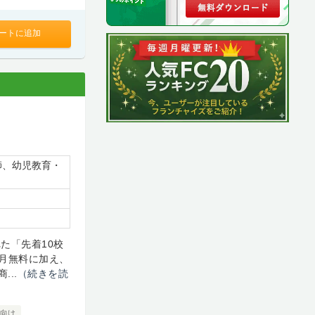
ートに追加
師、幼児教育・
れた「先着10校
月無料に加え、
..
（続きを読
向け