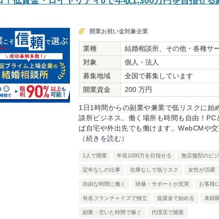
！低資金・ロイヤリティ0で年収1,300万円を目指せる
開業お祝い金対象企業
業種
結婚相談所、その他・各種サ
対象
個人・法人
募集地域
全国で募集しています
開業資金
200 万円
1日1時間からの副業や兼業で低リスクに始
談所ビジネス。働く場所も時間も自由！PC
ば自宅や外出先でも働けます。WebCMや交通
（続きを読む）
1人で開業
年収1000万を目指せる
無店舗型のビジ
定年なしの仕事
在庫なしで低リスク
女性が活躍
自由な時間に働く
研修・サポートが充実
お客様
有名フランチャイズで独立
低資金で始める
未経
副業・空いた時間で稼ぐ
代理店で開業