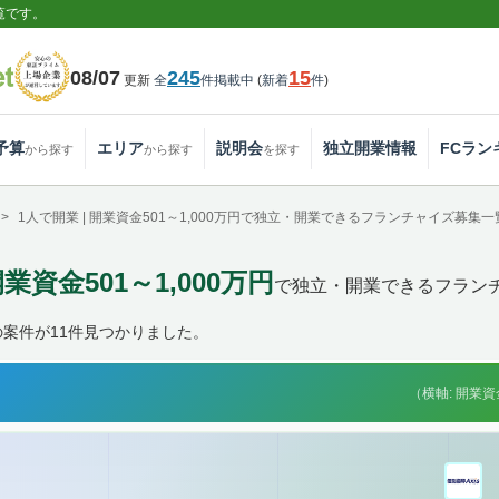
覧です。
08/07
245
15
更新
全
件掲載中
(
新着
件
)
予算
エリア
説明会
独立開業情報
FCラン
から探す
から探す
を探す
1人で開業 | 開業資金501～1,000万円で独立・開業できるフランチャイズ募集一
開業資金501～1,000万円
で独立・開業できるフラン
案件が11件見つかりました。
（横軸: 開業資金