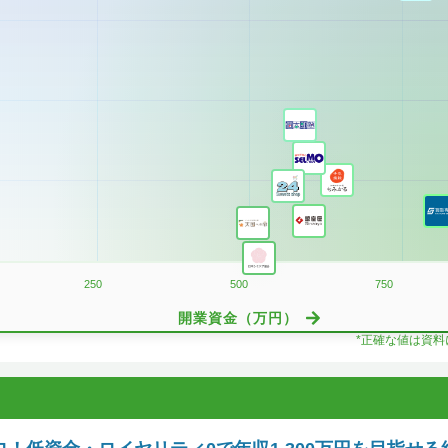
250
500
750
開業資金（万円）
*正確な値は資