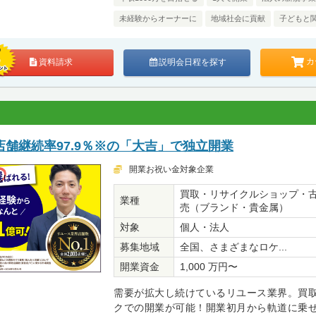
未経験からオーナーに
地域社会に貢献
子どもと
カ
資料請求
説明会日程を探す
舗継続率97.9％※の「大吉」で独立開業
開業お祝い金対象企業
買取・リサイクルショップ・
業種
売（ブランド・貴金属）
対象
個人・法人
募集地域
全国、さまざまなロケ...
開業資金
1,000 万円〜
需要が拡大し続けているリユース業界。買
クでの開業が可能！開業初月から軌道に乗