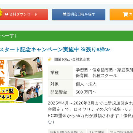
カ
資料ダウンロード
説明会日程を探す
なべーす）
スタート記念キャンペーン実施中 ※残り6枠≫
開業お祝い金対象企業
学習塾・個別指導塾・家庭教
業種
保育園、各種スクール
対象
個人・法人
開業資金
500 万円〜
2025年4月～2026年3月までに新規加盟さ
舎限定」で、ロイヤリティの永年減率・6ヵ
FC加盟金から55万円が減額されます！優良商.
む）
年収1000万を目指せる
1人で開業
法人の新規事業