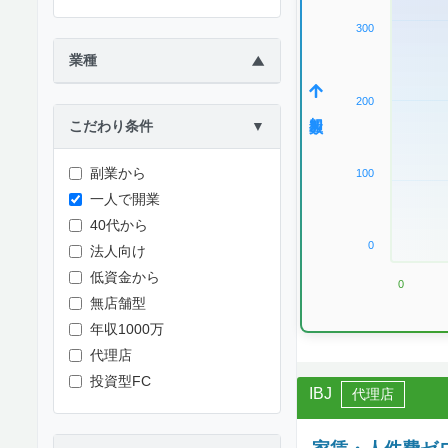
300
業種
▶
200
加盟数
こだわり条件
▼
副業から
100
一人で開業
40代から
0
法人向け
低資金から
0
無店舗型
年収1000万
代理店
投資型FC
IBJ
代理店