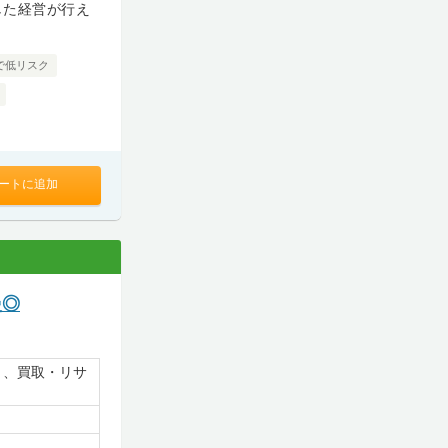
した経営が行え
で低リスク
ートに追加
慢◎
）、買取・リサ