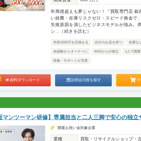
年商億超えも夢じゃない！『買取専門店 銀
い経費・在庫リスクゼロ・スピード換金で
失敗原因を潰したビジネスモデルが強み。
シ...
（続きを読む）
年収1000万を目指せる
自分のお店を持つ
在庫な
未経験からオーナーに
40代からの独立
1人で開業
研修・サポートが充実
カ
資料ダウンロード
説明会日程を探す
面マンツーマン研修】専属担当と二人三脚で安心の独立
開業お祝い金対象企業
業種
買取・リサイクルショップ・