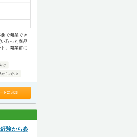
不要で開業でき
買い取った商品
ート。開業前に
向け
0代からの独立
ートに追加
未経験から参