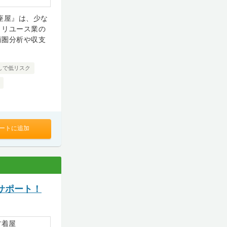
座屋』は、少な
、リユース業の
商圏分析や収支
しで低リスク
ートに追加
サポート！
古着屋