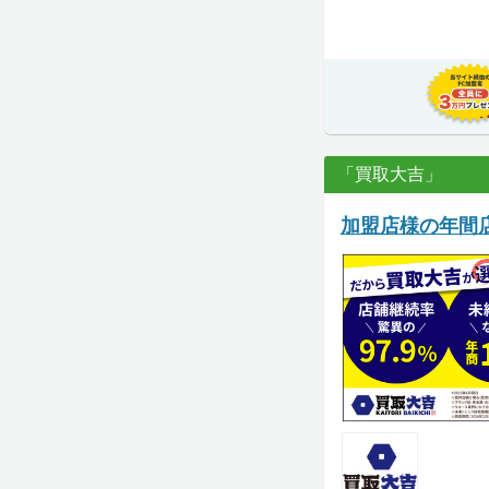
「買取大吉」
加盟店様の年間店