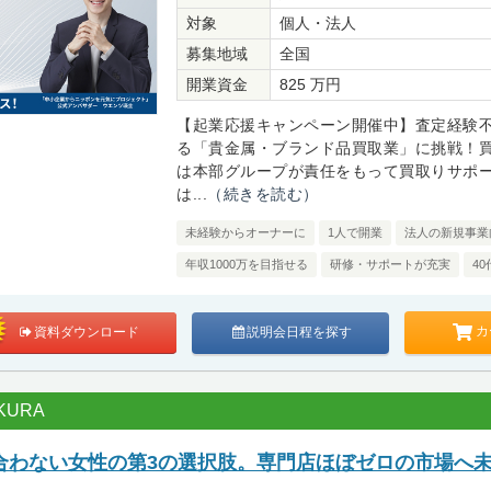
対象
個人・法人
募集地域
全国
開業資金
825 万円
【起業応援キャンペーン開催中】査定経験
る「貴金属・ブランド品買取業」に挑戦！
は本部グループが責任をもって買取りサポ
は...
（続きを読む）
未経験からオーナーに
1人で開業
法人の新規事業
年収1000万を目指せる
研修・サポートが充実
4
カ
資料ダウンロード
説明会日程を探す
URA
合わない女性の第3の選択肢。専門店ほぼゼロの市場へ