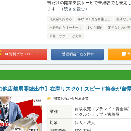
吉だけの開業支援サービで未経験でも安定
ます...
（続きを読む）
低資金で始める
年収1000万を目指せる
在庫なし
未経験からオーナーに
1人で開業
定年なしの仕事
研修・サポートが充実
カ
資料ダウンロード
説明会日程を探す
の他店舗展開続出中】在庫リスク0！スピード換金が自
開業お祝い金対象企業
買取販売（ブランド・貴金属
業種
イクルショップ・古着屋
対象
個人・法人
開業資金
600 万円