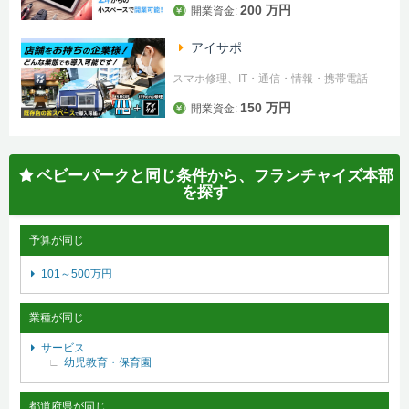
200 万円
開業資金:
アイサポ
スマホ修理、IT・通信・情報・携帯電話
150 万円
開業資金:
ベビーパークと同じ条件から、フランチャイズ本部
を探す
予算が同じ
101～500万円
業種が同じ
サービス
幼児教育・保育園
都道府県が同じ