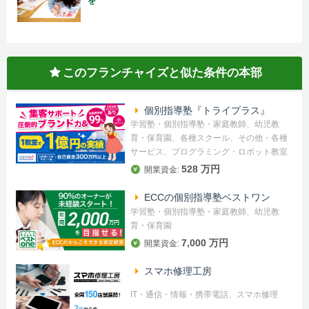
を
このフランチャイズと似た条件の本部
個別指導塾『トライプラス』
学習塾・個別指導塾・家庭教師、幼児教
育・保育園、各種スクール、その他・各種
サービス、プログラミング・ロボット教室
528 万円
開業資金:
ECCの個別指導塾ベストワン
学習塾・個別指導塾・家庭教師、幼児教
育・保育園
7,000 万円
開業資金:
スマホ修理工房
IT・通信・情報・携帯電話、スマホ修理