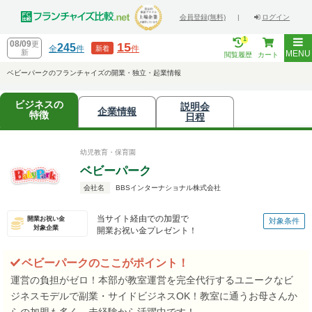
会員登録(無料)
|
ログイン
1
08/09
更
15
245
全
件
件
新着
新
MENU
閲覧履歴
カート
ベビーパークのフランチャイズの開業・独立・起業情報
ビジネスの
説明会
企業情報
特徴
日程
幼児教育・保育園
ベビーパーク
会社名
BBSインターナショナル株式会社
当サイト経由での加盟で
開業お祝い金
対象条件
対象企業
開業お祝い金プレゼント！
ベビーパークのここがポイント！
運営の負担がゼロ！本部が教室運営を完全代行するユニークなビ
ジネスモデルで副業・サイドビジネスOK！教室に通うお母さんか