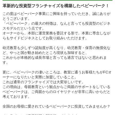
革新的な投資型フランチャイズを構築したベビーパーク！
この度はベビーパーク事業にご興味を持っていただき、誠にありが
とうございます。
「ベビーパーク」の最大の特徴は、なんと言っても投資型のビジネ
スモデルだという点です。
オーナーから、本部に運営業務を委託する形で、本業に専念しなが
らもサイドビジネスとしてお取り組みいただけます。
幼児教育も少しずつ認知度が高くなり、幼児教育・保育の無償化な
ど、やっと国が動き始めたところ現状も加味すると、
これからが本格的な成長市場と言っても過言ではないと思われま
す。
更に、ベビーパークの凄いところは、教室に通うお客様たちがFCオ
ーナーになりたいと実際に加盟していること。
これは通常のフランチャイズでは大変珍しいです。
この理由は、母親教育という観点からご両親のサポートをしている
ベビーパークは、ご両親からのロイヤリティが非常に高いからだと
考えております。
全国のお母様に愛されているベビーパークに投資してみませんか？