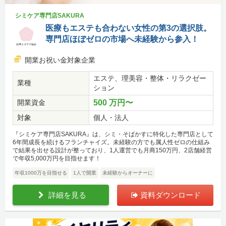
シミケア専門店SAKURA
医療もエステも合わない女性の第3の選択肢。
専門店ほぼゼロの市場へ未経験から参入！
開業お祝い金対象企業
エステ、理美容・整体・リラクゼー
業種
ション
開業資金
500 万円〜
対象
個人・法人
『シミケア専門店SAKURA』は、シミ・そばかすに特化した専門店として
6年間成長を続けるフランチャイズ。未経験の方でも属人性ゼロの仕組み
で結果を出せる設計が整っており、1人運営でも月商150万円、2店舗経営
で年収5,000万円を目指せます！
年収1000万を目指せる
1人で開業
未経験からオーナーに
詳細を見る
資料ダウンロード