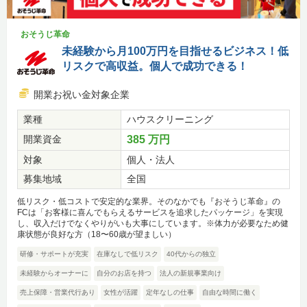
おそうじ革命
未経験から月100万円を目指せるビジネス！低
リスクで高収益。個人で成功できる！
開業お祝い金対象企業
業種
ハウスクリーニング
開業資金
385 万円
対象
個人・法人
募集地域
全国
低リスク・低コストで安定的な業界。そのなかでも『おそうじ革命』の
FCは「お客様に喜んでもらえるサービスを追求したパッケージ」を実現
し、収入だけでなくやりがいも大事にしています。※体力が必要なため健
康状態が良好な方（18〜60歳が望ましい）
研修・サポートが充実
在庫なしで低リスク
40代からの独立
未経験からオーナーに
自分のお店を持つ
法人の新規事業向け
売上保障・営業代行あり
女性が活躍
定年なしの仕事
自由な時間に働く