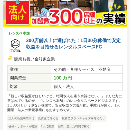
レンスペ本舗
300店舗以上に選ばれた！1日30分稼働で安定
収益を目指せるレンタルスペースFC
開業お祝い金対象企業
業種
その他・各種サービス、不動産
開業資金
100 万円
対象
個人・法人
「新しい収益源がほしいけど、時間や人を雇う余裕はない。」そんな方に
選ばれているのが、『レンスペ本舗』のレンタルスペースビジネスです。
1日30分という少ない稼働で、安定収益を実現可能。手離れが良く、1人
開業・法人の新規事業にもおすすめです。
法人の新規事業向け
低資金で始める
投資型フランチャイズを始めたい
研修・サポートが充実
1人で開業
副業・空いた時間で稼ぐ