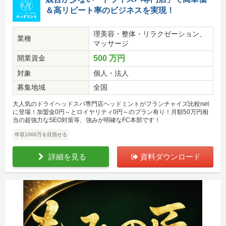
＆高リピート率のビジネスを実現！
理美容・整体・リラクゼーション、
業種
マッサージ
開業資金
500 万円
対象
個人・法人
募集地域
全国
大人気のドライヘッドスパ専門店ヘッドミントがフランチャイズ比較net
に登場！加盟金0円～とロイヤリティ0円～のプラン有り！月額50万円相
当の超強力なSEO対策等、強みが明確なFC本部です！
年収1000万を目指せる
詳細を見る
資料ダウンロード