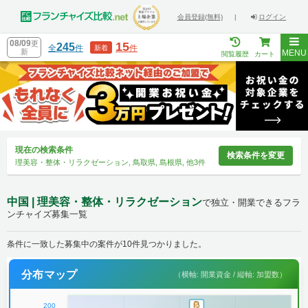
会員登録(無料)
|
ログイン
08/09
更
15
245
全
件
件
新着
新
MENU
閲覧履歴
カート
現在の検索条件
検索条件を変更
理美容・整体・リラクゼーション, 鳥取県, 島根県, 他3件
中国 | 理美容・整体・リラクゼーション
で独立・開業できるフラ
ンチャイズ募集一覧
条件に一致した募集中の案件が10件見つかりました。
分布マップ
（横軸: 開業資金 / 縦軸: 加盟数）
200