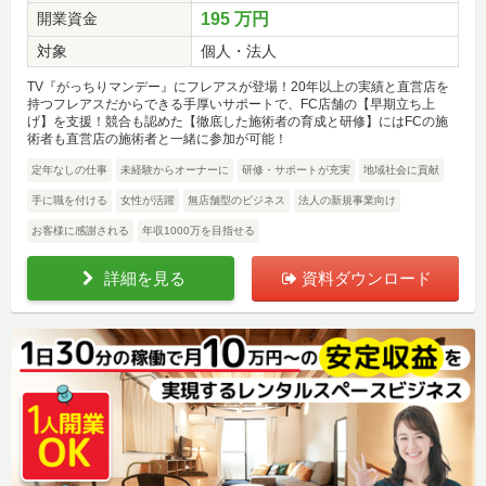
開業資金
195 万円
対象
個人・法人
TV『がっちりマンデー』にフレアスが登場！20年以上の実績と直営店を
持つフレアスだからできる手厚いサポートで、FC店舗の【早期立ち上
げ】を支援！競合も認めた【徹底した施術者の育成と研修】にはFCの施
術者も直営店の施術者と一緒に参加が可能！
定年なしの仕事
未経験からオーナーに
研修・サポートが充実
地域社会に貢献
手に職を付ける
女性が活躍
無店舗型のビジネス
法人の新規事業向け
お客様に感謝される
年収1000万を目指せる
詳細を見る
資料ダウンロード