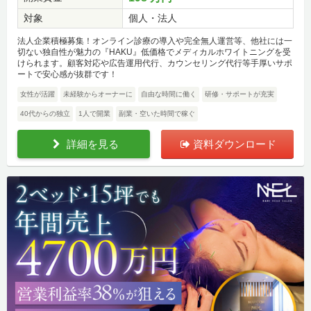
対象
個人・法人
法人企業積極募集！オンライン診療の導入や完全無人運営等、他社には一
切ない独自性が魅力の『HAKU』低価格でメディカルホワイトニングを受
けられます。顧客対応や広告運用代行、カウンセリング代行等手厚いサポ
ートで安心感が抜群です！
女性が活躍
未経験からオーナーに
自由な時間に働く
研修・サポートが充実
40代からの独立
1人で開業
副業・空いた時間で稼ぐ
詳細を見る
資料ダウンロード