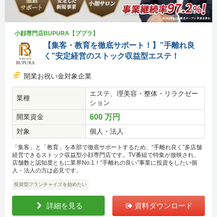
小顔専門店BUPURA【ブプラ】
【集客・教育を徹底サポート！】”手離れ良
く”安定経営のストック収益型エステ！
開業お祝い金対象企業
エステ、理美容・整体・リラクゼー
業種
ション
開業資金
600 万円
対象
個人・法人
「集客」と「教育」を本部で徹底サポートするため、“手離れ良く”多店舗
経営できるストック収益型小顔専門店です。TV番組で特集が放映され、
店舗数と認知度ともに業界No.1！“手離れの良い”事業に投資をしたい個
人・法人の方は必見です。
投資型フランチャイズを始めたい
詳細を見る
資料ダウンロード