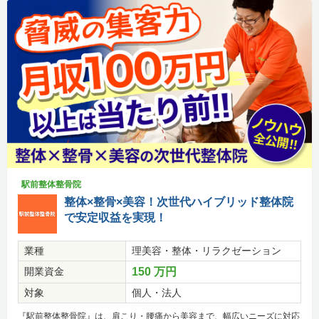
駅前整体整骨院
整体×整骨×美容！次世代ハイブリッド整体院
で安定収益を実現！
業種
理美容・整体・リラクゼーション
開業資金
150 万円
対象
個人・法人
『駅前整体整骨院』は、肩こり・腰痛から美容まで、幅広いニーズに対応