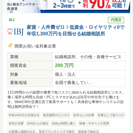
IBJ
代理店
家賃・人件費ゼロ！低資金・ロイヤリティ0で
年収1,300万円を目指せる結婚相談所
開業お祝い金対象企業
業種
結婚相談所、その他・各種サービス
開業資金
200 万円
対象
個人・法人
募集地域
全国で募集してい...
1日1時間からの副業や兼業で低リスクに始められる結婚相談所ビジネス。
働く場所も時間も自由！PCとスマホがあれば自宅や外出先でも働けま
す。WebCMや交通広告で集客サポートも！具体的な事例やシステムの説
明は無料説明会で！
年収1000万を目指せる
無店舗型のビジネス
定年なしの仕事
在庫なしで低リスク
女性が活躍
40代からの独立
自由な時間に働く
研修・サポートが充実
お客様に感謝される
有名フランチャイズで独立
低資金で始める