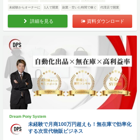
未経験からオーナーに
1人で開業
副業・空いた時間で稼ぐ
代理店で開業
詳細を見る
資料ダウンロード
Dream Pony System
未経験で月商100万円超えも！無在庫で効率化
する次世代物販ビジネス