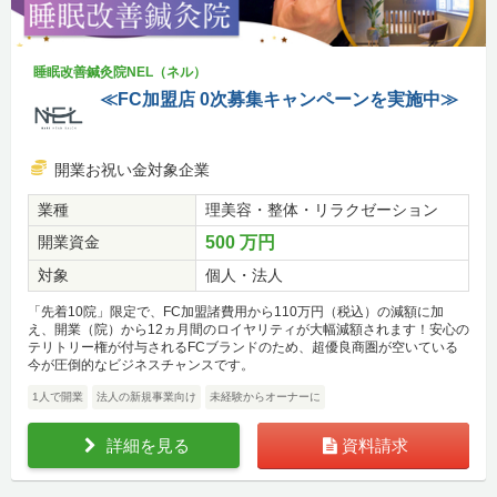
睡眠改善鍼灸院NEL（ネル）
≪FC加盟店 0次募集キャンペーンを実施中≫
開業お祝い金対象企業
業種
理美容・整体・リラクゼーション
開業資金
500 万円
対象
個人・法人
「先着10院」限定で、FC加盟諸費用から110万円（税込）の減額に加
え、開業（院）から12ヵ月間のロイヤリティが大幅減額されます！安心の
テリトリー権が付与されるFCブランドのため、超優良商圏が空いている
今が圧倒的なビジネスチャンスです。
1人で開業
法人の新規事業向け
未経験からオーナーに
詳細を見る
資料請求