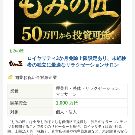
もみの匠
ロイヤリティ3か月免除上限設定あり、未経験
者の独立に最適なリラクゼーションサロン
開業お祝い金対象企業
理美容・整体・リラクゼーション、
業種
マッサージ
開業資金
1,000 万円
対象
個人・法人
『もみの匠』は全身もみほぐしを低価格で提供し、独自のキラーコンテン
ツを展開することで多くのリピーターを獲得。ロイヤリティは3か月免
除、上限15万円（税抜）。直営店研修や指導員派遣など、未経験者も安心