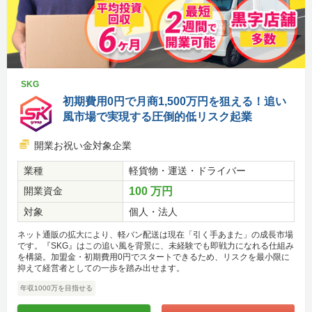
SKG
初期費用0円で月商1,500万円を狙える！追い
風市場で実現する圧倒的低リスク起業
開業お祝い金対象企業
業種
軽貨物・運送・ドライバー
開業資金
100 万円
対象
個人・法人
ネット通販の拡大により、軽バン配送は現在「引く手あまた」の成長市場
です。『SKG』はこの追い風を背景に、未経験でも即戦力になれる仕組み
を構築。加盟金・初期費用0円でスタートできるため、リスクを最小限に
抑えて経営者としての一歩を踏み出せます。
年収1000万を目指せる