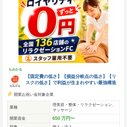
もみかる
【固定費の低さ】【損益分岐点の低さ】【リ
スクの低さ】で利益が生まれやすい最強構造
開業お祝い金対象企業
理美容・整体・リラクゼーション、
業種
マッサージ
開業資金
650 万円〜
対象
個人・法人