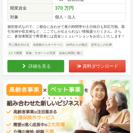
開業資金
370 万円
対象
個人・法人
個別形式なので、ご都合に合わせて夜の時間帯や土日祝日も対応可能。取
引先例や収支例など、ここでしか伝えられない情報盛りだくさん。さら
に、参加者限定で希望者には資金シミュレーションをお出しいたします！
手に職を付ける
未経験からオーナーに
40代からの独立
定年なしの仕事
1人で開業
研修・サポートが充実
自由な時間に働く
詳細を見る
資料ダウンロード