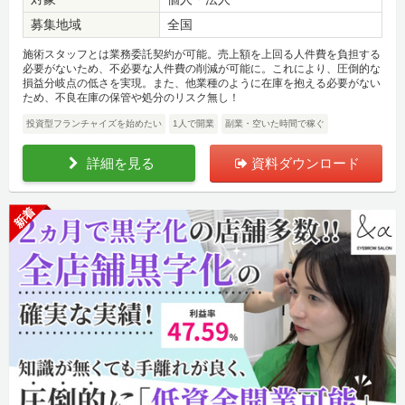
募集地域
全国
施術スタッフとは業務委託契約が可能。売上額を上回る人件費を負担する
必要がないため、不必要な人件費の削減が可能に。これにより、圧倒的な
損益分岐点の低さを実現。また、他業種のように在庫を抱える必要がない
ため、不良在庫の保管や処分のリスク無し！
投資型フランチャイズを始めたい
1人で開業
副業・空いた時間で稼ぐ
詳細を見る
資料ダウンロード
新着