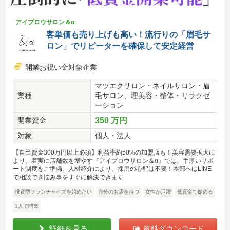
アイブロウサロン＆α
客単価も売り上げも高い！流行りの「眉毛サ
ロン」でリピーターを確保して安定経営
開業お祝い金対象企業
マツエクサロン・ネイルサロン・眉
業種
毛サロン、理美容・整体・リラクゼ
ーション
開業資金
350 万円
対象
個人・法人
【自己資金300万円以上必須】利益率約50%の加盟店も！美容需要拡大に
より、着実に店舗数を増やす『アイブロウサロン＆α』では、手厚いサポ
ート制度をご準備。人材紹介により、採用の心配は不要！本部へはLINE
で相談でき悩み事をすぐに解決できます
投資型フランチャイズを始めたい
自分のお店を持つ
女性が活躍
低資金で始める
1人で開業
詳細を見る
資料ダウンロード