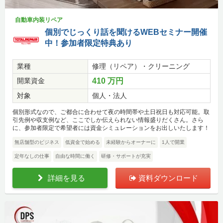
自動車内装リペア
個別でじっくり話を聞けるWEBセミナー開催
中！参加者限定特典あり
業種
修理（リペア）・クリーニング
開業資金
410 万円
対象
個人・法人
個別形式なので、ご都合に合わせて夜の時間帯や土日祝日も対応可能。取
引先例や収支例など、ここでしか伝えられない情報盛りだくさん。さら
に、参加者限定で希望者には資金シミュレーションをお出しいたします！
無店舗型のビジネス
低資金で始める
未経験からオーナーに
1人で開業
定年なしの仕事
自由な時間に働く
研修・サポートが充実
詳細を見る
資料ダウンロード