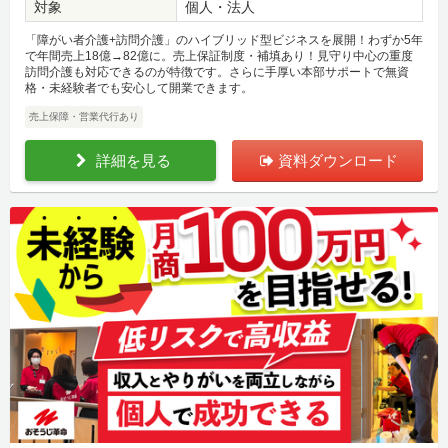
対象
個人・法人
「障がい者介護+訪問介護」のハイブリッド型ビジネスを展開！わずか5年
で年間売上18億→82億に。売上保証制度・補填あり！見守り中心の重度
訪問介護も対応できるのが特徴です。さらに手厚い本部サポートで無資
格・未経験者でも安心して開業できます。
売上保障・営業代行あり
詳細を見る
資料ダウンロード