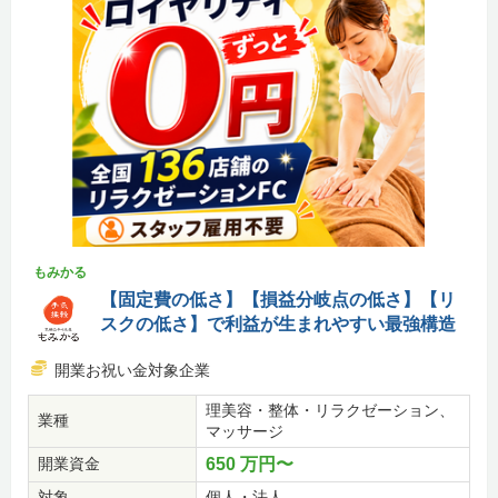
もみかる
【固定費の低さ】【損益分岐点の低さ】【リ
スクの低さ】で利益が生まれやすい最強構造
開業お祝い金対象企業
理美容・整体・リラクゼーション、
業種
マッサージ
開業資金
650 万円〜
対象
個人・法人