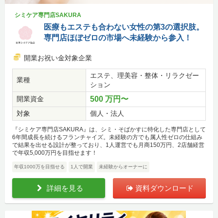
シミケア専門店SAKURA
医療もエステも合わない女性の第3の選択肢。
専門店ほぼゼロの市場へ未経験から参入！
開業お祝い金対象企業
エステ、理美容・整体・リラクゼー
業種
ション
開業資金
500 万円〜
対象
個人・法人
『シミケア専門店SAKURA』は、シミ・そばかすに特化した専門店として
6年間成長を続けるフランチャイズ。未経験の方でも属人性ゼロの仕組み
で結果を出せる設計が整っており、1人運営でも月商150万円、2店舗経営
で年収5,000万円を目指せます！
年収1000万を目指せる
1人で開業
未経験からオーナーに
詳細を見る
資料ダウンロード