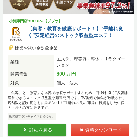
小顔専門店BUPURA【ブプラ】
【集客・教育を徹底サポート！】”手離れ良
く”安定経営のストック収益型エステ！
開業お祝い金対象企業
エステ、理美容・整体・リラクゼー
業種
ション
開業資金
600 万円
対象
個人・法人
「集客」と「教育」を本部で徹底サポートするため、“手離れ良く”多店舗
経営できるストック収益型小顔専門店です。TV番組で特集が放映され、
店舗数と認知度ともに業界No.1！“手離れの良い”事業に投資をしたい個
人・法人の方は必見です。
投資型フランチャイズを始めたい
詳細を見る
資料ダウンロード