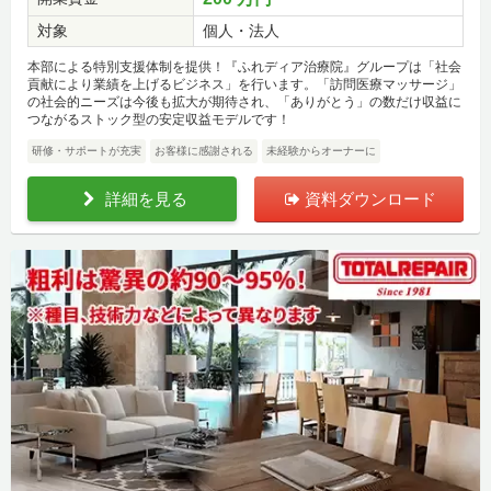
対象
個人・法人
本部による特別支援体制を提供！『ふれディア治療院』グループは「社会
貢献により業績を上げるビジネス」を行います。「訪問医療マッサージ」
の社会的ニーズは今後も拡大が期待され、「ありがとう」の数だけ収益に
つながるストック型の安定収益モデルです！
研修・サポートが充実
お客様に感謝される
未経験からオーナーに
詳細を見る
資料ダウンロード