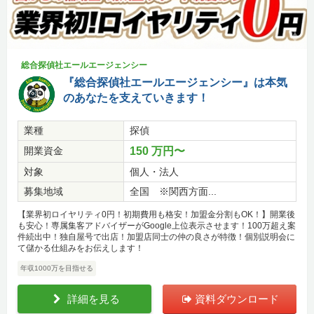
総合探偵社エールエージェンシー
『総合探偵社エールエージェンシー』は本気
のあなたを支えていきます！
業種
探偵
開業資金
150 万円〜
対象
個人・法人
募集地域
全国 ※関西方面...
【業界初ロイヤリティ0円！初期費用も格安！加盟金分割もOK！】開業後
も安心！専属集客アドバイザーがGoogle上位表示させます！100万超え案
件続出中！独自屋号で出店！加盟店同士の仲の良さが特徴！個別説明会に
て儲かる仕組みをお伝えします！
年収1000万を目指せる
詳細を見る
資料ダウンロード