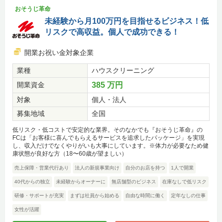
おそうじ革命
未経験から月100万円を目指せるビジネス！低
リスクで高収益。個人で成功できる！
開業お祝い金対象企業
業種
ハウスクリーニング
開業資金
385 万円
対象
個人・法人
募集地域
全国
低リスク・低コストで安定的な業界。そのなかでも『おそうじ革命』の
FCは「お客様に喜んでもらえるサービスを追求したパッケージ」を実現
し、収入だけでなくやりがいも大事にしています。※体力が必要なため健
康状態が良好な方（18〜60歳が望ましい）
売上保障・営業代行あり
法人の新規事業向け
自分のお店を持つ
1人で開業
40代からの独立
未経験からオーナーに
無店舗型のビジネス
在庫なしで低リスク
研修・サポートが充実
まずは社員から始める
自由な時間に働く
定年なしの仕事
女性が活躍