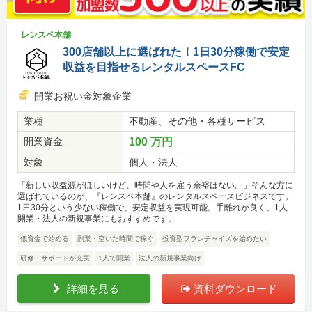
レンスペ本舗
300店舗以上に選ばれた！1日30分稼働で安定
収益を目指せるレンタルスペースFC
開業お祝い金対象企業
業種
不動産、その他・各種サービス
開業資金
100 万円
対象
個人・法人
「新しい収益源がほしいけど、時間や人を雇う余裕はない。」そんな方に
選ばれているのが、『レンスペ本舗』のレンタルスペースビジネスです。
1日30分という少ない稼働で、安定収益を実現可能。手離れが良く、1人
開業・法人の新規事業にもおすすめです。
低資金で始める
副業・空いた時間で稼ぐ
投資型フランチャイズを始めたい
研修・サポートが充実
1人で開業
法人の新規事業向け
詳細を見る
資料ダウンロード