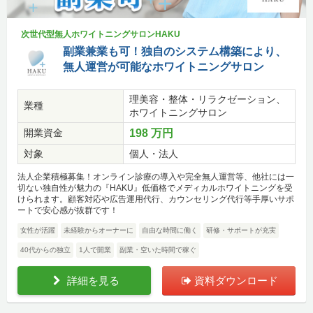
次世代型無人ホワイトニングサロンHAKU
副業兼業も可！独自のシステム構築により、
無人運営が可能なホワイトニングサロン
理美容・整体・リラクゼーション、
業種
ホワイトニングサロン
開業資金
198 万円
対象
個人・法人
法人企業積極募集！オンライン診療の導入や完全無人運営等、他社には一
切ない独自性が魅力の『HAKU』低価格でメディカルホワイトニングを受
けられます。顧客対応や広告運用代行、カウンセリング代行等手厚いサポ
ートで安心感が抜群です！
女性が活躍
未経験からオーナーに
自由な時間に働く
研修・サポートが充実
40代からの独立
1人で開業
副業・空いた時間で稼ぐ
詳細を見る
資料ダウンロード