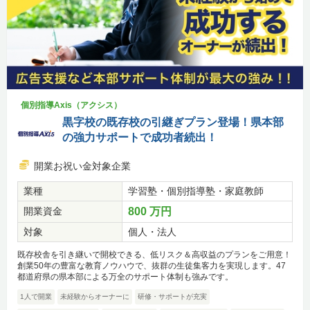
個別指導Axis（アクシス）
黒字校の既存校の引継ぎプラン登場！県本部
の強力サポートで成功者続出！
開業お祝い金対象企業
業種
学習塾・個別指導塾・家庭教師
開業資金
800 万円
対象
個人・法人
既存校舎を引き継いで開校できる、低リスク＆高収益のプランをご用意！
創業50年の豊富な教育ノウハウで、抜群の生徒集客力を実現します。47
都道府県の県本部による万全のサポート体制も強みです。
1人で開業
未経験からオーナーに
研修・サポートが充実