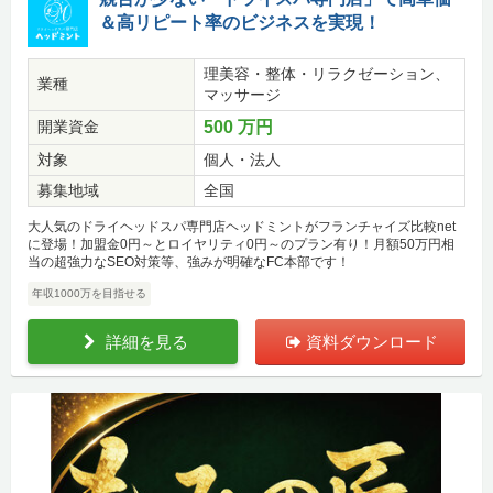
＆高リピート率のビジネスを実現！
理美容・整体・リラクゼーション、
業種
マッサージ
開業資金
500 万円
対象
個人・法人
募集地域
全国
大人気のドライヘッドスパ専門店ヘッドミントがフランチャイズ比較net
に登場！加盟金0円～とロイヤリティ0円～のプラン有り！月額50万円相
当の超強力なSEO対策等、強みが明確なFC本部です！
年収1000万を目指せる
詳細を見る
資料ダウンロード