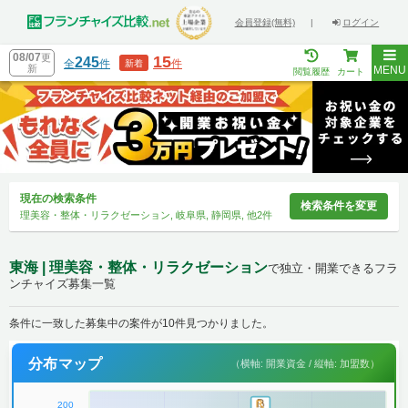
会員登録(無料)
|
ログイン
08/07
更
15
245
全
件
件
新着
新
MENU
閲覧履歴
カート
現在の検索条件
検索条件を変更
理美容・整体・リラクゼーション, 岐阜県, 静岡県, 他2件
東海 | 理美容・整体・リラクゼーション
で独立・開業できるフラ
ンチャイズ募集一覧
条件に一致した募集中の案件が10件見つかりました。
分布マップ
（横軸: 開業資金 / 縦軸: 加盟数）
200