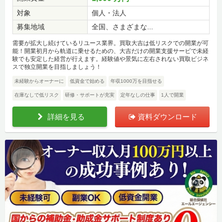
対象
個人・法人
募集地域
全国、さまざまな...
需要が拡大し続けているリユース業界。買取大吉は低リスクでの開業が可
能！開業初月から軌道に乗せるための、大吉だけの開業支援サービで未経
験でも安定した経営が行えます。経験値や景気に左右されない買取ビジネ
スで独立開業を目指しましょう！
未経験からオーナーに
低資金で始める
年収1000万を目指せる
在庫なしで低リスク
研修・サポートが充実
定年なしの仕事
1人で開業
詳細を見る
資料ダウンロード