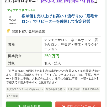
アイブロウサロン＆α
客単価も売り上げも高い！流行りの「眉毛サ
ロン」でリピーターを確保して安定経営
開業お祝い金対象企業
マツエクサロン・ネイルサロン・眉
業種
毛サロン、理美容・整体・リラクゼ
ーション
開業資金
350 万円
対象
個人・法人
【自己資金300万円以上必須】利益率約50%の加盟店も！美容需要拡大に
より、着実に店舗数を増やす『アイブロウサロン＆α』では、手厚いサポ
ート制度をご準備。人材紹介により、採用の心配は不要！本部へはLINE
で相談でき悩み事をすぐに解決できます
投資型フランチャイズを始めたい
自分のお店を持つ
女性が活躍
低資金で始める
1人で開業
詳細を見る
資料ダウンロード