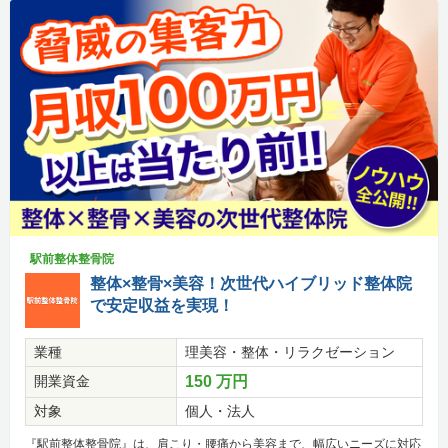
駅前整体整骨院
整体×整骨×美容！次世代ハイブリッド整体院
で安定収益を実現！
業種
理美容・整体・リラクゼーション
開業資金
150 万円
対象
個人・法人
『駅前整体整骨院』は、肩こり・腰痛から美容まで、幅広いニーズに対応