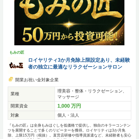
もみの匠
ロイヤリティ3か月免除上限設定あり、未経験
者の独立に最適なリラクゼーションサロン
開業お祝い金対象企業
理美容・整体・リラクゼーション、
業種
マッサージ
開業資金
1,000 万円
対象
個人・法人
『もみの匠』は全身もみほぐしを低価格で提供し、独自のキラーコンテン
ツを展開することで多くのリピーターを獲得。ロイヤリティは3か月免
除、上限15万円（税抜）。直営店研修や指導員派遣など、未経験者も安心