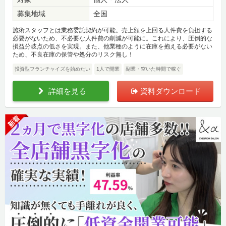
募集地域
全国
施術スタッフとは業務委託契約が可能。売上額を上回る人件費を負担する
必要がないため、不必要な人件費の削減が可能に。これにより、圧倒的な
損益分岐点の低さを実現。また、他業種のように在庫を抱える必要がない
ため、不良在庫の保管や処分のリスク無し！
投資型フランチャイズを始めたい
1人で開業
副業・空いた時間で稼ぐ
詳細を見る
資料ダウンロード
新着