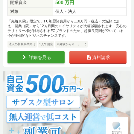
開業資金
500 万円
対象
個人・法人
「先着10院」限定で、FC加盟諸費用から110万円（税込）の減額に加
え、開業（院）から12ヵ月間のロイヤリティが大幅減額されます！安心の
テリトリー権が付与されるFCブランドのため、超優良商圏が空いている
今が圧倒的なビジネスチャンスです。
法人の新規事業向け
1人で開業
未経験からオーナーに
詳細を見る
資料請求