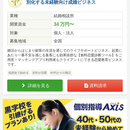
別化する未経験向け成婚ビジネス
業種
結婚相談所
開業資金
34 万円〜
対象
個人・法人
募集地域
全国
婚活からはじまり顧客の生涯を通じてのライフサポートビジネス。起業に
あたり一番不安を感じる集客にも効果抜群な【無料恋愛診断ツール】をご
用意！マッチングアプリ利用者もクライアントにできる恋愛教育ビジネス
です。
低資金で始める
女性が活躍
40代からの独立
詳細を見る
資料請求